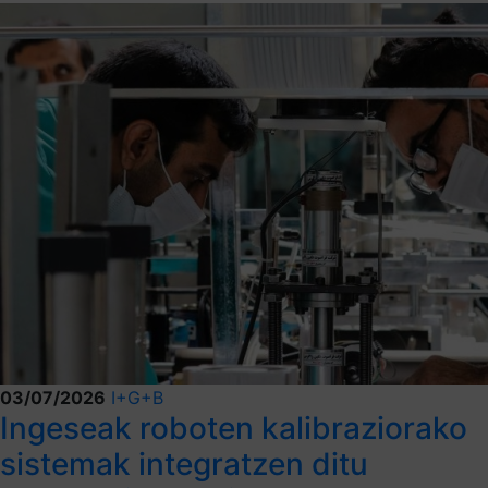
03/07/2026
I+G+B
Ingeseak roboten kalibraziorako
sistemak integratzen ditu