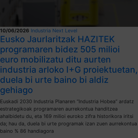
10/06/2026
Industria Next Level
Eusko Jaurlaritzak HAZITEK
programaren bidez 505 milioi
euro mobilizatu ditu aurten
industria arloko I+G proiektuetan,
duela bi urte baino bi aldiz
gehiago
Euskadi 2030 Industria Planaren “Industria Hobea” ardatz
estrategikoak programaren aurrekontua handitzea
ahalbidetu du, eta 169 milioi euroko zifra historikora iritsi
da; hau da, duela bi urte programak izan zuen aurrekontua
baino % 86 handiagora