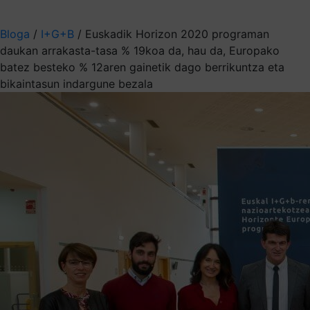
Aukeratu jaso nahi duzun informazioa
Bloga
/
I+G+B
/
Euskadik Horizon 2020 programan
daukan arrakasta-tasa % 19koa da, hau da, Europako
batez besteko % 12aren gainetik dago berrikuntza eta
bikaintasun indargune bezala