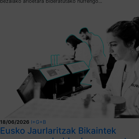
bezalako arloetara bideratutako hurrengo...
18/06/2026
I+G+B
Eusko Jaurlaritzak Bikaintek