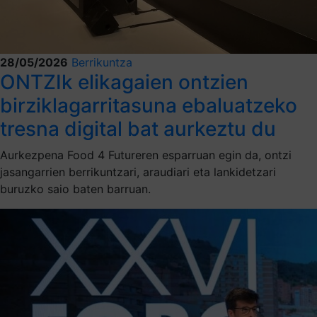
28/05/2026
Berrikuntza
ONTZIk elikagaien ontzien
birziklagarritasuna ebaluatzeko
tresna digital bat aurkeztu du
Aurkezpena Food 4 Futureren esparruan egin da, ontzi
jasangarrien berrikuntzari, araudiari eta lankidetzari
buruzko saio baten barruan.