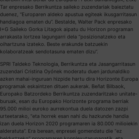
Tar enpresako Berrikuntza saileko zuzendariak baieztatu
duenez, “Europaren aldeko apustua egiteak ikusgarritasun
handiagoa ematen du”. Bestalde, Walter Pack enpresako
I+G Saileko Gorka Litagok aipatu du Horizon programan
arrakasta lortzea lagungarri dela “posizionatzeko eta
oihartzuna izateko. Beste erakunde batzuekin
kolaboratzeak sendotasuna ematen dizu”.
SPRI Taldeko Teknologia, Berrikuntza eta Jasangarritasun
zuzendari Cristina Oyónek moderatu duen jardunaldiko
azken mahai-inguruan hizpide hartu dira Horizonte Europa
programak eskaintzen dituen aukerak. Beñat Bilbaok,
Europako Batzordeko Berrikuntza zuzendaritzako unitate-
buruak, esan du Europako Horizonte programa berriak
95.000 milioi euroko aurrekontua duela datozen zazpi
urteetarako, “eta horrek esan nahi du hazkunde handia
izan duela Horizon 2020 programaren ia 80.000 milioiekin
alderatuta”. Era berean, enpresei gomendatu die “ez
beldurtzeko” programaren konplexutasunagatik, eta