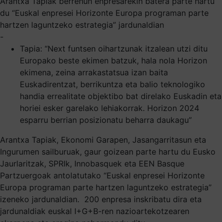
Arantxa Tapiak berrehun enpresarekin batera parte hartu
du “Euskal enpresei Horizonte Europa programan parte
hartzen laguntzeko estrategia” jardunaldian
-
Tapia: “Next funtsen oihartzunak itzalean utzi ditu
Europako beste ekimen batzuk, hala nola Horizon
ekimena, zeina arrakastatsua izan baita
Euskadirentzat, berrikuntza eta balio teknologiko
handia errealitate objektibo bat direlako Euskadin eta
horiei esker garelako lehiakorrak. Horizon 2024
esparru berrian posizionatu beharra daukagu”
Arantxa Tapiak, Ekonomi Garapen, Jasangarritasun eta
Ingurumen sailburuak, gaur goizean parte hartu du Eusko
Jaurlaritzak, SPRIk, Innobasquek eta EEN Basque
Partzuergoak antolatutako “Euskal enpresei Horizonte
Europa programan parte hartzen laguntzeko estrategia”
izeneko jardunaldian. 200 enpresa inskribatu dira eta
jardunaldiak euskal I+G+B-ren nazioartekotzearen