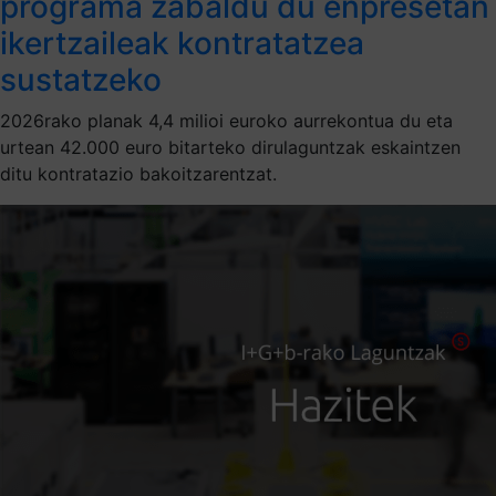
programa zabaldu du enpresetan
ikertzaileak kontratatzea
sustatzeko
2026rako planak 4,4 milioi euroko aurrekontua du eta
urtean 42.000 euro bitarteko dirulaguntzak eskaintzen
ditu kontratazio bakoitzarentzat.