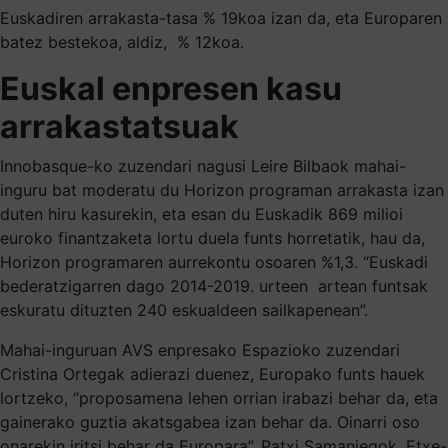
Euskadiren arrakasta-tasa % 19koa izan da, eta Europaren
batez bestekoa, aldiz, % 12koa.
Euskal enpresen kasu
arrakastatsuak
Innobasque-ko zuzendari nagusi Leire Bilbaok mahai-
inguru bat moderatu du Horizon programan arrakasta izan
duten hiru kasurekin, eta esan du Euskadik 869 milioi
euroko finantzaketa lortu duela funts horretatik, hau da,
Horizon programaren aurrekontu osoaren %1,3. “Euskadi
bederatzigarren dago 2014-2019. urteen artean funtsak
eskuratu dituzten 240 eskualdeen sailkapenean”.
Mahai-inguruan AVS enpresako Espazioko zuzendari
Cristina Ortegak adierazi duenez, Europako funts hauek
lortzeko, “proposamena lehen orrian irabazi behar da, eta
gainerako guztia akatsgabea izan behar da. Oinarri oso
onarekin iritsi behar da Europara”. Patxi Samaniegok, Etxe-