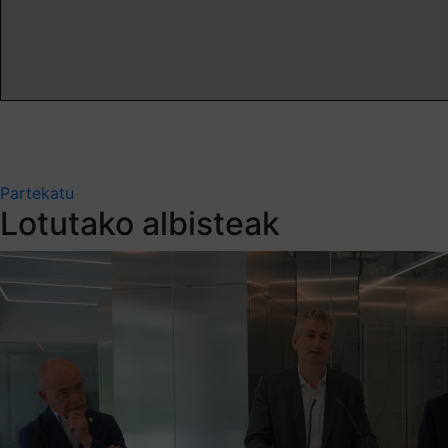
Partekatu
Lotutako albisteak