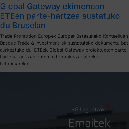
Global Gateway ekimenean
ETEen parte-hartzea sustatuko
du Bruselan
Trade Promotion Europek Europar Batasuneko Kontseiluan
Basque Trade & Investment-ek sustatutako dokumentu bat
aurkeztuko du, ETEek Global Gateway proiektuetan parte
hartzea zailtzen duten oztopoak ezabatzeko
helburuarekin.