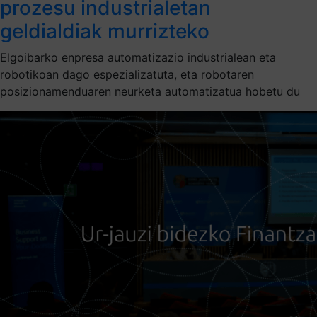
prozesu industrialetan
geldialdiak murrizteko
Elgoibarko enpresa automatizazio industrialean eta
robotikoan dago espezializatuta, eta robotaren
posizionamenduaren neurketa automatizatua hobetu du