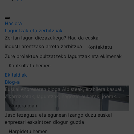
Hasiera
Laguntzak eta zerbitzuak
Zertan lagun diezazukegu?
Hau da euskal
industriarentzako arreta zerbitzua
Kontaktatu
Zure proiektua bultzatzeko laguntzak eta ekimenak
Kontsultatu hemen
Ekitaldiak
Blog-a
Euskal enpresaren bloga
Albisteak, erabilera kasuak,
elkarrizketak, laguntzak, negozio aukerak, joerak…
Blogera joan
Jaso iezaguzu eta egunean izango duzu euskal
enpresari eskaintzen diogun guztia
Harpidetu hemen