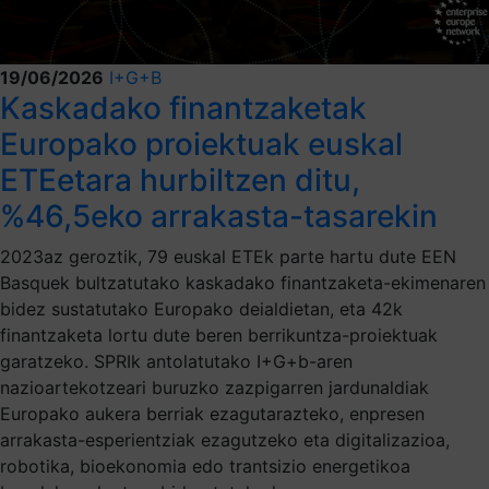
19/06/2026
I+G+B
Kaskadako finantzaketak
Europako proiektuak euskal
ETEetara hurbiltzen ditu,
%46,5eko arrakasta-tasarekin
2023az geroztik, 79 euskal ETEk parte hartu dute EEN
Basquek bultzatutako kaskadako finantzaketa-ekimenaren
bidez sustatutako Europako deialdietan, eta 42k
finantzaketa lortu dute beren berrikuntza-proiektuak
garatzeko. SPRIk antolatutako I+G+b-aren
nazioartekotzeari buruzko zazpigarren jardunaldiak
Europako aukera berriak ezagutarazteko, enpresen
arrakasta-esperientziak ezagutzeko eta digitalizazioa,
robotika, bioekonomia edo trantsizio energetikoa