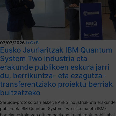
07/07/2026
I+G+B
Eusko Jaurlaritzak IBM Quantum
System Two industria eta
erakunde publikoen eskura jarri
du, berrikuntza- eta ezagutza-
transferentziako proiektu berriak
bultzatzeko
Sarbide-protokoloari esker, EAEko industriak eta erakunde
publikoek IBM Quantum System Two sistema eta IBMk
hodeian eskaintzen dituen backend kuantikoak erabili ahal