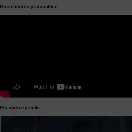
Hona hemen jardunaldia:
Eta aurkezpenak: