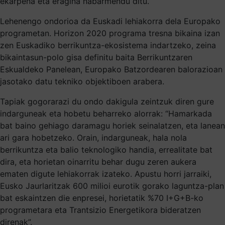
ekarpena eta eragina nabarmendu ditu.
Lehenengo ondorioa da Euskadi lehiakorra dela Europako
programetan. Horizon 2020 programa tresna bikaina izan
zen Euskadiko berrikuntza-ekosistema indartzeko, zeina
bikaintasun-polo gisa definitu baita Berrikuntzaren
Eskualdeko Panelean, Europako Batzordearen balorazioan
jasotako datu tekniko objektiboen arabera.
Tapiak gogorarazi du ondo dakigula zeintzuk diren gure
indarguneak eta hobetu beharreko alorrak: “Hamarkada
bat baino gehiago daramagu horiek seinalatzen, eta lanean
ari gara hobetzeko. Orain, indarguneak, hala nola
berrikuntza eta balio teknologiko handia, errealitate bat
dira, eta horietan oinarritu behar dugu zeren aukera
ematen digute lehiakorrak izateko. Apustu horri jarraiki,
Eusko Jaurlaritzak 600 milioi eurotik gorako laguntza-plan
bat eskaintzen die enpresei, horietatik %70 I+G+B-ko
programetara eta Trantsizio Energetikora bideratzen
direnak”.