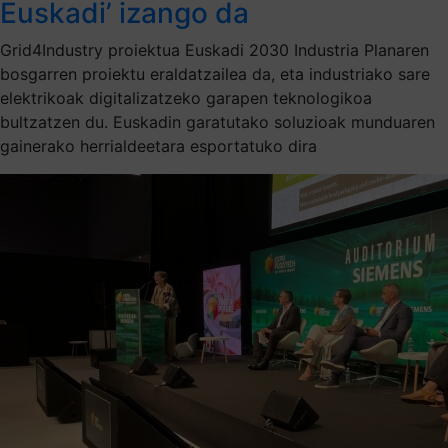
Euskadi’ izango da
Grid4Industry proiektua Euskadi 2030 Industria Planaren
bosgarren proiektu eraldatzailea da, eta industriako sare
elektrikoak digitalizatzeko garapen teknologikoa
bultzatzen du. Euskadin garatutako soluzioak munduaren
gainerako herrialdeetara esportatuko dira