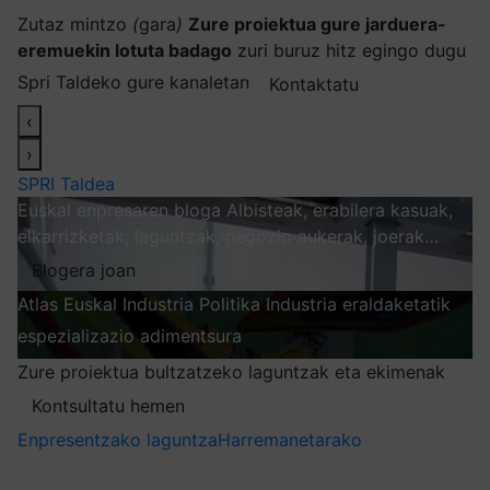
Zutaz mintzo
(
gara
)
Zure proiektua gure jarduera-
eremuekin lotuta badago
zuri buruz hitz egingo dugu
Spri Taldeko gure kanaletan
Kontaktatu
‹
›
SPRI Taldea
Euskal enpresaren bloga
Albisteak, erabilera kasuak,
elkarrizketak, laguntzak, negozio aukerak, joerak…
Blogera joan
Atlas
Euskal Industria Politika
Industria eraldaketatik
espezializazio adimentsura
Arakatu
Zure proiektua bultzatzeko laguntzak eta ekimenak
Kontsultatu hemen
Enpresentzako laguntza
Harremanetarako
Nire harpidetzak