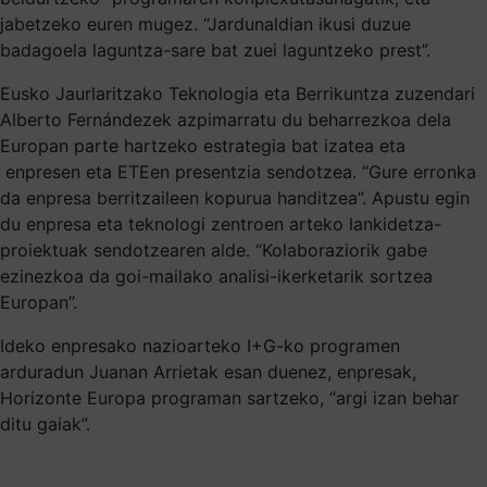
jabetzeko euren mugez. “Jardunaldian ikusi duzue
badagoela laguntza-sare bat zuei laguntzeko prest”.
Eusko Jaurlaritzako Teknologia eta Berrikuntza zuzendari
Alberto Fernándezek azpimarratu du beharrezkoa dela
Europan parte hartzeko estrategia bat izatea eta
enpresen eta ETEen presentzia sendotzea. “Gure erronka
da enpresa berritzaileen kopurua handitzea”. Apustu egin
du enpresa eta teknologi zentroen arteko lankidetza-
proiektuak sendotzearen alde. “Kolaboraziorik gabe
ezinezkoa da goi-mailako analisi-ikerketarik sortzea
Europan”.
Ideko enpresako nazioarteko I+G-ko programen
arduradun Juanan Arrietak esan duenez, enpresak,
Horizonte Europa programan sartzeko, “argi izan behar
ditu gaiak”.