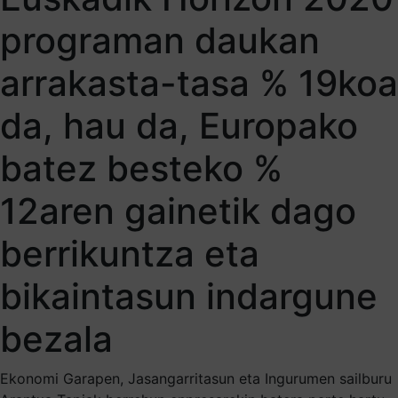
programan daukan
arrakasta-tasa % 19koa
da, hau da, Europako
batez besteko %
12aren gainetik dago
berrikuntza eta
bikaintasun indargune
bezala
Ekonomi Garapen, Jasangarritasun eta Ingurumen sailburu