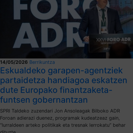
14/05/2026
Berrikuntza
Eskualdeko garapen-agentziek
partaidetza handiagoa eskatzen
dute Europako finantzaketa-
funtsen gobernantzan
SPRI Taldeko zuzendari Jon Ansoleagak Bilboko ADR
Foroan adierazi duenez, programak kudeatzeaz gain,
“lurraldeen arteko politikak eta tresnak lerrokatu” behar
dituzte