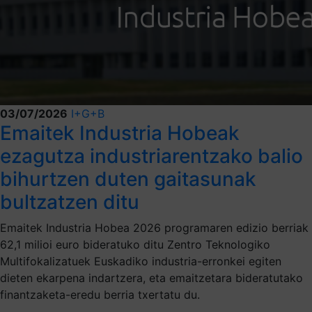
03/07/2026
I+G+B
Emaitek Industria Hobeak
ezagutza industriarentzako balio
bihurtzen duten gaitasunak
bultzatzen ditu
Emaitek Industria Hobea 2026 programaren edizio berriak
62,1 milioi euro bideratuko ditu Zentro Teknologiko
Multifokalizatuek Euskadiko industria-erronkei egiten
dieten ekarpena indartzera, eta emaitzetara bideratutako
finantzaketa-eredu berria txertatu du.