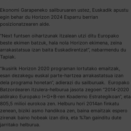
Ekonomi Garapeneko sailburuaren ustez, Euskadik apustu
egin behar du Horizon 2024 Esparru berrian
posizionatzearen alde.
“Next funtsen oihartzunak itzalean utzi ditu Europako
beste ekimen batzuk, hala nola Horizon ekimena, zeina
arrakastatsua izan baita Euskadirentzat”, nabarmendu du
Tapiak.
“Ikusirik Horizon 2020 programan lortutako emaitzak,
esan dezakegu euskal parte-hartzea arrakastatsua izan
dela programa honetan”, adierazi du sailburuak. Europako
Batzordearen itzulera-helburua jasota zegoen “2014-2020
aldirako Europako I+G+B-ren Koaderno Estrategikoan”, eta
805,5 milioi eurokoa zen. Helburu hori 2014an finkatu
zenean, biziki asmo handikoa zen, baina emaitzak espero
zirenak baino hobeak izan dira, eta %7an gainditu dute
jarritako helburua.