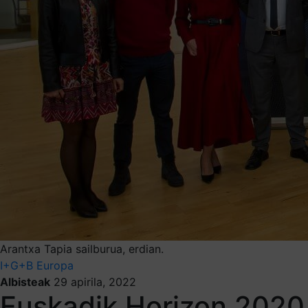
Arantxa Tapia sailburua, erdian.
I+G+B
Europa
Albisteak
29 apirila, 2022
Euskadik Horizon 2020