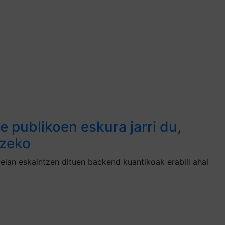
 publikoen eskura jarri du,
tzeko
ian eskaintzen dituen backend kuantikoak erabili ahal