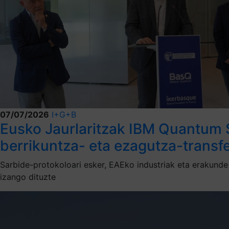
07/07/2026
I+G+B
Eusko Jaurlaritzak IBM Quantum S
berrikuntza- eta ezagutza-transfe
Sarbide-protokoloari esker, EAEko industriak eta erakund
izango dituzte