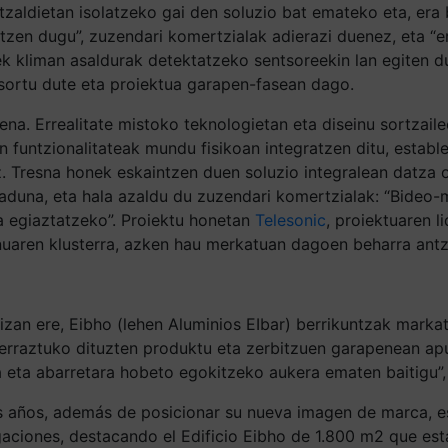
otzaldietan isolatzeko gai den soluzio bat emateko eta, era
zen dugu”, zuzendari komertzialak adierazi duenez, eta “era
ek kliman asaldurak detektatzeko sentsoreekin lan egiten d
 sortu dute eta proiektua garapen-fasean dago.
na. Errealitate mistoko teknologietan eta diseinu sortzail
funtzionalitateak mundu fisikoan integratzen ditu, establ
z. Tresna honek eskaintzen duen soluzio integralean datza 
raduna, eta hala azaldu du zuzendari komertzialak: “Bideo-
 egiaztatzeko”. Proiektu honetan
Telesonic
, proiektuaren l
inuaren klusterra, azken hau merkatuan dagoen beharra ant
izan ere, Eibho (lehen Aluminios EIbar) berrikuntzak marka
rraztuko dituzten produktu eta zerbitzuen garapenean apu
a eta abarretara hobeto egokitzeko aukera ematen baitigu”
os años, además de posicionar su nueva imagen de marca, e
gaciones, destacando el Edificio Eibho de 1.800 m2 que e