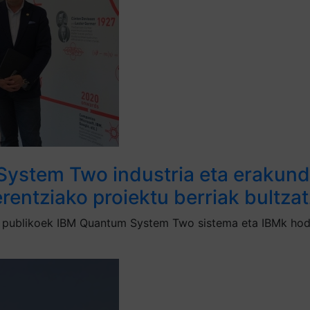
ystem Two industria eta erakunde
rentziako proiektu berriak bultza
e publikoek IBM Quantum System Two sistema eta IBMk hode