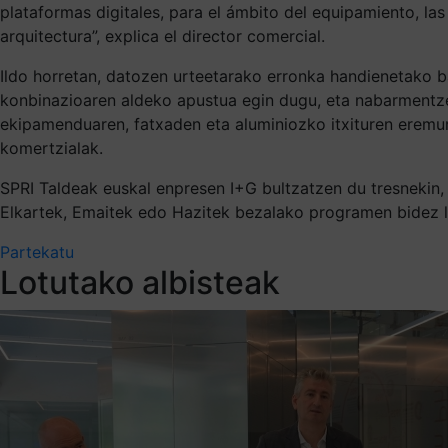
plataformas digitales, para el ámbito del equipamiento, la
arquitectura”, explica el director comercial.
Ildo horretan, datozen urteetarako erronka handienetako ba
konbinazioaren aldeko apustua egin dugu, eta nabarmentzek
ekipamenduaren, fatxaden eta aluminiozko itxituren eremur
komertzialak.
SPRI Taldeak euskal enpresen I+G bultzatzen du tresnekin, a
Elkartek, Emaitek edo Hazitek bezalako programen bidez l
Partekatu
Lotutako albisteak