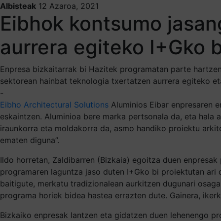
Albisteak
12 Azaroa, 2021
Eibhok kontsumo jasang
aurrera egiteko I+Gko b
Enpresa bizkaitarrak bi Hazitek programatan parte hartzen 
sektorean hainbat teknologia txertatzen aurrera egiteko et
-
Eibho Architectural Solutions
Aluminios Eibar enpresaren er
eskaintzen. Aluminioa bere marka pertsonala da, eta hala a
iraunkorra eta moldakorra da, asmo handiko proiektu arkit
ematen diguna”.
Ildo horretan, Zaldibarren (Bizkaia) egoitza duen enpresa
programaren laguntza jaso duten I+Gko bi proiektutan ari 
baitigute, merkatu tradizionalean aurkitzen dugunari osagai
programa horiek bidea hastea errazten dute. Gainera, ikerk
Bizkaiko enpresak lantzen eta gidatzen duen lehenengo pro