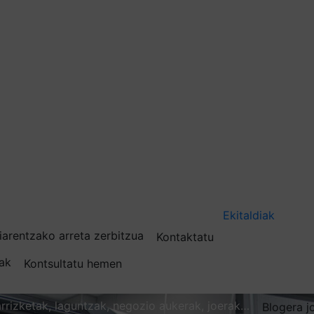
Ekitaldiak
iarentzako arreta zerbitzua
Kontaktatu
nak
Kontsultatu hemen
karrizketak, laguntzak, negozio aukerak, joerak…
Blogera j