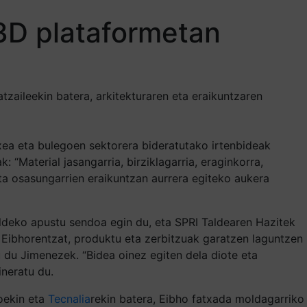
 3D plataformetan
zaileekin batera, arkitekturaren eta eraikuntzaren
xea eta bulegoen sektorera bideratutako irtenbideak
“Material jasangarria, birziklagarria, eraginkorra,
ta osasungarrien eraikuntzan aurrera egiteko aukera
aldeko apustu sendoa egin du, eta SPRI Taldearen Hazitek
 Eibhorentzat, produktu eta zerbitzuak garatzen laguntzen
u du Jimenezek. “Bidea oinez egiten dela diote eta
ineratu du.
koekin eta
Tecnalia
rekin batera, Eibho fatxada moldagarriko