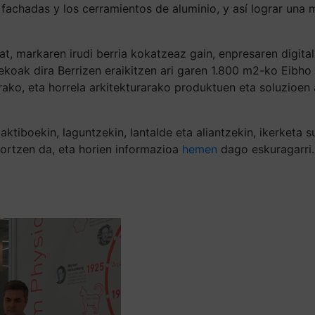
s fachadas y los cerramientos de aluminio, y así lograr una
t, markaren irudi berria kokatzeaz gain, enpresaren digita
oak dira Berrizen eraikitzen ari garen 1.800 m2-ko Eibho 
ako, eta horrela arkitekturarako produktuen eta soluzioen
ktiboekin, laguntzekin, lantalde eta aliantzekin, ikerketa 
ortzen da, eta horien informazioa
hemen
dago eskuragarri.