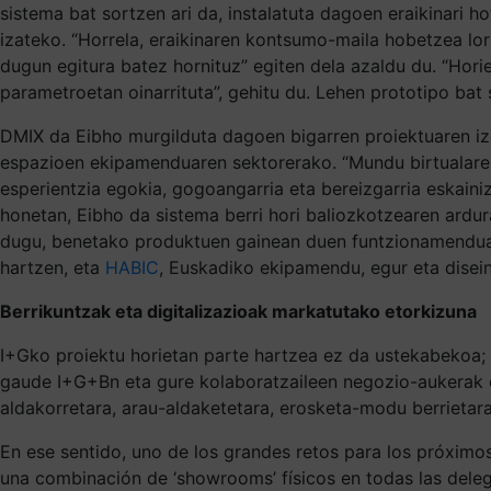
sistema bat sortzen ari da, instalatuta dagoen eraikinari h
izateko. “Horrela, eraikinaren kontsumo-maila hobetzea lort
dugun egitura batez hornituz” egiten dela azaldu du. “Hori
parametroetan oinarrituta”, gehitu du. Lehen prototipo bat
DMIX da Eibho murgilduta dagoen bigarren proiektuaren ize
espazioen ekipamenduaren sektorerako. “Mundu birtualaren 
esperientzia egokia, gogoangarria eta bereizgarria eskaini
honetan, Eibho da sistema berri hori baliozkotzearen ardu
dugu, benetako produktuen gainean duen funtzionamendua
hartzen, eta
HABIC
, Euskadiko ekipamendu, egur eta dise
Berrikuntzak eta digitalizazioak markatutako etorkizuna
I+Gko proiektu horietan parte hartzea ez da ustekabekoa; 
gaude I+G+Bn eta gure kolaboratzaileen negozio-aukerak e
aldakorretara, arau-aldaketetara, erosketa-modu berrietar
En ese sentido, uno de los grandes retos para los próxim
una combinación de ‘showrooms’ físicos en todas las dele