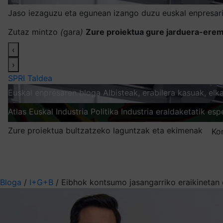
Jaso iezaguzu eta egunean izango duzu euskal enpresari
Zutaz mintzo
(
gara
)
Zure proiektua gure jarduera-erem
‹
›
SPRI Taldea
Euskal enpresaren bloga
Albisteak, erabilera kasuak, el
Atlas
Euskal Industria Politika
Industria eraldaketatik esp
Zure proiektua bultzatzeko laguntzak eta ekimenak
Ko
Nire harpidetzak
Aukeratu jaso nahi duzun informazioa
Bloga
/
I+G+B
/
Eibhok kontsumo jasangarriko eraikinetan 