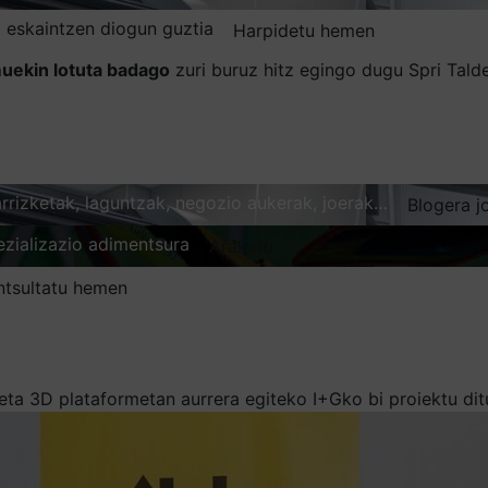
 eskaintzen diogun guztia
Harpidetu hemen
uekin lotuta badago
zuri buruz hitz egingo dugu Spri Tal
karrizketak, laguntzak, negozio aukerak, joerak…
Blogera j
ezializazio adimentsura
Arakatu
ntsultatu hemen
eta 3D plataformetan aurrera egiteko I+Gko bi proiektu dit