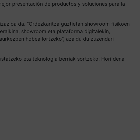
 mejor presentación de productos y soluciones para la
lizazioa da. “Ordezkaritza guztietan showroom fisikoen
eraikina, showroom eta plataforma digitalekin,
 aurkezpen hobea lortzeko”, azaldu du zuzendari
sustatzeko eta teknologia berriak sortzeko. Hori dena