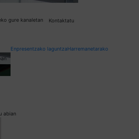
deko gure kanaletan
Kontaktatu
Enpresentzako laguntza
Harremanetarako
oan
u abian