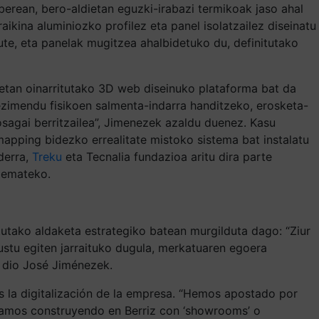
 berean, bero-aldietan eguzki-irabazi termikoak jaso ahal
ikina aluminiozko profilez eta panel isolatzailez diseinatu
ute, eta panelak mugitzea ahalbidetuko du, definitutako
eetan oinarritutako 3D web diseinuko plataforma bat da
ezimendu fisikoen salmenta-indarra handitzeko, erosketa-
osagai berritzailea”, Jimenezek azaldu duenez. Kasu
mapping bidezko errealitate mistoko sistema bat instalatu
iderra,
Treku
eta Tecnalia fundazioa aritu dira parte
zemateko.
tutako aldaketa estrategiko batean murgilduta dago: “Ziur
stu egiten jarraituko dugula, merkatuaren egoera
, dio José Jiménezek.
s la digitalización de la empresa. “Hemos apostado por
stamos construyendo en Berriz con ‘showrooms’ o