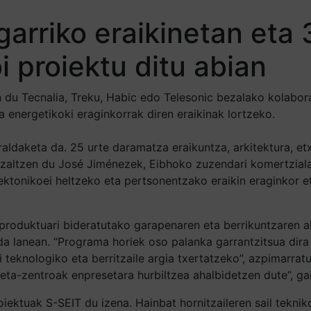
arriko eraikinetan eta
i proiektu ditu abian
du Tecnalia, Treku, Habic edo Telesonic bezalako kolaborat
a energetikoki eraginkorrak diren eraikinak lortzeko.
aldaketa da. 25 urte daramatza eraikuntza, arkitektura, et
zaltzen du José Jiménezek, Eibhoko zuzendari komertzialak: 
ektonikoei heltzeko eta pertsonentzako eraikin eraginkor e
k produktuari bideratutako garapenaren eta berrikuntzaren 
da lanean. “Programa horiek oso palanka garrantzitsua dira
 teknologiko eta berritzaile argia txertatzeko”, azpimarrat
eta-zentroak enpresetara hurbiltzea ahalbidetzen dute”, ga
iektuak S-SEIT du izena. Hainbat hornitzaileren sail tekni