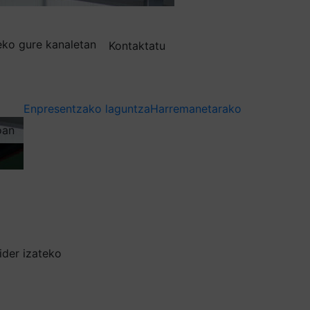
deko gure kanaletan
Kontaktatu
Enpresentzako laguntza
Harremanetarako
oan
lider izateko