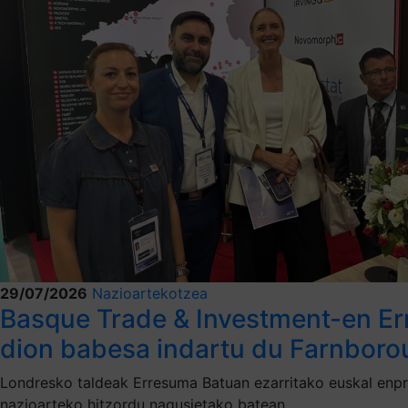
29/07/2026
Nazioartekotzea
Basque Trade & Investment-en Er
dion babesa indartu du Farnboro
Londresko taldeak Erresuma Batuan ezarritako euskal enpre
nazioarteko hitzordu nagusietako batean.