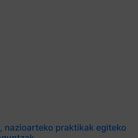
 nazioarteko praktikak egiteko
aguntzak