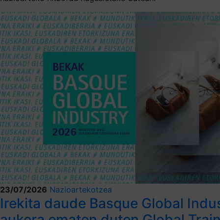
23/07/2026
Nazioartekotzea
Irekita daude Basque Global Indu
aukera ematen duten Global Train