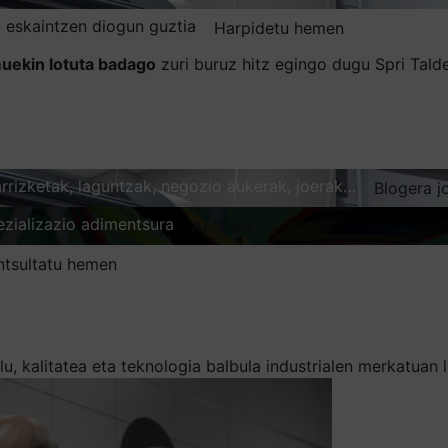
 eskaintzen diogun guztia
Harpidetu hemen
uekin lotuta badago
zuri buruz hitz egingo dugu Spri Tal
karrizketak, laguntzak, negozio aukerak, joerak…
Blogera j
ezializazio adimentsura
Arakatu
ntsultatu hemen
lu, kalitatea eta teknologia balbula industrialen merkatuan 