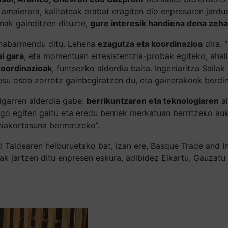
k amaierara, kalitateak erabat eragiten dio enpresaren jardu
nak gainditzen dituzte,
gure interesik handiena dena zeha
i nabarmendu ditu. Lehena
ezagutza eta koordinazioa
dira. 
ai gara
, eta momentuan erresistentzia-probak egiteko, ahalik
koordinazioak
, funtsezko alderdia baita. Ingeniaritza Saila
ozesu osoa zorrotz gainbegiratzen du, eta gainerakoek berdin
bigarren alderdia gabe:
berrikuntzaren eta teknologiaren
al
 egiten gaitu eta eredu berriek merkatuan berritzeko auke
hiakortasuna bermatzeko”.
I Taldearen helburuetako bat; izan ere, Basque Trade and 
iak jartzen ditu enpresen eskura, adibidez Elkartu, Gauzatu