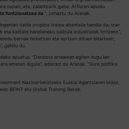
era osoari, eta, zalantzarik gabe, Arfluren apustu
tz funtzionatzea da
“, zehaztu du Aranak.
“Ingeniari-talde propioa izatea abantaila handia da; izan
 eta kalitate handieneko balbula industrialak lortzeko”,
k eredu berriak hobetzen eta sortzen dituen bitartean,
”, gehitu du.
deko apustua. “Denbora errealean egiten dugu lan
ra ematen digute”, adierazi du Aranak. “Gure politika
Investment Nazioartekotzeko Euskal Agentziaren bidez,
 edo BEINT eta Global Training Bekak.