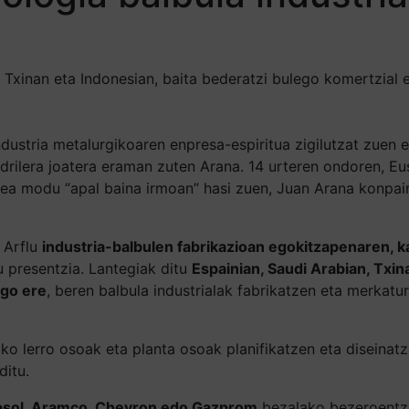
, Txinan eta Indonesian, baita bederatzi bulego komertzia
ndustria metalurgikoaren enpresa-espiritua zigilutzat zuen 
rilera joatera eraman zuten Arana. 14 urteren ondoren, Eus
bidea modu “apal baina irmoan” hasi zuen, Juan Arana konpai
 Arflu
industria-balbulen fabrikazioan egokitzapenaren, k
u presentzia. Lantegiak ditu
Espainian, Saudi Arabian, Txin
ago ere
, beren balbula industrialak fabrikatzen eta merkat
ako lerro osoak eta planta osoak planifikatzen eta diseinatz
itu.
sol, Aramco, Chevron edo Gazprom
bezalako bezeroentza