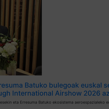
resuma Batuko bulegoak euskal se
ugh International Airshow 2026 a
sekin eta Erresuma Batuko ekosistema aeroespazialeko erag