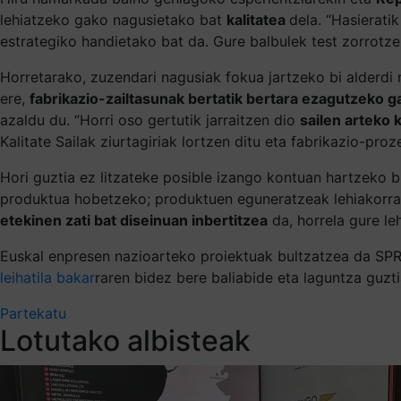
lehiatzeko gako nagusietako bat
kalitatea
dela. “Hasierati
estrategiko handietako bat da. Gure balbulek test zorrotze
Horretarako, zuzendari nagusiak fokua jartzeko bi alderd
ere,
fabrikazio-zailtasunak bertatik bertara ezagutzeko g
azaldu du. “Horri oso gertutik jarraitzen dio
sailen arteko 
Kalitate Sailak ziurtagiriak lortzen ditu eta fabrikazio-pr
Hori guztia ez litzateke posible izango kontuan hartzeko 
produktua hobetzeko; produktuen eguneratzeak lehiakorrago
etekinen zati bat diseinuan inbertitzea
da, horrela gure le
Euskal enpresen nazioarteko proiektuak bultzatzea da SPR
leihatila bakar
raren bidez bere baliabide eta laguntza guzt
Partekatu
Lotutako albisteak