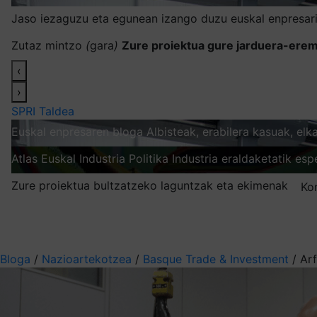
Jaso iezaguzu eta egunean izango duzu euskal enpresari
Zutaz mintzo
(
gara
)
Zure proiektua gure jarduera-erem
‹
›
SPRI Taldea
Euskal enpresaren bloga
Albisteak, erabilera kasuak, el
Atlas
Euskal Industria Politika
Industria eraldaketatik esp
Zure proiektua bultzatzeko laguntzak eta ekimenak
Ko
Nire harpidetzak
Aukeratu jaso nahi duzun informazioa
Bloga
/
Nazioartekotzea
/
Basque Trade & Investment
/
Arf