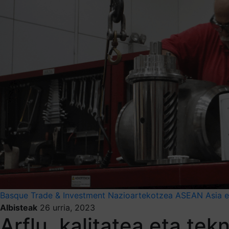
Basque Trade & Investment
Nazioartekotzea
ASEAN
Asia 
Albisteak
26 urria, 2023
Arflu, kalitatea eta tek