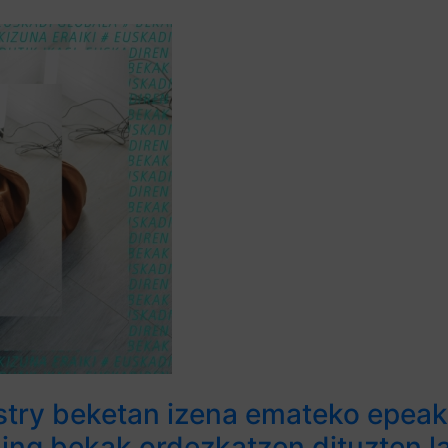
stry beketan izena emateko epeak,
ing bekak ordezkatzen dituzten l