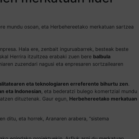
l ere mundu osoan, eta Herbehereetako merkatuan sartzea
enpresa. Hala ere, zenbait inguruabarrek, besteak beste
kal Herrira itzultzea erabaki zuen bere
balbula
niaren zuzendari nagusi eta enpresaren sortzailearen
alitatearen eta teknologiaren erreferente bihurtu zen
.
an eta Indonesian
, eta bederatzi bulego komertzial mundu
uratzen dituztenak. Gaur egun,
Herbehereetako merkatuan
en ditu, eta horrek, Aranaren arabera, “sistema
ko egindako proiektuekin, Arfluk argi du merkatuan