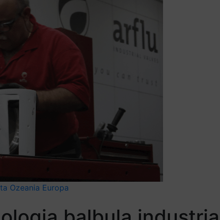
eta Ozeania
Europa
nologia balbula industri