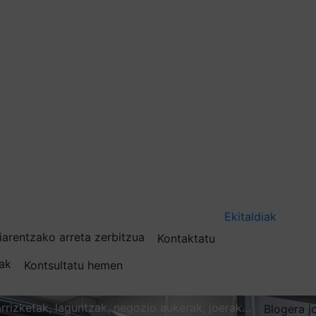
Ekitaldiak
iarentzako arreta zerbitzua
Kontaktatu
nak
Kontsultatu hemen
karrizketak, laguntzak, negozio aukerak, joerak…
Blogera j