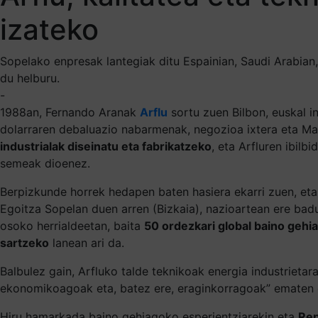
izateko
Sopelako enpresak lantegiak ditu Espainian, Saudi Arabian
du helburu.
-
1988an, Fernando Aranak
Arflu
sortu zuen Bilbon, euskal i
dolarraren debaluazio nabarmenak, negozioa ixtera eta Mad
industrialak diseinatu eta fabrikatzeko
, eta Arfluren ibil
semeak dioenez.
Berpizkunde horrek hedapen baten hasiera ekarri zuen, eta
Egoitza Sopelan duen arren (Bizkaia), nazioartean ere bad
osoko herrialdeetan, baita
50 ordezkari global baino gehi
sartzeko
lanean ari da.
Balbulez gain, Arfluko talde teknikoak energia industrietar
ekonomikoagoak eta, batez ere, eraginkorragoak” ematen d
Hiru hamarkada baino gehiagoko esperientziarekin eta
Rep