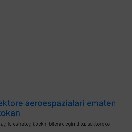
ktore aeroespazialari ematen
zokan
ile estrategikoekin bilerak egin ditu, sektoreko