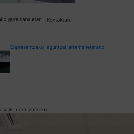
deko gure kanaletan
Kontaktatu
Enpresentzako laguntza
Harremanetarako
oan
zesuak optimizatzeko