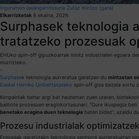
Ingurumen-jasangarritasuna
Zutaz mintzo (gara)
Elkarrizketak
8 ekaina, 2026
Surphasek teknologia a
tratatzeko prozesuak o
EHUko spin-off gipuzkoarrak mintz industrialen egoera de
murrizteko.
-
Surphase
k teknologia aurreratua garatzen du
mintzetan oi
Euskal Herriko Unibertsitateko
spin-off gisa bezala sortu z
Konpainiak behar argi bat hauteman zuen uraren, biotekno
baitiote prozesuen eraginkortasunari. “Gure ikuspegia beti 
benetako eragina duen teknologia
baten bidez”, azaldu du
Prozesu industrialak optimizatze
Enpresak garatutako teknologia sentsore aurreratuetan oina