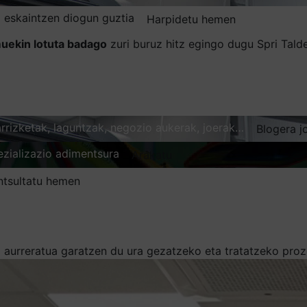
 eskaintzen diogun guztia
Harpidetu hemen
uekin lotuta badago
zuri buruz hitz egingo dugu Spri Tal
karrizketak, laguntzak, negozio aukerak, joerak…
Blogera j
ezializazio adimentsura
Arakatu
ntsultatu hemen
 aurreratua garatzen du ura gezatzeko eta tratatzeko pro