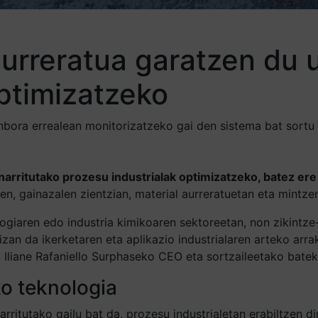
urreratua garatzen du 
ptimizatzeko
nbora errealean monitorizatzeko gai den sistema bat sort
narritutako prozesu industrialak optimizatzeko, batez e
en, gainazalen zientzian, material aurreratuetan eta mintze
logiaren edo industria kimikoaren sektoreetan, non zikint
izan da ikerketaren eta aplikazio industrialaren arteko arra
 Iliane Rafaniello Surphaseko CEO eta sortzaileetako batek
ko teknologia
rritutako gailu bat da, prozesu industrialetan erabiltzen 