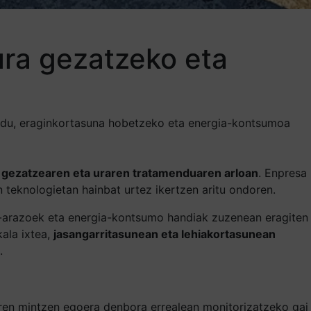
ura gezatzeko eta
u du, eraginkortasuna hobetzeko eta energia-kontsumoa
re gezatzearen eta uraren tratamenduaren arloan
. Enpresa
n teknologietan hainbat urtez ikertzen aritu ondoren.
ze-arazoek eta energia-kontsumo handiak zuzenean eragiten
kala ixtea,
jasangarritasunean eta lehiakortasunean
.
diren mintzen egoera denbora errealean monitorizatzeko gai