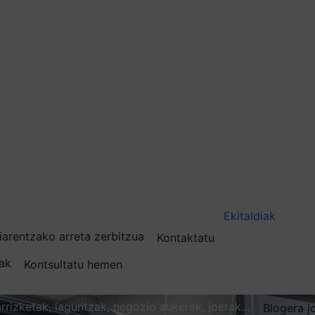
Ekitaldiak
iarentzako arreta zerbitzua
Kontaktatu
nak
Kontsultatu hemen
karrizketak, laguntzak, negozio aukerak, joerak…
Blogera j