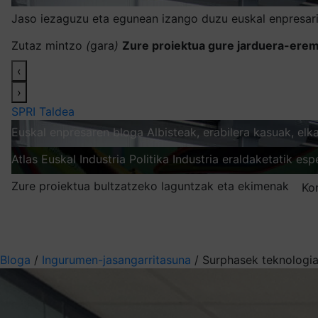
Jaso iezaguzu eta egunean izango duzu euskal enpresari
Zutaz mintzo
(
gara
)
Zure proiektua gure jarduera-erem
‹
›
SPRI Taldea
Euskal enpresaren bloga
Albisteak, erabilera kasuak, el
Atlas
Euskal Industria Politika
Industria eraldaketatik esp
Zure proiektua bultzatzeko laguntzak eta ekimenak
Ko
Nire harpidetzak
Aukeratu jaso nahi duzun informazioa
Bloga
/
Ingurumen-jasangarritasuna
/
Surphasek teknologia