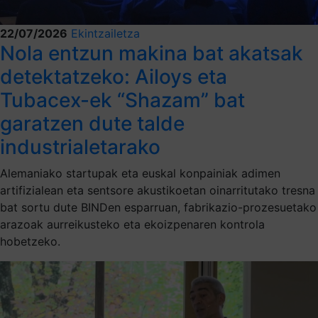
22/07/2026
Ekintzailetza
Nola entzun makina bat akatsak
detektatzeko: Ailoys eta
Tubacex-ek “Shazam” bat
garatzen dute talde
industrialetarako
Alemaniako startupak eta euskal konpainiak adimen
artifizialean eta sentsore akustikoetan oinarritutako tresna
bat sortu dute BINDen esparruan, fabrikazio-prozesuetako
arazoak aurreikusteko eta ekoizpenaren kontrola
hobetzeko.