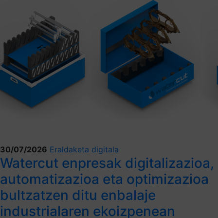
30/07/2026
Eraldaketa digitala
Watercut enpresak digitalizazioa,
automatizazioa eta optimizazioa
bultzatzen ditu enbalaje
industrialaren ekoizpenean