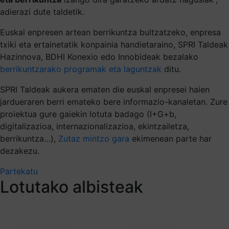
adierazi dute taldetik.
Euskal enpresen artean berrikuntza bultzatzeko, enpresa
txiki eta ertainetatik konpainia handietaraino, SPRI Taldeak
Hazinnova, BDHI Konexio edo Innobideak bezalako
berrikuntzarako programak eta laguntzak
ditu.
SPRI Taldeak aukera ematen die euskal enpresei haien
jardueraren berri emateko bere informazio-kanaletan. Zure
proiektua gure gaiekin lotuta badago (I+G+b,
digitalizazioa, internazionalizazioa, ekintzailetza,
berrikuntza…),
Zutaz mintzo gara
ekimenean parte har
dezakezu.
Partekatu
Lotutako albisteak