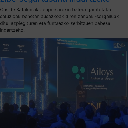
Quside Kataluniako enpresarekin batera garatutako
soluzioak benetan ausazkoak diren zenbaki-sorgailuak
ditu, azpiegituren eta funtsezko zerbitzuen babesa
indartzeko.