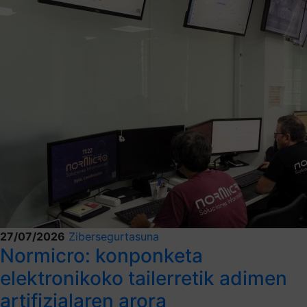
27/07/2026
Zibersegurtasuna
Normicro: konponketa
elektronikoko tailerretik adimen
artifizialaren arora