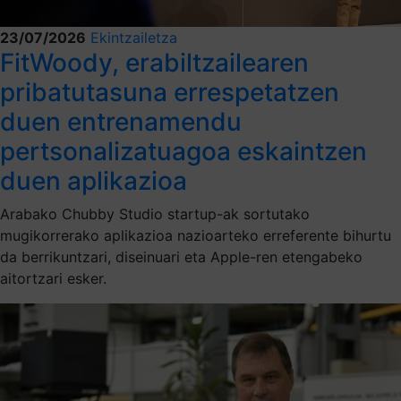
23/07/2026
Ekintzailetza
FitWoody, erabiltzailearen
pribatutasuna errespetatzen
duen entrenamendu
pertsonalizatuagoa eskaintzen
duen aplikazioa
Arabako Chubby Studio startup-ak sortutako
mugikorrerako aplikazioa nazioarteko erreferente bihurtu
da berrikuntzari, diseinuari eta Apple-ren etengabeko
aitortzari esker.