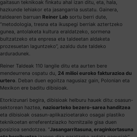
gaitasun teknikoak finkatu ahal izan ditu, eta, hala,
hazkunde lehiakor eta jasangarria sustatu. Gainera,
taldearen barruan
Reiner Lab
sortu berri dute,
“metodologia, tresna eta ikuspegi berriak aztertzeko
gunea, antolaketa kultura eraldatzeko, sormena
bultzatzeko eta enpresa eta taldeetan aldaketa
prozesuetan laguntzeko”, azaldu dute taldeko
arduradunek.
Reiner Taldeak 110 langile ditu eta aurten bere
mendeurrena ospatu du,
24 milioi euroko fakturazioa du
urtero
. Deban duen egoitza nagusiaz gain, Polonian eta
Mexikon ere baditu dibisioak.
Etorkizunari begira, dibisioak helburu hauek ditu: osasun-
sektorean haztea,
nazioarteko bezero-sarea handitzea
eta dibisioak osasun-aplikazioetarako osagai plastiko
teknikoetan erreferentziazko hornitzaile gisa duen
posizioa sendotzea. “
Jasangarritasuna, eraginkortasuna
eta berrikuntza
izango dira garatzeko ardatz nagusiak”,