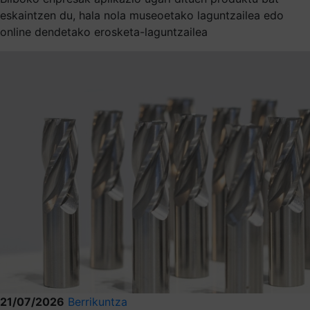
eskaintzen du, hala nola museoetako laguntzailea edo
online dendetako erosketa-laguntzailea
21/07/2026
Berrikuntza