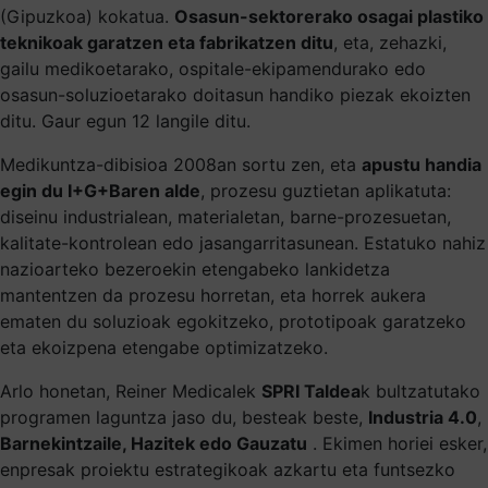
(Gipuzkoa) kokatua.
Osasun-sektorerako osagai plastiko
teknikoak garatzen eta fabrikatzen ditu
, eta, zehazki,
gailu medikoetarako, ospitale-ekipamendurako edo
osasun-soluzioetarako doitasun handiko piezak ekoizten
ditu. Gaur egun 12 langile ditu.
Medikuntza-dibisioa 2008an sortu zen, eta
apustu handia
egin du I+G+Baren alde
, prozesu guztietan aplikatuta:
diseinu industrialean, materialetan, barne-prozesuetan,
kalitate-kontrolean edo jasangarritasunean. Estatuko nahiz
nazioarteko bezeroekin etengabeko lankidetza
mantentzen da prozesu horretan, eta horrek aukera
ematen du soluzioak egokitzeko, prototipoak garatzeko
eta ekoizpena etengabe optimizatzeko.
Arlo honetan, Reiner Medicalek
SPRI Taldea
k bultzatutako
programen laguntza jaso du, besteak beste,
Industria 4.0
,
Barnekintzaile, Hazitek edo Gauzatu
. Ekimen horiei esker,
enpresak proiektu estrategikoak azkartu eta funtsezko