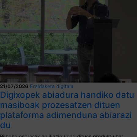
21/07/2026
Eraldaketa digitala
Digixopek abiadura handiko datu
masiboak prozesatzen dituen
plataforma adimenduna abiarazi
du
Bilboko enpresak aplikazio ugari dituen produktu bat