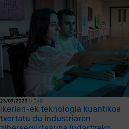
23/07/2026
I+G+B
Ikerlan-ek teknologia kuantikoa
txertatu du industriaren
zibersegurtasuna indartzeko