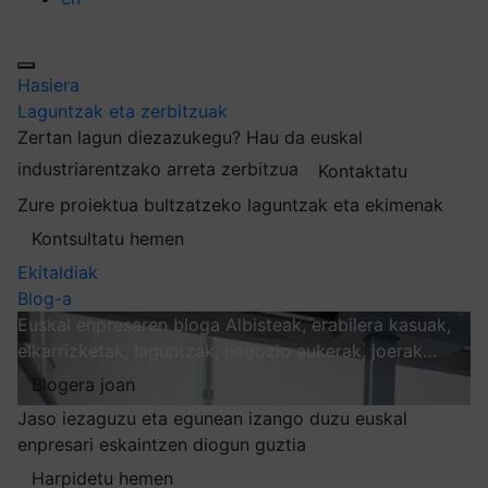
Hasiera
Laguntzak eta zerbitzuak
Zertan lagun diezazukegu?
Hau da euskal
industriarentzako arreta zerbitzua
Kontaktatu
Zure proiektua bultzatzeko laguntzak eta ekimenak
Kontsultatu hemen
Ekitaldiak
Blog-a
Euskal enpresaren bloga
Albisteak, erabilera kasuak,
elkarrizketak, laguntzak, negozio aukerak, joerak…
Blogera joan
Jaso iezaguzu eta egunean izango duzu euskal
enpresari eskaintzen diogun guztia
Harpidetu hemen