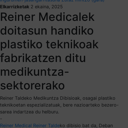
Elkarrizketak
2 ekaina, 2025
Reiner Medicalek
doitasun handiko
plastiko teknikoak
fabrikatzen ditu
medikuntza-
sektorerako
Reiner Taldeko Medikuntza Dibisioak, osagai plastiko
teknikoetan espezializatuak, bere nazioarteko bezero-
sarea indartzea du helburu.
-
Reiner Medical
Reiner Talde
ko dibisio bat da, Deban