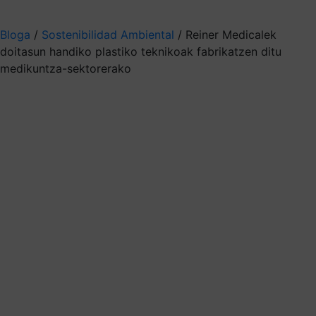
Aukeratu jaso nahi duzun informazioa
Bloga
/
Sostenibilidad Ambiental
/
Reiner Medicalek
doitasun handiko plastiko teknikoak fabrikatzen ditu
medikuntza-sektorerako