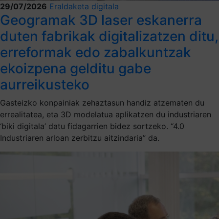
29/07/2026
Eraldaketa digitala
Geogramak 3D laser eskanerra
duten fabrikak digitalizatzen ditu,
erreformak edo zabalkuntzak
ekoizpena gelditu gabe
aurreikusteko
Gasteizko konpainiak zehaztasun handiz atzematen du
errealitatea, eta 3D modelatua aplikatzen du industriaren
‘biki digitala’ datu fidagarrien bidez sortzeko. “4.0
Industriaren arloan zerbitzu aitzindaria” da.