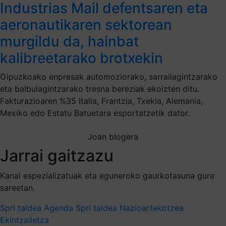
Industrias Mail defentsaren eta
aeronautikaren sektorean
murgildu da, hainbat
kalibreetarako brotxekin
Gipuzkoako enpresak automoziorako, sarrailagintzarako
eta balbulagintzarako tresna bereziak ekoizten ditu.
Fakturazioaren %35 Italia, Frantzia, Txekia, Alemania,
Mexiko edo Estatu Batuetara esportatzetik dator.
Joan blogera
Jarrai gaitzazu
Kanal espezializatuak eta eguneroko gaurkotasuna gure
sareetan.
Spri taldea
Agenda Spri taldea
Nazioartekotzea
Ekintzailetza