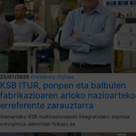
23/07/2026
Eraldaketa digitala
KSB ITUR, ponpen eta balbulen
fabrikazioaren arloko nazioarteko
erreferente zarauztarra
Alemaniako KSB multinazionalean integratutako enpresa
ontzigintza-sektorean finkatu da