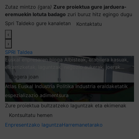
Zutaz mintzo
(
gara
)
Zure proiektua gure jarduera-
eremuekin lotuta badago
zuri buruz hitz egingo dugu
Spri Taldeko gure kanaletan
Kontaktatu
‹
›
SPRI Taldea
Euskal enpresaren bloga
Albisteak, erabilera kasuak,
elkarrizketak, laguntzak, negozio aukerak, joerak…
Blogera joan
Atlas
Euskal Industria Politika
Industria eraldaketatik
espezializazio adimentsura
Arakatu
Zure proiektua bultzatzeko laguntzak eta ekimenak
Kontsultatu hemen
Enpresentzako laguntza
Harremanetarako
Nire harpidetzak