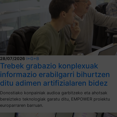
28/07/2026
I+G+B
Trebek grabazio konplexuak
informazio erabilgarri bihurtzen
ditu adimen artifizialaren bidez
Donostiako konpainiak audioa garbitzeko eta ahotsak
bereizteko teknologiak garatu ditu, EMPOWER proiektu
europarraren barruan.