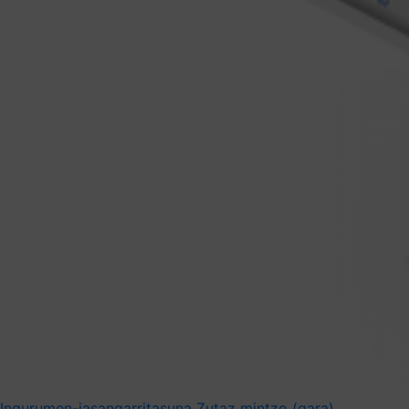
Ingurumen-jasangarritasuna
Zutaz mintzo (gara)