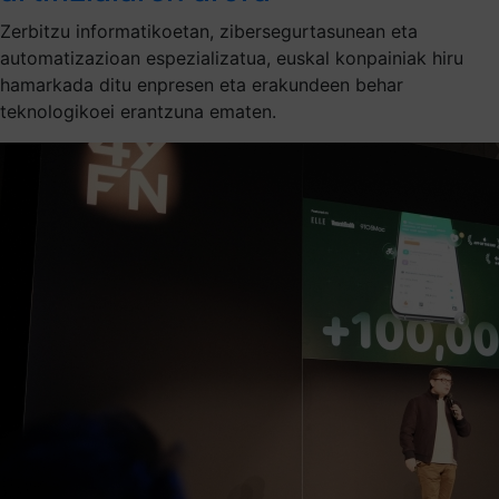
Zerbitzu informatikoetan, zibersegurtasunean eta
automatizazioan espezializatua, euskal konpainiak hiru
hamarkada ditu enpresen eta erakundeen behar
teknologikoei erantzuna ematen.