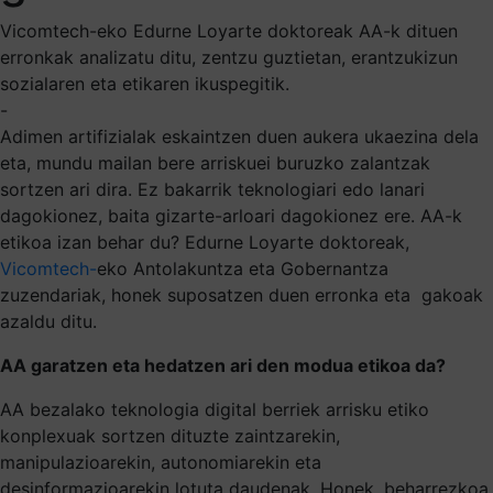
Vicomtech-eko Edurne Loyarte doktoreak AA-k dituen
erronkak analizatu ditu, zentzu guztietan, erantzukizun
sozialaren eta etikaren ikuspegitik.
-
Adimen artifizialak eskaintzen duen aukera ukaezina dela
eta, mundu mailan bere arriskuei buruzko zalantzak
sortzen ari dira. Ez bakarrik teknologiari edo lanari
dagokionez, baita gizarte-arloari dagokionez ere. AA-k
etikoa izan behar du? Edurne Loyarte doktoreak,
Vicomtech-
eko Antolakuntza eta Gobernantza
zuzendariak, honek suposatzen duen erronka eta gakoak
azaldu ditu.
AA garatzen eta hedatzen ari den modua etikoa da?
AA bezalako teknologia digital berriek arrisku etiko
konplexuak sortzen dituzte zaintzarekin,
manipulazioarekin, autonomiarekin eta
desinformazioarekin lotuta daudenak. Honek, beharrezkoa