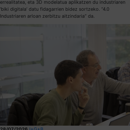
errealitatea, eta 3D modelatua aplikatzen du industriaren
‘biki digitala’ datu fidagarrien bidez sortzeko. “4.0
Industriaren arloan zerbitzu aitzindaria” da.
28/07/2026
I+G+B