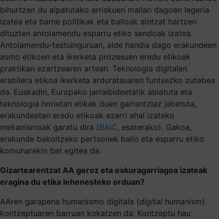
bihurtzen du aipatutako arriskuen mailan dagoen legeria
izatea eta barne politikak eta balioak aintzat hartzen
dituzten antolamendu esparru etiko sendoak izatea.
Antolamendu-testuinguruan, alde handia dago erakundeen
asmo etikoen eta ikerketa prozesuen eredu etikoak
praktikan ezartzearen artean. Teknologia digitalen
erabilera etikoa ikerketa arduratsuaren funtsezko zutabea
da. Euskadin, Europako jarraibideetatik abiatuta eta
teknologia horietan etikak duen garrantziaz jabetuta,
erakundeetan eredu etikoak ezarri ahal izateko
mekanismoak garatu dira (
BAIC
, esaterako). Gakoa,
erakunde bakoitzeko pertsonek balio eta esparru etiko
komunarekin bat egitea da.
Gizartearentzat AA geroz eta eskuragarriagoa izateak
eragina du etika lehenesteko orduan?
AAren garapena humanismo digitala (
digital humanism
)
kontzeptuaren barruan kokatzen da. Kontzeptu hau