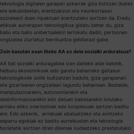
teknologia digitalen garapen azkarrak giza bizitzan (batez
ere eskubideetan, erantzukizun eta iraunkortasun
sozialean) duen inpaktuari erantzuteko sortzen da. Eredu
etikoak aurrerapen teknologikoa gidatu behar du, giza
balio eta balio unibertsalekin lerrokatu dadin, pertsonen
ongizatea ziurtatuz berrikuntza geldiarazi gabe.
Zein kasutan esan liteke AA ez dela sozialki arduratsua?
AA bat sozialki arduragabea izan daiteke alde batetik,
helburu ekonomikoek edo garatu beharreko gaitasun
teknologikoek soilik bultzatzen badute, giza garapenari
eta gizartearen ongizateari lagundu beharrean. Bestalde,
manipulazioarekin, autonomiarekin eta
desinformazioarekin edo datuen babesarekin lotutako
arrisku etiko onartezinak edo konplexuak sartzen baditu
ere. Edo azkenik, arriskuak ebaluatzeko eta arintzeko
esparru egokiak ez baditu aurreikusten eta teknologia
horietatik sortzen diren dilemak kudeatzeko prestatutako