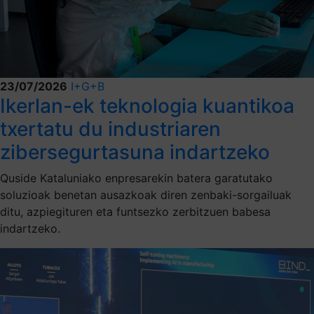
23/07/2026
I+G+B
Ikerlan-ek teknologia kuantikoa
txertatu du industriaren
zibersegurtasuna indartzeko
Quside Kataluniako enpresarekin batera garatutako
soluzioak benetan ausazkoak diren zenbaki-sorgailuak
ditu, azpiegituren eta funtsezko zerbitzuen babesa
indartzeko.