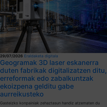
29/07/2026
Eraldaketa digitala
Geogramak 3D laser eskanerra
duten fabrikak digitalizatzen ditu,
erreformak edo zabalkuntzak
ekoizpena gelditu gabe
aurreikusteko
Gasteizko konpainiak zehaztasun handiz atzematen du