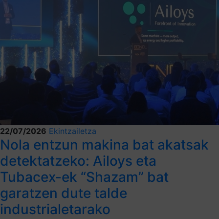
22/07/2026
Ekintzailetza
Nola entzun makina bat akatsak
detektatzeko: Ailoys eta
Tubacex-ek “Shazam” bat
garatzen dute talde
industrialetarako