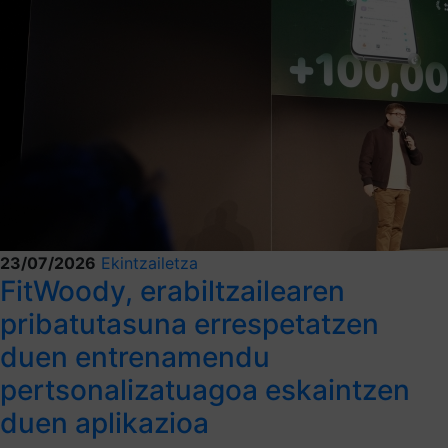
23/07/2026
Ekintzailetza
FitWoody, erabiltzailearen
pribatutasuna errespetatzen
duen entrenamendu
pertsonalizatuagoa eskaintzen
duen aplikazioa