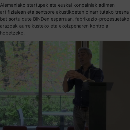
Alemaniako startupak eta euskal konpainiak adimen
artifizialean eta sentsore akustikoetan oinarritutako tresna
bat sortu dute BINDen esparruan, fabrikazio-prozesuetako
arazoak aurreikusteko eta ekoizpenaren kontrola
hobetzeko.