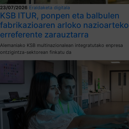
23/07/2026
Eraldaketa digitala
KSB ITUR, ponpen eta balbulen
fabrikazioaren arloko nazioarteko
erreferente zarauztarra
Alemaniako KSB multinazionalean integratutako enpresa
ontzigintza-sektorean finkatu da