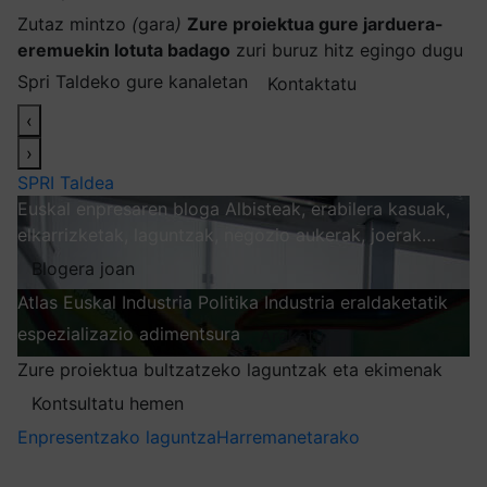
Zutaz mintzo
(
gara
)
Zure proiektua gure jarduera-
eremuekin lotuta badago
zuri buruz hitz egingo dugu
Spri Taldeko gure kanaletan
Kontaktatu
‹
›
SPRI Taldea
Euskal enpresaren bloga
Albisteak, erabilera kasuak,
elkarrizketak, laguntzak, negozio aukerak, joerak…
Blogera joan
Atlas
Euskal Industria Politika
Industria eraldaketatik
espezializazio adimentsura
Arakatu
Zure proiektua bultzatzeko laguntzak eta ekimenak
Kontsultatu hemen
Enpresentzako laguntza
Harremanetarako
Nire harpidetzak