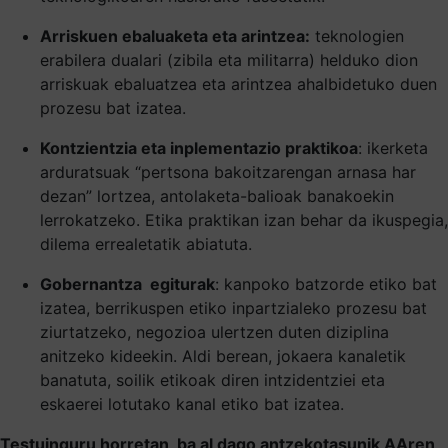
Arriskuen ebaluaketa eta arintzea:
teknologien
erabilera dualari (zibila eta militarra) helduko dion
arriskuak ebaluatzea eta arintzea ahalbidetuko duen
prozesu bat izatea.
Kontzientzia eta inplementazio praktikoa
: ikerketa
arduratsuak “pertsona bakoitzarengan arnasa har
dezan” lortzea, antolaketa-balioak banakoekin
lerrokatzeko. Etika praktikan izan behar da ikuspegia,
dilema errealetatik abiatuta.
Gobernantza egiturak
: kanpoko batzorde etiko bat
izatea, berrikuspen etiko inpartzialeko prozesu bat
ziurtatzeko, negozioa ulertzen duten diziplina
anitzeko kideekin. Aldi berean, jokaera kanaletik
banatuta, soilik etikoak diren intzidentziei eta
eskaerei lotutako kanal etiko bat izatea.
Testuinguru horretan, ba al dago antzekotasunik AAren