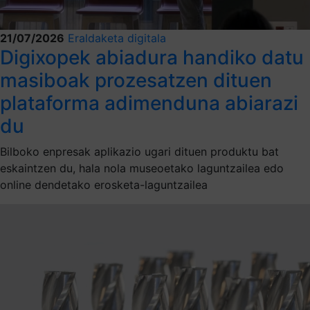
21/07/2026
Eraldaketa digitala
Digixopek abiadura handiko datu
masiboak prozesatzen dituen
plataforma adimenduna abiarazi
du
Bilboko enpresak aplikazio ugari dituen produktu bat
eskaintzen du, hala nola museoetako laguntzailea edo
online dendetako erosketa-laguntzailea