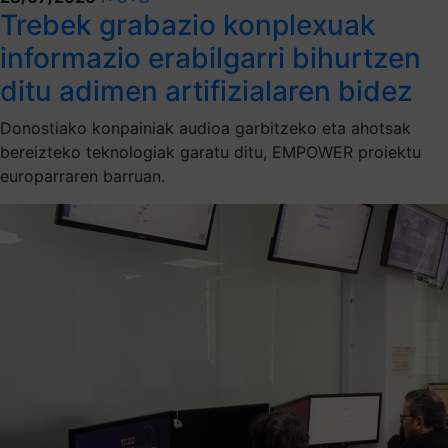
Trebek grabazio konplexuak
informazio erabilgarri bihurtzen
ditu adimen artifizialaren bidez
Donostiako konpainiak audioa garbitzeko eta ahotsak
bereizteko teknologiak garatu ditu, EMPOWER proiektu
europarraren barruan.