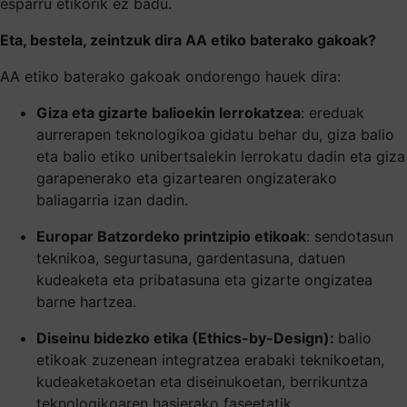
esparru etikorik ez badu.
Eta, bestela, zeintzuk dira AA etiko baterako gakoak?
AA etiko baterako gakoak ondorengo hauek dira:
Giza eta gizarte balioekin lerrokatzea
: ereduak
aurrerapen teknologikoa gidatu behar du, giza balio
eta balio etiko unibertsalekin lerrokatu dadin eta giza
garapenerako eta gizartearen ongizaterako
baliagarria izan dadin.
Europar Batzordeko printzipio etikoak
: sendotasun
teknikoa, segurtasuna, gardentasuna, datuen
kudeaketa eta pribatasuna eta gizarte ongizatea
barne hartzea.
Diseinu bidezko etika (Ethics-by-Design):
balio
etikoak zuzenean integratzea erabaki teknikoetan,
kudeaketakoetan eta diseinukoetan, berrikuntza
teknologikoaren hasierako faseetatik.