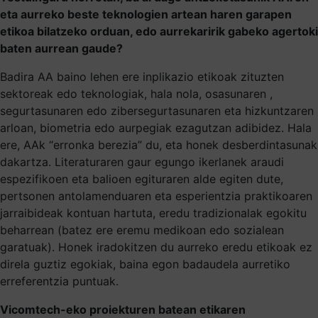
eta aurreko beste teknologien artean haren garapen
etikoa bilatzeko orduan, edo aurrekaririk gabeko agertoki
baten aurrean gaude?
Badira AA baino lehen ere inplikazio etikoak zituzten
sektoreak edo teknologiak, hala nola, osasunaren ,
segurtasunaren edo zibersegurtasunaren eta hizkuntzaren
arloan, biometria edo aurpegiak ezagutzan adibidez. Hala
ere, AAk “erronka berezia” du, eta honek desberdintasunak
dakartza. Literaturaren gaur egungo ikerlanek araudi
espezifikoen eta balioen egituraren alde egiten dute,
pertsonen antolamenduaren eta esperientzia praktikoaren
jarraibideak kontuan hartuta, eredu tradizionalak egokitu
beharrean (batez ere eremu medikoan edo sozialean
garatuak). Honek iradokitzen du aurreko eredu etikoak ez
direla guztiz egokiak, baina egon badaudela aurretiko
erreferentzia puntuak.
Vicomtech-eko proiekturen batean etikaren