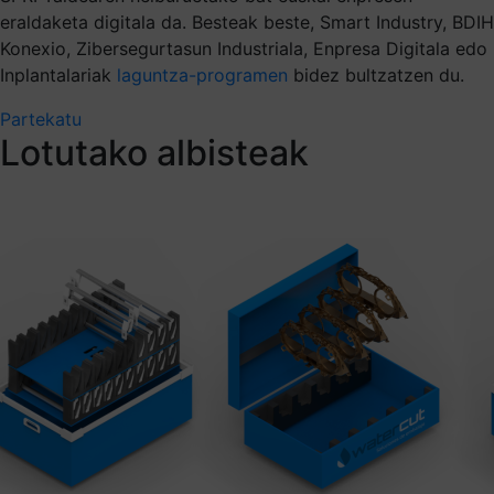
eraldaketa digitala da. Besteak beste, Smart Industry, BDIH
Konexio, Zibersegurtasun Industriala, Enpresa Digitala edo
Inplantalariak
laguntza-programen
bidez bultzatzen du.
Partekatu
Lotutako albisteak