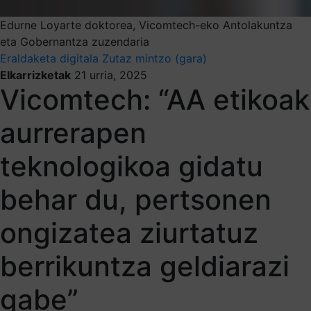
Edurne Loyarte doktorea, Vicomtech-eko Antolakuntza
eta Gobernantza zuzendaria
Eraldaketa digitala
Zutaz mintzo (gara)
Elkarrizketak
21 urria, 2025
Vicomtech: “AA etikoak
aurrerapen
teknologikoa gidatu
behar du, pertsonen
ongizatea ziurtatuz
berrikuntza geldiarazi
gabe”