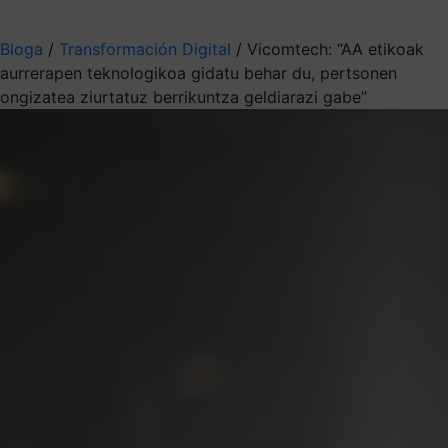
Aukeratu jaso nahi duzun informazioa
Bloga
/
Transformación Digital
/
Vicomtech: “AA etikoak
aurrerapen teknologikoa gidatu behar du, pertsonen
ongizatea ziurtatuz berrikuntza geldiarazi gabe”