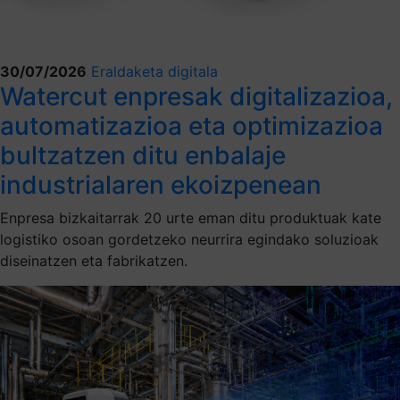
30/07/2026
Eraldaketa digitala
Watercut enpresak digitalizazioa,
automatizazioa eta optimizazioa
bultzatzen ditu enbalaje
industrialaren ekoizpenean
Enpresa bizkaitarrak 20 urte eman ditu produktuak kate
logistiko osoan gordetzeko neurrira egindako soluzioak
diseinatzen eta fabrikatzen.