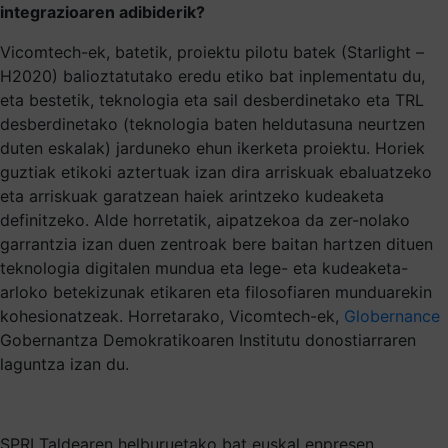
integrazioaren adibiderik?
Vicomtech-ek, batetik, proiektu pilotu batek (Starlight –
H2020) balioztatutako eredu etiko bat inplementatu du,
eta bestetik, teknologia eta sail desberdinetako eta TRL
desberdinetako (teknologia baten heldutasuna neurtzen
duten eskalak) jarduneko ehun ikerketa proiektu. Horiek
guztiak etikoki aztertuak izan dira arriskuak ebaluatzeko
eta arriskuak garatzean haiek arintzeko kudeaketa
definitzeko. Alde horretatik, aipatzekoa da zer-nolako
garrantzia izan duen zentroak bere baitan hartzen dituen
teknologia digitalen mundua eta lege- eta kudeaketa-
arloko betekizunak etikaren eta filosofiaren munduarekin
kohesionatzeak. Horretarako, Vicomtech-ek,
Globernance
Gobernantza Demokratikoaren Institutu donostiarraren
laguntza izan du
.
SPRI Taldearen helburuetako bat euskal enpresen