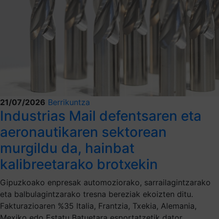
21/07/2026
Berrikuntza
Industrias Mail defentsaren eta
aeronautikaren sektorean
murgildu da, hainbat
kalibreetarako brotxekin
Gipuzkoako enpresak automoziorako, sarrailagintzarako
eta balbulagintzarako tresna bereziak ekoizten ditu.
Fakturazioaren %35 Italia, Frantzia, Txekia, Alemania,
Mexiko edo Estatu Batuetara esportatzetik dator.