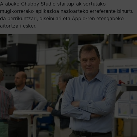
Arabako Chubby Studio startup-ak sortutako
mugikorrerako aplikazioa nazioarteko erreferente bihurtu
da berrikuntzari, diseinuari eta Apple-ren etengabeko
aitortzari esker.