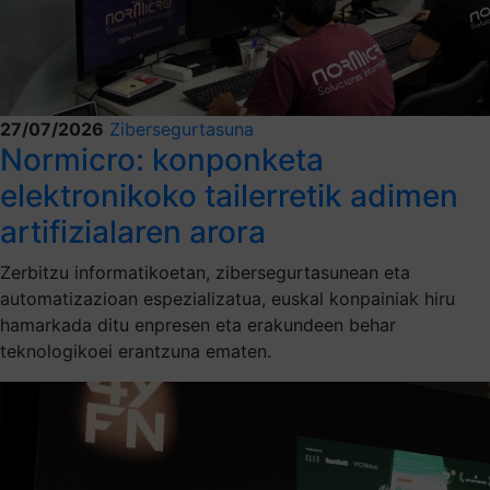
27/07/2026
Zibersegurtasuna
Normicro: konponketa
elektronikoko tailerretik adimen
artifizialaren arora
Zerbitzu informatikoetan, zibersegurtasunean eta
automatizazioan espezializatua, euskal konpainiak hiru
hamarkada ditu enpresen eta erakundeen behar
teknologikoei erantzuna ematen.