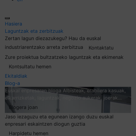
Hasiera
Laguntzak eta zerbitzuak
Zertan lagun diezazukegu?
Hau da euskal
industriarentzako arreta zerbitzua
Kontaktatu
Zure proiektua bultzatzeko laguntzak eta ekimenak
Kontsultatu hemen
Ekitaldiak
Blog-a
Euskal enpresaren bloga
Albisteak, erabilera kasuak,
elkarrizketak, laguntzak, negozio aukerak, joerak…
Blogera joan
Jaso iezaguzu eta egunean izango duzu euskal
enpresari eskaintzen diogun guztia
Harpidetu hemen