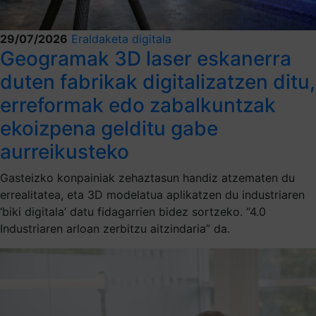
29/07/2026
Eraldaketa digitala
Geogramak 3D laser eskanerra
duten fabrikak digitalizatzen ditu,
erreformak edo zabalkuntzak
ekoizpena gelditu gabe
aurreikusteko
Gasteizko konpainiak zehaztasun handiz atzematen du
errealitatea, eta 3D modelatua aplikatzen du industriaren
‘biki digitala’ datu fidagarrien bidez sortzeko. “4.0
Industriaren arloan zerbitzu aitzindaria” da.