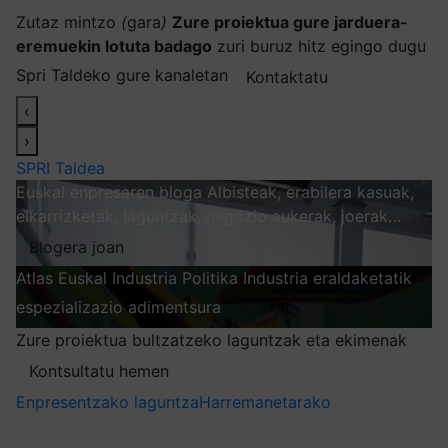
Zutaz mintzo
(
gara
)
Zure proiektua gure jarduera-
eremuekin lotuta badago
zuri buruz hitz egingo dugu
Spri Taldeko gure kanaletan
Kontaktatu
‹
›
SPRI Taldea
Euskal enpresaren bloga
Albisteak, erabilera kasuak,
elkarrizketak, laguntzak, negozio aukerak, joerak…
Blogera joan
Atlas
Euskal Industria Politika
Industria eraldaketatik
espezializazio adimentsura
Arakatu
Zure proiektua bultzatzeko laguntzak eta ekimenak
Kontsultatu hemen
Enpresentzako laguntza
Harremanetarako
Nire harpidetzak