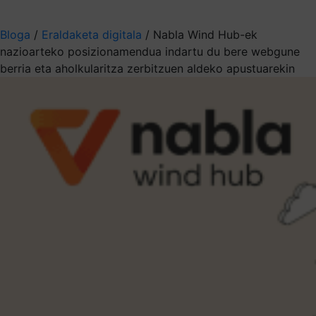
Aukeratu jaso nahi duzun informazioa
Bloga
/
Eraldaketa digitala
/
Nabla Wind Hub-ek
nazioarteko posizionamendua indartu du bere webgune
berria eta aholkularitza zerbitzuen aldeko apustuarekin