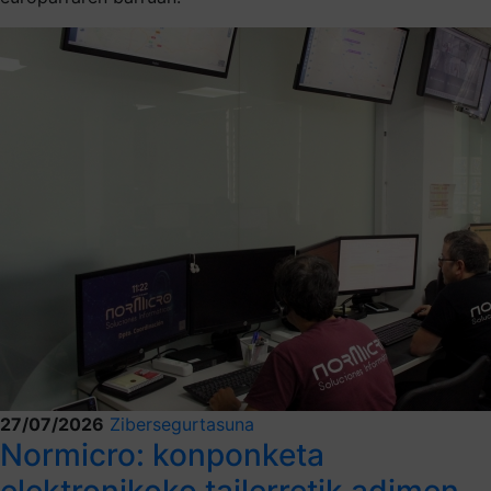
27/07/2026
Zibersegurtasuna
Normicro: konponketa
elektronikoko tailerretik adimen