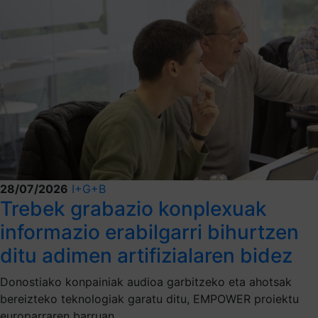
28/07/2026
I+G+B
Trebek grabazio konplexuak
informazio erabilgarri bihurtzen
ditu adimen artifizialaren bidez
Donostiako konpainiak audioa garbitzeko eta ahotsak
bereizteko teknologiak garatu ditu, EMPOWER proiektu
europarraren barruan.