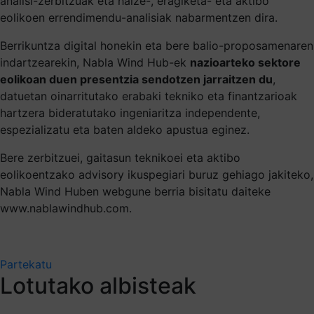
analisi-zerbitzuak eta haize-, eragiketa- eta aktibo
eolikoen errendimendu-analisiak nabarmentzen dira.
Berrikuntza digital honekin eta bere balio-proposamenaren
indartzearekin, Nabla Wind Hub-ek
nazioarteko sektore
eolikoan duen presentzia sendotzen jarraitzen du
,
datuetan oinarritutako erabaki tekniko eta finantzarioak
hartzera bideratutako ingeniaritza independente,
espezializatu eta baten aldeko apustua eginez.
Bere zerbitzuei, gaitasun teknikoei eta aktibo
eolikoentzako advisory ikuspegiari buruz gehiago jakiteko,
Nabla Wind Huben webgune berria bisitatu daiteke
www.nablawindhub.com.
Partekatu
Lotutako albisteak