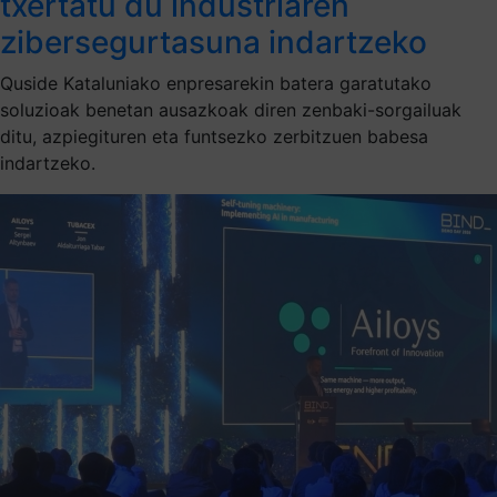
txertatu du industriaren
zibersegurtasuna indartzeko
Quside Kataluniako enpresarekin batera garatutako
soluzioak benetan ausazkoak diren zenbaki-sorgailuak
ditu, azpiegituren eta funtsezko zerbitzuen babesa
indartzeko.