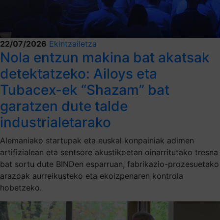
22/07/2026
Ekintzailetza
Nola entzun makina bat akatsak
detektatzeko: Ailoys eta
Tubacex-ek “Shazam” bat
garatzen dute talde
industrialetarako
Alemaniako startupak eta euskal konpainiak adimen
artifizialean eta sentsore akustikoetan oinarritutako tresna
bat sortu dute BINDen esparruan, fabrikazio-prozesuetako
arazoak aurreikusteko eta ekoizpenaren kontrola
hobetzeko.