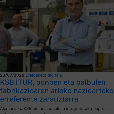
23/07/2026
Eraldaketa digitala
KSB ITUR, ponpen eta balbulen
fabrikazioaren arloko nazioarteko
erreferente zarauztarra
Alemaniako KSB multinazionalean integratutako enpresa