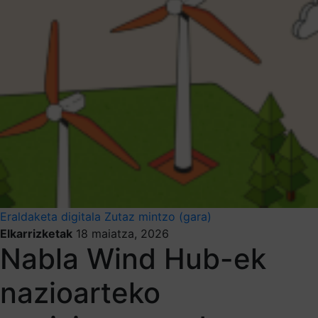
Eraldaketa digitala
Zutaz mintzo (gara)
Elkarrizketak
18 maiatza, 2026
Nabla Wind Hub-ek
nazioarteko