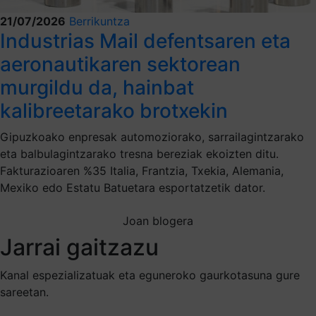
21/07/2026
Berrikuntza
Industrias Mail defentsaren eta
aeronautikaren sektorean
murgildu da, hainbat
kalibreetarako brotxekin
Gipuzkoako enpresak automoziorako, sarrailagintzarako
eta balbulagintzarako tresna bereziak ekoizten ditu.
Fakturazioaren %35 Italia, Frantzia, Txekia, Alemania,
Mexiko edo Estatu Batuetara esportatzetik dator.
Joan blogera
Jarrai gaitzazu
Kanal espezializatuak eta eguneroko gaurkotasuna gure
sareetan.