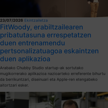
23/07/2026
Ekintzailetza
FitWoody, erabiltzailearen
pribatutasuna errespetatzen
duen entrenamendu
pertsonalizatuagoa eskaintzen
duen aplikazioa
Arabako Chubby Studio startup-ak sortutako
mugikorrerako aplikazioa nazioarteko erreferente bihurtu
da berrikuntzari, diseinuari eta Apple-ren etengabeko
aitortzari esker.