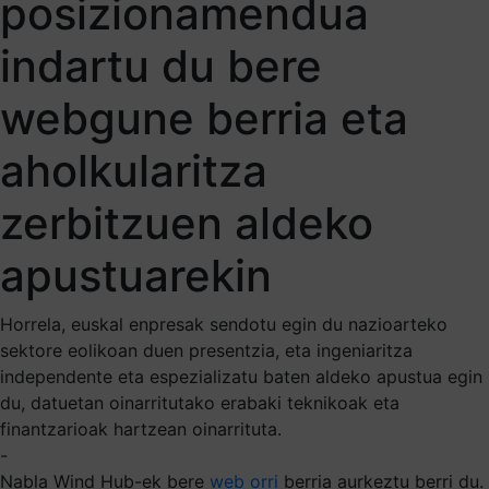
posizionamendua
indartu du bere
webgune berria eta
aholkularitza
zerbitzuen aldeko
apustuarekin
Horrela, euskal enpresak sendotu egin du nazioarteko
sektore eolikoan duen presentzia, eta ingeniaritza
independente eta espezializatu baten aldeko apustua egin
du, datuetan oinarritutako erabaki teknikoak eta
finantzarioak hartzean oinarrituta.
-
Nabla Wind Hub-ek bere
web orri
berria aurkeztu berri du.