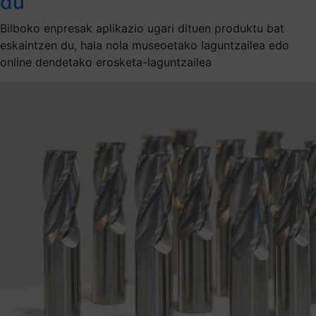
du
Bilboko enpresak aplikazio ugari dituen produktu bat
eskaintzen du, hala nola museoetako laguntzailea edo
online dendetako erosketa-laguntzailea