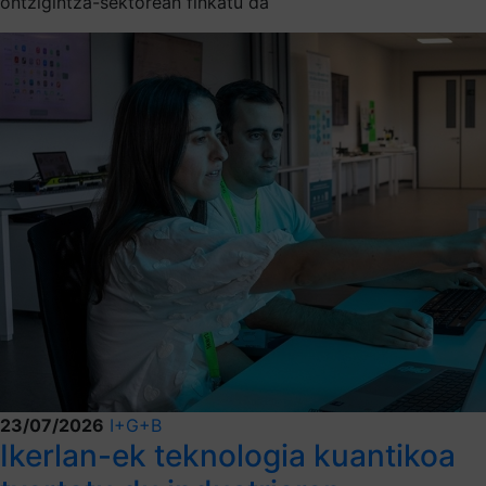
ontzigintza-sektorean finkatu da
23/07/2026
I+G+B
Ikerlan-ek teknologia kuantikoa