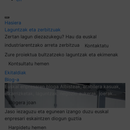
Hasiera
Laguntzak eta zerbitzuak
Zertan lagun diezazukegu?
Hau da euskal
industriarentzako arreta zerbitzua
Kontaktatu
Zure proiektua bultzatzeko laguntzak eta ekimenak
Kontsultatu hemen
Ekitaldiak
Blog-a
Euskal enpresaren bloga
Albisteak, erabilera kasuak,
elkarrizketak, laguntzak, negozio aukerak, joerak…
Blogera joan
Jaso iezaguzu eta egunean izango duzu euskal
enpresari eskaintzen diogun guztia
Harpidetu hemen