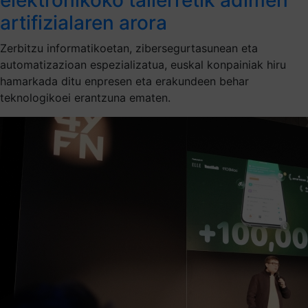
artifizialaren arora
Zerbitzu informatikoetan, zibersegurtasunean eta
automatizazioan espezializatua, euskal konpainiak hiru
hamarkada ditu enpresen eta erakundeen behar
teknologikoei erantzuna ematen.