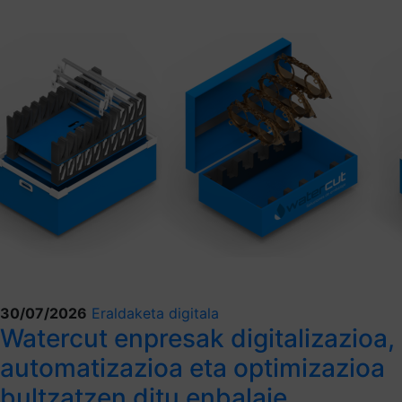
30/07/2026
Eraldaketa digitala
Watercut enpresak digitalizazioa,
automatizazioa eta optimizazioa
bultzatzen ditu enbalaje