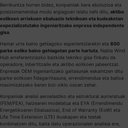
Berrikuntza horren bidez, konpainiak bere eboluzioa eta
posizionamendua modu argiagoan islatu nahi ditu,
aktibo
eolikoen arriskuen ebaluazio teknikoan eta kudeaketan
espezializatutako ingeniaritzako enpresa independente
gisa
.
Hamar urte baino gehiagoko esperientziarekin eta
800
parke eoliko baino gehiagotan parte hartuta
, Nabla Wind
Hub erreferentziazko bazkide tekniko gisa finkatu da
operadore, inbertitzaile eta aktibo eolikoen jabeentzat.
Enpresak OEM ingeniaritzako gaitasunak eskaintzen ditu
parke eolikoen fidagarritasuna, errendimendua eta balioa
maximizatzeko beren bizi-ziklo osoan zehar.
Konpainiak analisi aeroelastiko eta estruktural aurreratuak
(FEM/FEA), haizearen modelatua eta EYA (Errendimendu
Energetikoaren Ebaluazioa), End of Warranty (EoW) eta
Life Time Extension (LTE) ikuskapen eta testak
konbinatzen ditu, baita datu operazionalen analisia ere,