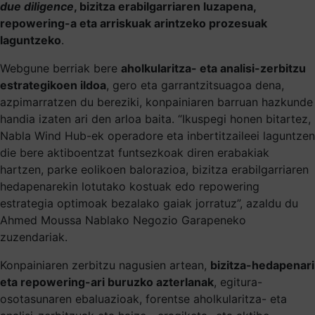
due diligence
, bizitza erabilgarriaren luzapena,
repowering-a eta arriskuak arintzeko prozesuak
laguntzeko
.
Webgune berriak bere
aholkularitza- eta analisi-zerbitzu
estrategikoen ildoa
, gero eta garrantzitsuagoa dena,
azpimarratzen du bereziki, konpainiaren barruan hazkunde
handia izaten ari den arloa baita. “Ikuspegi honen bitartez,
Nabla Wind Hub-ek operadore eta inbertitzaileei laguntzen
die bere aktiboentzat funtsezkoak diren erabakiak
hartzen, parke eolikoen balorazioa, bizitza erabilgarriaren
hedapenarekin lotutako kostuak edo repowering
estrategia optimoak bezalako gaiak jorratuz”, azaldu du
Ahmed Moussa Nablako Negozio Garapeneko
zuzendariak.
Konpainiaren zerbitzu nagusien artean,
bizitza-hedapenari
eta repowering-ari buruzko azterlanak
, egitura-
osotasunaren ebaluazioak, forentse aholkularitza- eta