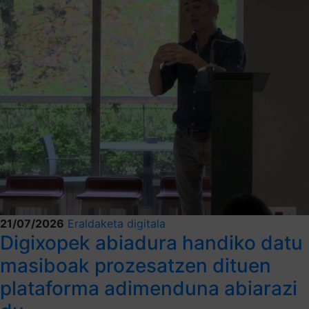
21/07/2026
Eraldaketa digitala
Digixopek abiadura handiko datu
masiboak prozesatzen dituen
plataforma adimenduna abiarazi