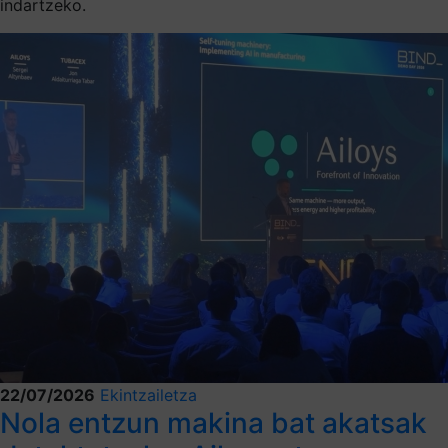
indartzeko.
22/07/2026
Ekintzailetza
Nola entzun makina bat akatsak