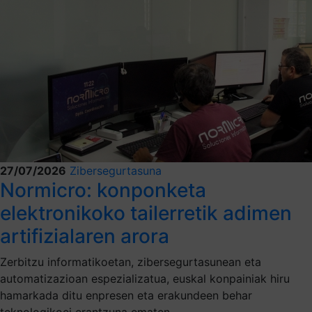
27/07/2026
Zibersegurtasuna
Normicro: konponketa
elektronikoko tailerretik adimen
artifizialaren arora
Zerbitzu informatikoetan, zibersegurtasunean eta
automatizazioan espezializatua, euskal konpainiak hiru
hamarkada ditu enpresen eta erakundeen behar
teknologikoei erantzuna ematen.