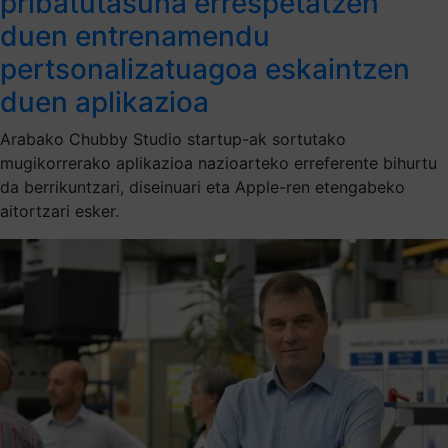
pribatutasuna errespetatzen
duen entrenamendu
pertsonalizatuagoa eskaintzen
duen aplikazioa
Arabako Chubby Studio startup-ak sortutako
mugikorrerako aplikazioa nazioarteko erreferente bihurtu
da berrikuntzari, diseinuari eta Apple-ren etengabeko
aitortzari esker.