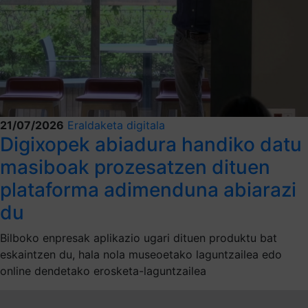
21/07/2026
Eraldaketa digitala
Digixopek abiadura handiko datu
masiboak prozesatzen dituen
plataforma adimenduna abiarazi
du
Bilboko enpresak aplikazio ugari dituen produktu bat
eskaintzen du, hala nola museoetako laguntzailea edo
online dendetako erosketa-laguntzailea