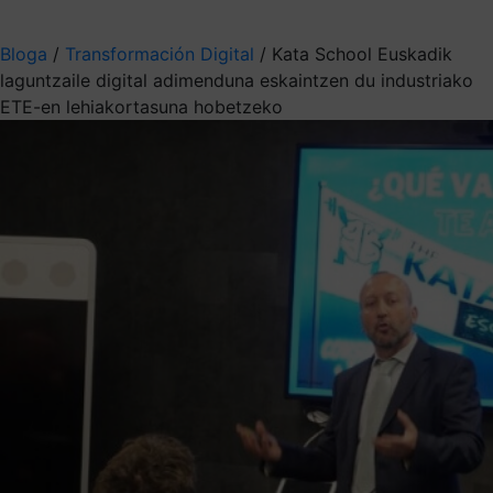
Aukeratu jaso nahi duzun informazioa
Bloga
/
Transformación Digital
/
Kata School Euskadik
laguntzaile digital adimenduna eskaintzen du industriako
ETE-en lehiakortasuna hobetzeko