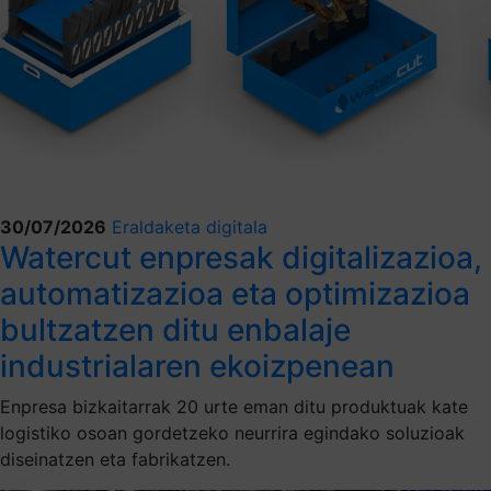
30/07/2026
Eraldaketa digitala
Watercut enpresak digitalizazioa,
automatizazioa eta optimizazioa
bultzatzen ditu enbalaje
industrialaren ekoizpenean
Enpresa bizkaitarrak 20 urte eman ditu produktuak kate
logistiko osoan gordetzeko neurrira egindako soluzioak
diseinatzen eta fabrikatzen.