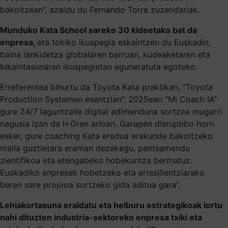
bakoitzean”, azaldu du Fernando Torre zuzendariak.
Munduko Kata School sareko 30 kideetako bat da
enpresa,
eta tokiko ikuspegia eskaintzen du Euskadin,
baina lankidetza globalaren barruan, kudeaketaren eta
bikaintasunaren ikuspegietan eguneratuta egoteko.
Erreferentea bihurtu da Toyota Kata praktikan, “Toyota
Production Systemen esentzian”. 2025ean “Mi Coach IA”
gure 24/7 laguntzaile digital adimenduna sortzea mugarri
nagusia izan da I+Gren arloan. Garapen disruptibo horri
esker, gure coaching Kata eredua erakunde bakoitzeko
maila guztietara eraman dezakegu, pentsamendu
zientifikoa eta etengabeko hobekuntza bermatuz.
Euskadiko enpresek hobetzeko eta erresilientziarako
beren sare propioa sortzeko gida aditua gara”.
Lehiakortasuna eraldatu eta helburu estrategikoak lortu
nahi dituzten industria-sektoreko enpresa txiki eta