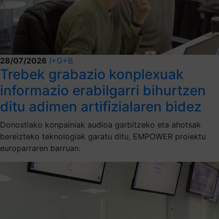
28/07/2026
I+G+B
Trebek grabazio konplexuak
informazio erabilgarri bihurtzen
ditu adimen artifizialaren bidez
Donostiako konpainiak audioa garbitzeko eta ahotsak
bereizteko teknologiak garatu ditu, EMPOWER proiektu
europarraren barruan.