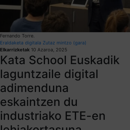
Fernando Torre.
Eraldaketa digitala
Zutaz mintzo (gara)
Elkarrizketak
10 Azaroa, 2025
Kata School Euskadik
laguntzaile digital
adimenduna
eskaintzen du
industriako ETE-en
lehiakortasuna