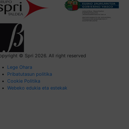
opyright © Spri 2026. All right reserved
Lege Ohara
Pribatutasun politika
Cookie Politika
Webeko edukia eta estekak