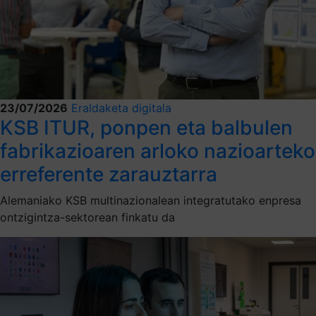
23/07/2026
Eraldaketa digitala
KSB ITUR, ponpen eta balbulen
fabrikazioaren arloko nazioarteko
erreferente zarauztarra
Alemaniako KSB multinazionalean integratutako enpresa
ontzigintza-sektorean finkatu da