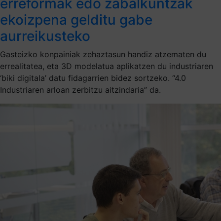
erreformak edo zabalkuntzak
ekoizpena gelditu gabe
aurreikusteko
Gasteizko konpainiak zehaztasun handiz atzematen du
errealitatea, eta 3D modelatua aplikatzen du industriaren
‘biki digitala’ datu fidagarrien bidez sortzeko. “4.0
Industriaren arloan zerbitzu aitzindaria” da.