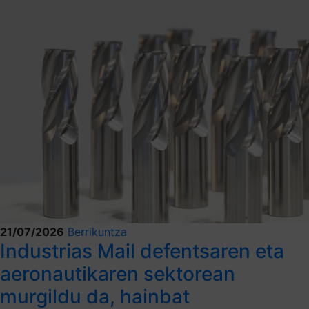
21/07/2026
Berrikuntza
Industrias Mail defentsaren eta
aeronautikaren sektorean
murgildu da, hainbat