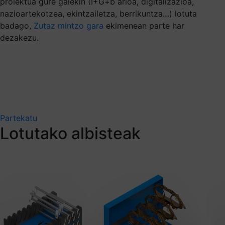
proiektua gure gaiekin (I+G+b arloa, digitalizazioa,
nazioartekotzea, ekintzailetza, berrikuntza…) lotuta
badago,
Zutaz mintzo gara
ekimenean parte har
dezakezu.
Partekatu
Lotutako albisteak