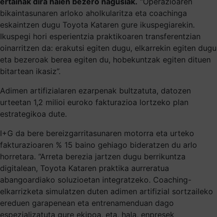
ertainak dira haien bezero nagusiak.
“Operazioaren
bikaintasunaren arloko aholkularitza eta coachinga
eskaintzen dugu Toyota Kataren gure ikuspegiarekin.
Ikuspegi hori esperientzia praktikoaren transferentzian
oinarritzen da: erakutsi egiten dugu, elkarrekin egiten dugu
eta bezeroak berea egiten du, hobekuntzak egiten dituen
bitartean ikasiz”.
Adimen artifizialaren ezarpenak bultzatuta, datozen
urteetan 1,2 milioi euroko fakturazioa lortzeko plan
estrategikoa dute.
I+G da bere bereizgarritasunaren motorra eta urteko
fakturazioaren % 15 baino gehiago bideratzen du arlo
horretara. “Arreta berezia jartzen dugu berrikuntza
digitalean, Toyota Kataren praktika aurreratua
abangoardiako soluzioetan integratzeko. Coaching-
elkarrizketa simulatzen duten adimen artifizial sortzaileko
ereduen garapenean eta entrenamenduan dago
espezializatuta gure ekipoa, eta, hala, enpresek