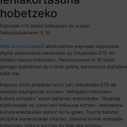
hobetzeko
Enpresak I+G arlora bideratzen du urtean
fakturatutakoaren % 15.
-
Kata School Euskadi
aholkularitza-enpresak laguntzaile
digital adimenduna eskaintzen du industriako ETE-en
lehiakortasuna hobetzeko. Fakturazioaren % 15 baino
gehiago bideratzen du I+Gren arlora, berrikuntza digitalera
batik bat.
Enpresa 2020 amaieran sortu zen, industriako ETE-ek
emaitza jasangarriak lortzeko “etengabe hobetzeko
kultura sortzeko” zuten beharrari erantzuteko. “Ikuspegi
tradizionalek ez zuten hori finkatzea lortzen”. Antolaketa-
kultura eraldatzeko asmoz sortu ginen, Toyota Kataren
diziplina aurreratuaren bitartez. Sistema horrek etengabe
hobetzeko ohitura sortzen du lider eta prozesu