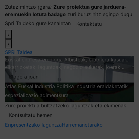
Zutaz mintzo
(
gara
)
Zure proiektua gure jarduera-
eremuekin lotuta badago
zuri buruz hitz egingo dugu
Spri Taldeko gure kanaletan
Kontaktatu
‹
›
SPRI Taldea
Euskal enpresaren bloga
Albisteak, erabilera kasuak,
elkarrizketak, laguntzak, negozio aukerak, joerak…
Blogera joan
Atlas
Euskal Industria Politika
Industria eraldaketatik
espezializazio adimentsura
Arakatu
Zure proiektua bultzatzeko laguntzak eta ekimenak
Kontsultatu hemen
Enpresentzako laguntza
Harremanetarako
Nire harpidetzak