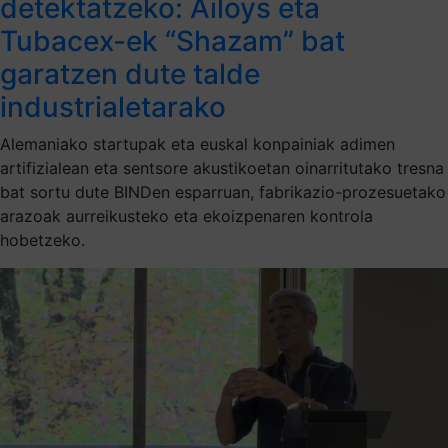
detektatzeko: Ailoys eta
Tubacex-ek “Shazam” bat
garatzen dute talde
industrialetarako
Alemaniako startupak eta euskal konpainiak adimen
artifizialean eta sentsore akustikoetan oinarritutako tresna
bat sortu dute BINDen esparruan, fabrikazio-prozesuetako
arazoak aurreikusteko eta ekoizpenaren kontrola
hobetzeko.