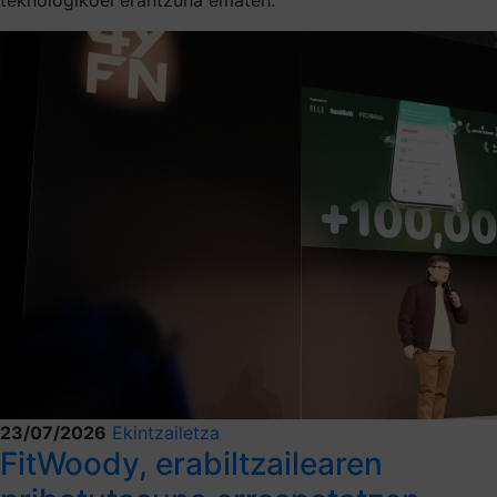
23/07/2026
Ekintzailetza
FitWoody, erabiltzailearen