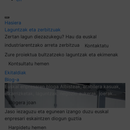
Hasiera
Laguntzak eta zerbitzuak
Zertan lagun diezazukegu?
Hau da euskal
industriarentzako arreta zerbitzua
Kontaktatu
Zure proiektua bultzatzeko laguntzak eta ekimenak
Kontsultatu hemen
Ekitaldiak
Blog-a
Euskal enpresaren bloga
Albisteak, erabilera kasuak,
elkarrizketak, laguntzak, negozio aukerak, joerak…
Blogera joan
Jaso iezaguzu eta egunean izango duzu euskal
enpresari eskaintzen diogun guztia
Harpidetu hemen