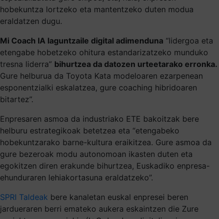
hobekuntza lortzeko eta mantentzeko duten modua
eraldatzen dugu.
Mi Coach IA laguntzaile digital adimenduna
“lidergoa eta
etengabe hobetzeko ohitura estandarizatzeko munduko
tresna liderra”
bihurtzea da datozen urteetarako erronka.
Gure helburua da Toyota Kata modeloaren ezarpenean
esponentzialki eskalatzea, gure coaching hibridoaren
bitartez”.
Enpresaren asmoa da industriako ETE bakoitzak bere
helburu estrategikoak betetzea eta “etengabeko
hobekuntzarako barne-kultura eraikitzea. Gure asmoa da
gure bezeroak modu autonomoan ikasten duten eta
egokitzen diren erakunde bihurtzea, Euskadiko enpresa-
ehunduraren lehiakortasuna eraldatzeko”.
SPRI Taldeak
bere kanaletan euskal enpresei beren
jardueraren berri emateko aukera eskaintzen die Zure