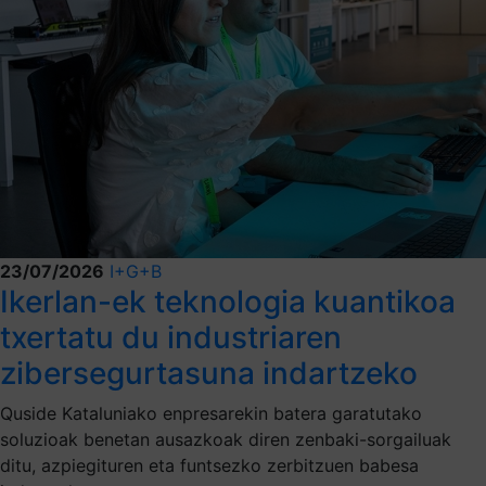
23/07/2026
I+G+B
Ikerlan-ek teknologia kuantikoa
txertatu du industriaren
zibersegurtasuna indartzeko
Quside Kataluniako enpresarekin batera garatutako
soluzioak benetan ausazkoak diren zenbaki-sorgailuak
ditu, azpiegituren eta funtsezko zerbitzuen babesa