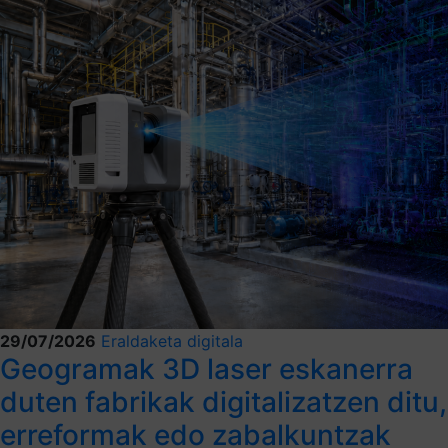
29/07/2026
Eraldaketa digitala
Geogramak 3D laser eskanerra
duten fabrikak digitalizatzen ditu,
erreformak edo zabalkuntzak