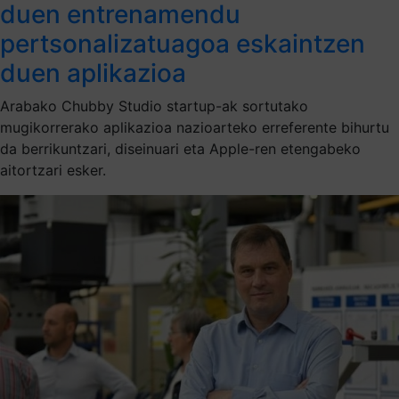
duen entrenamendu
pertsonalizatuagoa eskaintzen
duen aplikazioa
Arabako Chubby Studio startup-ak sortutako
mugikorrerako aplikazioa nazioarteko erreferente bihurtu
da berrikuntzari, diseinuari eta Apple-ren etengabeko
aitortzari esker.