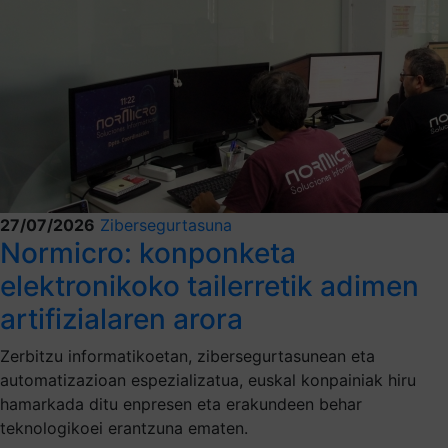
27/07/2026
Zibersegurtasuna
Normicro: konponketa
elektronikoko tailerretik adimen
artifizialaren arora
Zerbitzu informatikoetan, zibersegurtasunean eta
automatizazioan espezializatua, euskal konpainiak hiru
hamarkada ditu enpresen eta erakundeen behar
teknologikoei erantzuna ematen.