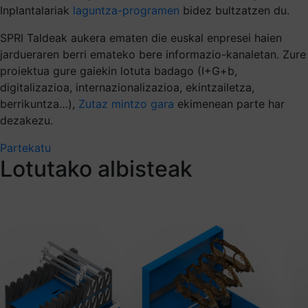
Inplantalariak
laguntza-programen
bidez bultzatzen du.
SPRI Taldeak aukera ematen die euskal enpresei haien
jardueraren berri emateko bere informazio-kanaletan. Zure
proiektua gure gaiekin lotuta badago (I+G+b,
digitalizazioa, internazionalizazioa, ekintzailetza,
berrikuntza…),
Zutaz mintzo gara
ekimenean parte har
dezakezu.
Partekatu
Lotutako albisteak