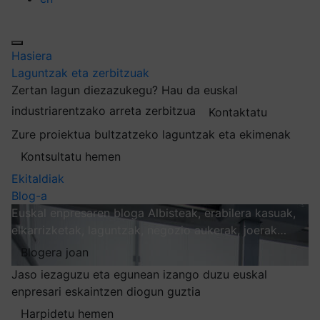
Hasiera
Laguntzak eta zerbitzuak
Zertan lagun diezazukegu?
Hau da euskal
industriarentzako arreta zerbitzua
Kontaktatu
Zure proiektua bultzatzeko laguntzak eta ekimenak
Kontsultatu hemen
Ekitaldiak
Blog-a
Euskal enpresaren bloga
Albisteak, erabilera kasuak,
elkarrizketak, laguntzak, negozio aukerak, joerak…
Blogera joan
Jaso iezaguzu eta egunean izango duzu euskal
enpresari eskaintzen diogun guztia
Harpidetu hemen