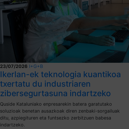
23/07/2026
I+G+B
Ikerlan-ek teknologia kuantikoa
txertatu du industriaren
zibersegurtasuna indartzeko
Quside Kataluniako enpresarekin batera garatutako
soluzioak benetan ausazkoak diren zenbaki-sorgailuak
ditu, azpiegituren eta funtsezko zerbitzuen babesa
indartzeko.