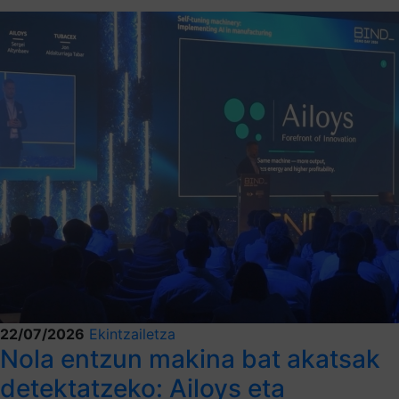
22/07/2026
Ekintzailetza
Nola entzun makina bat akatsak
detektatzeko: Ailoys eta