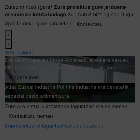
Zutaz mintzo
(
gara
)
Zure proiektua gure jarduera-
eremuekin lotuta badago
zuri buruz hitz egingo dugu
Spri Taldeko gure kanaletan
Kontaktatu
‹
›
SPRI Taldea
Euskal enpresaren bloga
Albisteak, erabilera kasuak,
elkarrizketak, laguntzak, negozio aukerak, joerak…
Blogera joan
Atlas
Euskal Industria Politika
Industria eraldaketatik
espezializazio adimentsura
Arakatu
Zure proiektua bultzatzeko laguntzak eta ekimenak
Kontsultatu hemen
Enpresentzako laguntza
Harremanetarako
Nire harpidetzak