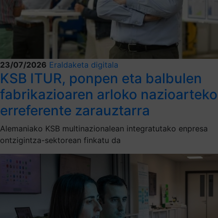
23/07/2026
Eraldaketa digitala
KSB ITUR, ponpen eta balbulen
fabrikazioaren arloko nazioarteko
erreferente zarauztarra
Alemaniako KSB multinazionalean integratutako enpresa
ontzigintza-sektorean finkatu da