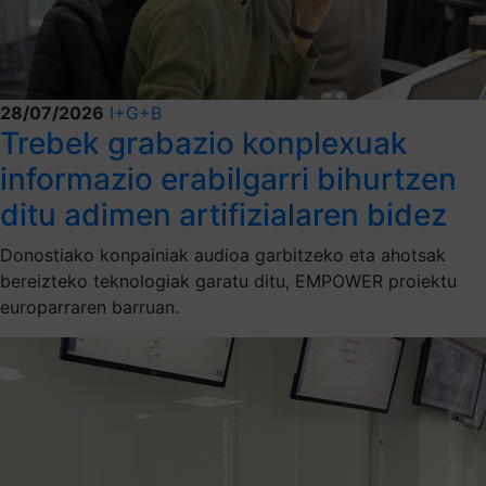
28/07/2026
I+G+B
Trebek grabazio konplexuak
informazio erabilgarri bihurtzen
ditu adimen artifizialaren bidez
Donostiako konpainiak audioa garbitzeko eta ahotsak
bereizteko teknologiak garatu ditu, EMPOWER proiektu
europarraren barruan.