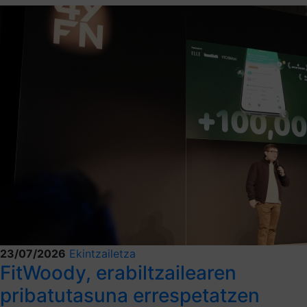
23/07/2026
Ekintzailetza
FitWoody, erabiltzailearen
pribatutasuna errespetatzen