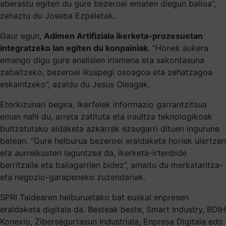
aberastu egiten du gure bezeroei ematen diegun balioa”,
zehaztu du Joseba Ezpeletak.
Gaur egun,
Adimen Artifiziala ikerketa-prozesuetan
integratzeko lan egiten du konpainiak
. “Honek aukera
emango digu gure analisien irismena eta sakontasuna
zabaltzeko, bezeroei ikuspegi osoagoa eta zehatzagoa
eskaintzeko”, azaldu du Jesus Oleagak.
Etorkizunari begira, Ikerfelek informazio garrantzitsua
eman nahi du, arreta zatituta eta iraultza teknologikoak
bultzatutako aldaketa azkarrak ezaugarri dituen ingurune
batean. “Gure helburua bezeroei eraldaketa horiek ulertzen
eta aurreikusten laguntzea da, ikerketa-irtenbide
berritzaile eta baliagarrien bidez”, amaitu du merkataritza-
eta negozio-garapeneko zuzendariak.
SPRI Taldearen helburuetako bat euskal enpresen
eraldaketa digitala da. Besteak beste, Smart Industry, BDIH
Konexio, Zibersegurtasun Industriala, Enpresa Digitala edo