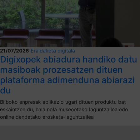
21/07/2026
Eraldaketa digitala
Digixopek abiadura handiko datu
masiboak prozesatzen dituen
plataforma adimenduna abiarazi
du
Bilboko enpresak aplikazio ugari dituen produktu bat
eskaintzen du, hala nola museoetako laguntzailea edo
online dendetako erosketa-laguntzailea