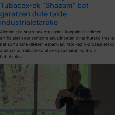
Tubacex-ek “Shazam” bat
garatzen dute talde
industrialetarako
Alemaniako startupak eta euskal konpainiak adimen
artifizialean eta sentsore akustikoetan oinarritutako tresna
bat sortu dute BINDen esparruan, fabrikazio-prozesuetako
arazoak aurreikusteko eta ekoizpenaren kontrola
hobetzeko.