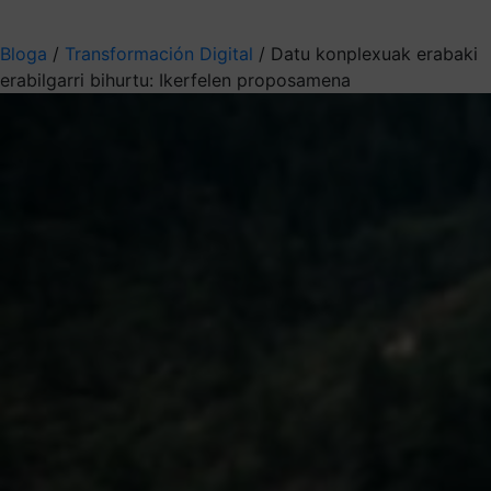
Aukeratu jaso nahi duzun informazioa
Bloga
/
Transformación Digital
/
Datu konplexuak erabaki
erabilgarri bihurtu: Ikerfelen proposamena