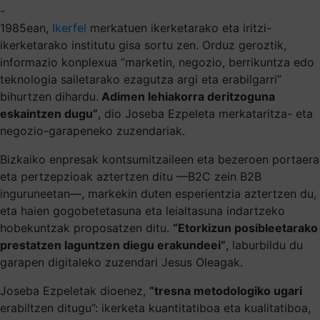
-
1985ean,
Ikerfel
merkatuen ikerketarako eta iritzi-
ikerketarako institutu gisa sortu zen. Orduz geroztik,
informazio konplexua “marketin, negozio, berrikuntza edo
teknologia sailetarako ezagutza argi eta erabilgarri”
bihurtzen dihardu.
Adimen lehiakorra deritzoguna
eskaintzen dugu”
, dio Joseba Ezpeleta merkataritza- eta
negozio-garapeneko zuzendariak.
Bizkaiko enpresak kontsumitzaileen eta bezeroen portaera
eta pertzepzioak aztertzen ditu —B2C zein B2B
inguruneetan—, markekin duten esperientzia aztertzen du,
eta haien gogobetetasuna eta leialtasuna indartzeko
hobekuntzak proposatzen ditu.
“Etorkizun posibleetarako
prestatzen laguntzen diegu erakundeei”
, laburbildu du
garapen digitaleko zuzendari Jesus Oleagak.
Joseba Ezpeletak dioenez,
“tresna metodologiko ugari
erabiltzen ditugu”: ikerketa kuantitatiboa eta kualitatiboa,