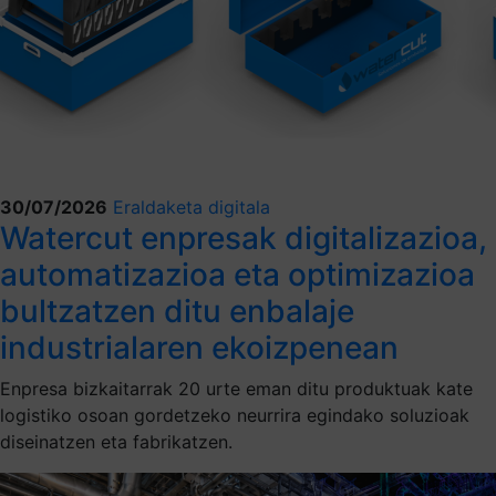
30/07/2026
Eraldaketa digitala
Watercut enpresak digitalizazioa,
automatizazioa eta optimizazioa
bultzatzen ditu enbalaje
industrialaren ekoizpenean
Enpresa bizkaitarrak 20 urte eman ditu produktuak kate
logistiko osoan gordetzeko neurrira egindako soluzioak
diseinatzen eta fabrikatzen.