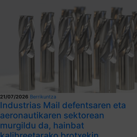
21/07/2026
Berrikuntza
Industrias Mail defentsaren eta
aeronautikaren sektorean
murgildu da, hainbat
kalibreetarako brotxekin