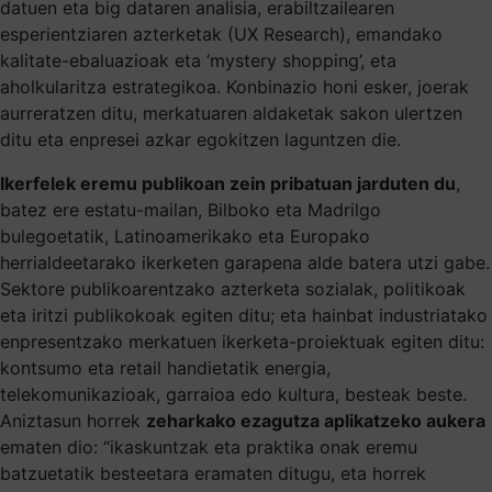
datuen eta big dataren analisia, erabiltzailearen
esperientziaren azterketak (UX Research), emandako
kalitate-ebaluazioak eta ‘mystery shopping’, eta
aholkularitza estrategikoa. Konbinazio honi esker, joerak
aurreratzen ditu, merkatuaren aldaketak sakon ulertzen
ditu eta enpresei azkar egokitzen laguntzen die.
Ikerfelek eremu publikoan zein pribatuan jarduten du
,
batez ere estatu-mailan, Bilboko eta Madrilgo
bulegoetatik, Latinoamerikako eta Europako
herrialdeetarako ikerketen garapena alde batera utzi gabe.
Sektore publikoarentzako azterketa sozialak, politikoak
eta iritzi publikokoak egiten ditu; eta hainbat industriatako
enpresentzako merkatuen ikerketa-proiektuak egiten ditu:
kontsumo eta retail handietatik energia,
telekomunikazioak, garraioa edo kultura, besteak beste.
Aniztasun horrek
zeharkako ezagutza aplikatzeko aukera
ematen dio: “ikaskuntzak eta praktika onak eremu
batzuetatik besteetara eramaten ditugu, eta horrek