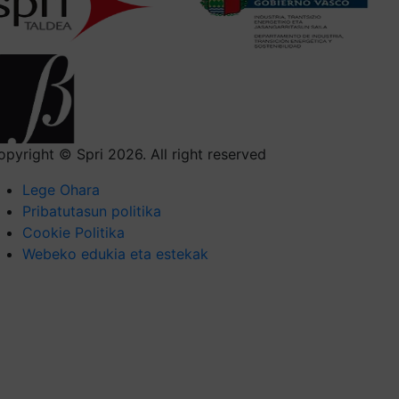
opyright © Spri 2026. All right reserved
Lege Ohara
Pribatutasun politika
Cookie Politika
Webeko edukia eta estekak