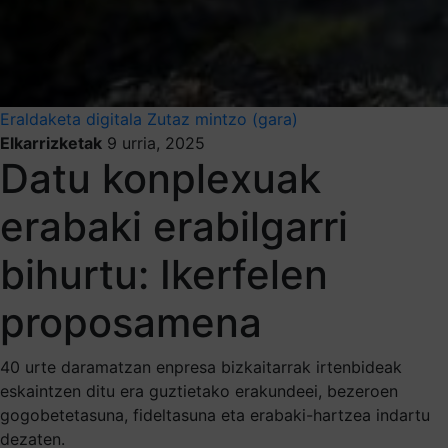
Eraldaketa digitala
Zutaz mintzo (gara)
Elkarrizketak
9 urria, 2025
Datu konplexuak
erabaki erabilgarri
bihurtu: Ikerfelen
proposamena
40 urte daramatzan enpresa bizkaitarrak irtenbideak
eskaintzen ditu era guztietako erakundeei, bezeroen
gogobetetasuna, fideltasuna eta erabaki-hartzea indartu
dezaten.