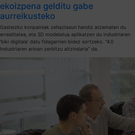
ekoizpena gelditu gabe
aurreikusteko
Gasteizko konpainiak zehaztasun handiz atzematen du
errealitatea, eta 3D modelatua aplikatzen du industriaren
‘biki digitala’ datu fidagarrien bidez sortzeko. “4.0
Industriaren arloan zerbitzu aitzindaria” da.