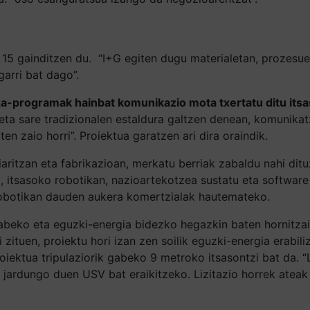
 15 gainditzen du. “I+G egiten dugu materialetan, prozesu
garri bat dago”.
tza-programak hainbat komunikazio mota txertatu ditu it
 eta sare tradizionalen estaldura galtzen denean, komunik
en zaio horri”. Proiektua garatzen ari dira oraindik.
iaritzan eta fabrikazioan, merkatu berriak zabaldu nahi dit
ta, itsasoko robotikan, nazioartekotzea sustatu eta softwa
robotikan dauden aukera komertzialak hautemateko.
k gabeko eta eguzki-energia bidezko hegazkin baten hornitz
 zituen, proiektu hori izan zen soilik eguzki-energia erabi
proiektua tripulaziorik gabeko 9 metroko itsasontzi bat da.
an jardungo duen USV bat eraikitzeko. Lizitazio horrek ate