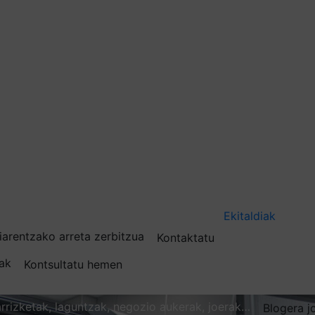
Ekitaldiak
iarentzako arreta zerbitzua
Kontaktatu
nak
Kontsultatu hemen
karrizketak, laguntzak, negozio aukerak, joerak…
Blogera j