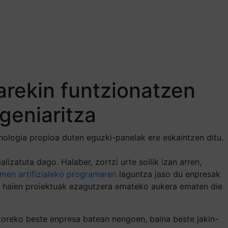
larekin funtzionatzen
geniaritza
nologia propioa duten eguzki-panelak ere eskaintzen ditu.
izatuta dago. Halaber, zortzi urte soilik izan arren,
men artifizialeko programaren
laguntza jaso du enpresak
k haien proiektuak ezagutzera emateko aukera ematen die
ktoreko beste enpresa batean nengoen, baina beste jakin-