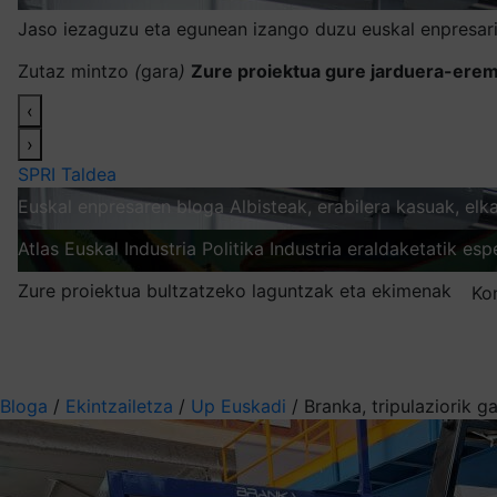
Jaso iezaguzu eta egunean izango duzu euskal enpresari
Zutaz mintzo
(
gara
)
Zure proiektua gure jarduera-erem
‹
›
SPRI Taldea
Euskal enpresaren bloga
Albisteak, erabilera kasuak, el
Atlas
Euskal Industria Politika
Industria eraldaketatik esp
Zure proiektua bultzatzeko laguntzak eta ekimenak
Ko
Nire harpidetzak
Aukeratu jaso nahi duzun informazioa
Bloga
/
Ekintzailetza
/
Up Euskadi
/
Branka, tripulaziorik g