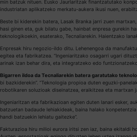
min batzuk nituen. Eusko Jaurlaritzak finantzatutako konp
industriatan aplikatzeko merkatu-aukera ikusi nuen, erabiltz
Beste bi kiderekin batera, Lasak Branka jarri zuen martxan,
hasi ginen eta, guk bilatu gabe, hainbat enpresa gurekin 
teknologikoekin, esaterako, Tecnaliarekin. Haientzako lana
Enpresak hiru negozio-ildo ditu. Lehenengoa da manufaktur
egitea eta fabrikatzea. “Ingeniaritzako osagarri ugari dituz
arinak izan behar dira, eta integratzeko edo funtzionatzek
Bigarren ildoa da Tecnaliarekin batera garatutako teknolo
bi bazkiderekin”. “Teknologia propioa duten eguzki-panelak 
robotikaren soluzioak diseinatzea, eraikitzea eta martxan j
Ingeniaritzan eta fabrikazioan egiten duten lanari esker, a
batzuetan badaude lehiakideak, baina halako konpetentzia i
handi batzuekin lehiatu gaitezke”.
Fakturazioa hiru milioi eurora iritsi zen iaz, baina ekitaldi
Aurten, esportazioak egingo dituzten lehen urtea izango d