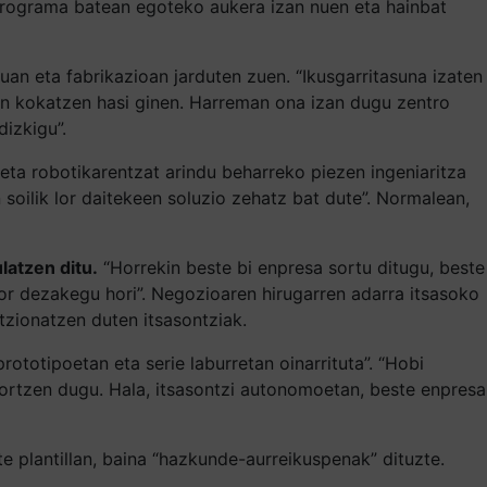
) programa batean egoteko aukera izan nuen eta hainbat
nuan eta fabrikazioan jarduten zuen. “Ikusgarritasuna izaten
tan kokatzen hasi ginen. Harreman ona izan dugu zentro
izkigu”.
eta robotikarentzat arindu beharreko piezen ingeniaritza
n soilik lor daitekeen soluzio zehatz bat dute”. Normalean,
latzen ditu.
“Horrekin beste bi enpresa sortu ditugu, beste
 lor dezakegu hori”. Negozioaren hirugarren adarra itsasoko
ntzionatzen duten itsasontziak.
rototipoetan eta serie laburretan oinarrituta”. “Hobi
lortzen dugu. Hala, itsasontzi autonomoetan, beste enpresa
uzte plantillan, baina “hazkunde-aurreikuspenak” dituzte.