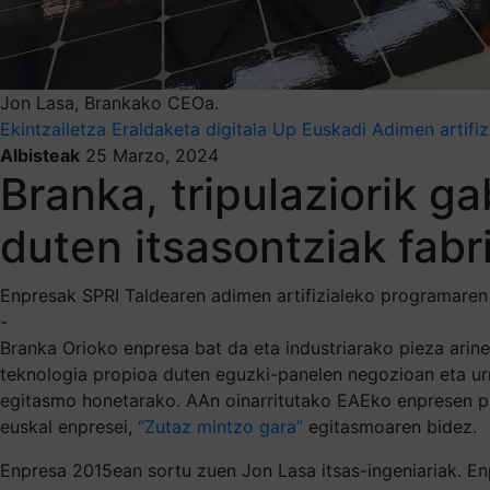
Jon Lasa, Brankako CEOa.
Ekintzailetza
Eraldaketa digitala
Up Euskadi
Adimen artifi
Albisteak
25 Marzo, 2024
Branka, tripulaziorik g
duten itsasontziak fabr
Enpresak SPRI Taldearen adimen artifizialeko programaren d
-
Branka Orioko enpresa bat da eta industriarako pieza arinen
teknologia propioa duten eguzki-panelen negozioan eta u
egitasmo honetarako. AAn oinarritutako EAEko enpresen p
euskal enpresei,
“Zutaz mintzo gara”
egitasmoaren bidez.
Enpresa 2015ean sortu zuen Jon Lasa itsas-ingeniariak. En