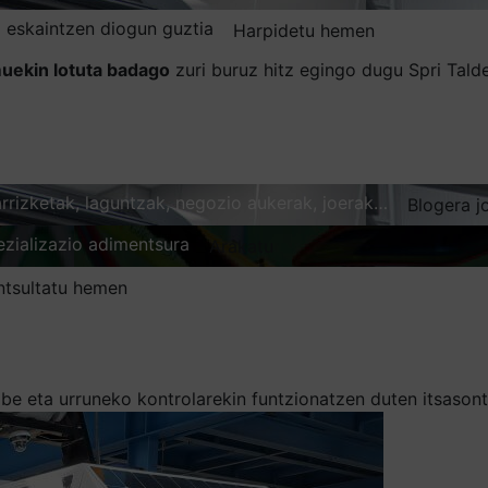
 eskaintzen diogun guztia
Harpidetu hemen
uekin lotuta badago
zuri buruz hitz egingo dugu Spri Tal
karrizketak, laguntzak, negozio aukerak, joerak…
Blogera j
ezializazio adimentsura
Arakatu
ntsultatu hemen
abe eta urruneko kontrolarekin funtzionatzen duten itsasont