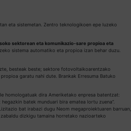
etan eta sistemetan. Zentro teknologikoen epe luzeko
sasoko sektorean eta komunikazio-sare propioa eta
atzeko sistema automatiko eta propioa izan behar duzu.
uzte, besteak beste; sektore fotovoltaikoarentzako
re propioa garatu nahi dute. Brankak Erresuma Batuko
aile homologatuak dira Ameriketako enpresa batentzat:
liz hegazkin batek munduari bira ematea lortu zuena”.
 “Lizitazio bat irabazi dugu Neom megaproiektuaren barruan,
ak zabaldu dizkigu tamaina horretako nazioarteko