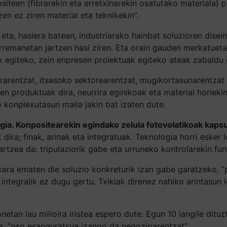
ositeen (fibrarekin eta erretxinarekin osatutako materiala
en ez ziren material eta teknikekin”.
 eta, hasiera batean, industriarako hainbat soluzioren disei
harremanetan jartzen hasi ziren. Eta orain gauden merkatue
k egiteko, zein enpresen proiektuak egiteko ateak zabaldu d
arentzat, itsasoko sektorearentzat, mugikortasunarentzat 
ten produktuak dira, neurrira eginikoak eta material horieki
o konplexutasun maila jakin bat izaten dute.
gia. Konpositearekin egindako zelula fotovolatikoak kapsu
dira; finak, arinak eta integratuak. Teknologia horri esker
artzea da: tripulaziorik gabe eta urruneko kontrolarekin fu
ukera ematen die soluzio konkreturik izan gabe garatzeko, “p
ntegralik ez dugu gertu. Txikiak direnez nahiko arintasun 
 honetan lau milioira iristea espero dute. Egun 10 langile dit
a: “oso esanguratsua izango da negozioarentzat”.