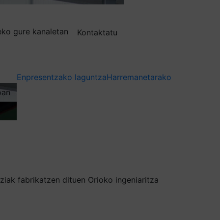
deko gure kanaletan
Kontaktatu
Enpresentzako laguntza
Harremanetarako
oan
ziak fabrikatzen dituen Orioko ingeniaritza