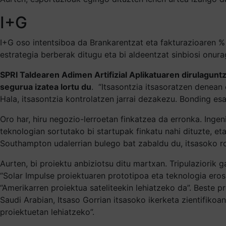
I+G
I+G oso intentsiboa da Brankarentzat eta fakturazioaren %
estrategia berberak ditugu eta bi aldeentzat sinbiosi onura
SPRI Taldearen Adimen Artifizial Aplikatuaren dirulagun
segurua izatea lortu du
. “Itsasontzia itsasoratzen denean
Hala, itsasontzia kontrolatzen jarrai dezakezu. Bonding esat
Oro har, hiru negozio-lerroetan finkatzea da erronka. Ingen
teknologian sortutako bi startupak finkatu nahi dituzte, e
Southampton udalerrian bulego bat zabaldu du, itsasoko 
Aurten, bi proiektu anbiziotsu ditu martxan. Tripulaziori
“Solar Impulse proiektuaren prototipoa eta teknologia erosi
“Amerikarren proiektua sateliteekin lehiatzeko da”. Beste 
Saudi Arabian, Itsaso Gorrian itsasoko ikerketa zientifiko
proiektuetan lehiatzeko”.