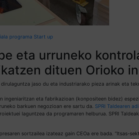
ziala programa
Start up
abe eta urruneko kontro
ikatzen dituen Orioko in
irulaguntza jaso du eta industriarako pieza arinak eta tek
 ingeniaritzan eta fabrikazioan (konpositeen bidez) espezial
rruneko barkuen negozioan ere sartu da.
SPRI Taldearen
adi
roiektuei laguntzea da programaren helburua. SPRI Taldea
presaren sortzailea izateaz gain CEOa ere bada. “Itsas-se