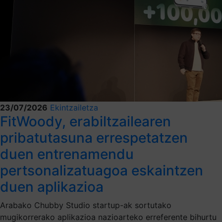
23/07/2026
Ekintzailetza
FitWoody, erabiltzailearen
pribatutasuna errespetatzen
duen entrenamendu
pertsonalizatuagoa eskaintzen
duen aplikazioa
Arabako Chubby Studio startup-ak sortutako
mugikorrerako aplikazioa nazioarteko erreferente bihurtu