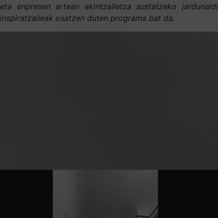
eta enpresen artean ekintzailetza sustatzeko jardunaldi
inspiratzaileak osatzen duten programa bat da.