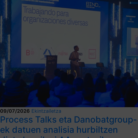
09/07/2026
Ekintzailetza
Process Talks eta Danobatgroup-
ek datuen analisia hurbiltzen