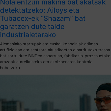
Nola entzun makina bat akatsak
detektatzeko: Ailoys eta
Tubacex-ek “Shazam” bat
garatzen dute talde
industrialetarako
Alemaniako startupak eta euskal konpainiak adimen
artifizialean eta sentsore akustikoetan oinarritutako tresna
bat sortu dute BINDen esparruan, fabrikazio-prozesuetako
arazoak aurreikusteko eta ekoizpenaren kontrola
hobetzeko.