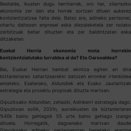
Bestalde, ikusten dugu herritarrak, oro har, zilarrezko
ekonomia zer den eta horrek sortzen dituen aukerez
kontzientziatzea falta dela. Batez ere, adineko pertsonei,
ohartu daitezen enpresei eska diezaieketela zer nolako
zerbitzuak behar dituzten eta zer baldintzatan eska
ditzaketen.
Euskal Herria ekonomia mota horrekin
kontzientziatutako lurraldea al da? Eta Oarsoaldea?
Bai, Euskal Herrian hainbat ekintza egiten ari dira
biztanleriaren zahartzearekin datozen erronkei irtenbidea
emateko. Esaterako, Aldundiek eta Eusko Jaurlaritzak
estrategia eta proiektu propioak dituzte martxan.
Gipuzkoako Aldundian, zehazki, Adinberri estrategia dago.
Gipuzkoan soilik, 2031n, aurreikusten da biztanleriaren
%40k baino gehiagok 55 urte baino gehiago izango
dituela. Horregatik, dagoeneko martxan daude
Gipuzkoako adineko pertsonengan benetako eragina