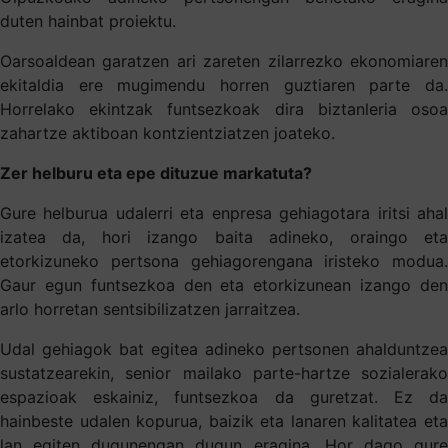
duten hainbat proiektu.
Oarsoaldean garatzen ari zareten zilarrezko ekonomiaren
ekitaldia ere mugimendu horren guztiaren parte da.
Horrelako ekintzak funtsezkoak dira biztanleria osoa
zahartze aktiboan kontzientziatzen joateko.
Zer helburu eta epe dituzue markatuta?
Gure helburua udalerri eta enpresa gehiagotara iritsi ahal
izatea da, hori izango baita adineko, oraingo eta
etorkizuneko pertsona gehiagorengana iristeko modua.
Gaur egun funtsezkoa den eta etorkizunean izango den
arlo horretan sentsibilizatzen jarraitzea.
Udal gehiagok bat egitea adineko pertsonen ahalduntzea
sustatzearekin, senior mailako parte-hartze sozialerako
espazioak eskainiz, funtsezkoa da guretzat. Ez da
hainbeste udalen kopurua, baizik eta lanaren kalitatea eta
lan egiten dugunengan dugun eragina. Hor dago gure