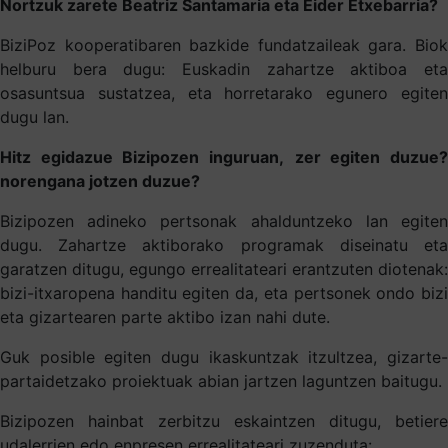
Nortzuk zarete Beatriz Santamaria eta Eider Etxebarria?
BiziPoz kooperatibaren bazkide fundatzaileak gara. Biok
helburu bera dugu: Euskadin zahartze aktiboa eta
osasuntsua sustatzea, eta horretarako egunero egiten
dugu lan.
Hitz egidazue Bizipozen inguruan,
zer egiten duzue
norengana jotzen duzue?
Bizipozen adineko pertsonak ahalduntzeko lan egiten
dugu. Zahartze aktiborako programak diseinatu eta
garatzen ditugu, egungo errealitateari erantzuten diotenak:
bizi-itxaropena handitu egiten da, eta pertsonek ondo bizi
eta gizartearen parte aktibo izan nahi dute.
Guk posible egiten dugu ikaskuntzak itzultzea, gizarte-
partaidetzako proiektuak abian jartzen laguntzen baitugu.
Bizipozen hainbat zerbitzu eskaintzen ditugu, betiere
udalerrien edo enpresen errealitateari zuzenduta: