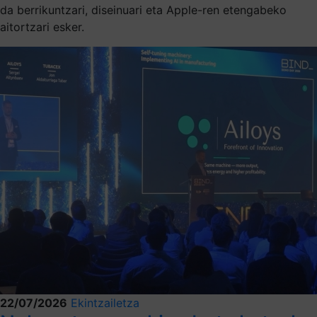
da berrikuntzari, diseinuari eta Apple-ren etengabeko
aitortzari esker.
22/07/2026
Ekintzailetza