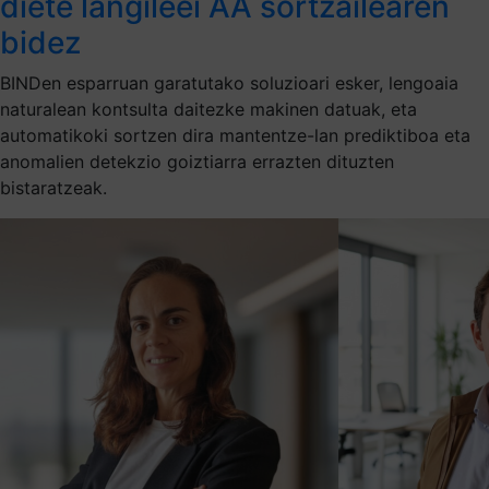
diete langileei AA sortzailearen
bidez
BINDen esparruan garatutako soluzioari esker, lengoaia
naturalean kontsulta daitezke makinen datuak, eta
automatikoki sortzen dira mantentze-lan prediktiboa eta
anomalien detekzio goiztiarra errazten dituzten
bistaratzeak.