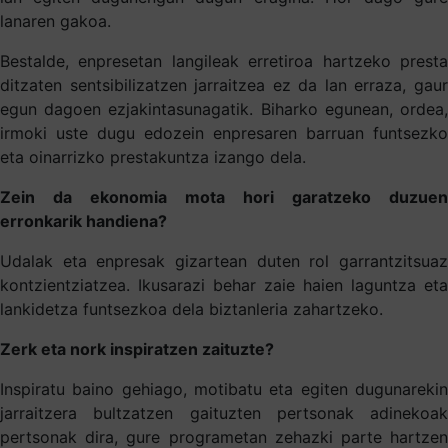
lanaren gakoa.
Bestalde, enpresetan langileak erretiroa hartzeko presta
ditzaten sentsibilizatzen jarraitzea ez da lan erraza, gaur
egun dagoen ezjakintasunagatik. Biharko egunean, ordea,
irmoki uste dugu edozein enpresaren barruan funtsezko
eta oinarrizko prestakuntza izango dela.
Zein da ekonomia mota hori garatzeko duzuen
erronkarik handiena?
Udalak eta enpresak gizartean duten rol garrantzitsuaz
kontzientziatzea. Ikusarazi behar zaie haien laguntza eta
lankidetza funtsezkoa dela biztanleria zahartzeko.
Zerk eta nork inspiratzen zaituzte?
Inspiratu baino gehiago, motibatu eta egiten dugunarekin
jarraitzera bultzatzen gaituzten pertsonak adinekoak
pertsonak dira, gure programetan zehazki parte hartzen