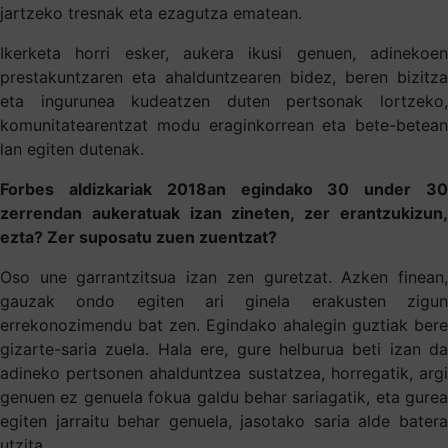
jartzeko tresnak eta ezagutza ematean.
Ikerketa horri esker, aukera ikusi genuen, adinekoen
prestakuntzaren eta ahalduntzearen bidez, beren bizitza
eta ingurunea kudeatzen duten pertsonak lortzeko,
komunitatearentzat modu eraginkorrean eta bete-betean
lan egiten dutenak.
Forbes aldizkariak 2018an egindako 30 under 30
zerrendan aukeratuak izan zineten, zer erantzukizun,
ezta? Zer suposatu zuen zuentzat?
Oso une garrantzitsua izan zen guretzat. Azken finean,
gauzak ondo egiten ari ginela erakusten zigun
errekonozimendu bat zen. Egindako ahalegin guztiak bere
gizarte-saria zuela. Hala ere, gure helburua beti izan da
adineko pertsonen ahalduntzea sustatzea, horregatik, argi
genuen ez genuela fokua galdu behar sariagatik, eta gurea
egiten jarraitu behar genuela, jasotako saria alde batera
utzita.