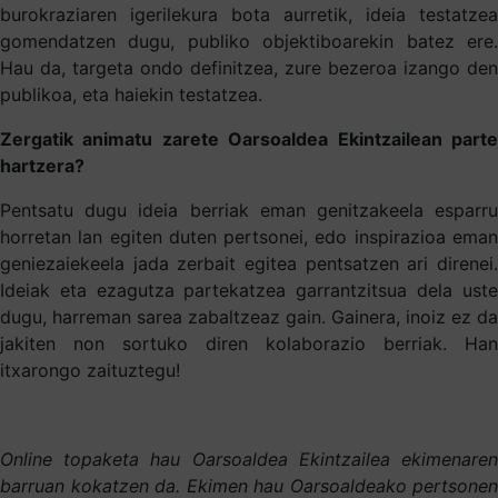
burokraziaren igerilekura bota aurretik, ideia testatzea
gomendatzen dugu, publiko objektiboarekin batez ere.
Hau da, targeta ondo definitzea, zure bezeroa izango den
publikoa, eta haiekin testatzea.
Zergatik animatu zarete Oarsoaldea Ekintzailean parte
hartzera?
Pentsatu dugu ideia berriak eman genitzakeela esparru
horretan lan egiten duten pertsonei, edo inspirazioa eman
geniezaiekeela jada zerbait egitea pentsatzen ari direnei.
Ideiak eta ezagutza partekatzea garrantzitsua dela uste
dugu, harreman sarea zabaltzeaz gain. Gainera, inoiz ez da
jakiten non sortuko diren kolaborazio berriak. Han
itxarongo zaituztegu!
Online topaketa hau Oarsoaldea Ekintzailea ekimenaren
barruan kokatzen da. Ekimen hau Oarsoaldeako pertsonen