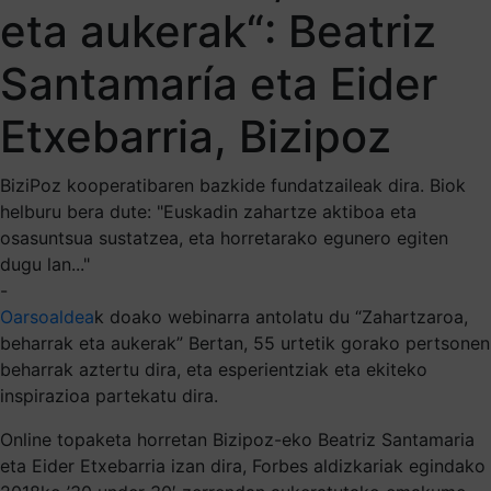
eta aukerak“: Beatriz
Santamaría eta Eider
Etxebarria, Bizipoz
BiziPoz kooperatibaren bazkide fundatzaileak dira. Biok
helburu bera dute: "Euskadin zahartze aktiboa eta
osasuntsua sustatzea, eta horretarako egunero egiten
dugu lan..."
-
Oarsoaldea
k doako webinarra antolatu du “Zahartzaroa,
beharrak eta aukerak” Bertan, 55 urtetik gorako pertsonen
beharrak aztertu dira, eta esperientziak eta ekiteko
inspirazioa partekatu dira.
Online topaketa horretan Bizipoz-eko Beatriz Santamaria
eta Eider Etxebarria izan dira, Forbes aldizkariak egindako