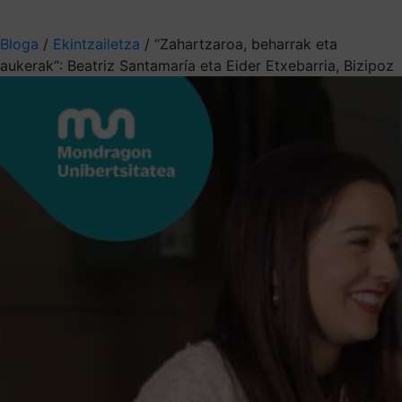
Aukeratu jaso nahi duzun informazioa
Bloga
/
Ekintzailetza
/
“Zahartzaroa, beharrak eta
aukerak“: Beatriz Santamaría eta Eider Etxebarria, Bizipoz