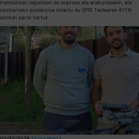
trantsizioan laguntzen du enpresa eta erakundeekin, eta
nazioarteko proiekzioa indartu du SPRI Taldearen 4YFN
azokan parte hartuz.
02/07/2026
Ekintzailetza