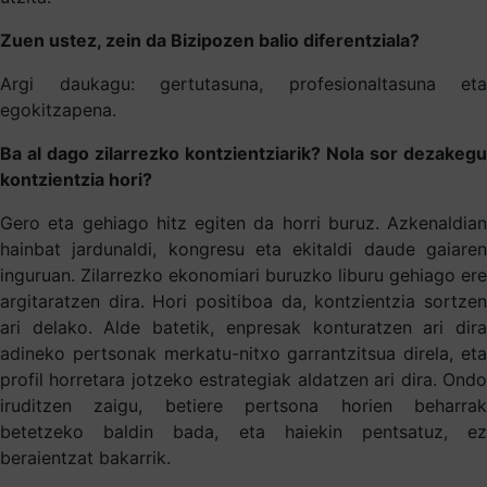
Zuen ustez, zein da Bizipozen balio diferentziala?
Argi daukagu: gertutasuna, profesionaltasuna eta
egokitzapena.
Ba al dago zilarrezko kontzientziarik? Nola sor dezakegu
kontzientzia hori?
Gero eta gehiago hitz egiten da horri buruz. Azkenaldian
hainbat jardunaldi, kongresu eta ekitaldi daude gaiaren
inguruan. Zilarrezko ekonomiari buruzko liburu gehiago ere
argitaratzen dira. Hori positiboa da, kontzientzia sortzen
ari delako. Alde batetik, enpresak konturatzen ari dira
adineko pertsonak merkatu-nitxo garrantzitsua direla, eta
profil horretara jotzeko estrategiak aldatzen ari dira. Ondo
iruditzen zaigu, betiere pertsona horien beharrak
betetzeko baldin bada, eta haiekin pentsatuz, ez
beraientzat bakarrik.