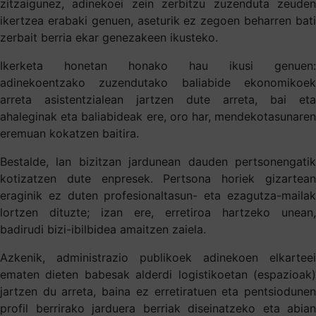
zitzaigunez, adinekoei zein zerbitzu zuzenduta zeuden
ikertzea erabaki genuen, aseturik ez zegoen beharren bati
zerbait berria ekar genezakeen ikusteko.
Ikerketa honetan honako hau ikusi genuen:
adinekoentzako zuzendutako baliabide ekonomikoek
arreta asistentzialean jartzen dute arreta, bai eta
ahaleginak eta baliabideak ere, oro har, mendekotasunaren
eremuan kokatzen baitira.
Bestalde, lan bizitzan jardunean dauden pertsonengatik
kotizatzen dute enpresek. Pertsona horiek gizartean
eraginik ez duten profesionaltasun- eta ezagutza-mailak
lortzen dituzte; izan ere, erretiroa hartzeko unean,
badirudi bizi-ibilbidea amaitzen zaiela.
Azkenik, administrazio publikoek adinekoen elkarteei
ematen dieten babesak alderdi logistikoetan (espazioak)
jartzen du arreta, baina ez erretiratuen eta pentsiodunen
profil berrirako jarduera berriak diseinatzeko eta abian