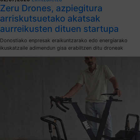
Zeru Drones, azpiegitura
arriskutsuetako akatsak
aurreikusten dituen startupa
Donostiako enpresak eraikuntzarako edo energiarako
ikuskatzaile adimendun gisa erabiltzen ditu droneak