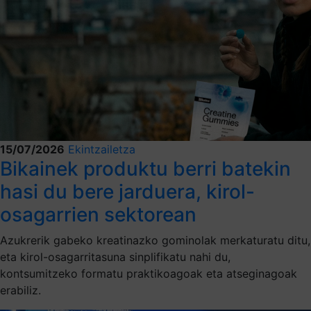
15/07/2026
Ekintzailetza
Bikainek produktu berri batekin
hasi du bere jarduera, kirol-
osagarrien sektorean
Azukrerik gabeko kreatinazko gominolak merkaturatu ditu,
eta kirol-osagarritasuna sinplifikatu nahi du,
kontsumitzeko formatu praktikoagoak eta atseginagoak
erabiliz.