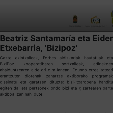
Beatriz Santamaría eta Eider
Etxebarria, ‘Bizipoz’
Gazte ekintzaileak, Forbes aldizkariak hautatuak eta
BiziPoz kooperatibaren sortzaileak, adinekoen
ahalduntzearen alde ari dira lanean. Egungo errealitateari
erantzuten diotenak zahartze aktiborako programak
diseinatu eta garatzen dituzte: bizi-itxaropena handitu
egiten da, eta pertsonek ondo bizi eta gizartearen parte
aktiboa izan nahi dute.