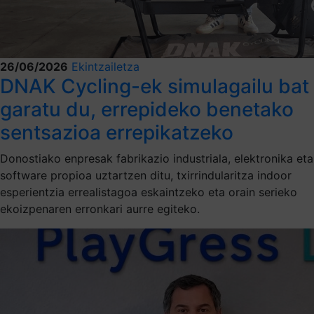
26/06/2026
Ekintzailetza
DNAK Cycling-ek simulagailu bat
garatu du, errepideko benetako
sentsazioa errepikatzeko
Donostiako enpresak fabrikazio industriala, elektronika eta
software propioa uztartzen ditu, txirrindularitza indoor
esperientzia errealistagoa eskaintzeko eta orain serieko
ekoizpenaren erronkari aurre egiteko.