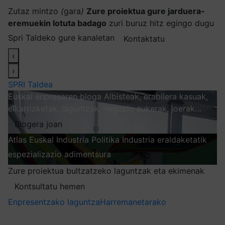
Zutaz mintzo
(
gara
)
Zure proiektua gure jarduera-
eremuekin lotuta badago
zuri buruz hitz egingo dugu
Spri Taldeko gure kanaletan
Kontaktatu
‹
›
SPRI Taldea
Euskal enpresaren bloga
Albisteak, erabilera kasuak,
elkarrizketak, laguntzak, negozio aukerak, joerak…
Blogera joan
Atlas
Euskal Industria Politika
Industria eraldaketatik
espezializazio adimentsura
Arakatu
Zure proiektua bultzatzeko laguntzak eta ekimenak
Kontsultatu hemen
Enpresentzako laguntza
Harremanetarako
Nire harpidetzak