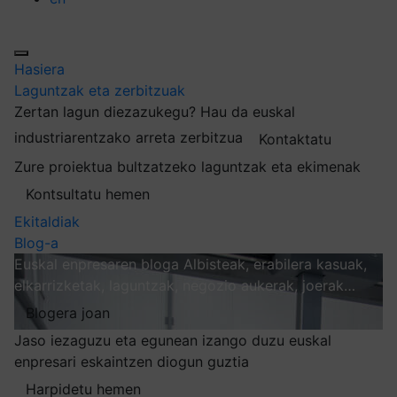
Hasiera
Laguntzak eta zerbitzuak
Zertan lagun diezazukegu?
Hau da euskal
industriarentzako arreta zerbitzua
Kontaktatu
Zure proiektua bultzatzeko laguntzak eta ekimenak
Kontsultatu hemen
Ekitaldiak
Blog-a
Euskal enpresaren bloga
Albisteak, erabilera kasuak,
elkarrizketak, laguntzak, negozio aukerak, joerak…
Blogera joan
Jaso iezaguzu eta egunean izango duzu euskal
enpresari eskaintzen diogun guztia
Harpidetu hemen