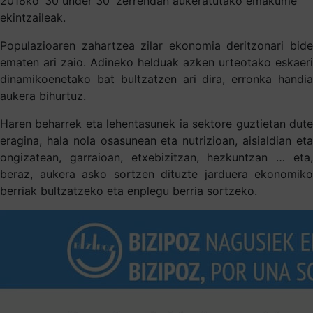
2018ko ’30 under 30′ zerrendan aukeratutako emakume
ekintzaileak.
Populazioaren zahartzea zilar ekonomia deritzonari bide
ematen ari zaio. Adineko helduak azken urteotako eskaeri
dinamikoenetako bat bultzatzen ari dira, erronka handia
aukera bihurtuz.
Haren beharrek eta lehentasunek ia sektore guztietan dute
eragina, hala nola osasunean eta nutrizioan, aisialdian eta
ongizatean, garraioan, etxebizitzan, hezkuntzan … eta,
beraz, aukera asko sortzen dituzte jarduera ekonomiko
berriak bultzatzeko eta enplegu berria sortzeko.