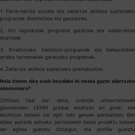
1. Parte-hartze soziala eta zahartze aktiboa sustatzeko
programak diseinatzea eta gauzatzea.
2. Hiri lagunkoiak programa garatzea eta udalerrietan
ezartzea.
3. Erretirorako trantsizio-programak eta belaunaldien
arteko harremanak garatzeko programak.
4. Zahartze aktiboa sustatzeko prestakuntza.
Nola iristen dira zuek bezalako bi neska gazte zilarrezko
ekonomiara?
2015ean hasi zen dena, oraindik unibertsitatean
geundenean. LEINN gradua amaitzen ari ginen, eta
etorkizun batean zer egin nahi genuen pentsatzen. Biei
aldez aurretik adineko pertsonekin beste proiektu batean
lan egitea gustatu zitzaigun, eta profila gustatu