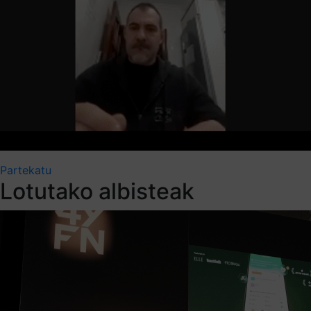
Partekatu
Lotutako albisteak