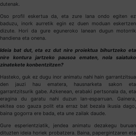
dutenak.
Oso profil eskertua da, eta zure lana ondo egiten ez
baduzu, inork aurretik egin ez duen moduan eskertzen
dizute. Hori da gure eguneroko lanean dugun motorrik
handiena eta onena.
Ideia bat dut, eta ez dut nire proiektua bihurtzeko eta
nire kontura jartzeko pausoa ematen, nola saiatuko
zinatekete konbentzitzen?
Hasteko, guk ez dugu inor animatu nahi hain garrantzitsua
den jauzi hau ematera, hausnarketa sakon eta
garrantzitsurik gabe. Azkenean, erabaki pertsonala da, eta
eragina du garatu nahi duzun lan-esparruan. Gainera,
ekitea oso gauza polit eta erraz bat bezala ikusia dago,
baina gogorra ere bada, eta une zailak daude.
Gure esperientziatik, jendea animatu dezakegu buruan
dituzten ideia horiek probatzera. Baina, papergintzaren eta