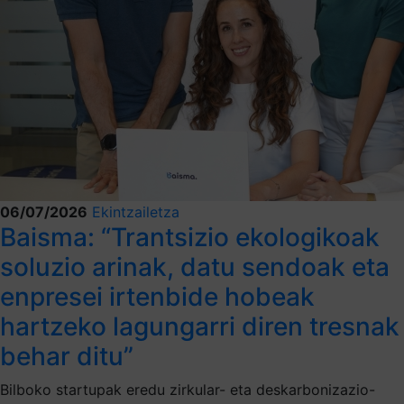
06/07/2026
Ekintzailetza
Baisma: “Trantsizio ekologikoak
soluzio arinak, datu sendoak eta
enpresei irtenbide hobeak
hartzeko lagungarri diren tresnak
behar ditu”
Bilboko startupak eredu zirkular- eta deskarbonizazio-