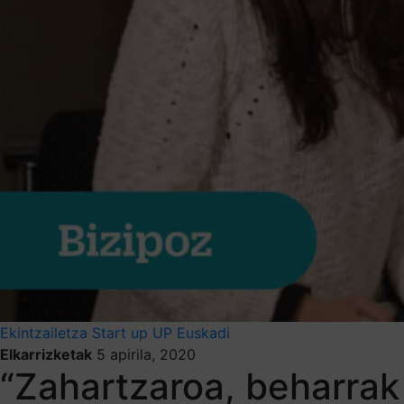
Ekintzailetza
Start up
UP Euskadi
Elkarrizketak
5 apirila, 2020
“Zahartzaroa, beharrak