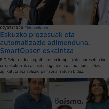
07/07/2026
Ekintzailetza
Eskuzko prozesuak eta
automatizazio adimenduna:
SmartOpsen eskaintza
BIC Ezkerraldean egoitza duen konpainiak enpresetan lan
errepikakorrak saihesten laguntzen du, adimen artifizial
aplikatuta eta soluzio pertsonalizatuen bidez.