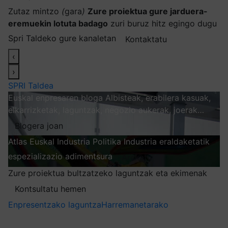
Zutaz mintzo
(
gara
)
Zure proiektua gure jarduera-
eremuekin lotuta badago
zuri buruz hitz egingo dugu
Spri Taldeko gure kanaletan
Kontaktatu
‹
›
SPRI Taldea
Euskal enpresaren bloga
Albisteak, erabilera kasuak,
elkarrizketak, laguntzak, negozio aukerak, joerak…
Blogera joan
Atlas
Euskal Industria Politika
Industria eraldaketatik
espezializazio adimentsura
Arakatu
Zure proiektua bultzatzeko laguntzak eta ekimenak
Kontsultatu hemen
Enpresentzako laguntza
Harremanetarako
Nire harpidetzak