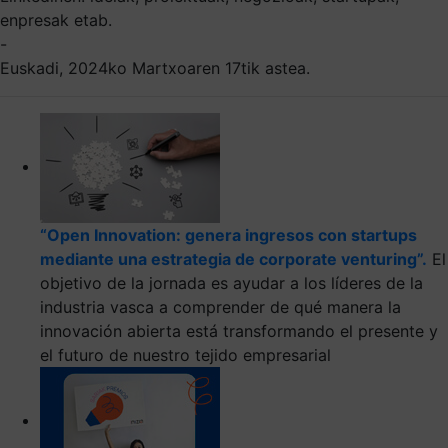
enpresak etab.
-
Euskadi, 2024ko Martxoaren 17tik astea.
“Open Innovation: genera ingresos con startups
mediante una estrategia de corporate venturing”.
El
objetivo de la jornada es ayudar a los líderes de la
industria vasca a comprender de qué manera la
innovación abierta está transformando el presente y
el futuro de nuestro tejido empresarial