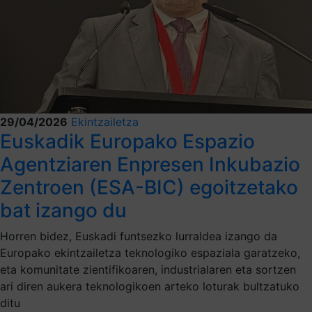
29/04/2026
Ekintzailetza
Euskadik Europako Espazio
Agentziaren Enpresen Inkubazio
Zentroen (ESA-BIC) egoitzetako
bat izango du
Horren bidez, Euskadi funtsezko lurraldea izango da
Europako ekintzailetza teknologiko espaziala garatzeko,
eta komunitate zientifikoaren, industrialaren eta sortzen
ari diren aukera teknologikoen arteko loturak bultzatuko
ditu