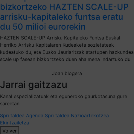
bizkortzeko HAZTEN SCALE-UP
arrisku-kapitaleko funtsa eratu
du 50 milioi eurorekin
HAZTEN SCALE-UP Arrisku Kapitaleko Funtsa Euskal
Herriko Arrisku Kapitalaren Kudeaketa sozietateak
kudeatuko du, eta Eusko Jaurlaritzak startupen hazkundea
scale up fasean bizkortzeko duen ahalmena indartuko du
Joan blogera
Jarrai gaitzazu
Kanal espezializatuak eta eguneroko gaurkotasuna gure
sareetan.
Spri taldea
Agenda Spri taldea
Nazioartekotzea
Ekintzailetza
Volver