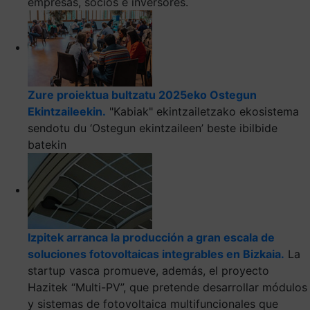
empresas, socios e inversores.
Zure proiektua bultzatu 2025eko Ostegun
Ekintzaileekin.
"Kabiak" ekintzailetzako ekosistema
sendotu du ‘Ostegun ekintzaileen’ beste ibilbide
batekin
Izpitek arranca la producción a gran escala de
soluciones fotovoltaicas integrables en Bizkaia.
La
startup vasca promueve, además, el proyecto
Hazitek “Multi-PV”, que pretende desarrollar módulos
y sistemas de fotovoltaica multifuncionales que