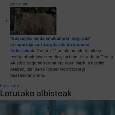
por ellas.
“Euskadiko landa emakumeen begirada”
erreportaje sorta argitaratu du meneko
federazioak.
Guztira 21 emakume ekintzaileren
testigantzak jasotzen dira, tartean Itziar de la Granja
Alustiza zegamarrarena eta egun Ilarduia herrian,
Araban, bizi den Elixabet Gorrotxategi
beasaindarrarena.
Partekatu
Lotutako albisteak