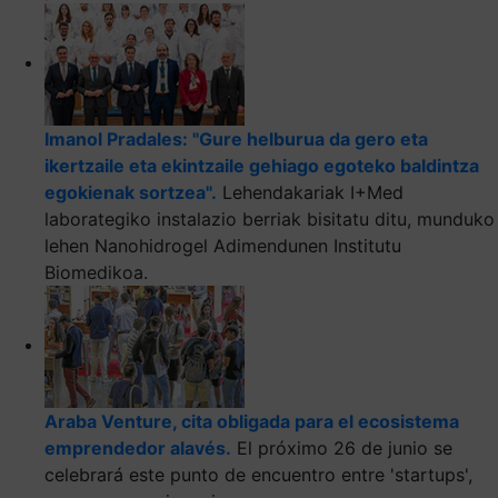
Imanol Pradales: "Gure helburua da gero eta
ikertzaile eta ekintzaile gehiago egoteko baldintza
egokienak sortzea".
Lehendakariak I+Med
laborategiko instalazio berriak bisitatu ditu, munduko
lehen Nanohidrogel Adimendunen Institutu
Biomedikoa.
Araba Venture, cita obligada para el ecosistema
emprendedor alavés.
El próximo 26 de junio se
celebrará este punto de encuentro entre 'startups',