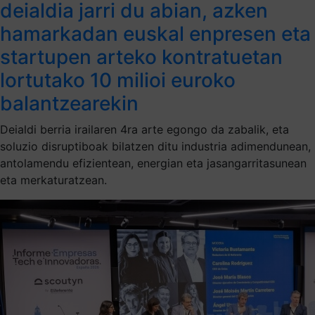
deialdia jarri du abian, azken
hamarkadan euskal enpresen eta
startupen arteko kontratuetan
lortutako 10 milioi euroko
balantzearekin
Deialdi berria irailaren 4ra arte egongo da zabalik, eta
soluzio disruptiboak bilatzen ditu industria adimendunean,
antolamendu efizientean, energian eta jasangarritasunean
eta merkaturatzean.