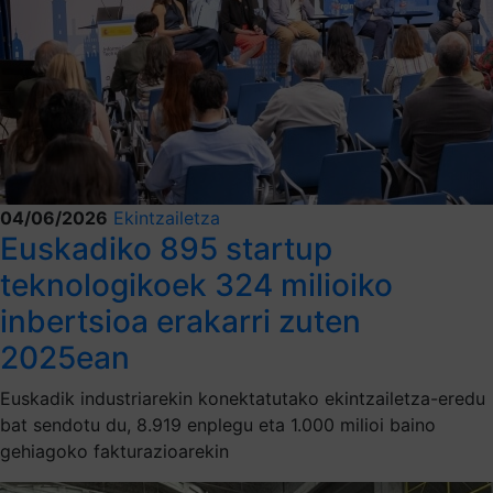
04/06/2026
Ekintzailetza
Euskadiko 895 startup
teknologikoek 324 milioiko
inbertsioa erakarri zuten
2025ean
Euskadik industriarekin konektatutako ekintzailetza-eredu
bat sendotu du, 8.919 enplegu eta 1.000 milioi baino
gehiagoko fakturazioarekin