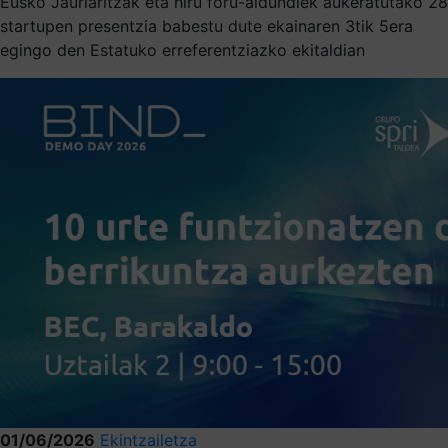
Eusko Jaurlaritzak eta hiru foru-aldundiek aukeratutako 28
startupen presentzia babestu dute ekainaren 3tik 5era
egingo den Estatuko erreferentziazko ekitaldian
01/06/2026
Ekintzailetza