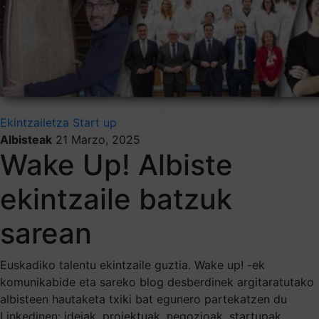
Ekintzailetza
Start up
Albisteak
21 Marzo, 2025
Wake Up! Albiste
ekintzaile batzuk
sarean
Euskadiko talentu ekintzaile guztia. Wake up! -ek
komunikabide eta sareko blog desberdinek argitaratutako
albisteen hautaketa txiki bat egunero partekatzen du
Linkedinen: ideiak, proiektuak, negozioak, startupak,