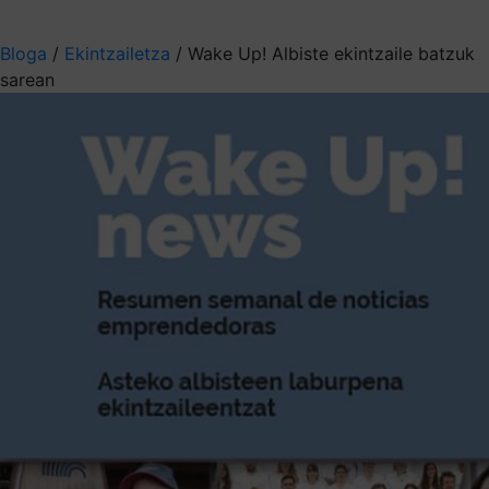
Aukeratu jaso nahi duzun informazioa
Bloga
/
Ekintzailetza
/
Wake Up! Albiste ekintzaile batzuk
sarean