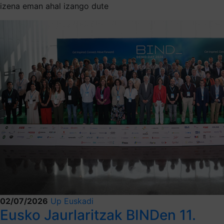
izena eman ahal izango dute
02/07/2026
Up Euskadi
Eusko Jaurlaritzak BINDen 11.