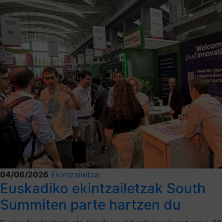
04/06/2026
Ekintzailetza
Euskadiko ekintzailetzak South
Summiten parte hartzen du