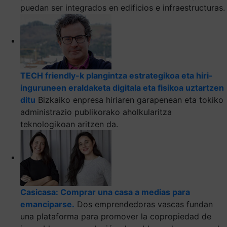
puedan ser integrados en edificios e infraestructuras.
TECH friendly-k plangintza estrategikoa eta hiri-
inguruneen eraldaketa digitala eta fisikoa uztartzen
ditu
Bizkaiko enpresa hiriaren garapenean eta tokiko
administrazio publikorako aholkularitza
teknologikoan aritzen da.
Casicasa: Comprar una casa a medias para
emanciparse.
Dos emprendedoras vascas fundan
una plataforma para promover la copropiedad de