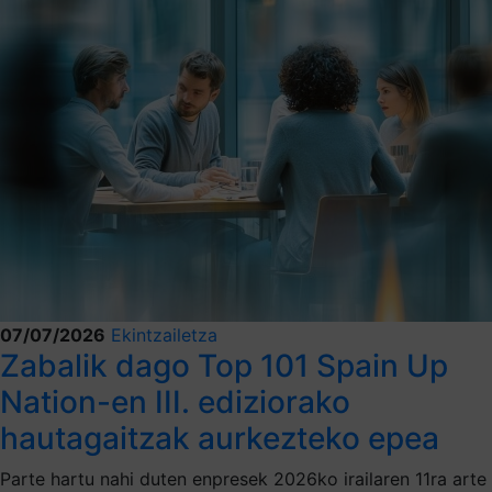
07/07/2026
Ekintzailetza
Zabalik dago Top 101 Spain Up
Nation-en III. ediziorako
hautagaitzak aurkezteko epea
Parte hartu nahi duten enpresek 2026ko irailaren 11ra arte