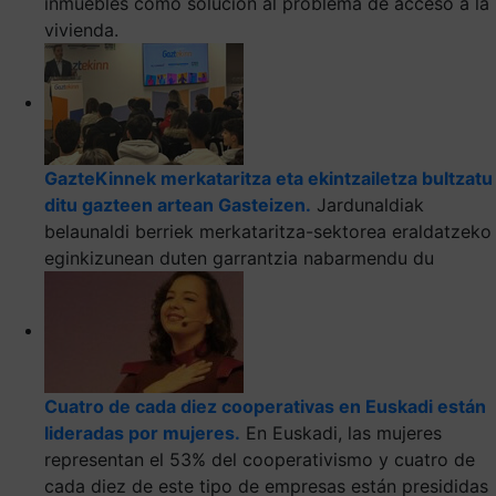
inmuebles como solución al problema de acceso a la
vivienda.
GazteKinnek merkataritza eta ekintzailetza bultzatu
ditu gazteen artean Gasteizen.
Jardunaldiak
belaunaldi berriek merkataritza-sektorea eraldatzeko
eginkizunean duten garrantzia nabarmendu du
Cuatro de cada diez cooperativas en Euskadi están
lideradas por mujeres.
En Euskadi, las mujeres
representan el 53% del cooperativismo y cuatro de
cada diez de este tipo de empresas están presididas