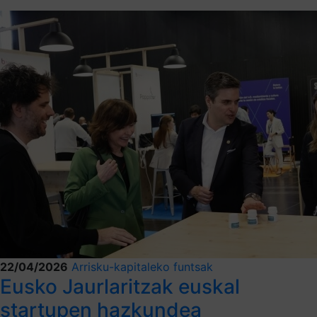
22/04/2026
Arrisku-kapitaleko funtsak
Eusko Jaurlaritzak euskal
startupen hazkundea