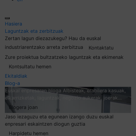
Hasiera
Laguntzak eta zerbitzuak
Zertan lagun diezazukegu?
Hau da euskal
industriarentzako arreta zerbitzua
Kontaktatu
Zure proiektua bultzatzeko laguntzak eta ekimenak
Kontsultatu hemen
Ekitaldiak
Blog-a
Euskal enpresaren bloga
Albisteak, erabilera kasuak,
elkarrizketak, laguntzak, negozio aukerak, joerak…
Blogera joan
Jaso iezaguzu eta egunean izango duzu euskal
enpresari eskaintzen diogun guztia
Harpidetu hemen