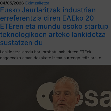
04/05/2026
Ekintzailetza
Eusko Jaurlaritzak industrian
erreferentzia diren EAEko 20
ETEren eta mundu osoko startup
teknologikoen arteko lankidetza
sustatzen du
Lankidetza-eredu hori probatu nahi duten ETEek
dagoeneko eman dezakete izena hurrengo ediziorako.