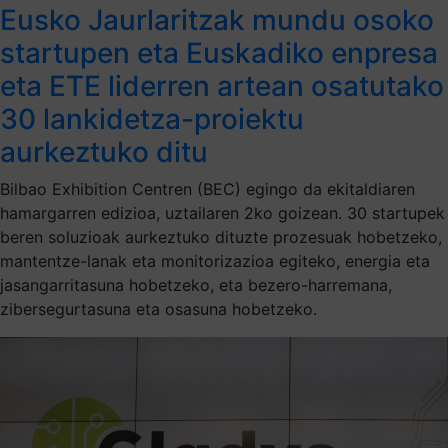
Eusko Jaurlaritzak mundu osoko
startupen eta Euskadiko enpresa
eta ETE liderren artean osatutako
30 lankidetza-proiektu
aurkeztuko ditu
Bilbao Exhibition Centren (BEC) egingo da ekitaldiaren
hamargarren edizioa, uztailaren 2ko goizean. 30 startupek
beren soluzioak aurkeztuko dituzte prozesuak hobetzeko,
mantentze-lanak eta monitorizazioa egiteko, energia eta
jasangarritasuna hobetzeko, eta bezero-harremana,
zibersegurtasuna eta osasuna hobetzeko.