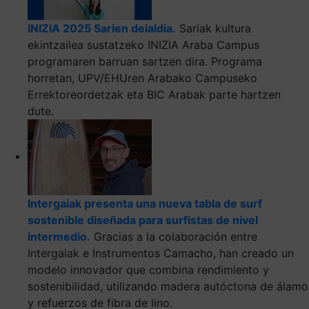
INIZIA 2025 Sarien deialdia.
Sariak kultura
ekintzailea sustatzeko INIZIA Araba Campus
programaren barruan sartzen dira. Programa
horretan, UPV/EHUren Arabako Campuseko
Errektoreordetzak eta BIC Arabak parte hartzen
dute.
Intergaiak presenta una nueva tabla de surf
sostenible diseñada para surfistas de nivel
intermedio.
Gracias a la colaboración entre
Intergaiak e Instrumentos Camacho, han creado un
modelo innovador que combina rendimiento y
sostenibilidad, utilizando madera autóctona de álamo
y refuerzos de fibra de lino.