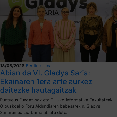
13/05/2026
Berdintasuna
Abian da VI. Gladys Saria:
Ekainaren 1era arte aurkez
daitezke hautagaitzak
Puntueus Fundazioak eta EHUko Informatika Fakultateak,
Gipuzkoako Foru Aldundiaren babesarekin, Gladys
Sariaren edizio berria abiatu dute.