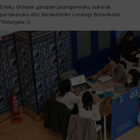
Eneko Ochoak garapen jasangarrirako aukerak
partekatuko ditu Barakaldoko Lorategi Botanikoko
'Naturgela' n