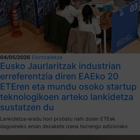
04/05/2026
Ekintzailetza
Eusko Jaurlaritzak industrian
erreferentzia diren EAEko 20
ETEren eta mundu osoko startup
teknologikoen arteko lankidetza
sustatzen du
Lankidetza-eredu hori probatu nahi duten ETEek
dagoeneko eman dezakete izena hurrengo ediziorako.