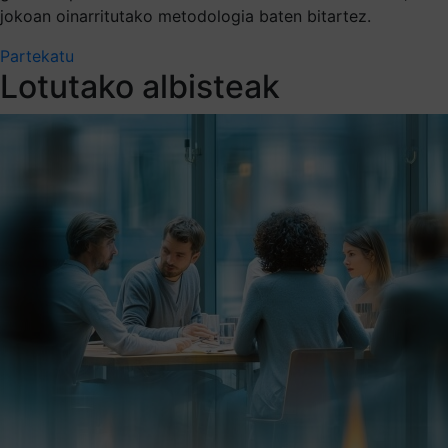
jokoan oinarritutako metodologia baten bitartez.
Partekatu
Lotutako albisteak