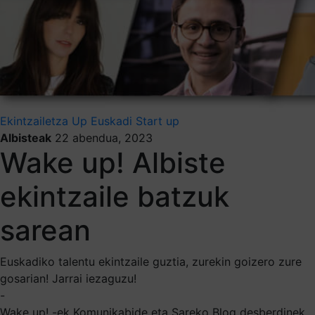
Ekintzailetza
Up Euskadi
Start up
Albisteak
22 abendua, 2023
Wake up! Albiste
ekintzaile batzuk
sarean
Euskadiko talentu ekintzaile guztia, zurekin goizero zure
gosarian! Jarrai iezaguzu!
-
Wake up! -ek Komunikabide eta Sareko Blog desberdinek