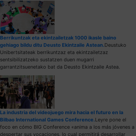
Berrikuntzak eta ekintzailetzak 1000 ikasle baino
gehiago bildu ditu Deusto Ekintzaile Astean.
Deustuko
Unibertsitateak berrikuntzaz eta ekintzailetzaz
sentsibilizatzeko sustatzen duen mugarri
garrantzitsuenetako bat da Deusto Ekintzaile Astea.
La industria del videojuego mira hacia el futuro en la
Bilbao International Games Conference.
Leyre pone el
foco en cómo BIG Conference «anima a los más jóvenes a
despertar sus vocaciones, lo cual permitirá desarrollar