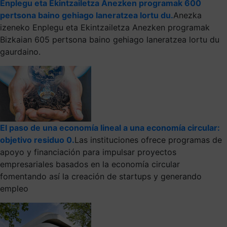
Enplegu eta Ekintzailetza Anezken programak 600
pertsona baino gehiago laneratzea lortu du.
Anezka
izeneko Enplegu eta Ekintzailetza Anezken programak
Bizkaian 605 pertsona baino gehiago laneratzea lortu du
gaurdaino.
El paso de una economía lineal a una economía circular:
objetivo residuo 0.
Las instituciones ofrece programas de
apoyo y financiación para impulsar proyectos
empresariales basados en la economía circular
fomentando así la creación de startups y generando
empleo