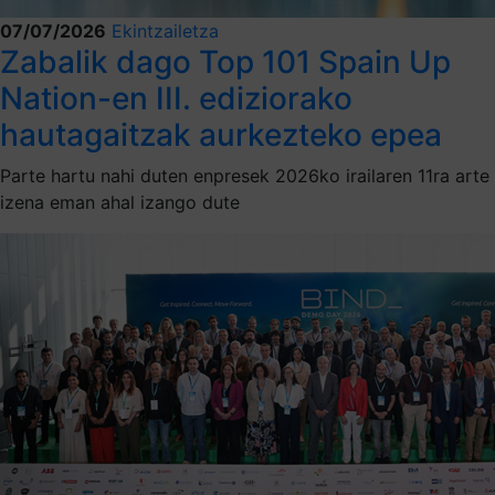
07/07/2026
Ekintzailetza
Zabalik dago Top 101 Spain Up
Nation-en III. ediziorako
hautagaitzak aurkezteko epea
Parte hartu nahi duten enpresek 2026ko irailaren 11ra arte
izena eman ahal izango dute