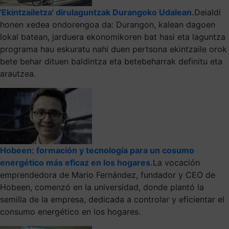
'Ekintzailetza' dirulaguntzak Durangoko Udalean.
Deialdi
honen xedea ondorengoa da: Durangon, kalean dagoen
lokal batean, jarduera ekonomikoren bat hasi eta laguntza
programa hau eskuratu nahi duen pertsona ekintzaile orok
bete behar dituen baldintza eta betebeharrak definitu eta
arautzea.
Hobeen: formación y tecnología para un cosumo
energético más eficaz en los hogares.
La vocación
emprendedora de Mario Fernández, fundador y CEO de
Hobeen, comenzó en la universidad, donde plantó la
semilla de la empresa, dedicada a controlar y eficientar el
consumo energético en los hogares.