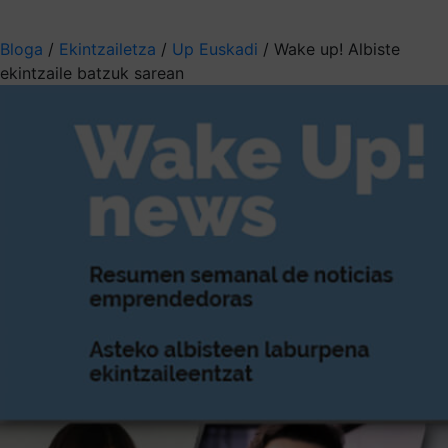
Aukeratu jaso nahi duzun informazioa
Bloga
/
Ekintzailetza
/
Up Euskadi
/
Wake up! Albiste
ekintzaile batzuk sarean