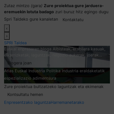
Zutaz mintzo
(
gara
)
Zure proiektua gure jarduera-
eremuekin lotuta badago
zuri buruz hitz egingo dugu
Spri Taldeko gure kanaletan
Kontaktatu
‹
›
SPRI Taldea
Euskal enpresaren bloga
Albisteak, erabilera kasuak,
elkarrizketak, laguntzak, negozio aukerak, joerak…
Blogera joan
Atlas
Euskal Industria Politika
Industria eraldaketatik
espezializazio adimentsura
Arakatu
Zure proiektua bultzatzeko laguntzak eta ekimenak
Kontsultatu hemen
Enpresentzako laguntza
Harremanetarako
Nire harpidetzak