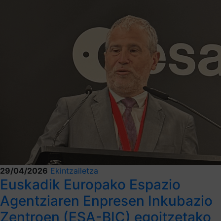
29/04/2026
Ekintzailetza
Euskadik Europako Espazio
Agentziaren Enpresen Inkubazio
Zentroen (ESA-BIC) egoitzetako