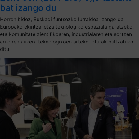
bat izango du
Horren bidez, Euskadi funtsezko lurraldea izango da
Europako ekintzailetza teknologiko espaziala garatzeko,
eta komunitate zientifikoaren, industrialaren eta sortzen
ari diren aukera teknologikoen arteko loturak bultzatuko
ditu