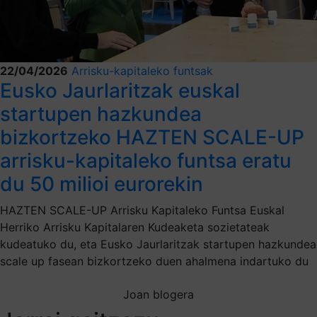
22/04/2026
Arrisku-kapitaleko funtsak
Eusko Jaurlaritzak euskal
startupen hazkundea
bizkortzeko HAZTEN SCALE-UP
arrisku-kapitaleko funtsa eratu
du 50 milioi eurorekin
HAZTEN SCALE-UP Arrisku Kapitaleko Funtsa Euskal
Herriko Arrisku Kapitalaren Kudeaketa sozietateak
kudeatuko du, eta Eusko Jaurlaritzak startupen hazkundea
scale up fasean bizkortzeko duen ahalmena indartuko du
Joan blogera