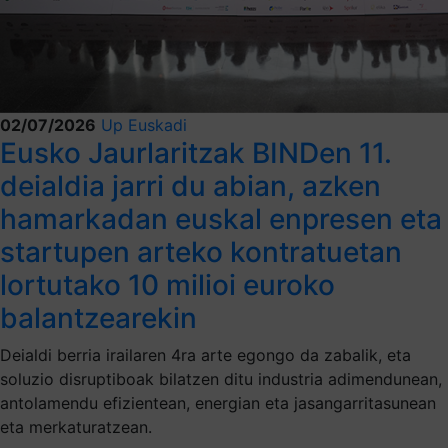
02/07/2026
Up Euskadi
Eusko Jaurlaritzak BINDen 11.
deialdia jarri du abian, azken
hamarkadan euskal enpresen eta
startupen arteko kontratuetan
lortutako 10 milioi euroko
balantzearekin
Deialdi berria irailaren 4ra arte egongo da zabalik, eta
soluzio disruptiboak bilatzen ditu industria adimendunean,
antolamendu efizientean, energian eta jasangarritasunean
eta merkaturatzean.