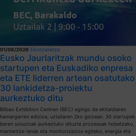
01/06/2026
Ekintzailetza
Eusko Jaurlaritzak mundu osoko
startupen eta Euskadiko enpresa
eta ETE liderren artean osatutako
30 lankidetza-proiektu
aurkeztuko ditu
Bilbao Exhibition Centren (BEC) egingo da ekitaldiaren
hamargarren edizioa, uztailaren 2ko goizean. 30 startupek
beren soluzioak aurkeztuko dituzte prozesuak hobetzeko,
mantentze-lanak eta monitorizazioa egiteko, energia eta