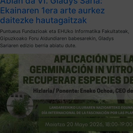
Abian da VI. Gladys Saria:
Ekainaren 1era arte aurkez
daitezke hautagaitzak
Puntueus Fundazioak eta EHUko Informatika Fakultateak,
Gipuzkoako Foru Aldundiaren babesarekin, Gladys
Sariaren edizio berria abiatu dute.