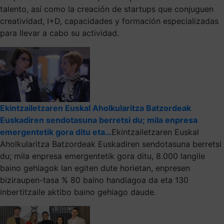
talento, así como la creación de startups que conjuguen
creatividad, I+D, capacidades y formación especializadas
para llevar a cabo su actividad.
Ekintzailetzaren Euskal Aholkularitza Batzordeak
Euskadiren sendotasuna berretsi du; mila enpresa
emergentetik gora ditu eta…
Ekintzailetzaren Euskal
Aholkularitza Batzordeak Euskadiren sendotasuna berretsi
du; mila enpresa emergentetik gora ditu, 8.000 langile
baino gehiagok lan egiten dute horietan, enpresen
biziraupen-tasa % 80 baino handiagoa da eta 130
inbertitzaile aktibo baino gehiago daude.