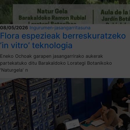
08/05/2026
Ingurumen-jasangarritasuna
Flora espezieak berreskuratzeko
‘in vitro’ teknologia
Eneko Ochoak garapen jasangarrirako aukerak
partekatuko ditu Barakaldoko Lorategi Botanikoko
'Naturgela' n