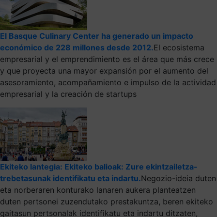
El Basque Culinary Center ha generado un impacto
económico de 228 millones desde 2012.
El ecosistema
empresarial y el emprendimiento es el área que más crece
y que proyecta una mayor expansión por el aumento del
asesoramiento, acompañamiento e impulso de la actividad
empresarial y la creación de startups
Ekiteko lantegia: Ekiteko balioak: Zure ekintzailetza-
trebetasunak identifikatu eta indartu.
Negozio-ideia duten
eta norberaren konturako lanaren aukera planteatzen
duten pertsonei zuzendutako prestakuntza, beren ekiteko
gaitasun pertsonalak identifikatu eta indartu ditzaten,