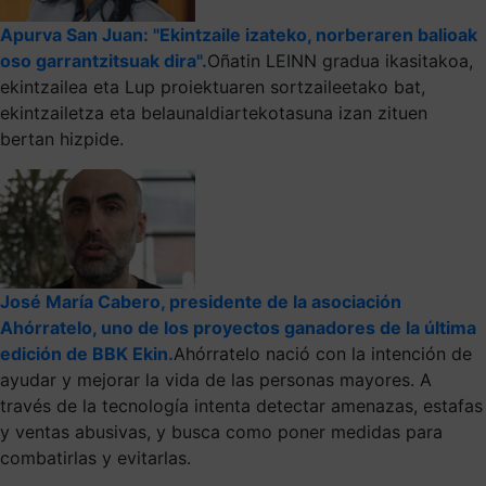
Apurva San Juan: "Ekintzaile izateko, norberaren balioak
oso garrantzitsuak dira".
Oñatin LEINN gradua ikasitakoa,
ekintzailea eta Lup proiektuaren sortzaileetako bat,
ekintzailetza eta belaunaldiartekotasuna izan zituen
bertan hizpide.
José María Cabero, presidente de la asociación
Ahórratelo, uno de los proyectos ganadores de la última
edición de BBK Ekin.
Ahórratelo nació con la intención de
ayudar y mejorar la vida de las personas mayores. A
través de la tecnología intenta detectar amenazas, estafas
y ventas abusivas, y busca como poner medidas para
combatirlas y evitarlas.