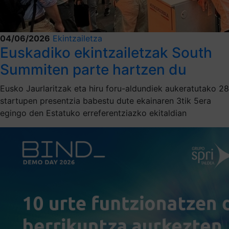
04/06/2026
Ekintzailetza
Euskadiko ekintzailetzak South
Summiten parte hartzen du
Eusko Jaurlaritzak eta hiru foru-aldundiek aukeratutako 28
startupen presentzia babestu dute ekainaren 3tik 5era
egingo den Estatuko erreferentziazko ekitaldian