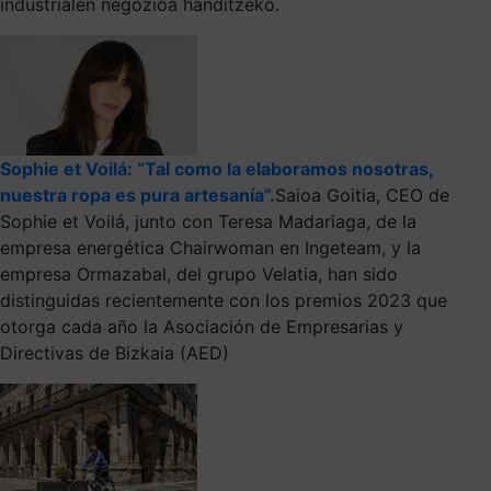
industrialen negozioa handitzeko.
Sophie et Voilá: “Tal como la elaboramos nosotras,
nuestra ropa es pura artesanía”.
Saioa Goitia, CEO de
Sophie et Voilá, junto con Teresa Madariaga, de la
empresa energética Chairwoman en Ingeteam, y la
empresa Ormazabal, del grupo Velatia, han sido
distinguidas recientemente con los premios 2023 que
otorga cada año la Asociación de Empresarias y
Directivas de Bizkaia (AED)