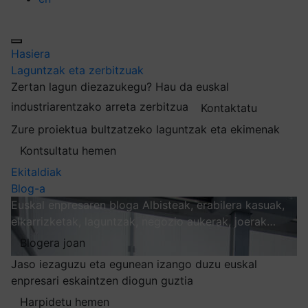
Hasiera
Laguntzak eta zerbitzuak
Zertan lagun diezazukegu?
Hau da euskal
industriarentzako arreta zerbitzua
Kontaktatu
Zure proiektua bultzatzeko laguntzak eta ekimenak
Kontsultatu hemen
Ekitaldiak
Blog-a
Euskal enpresaren bloga
Albisteak, erabilera kasuak,
elkarrizketak, laguntzak, negozio aukerak, joerak…
Blogera joan
Jaso iezaguzu eta egunean izango duzu euskal
enpresari eskaintzen diogun guztia
Harpidetu hemen