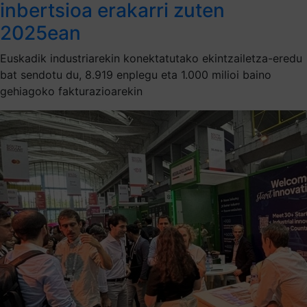
inbertsioa erakarri zuten
2025ean
Euskadik industriarekin konektatutako ekintzailetza-eredu
bat sendotu du, 8.919 enplegu eta 1.000 milioi baino
gehiagoko fakturazioarekin