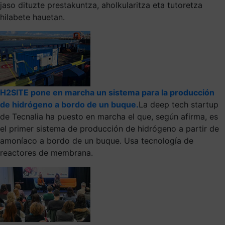
jaso dituzte prestakuntza, aholkularitza eta tutoretza
hilabete hauetan.
H2SITE pone en marcha un sistema para la producción
de hidrógeno a bordo de un buque.
La deep tech startup
de Tecnalia ha puesto en marcha el que, según afirma, es
el primer sistema de producción de hidrógeno a partir de
amoníaco a bordo de un buque. Usa tecnología de
reactores de membrana.