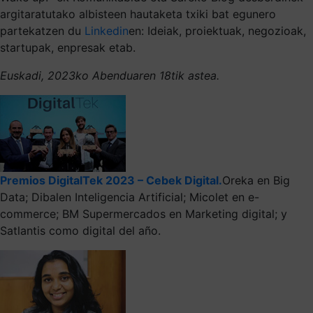
argitaratutako albisteen hautaketa txiki bat egunero
partekatzen du
Linkedin
en: Ideiak, proiektuak, negozioak,
startupak, enpresak etab.
Euskadi, 2023ko Abenduaren 18tik astea.
Premios DigitalTek 2023 – Cebek Digital.
Oreka en Big
Data; Dibalen Inteligencia Artificial; Micolet en e-
commerce; BM Supermercados en Marketing digital; y
Satlantis como digital del año.