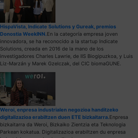
HispaVista, Indicate Solutions y Gureak, premios
Donostia WeekINN.
En la categoría empresa joven
innovadora, se ha reconocido a la startup Indicate
Solutions, creada en 2016 de la mano de los
investigadores Charles Lawrie, de IIS Biogipuzkoa, y Luis
Liz-Marzán y Marek Gzelczak, del CIC biomaGUNE.
Weroi, enpresa industrialen negozioa handitzeko
digitalizazioa erabiltzen duen ETE bizkaitarra.
Enpresa
bizkaitarra da Weroi, Bizkaiko Zientzia eta Teknologia
Parkean kokatua. Digitalizazioa erabiltzen du enpresa