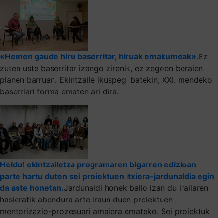
«Hemen gaude hiru baserritar, hiruak emakumeak».
Ez
zuten uste baserritar izango zirenik, ez zegoen beraien
planen barruan. Ekintzaile ikuspegi batekin, XXI. mendeko
baserriari forma ematen ari dira.
Heldu! ekintzailetza programaren bigarren edizioan
parte hartu duten sei proiektuen itxiera-jardunaldia egin
da aste honetan.
Jardunaldi honek balio izan du irailaren
hasieratik abendura arte iraun duen proiektuen
mentorizazio-prozesuari amaiera emateko. Sei proiektuk