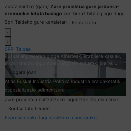
Zutaz mintzo
(
gara
)
Zure proiektua gure jarduera-
eremuekin lotuta badago
zuri buruz hitz egingo dugu
Spri Taldeko gure kanaletan
Kontaktatu
‹
›
SPRI Taldea
Euskal enpresaren bloga
Albisteak, erabilera kasuak,
elkarrizketak, laguntzak, negozio aukerak, joerak…
Blogera joan
Atlas
Euskal Industria Politika
Industria eraldaketatik
espezializazio adimentsura
Arakatu
Zure proiektua bultzatzeko laguntzak eta ekimenak
Kontsultatu hemen
Enpresentzako laguntza
Harremanetarako
Nire harpidetzak