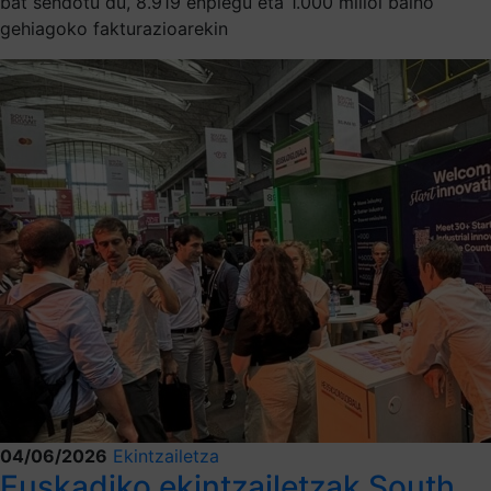
bat sendotu du, 8.919 enplegu eta 1.000 milioi baino
gehiagoko fakturazioarekin
04/06/2026
Ekintzailetza
Euskadiko ekintzailetzak South