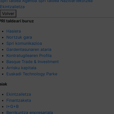
Spri taldea
Agenda Spri taldea
Nazioartekotzea
Ekintzailetza
Volver
PRI taldeari buruz
Hasiera
Nortzuk gara
Spri komunikazioa
Gardentasunaren ataria
Kontratugilearen Profila
Basque Trade & Investment
Arrisku kapitala
Euskadi Technology Parke
aiak
Ekintzailetza
Finantzaketa
I+G+B
Berrikuntza enpresariala