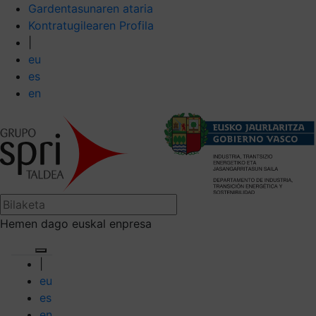
Gardentasunaren ataria
Kontratugilearen Profila
|
eu
es
en
Hemen dago euskal enpresa
|
eu
es
en