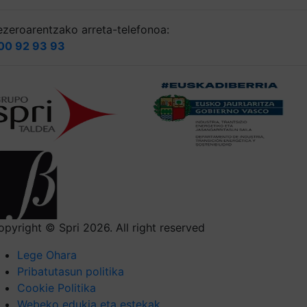
ezeroarentzako arreta-telefonoa:
00 92 93 93
opyright © Spri 2026. All right reserved
Lege Ohara
Pribatutasun politika
Cookie Politika
Webeko edukia eta estekak