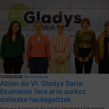
13/05/2026
Berdintasuna
Abian da VI. Gladys Saria:
Ekainaren 1era arte aurkez
daitezke hautagaitzak
Puntueus Fundazioak eta EHUko Informatika Fakultateak,