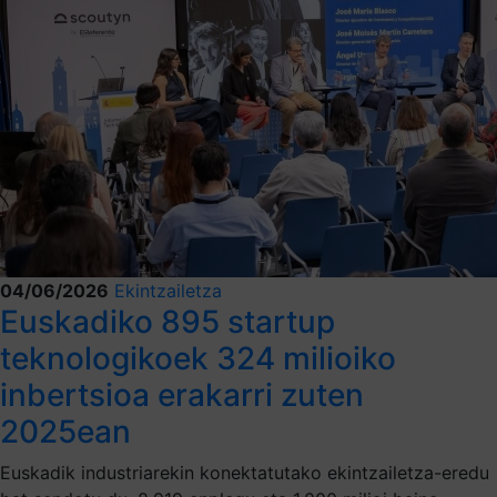
04/06/2026
Ekintzailetza
Euskadiko 895 startup
teknologikoek 324 milioiko
inbertsioa erakarri zuten
2025ean
Euskadik industriarekin konektatutako ekintzailetza-eredu