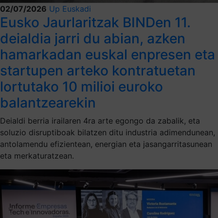
02/07/2026
Up Euskadi
Eusko Jaurlaritzak BINDen 11.
deialdia jarri du abian, azken
hamarkadan euskal enpresen eta
startupen arteko kontratuetan
lortutako 10 milioi euroko
balantzearekin
Deialdi berria irailaren 4ra arte egongo da zabalik, eta
soluzio disruptiboak bilatzen ditu industria adimendunean,
antolamendu efizientean, energian eta jasangarritasunean
eta merkaturatzean.