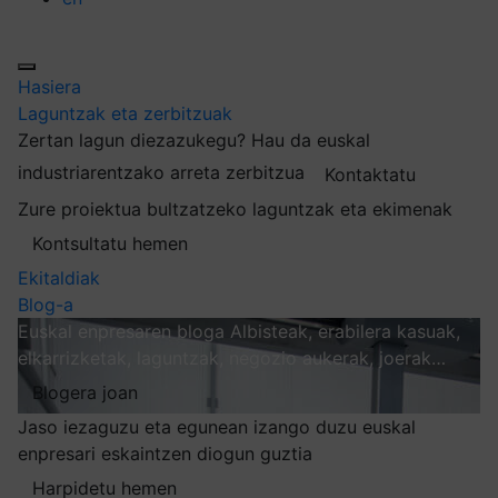
Hasiera
Laguntzak eta zerbitzuak
Zertan lagun diezazukegu?
Hau da euskal
industriarentzako arreta zerbitzua
Kontaktatu
Zure proiektua bultzatzeko laguntzak eta ekimenak
Kontsultatu hemen
Ekitaldiak
Blog-a
Euskal enpresaren bloga
Albisteak, erabilera kasuak,
elkarrizketak, laguntzak, negozio aukerak, joerak…
Blogera joan
Jaso iezaguzu eta egunean izango duzu euskal
enpresari eskaintzen diogun guztia
Harpidetu hemen