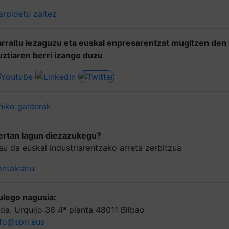
arpidetu zaitez
arraitu iezaguzu eta euskal enpresarentzat mugitzen den
uztiaren berri izango duzu
hiko galderak
ertan lagun diezazukegu?
au da euskal industriarentzako arreta zerbitzua
ontaktatu
ulego nagusia:
lda. Urquijo 36 4ª planta 48011 Bilbao
nfo@spri.eus