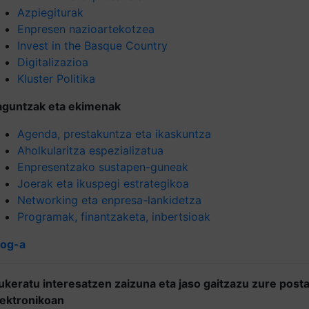
Azpiegiturak
Enpresen nazioartekotzea
Invest in the Basque Country
Digitalizazioa
Kluster Politika
aguntzak eta ekimenak
Agenda, prestakuntza eta ikaskuntza
Aholkularitza espezializatua
Enpresentzako sustapen-guneak
Joerak eta ikuspegi estrategikoa
Networking eta enpresa-lankidetza
Programak, finantzaketa, inbertsioak
log-a
ukeratu interesatzen zaizuna eta jaso gaitzazu zure post
lektronikoan