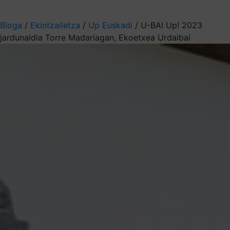
Aukeratu jaso nahi duzun informazioa
Bloga
/
Ekintzailetza
/
Up Euskadi
/
U-BAI Up! 2023
jardunaldia Torre Madariagan, Ekoetxea Urdaibai