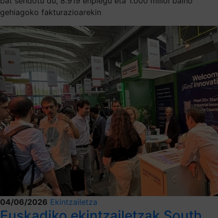
bat sendotu du, 8.919 enplegu eta 1.000 milioi baino
gehiagoko fakturazioarekin
04/06/2026
Ekintzailetza
Euskadiko ekintzailetzak South