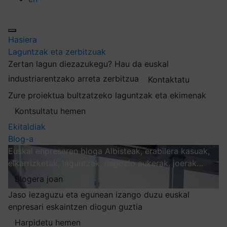
Hasiera
Laguntzak eta zerbitzuak
Zertan lagun diezazukegu?
Hau da euskal
industriarentzako arreta zerbitzua
Kontaktatu
Zure proiektua bultzatzeko laguntzak eta ekimenak
Kontsultatu hemen
Ekitaldiak
Blog-a
Euskal enpresaren bloga
Albisteak, erabilera kasuak,
elkarrizketak, laguntzak, negozio aukerak, joerak…
Blogera joan
Jaso iezaguzu eta egunean izango duzu euskal
enpresari eskaintzen diogun guztia
Harpidetu hemen