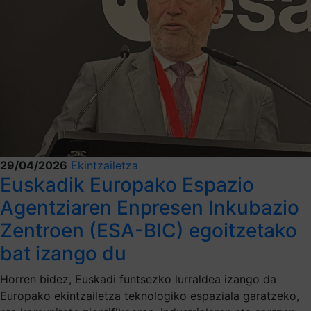
29/04/2026
Ekintzailetza
Euskadik Europako Espazio
Agentziaren Enpresen Inkubazio
Zentroen (ESA-BIC) egoitzetako
bat izango du
Horren bidez, Euskadi funtsezko lurraldea izango da
Europako ekintzailetza teknologiko espaziala garatzeko,