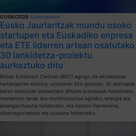
01/06/2026
Ekintzailetza
Eusko Jaurlaritzak mundu osoko
startupen eta Euskadiko enpresa
eta ETE liderren artean osatutako
30 lankidetza-proiektu
aurkeztuko ditu
Bilbao Exhibition Centren (BEC) egingo da ekitaldiaren
hamargarren edizioa, uztailaren 2ko goizean. 30 startupek
beren soluzioak aurkeztuko dituzte prozesuak hobetzeko,
mantentze-lanak eta monitorizazioa egiteko, energia eta
jasangarritasuna hobetzeko, eta bezero-harremana,
zibersegurtasuna eta osasuna hobetzeko.