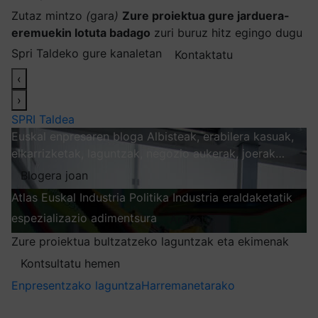
Zutaz mintzo
(
gara
)
Zure proiektua gure jarduera-
eremuekin lotuta badago
zuri buruz hitz egingo dugu
Spri Taldeko gure kanaletan
Kontaktatu
‹
›
SPRI Taldea
Euskal enpresaren bloga
Albisteak, erabilera kasuak,
elkarrizketak, laguntzak, negozio aukerak, joerak…
Blogera joan
Atlas
Euskal Industria Politika
Industria eraldaketatik
espezializazio adimentsura
Arakatu
Zure proiektua bultzatzeko laguntzak eta ekimenak
Kontsultatu hemen
Enpresentzako laguntza
Harremanetarako
Nire harpidetzak