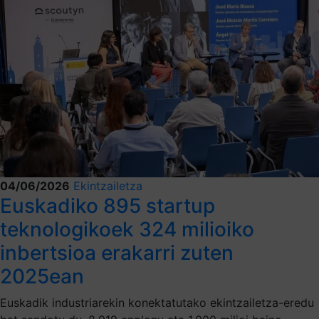
04/06/2026
Ekintzailetza
Euskadiko 895 startup
teknologikoek 324 milioiko
inbertsioa erakarri zuten
2025ean
Euskadik industriarekin konektatutako ekintzailetza-eredu