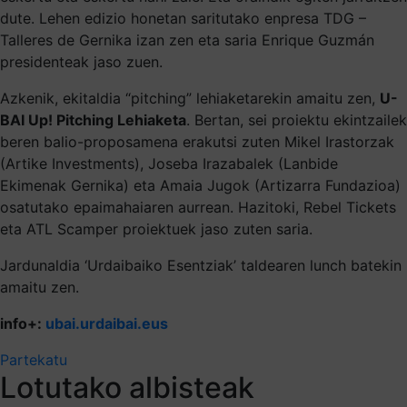
dute. Lehen edizio honetan saritutako enpresa TDG –
Talleres de Gernika izan zen eta saria Enrique Guzmán
presidenteak jaso zuen.
Azkenik, ekitaldia “pitching” lehiaketarekin amaitu zen,
U-
BAI Up! Pitching Lehiaketa
. Bertan, sei proiektu ekintzailek
beren balio-proposamena erakutsi zuten Mikel Irastorzak
(Artike Investments), Joseba Irazabalek (Lanbide
Ekimenak Gernika) eta Amaia Jugok (Artizarra Fundazioa)
osatutako epaimahaiaren aurrean. Hazitoki, Rebel Tickets
eta ATL Scamper proiektuek jaso zuten saria.
Jardunaldia ‘Urdaibaiko Esentziak’ taldearen lunch batekin
amaitu zen.
info+:
ubai.urdaibai.eus
Partekatu
Lotutako albisteak