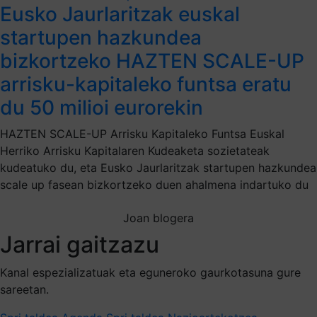
Eusko Jaurlaritzak euskal
startupen hazkundea
bizkortzeko HAZTEN SCALE-UP
arrisku-kapitaleko funtsa eratu
du 50 milioi eurorekin
HAZTEN SCALE-UP Arrisku Kapitaleko Funtsa Euskal
Herriko Arrisku Kapitalaren Kudeaketa sozietateak
kudeatuko du, eta Eusko Jaurlaritzak startupen hazkundea
scale up fasean bizkortzeko duen ahalmena indartuko du
Joan blogera
Jarrai gaitzazu
Kanal espezializatuak eta eguneroko gaurkotasuna gure
sareetan.