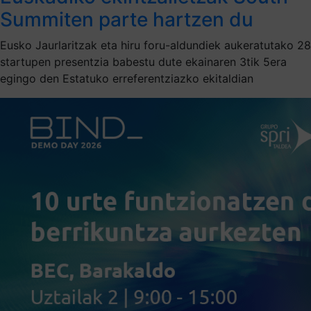
Summiten parte hartzen du
Eusko Jaurlaritzak eta hiru foru-aldundiek aukeratutako 28
startupen presentzia babestu dute ekainaren 3tik 5era
egingo den Estatuko erreferentziazko ekitaldian