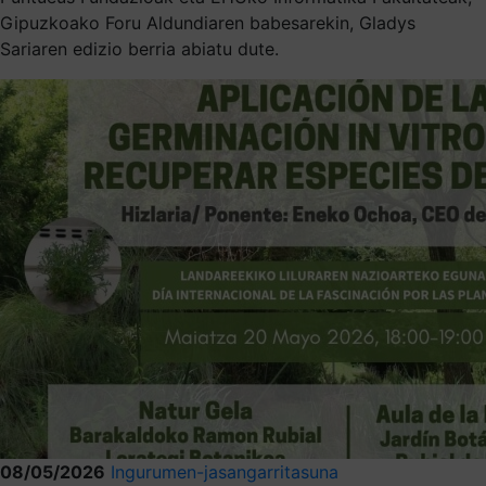
Gipuzkoako Foru Aldundiaren babesarekin, Gladys
Sariaren edizio berria abiatu dute.
08/05/2026
Ingurumen-jasangarritasuna