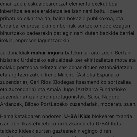
eman zuen, eskualdearentzat elementu exekutiboa,
inbertitzailea eta eraldatzailea izan nahi baitu. Izaera
pribatuko elkartea da, baina bokazio publikokoa, eta
Urdaibai enpresa-ekimen berriak sortzeko nodo ezagun
bihurtzeko xedearekin bat egin nahi duten bazkide berriei
irekia, enpresen laguntzarekin.
Jardunaldiak
mahai-inguru
batekin jarraitu zuen. Bertan,
hizlariek Urdaibaiko eskualdeak zer ekintzailetza mota eta
nolako pertsona ekintzaileak behar dituen eztabaidatzen
eta argitzen zuten. Irene Milleiro (Ashoka Españako
zuzendaria), Gari Rios (Bodegas Itsasmendiko sortzailea
eta zuzendaria) eta Amaia Jugo (Artizarra Fundazioko
zuzendaria) izan ziren protagonistak. Saioa Nagore
Ardanzak, Bilbao PortLabeko zuzendariak, moderatu zuen.
Hamaiketakoaren ondoren,
U-BAI Kids
blokearen txanda
izan zen. Ikastetxeetako ordezkariek eta U-BAI Kids
taldeko kideek aurten gazteenekin egingo diren