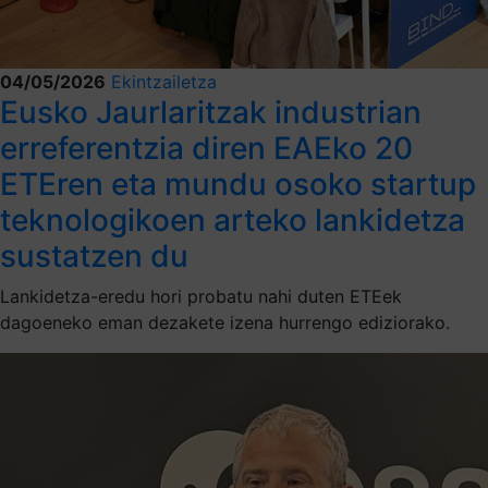
04/05/2026
Ekintzailetza
Eusko Jaurlaritzak industrian
erreferentzia diren EAEko 20
ETEren eta mundu osoko startup
teknologikoen arteko lankidetza
sustatzen du
Lankidetza-eredu hori probatu nahi duten ETEek
dagoeneko eman dezakete izena hurrengo ediziorako.