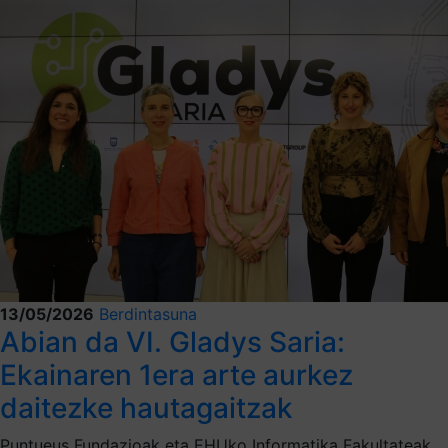
13/05/2026
Berdintasuna
Abian da VI. Gladys Saria:
Ekainaren 1era arte aurkez
daitezke hautagaitzak
Puntueus Fundazioak eta EHUko Informatika Fakultateak,