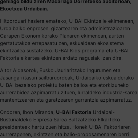
gehiago bildu ziren Madariaga Dorretxeko auditorioan,
Ekoetxea Urdaibain.
Hitzorduari hasiera emateko, U-BAI Ekintzaile ekimenean,
Urdaibaiko enpresen, gizartearen eta administrazioaren
Garapen Ekonomikorako Planaren ekimenean, aurten
gertatutakoa errepasatu zen, eskualdean ekosistema
ekintzailea sustatzeko. U-BAI Kids programa eta U-BAI
Faktoria elkartea ekintzen ardatz nagusiak izan dira.
Aitor Aldasorok, Eusko Jaurlaritzako Ingurumen eta
Jasangarritasun sailburuordeak, Urdaibaiko eskualderako
U-BAI bezalako proiektu baten balioa eta etorkizuneko
aurrerabidea azpimarratu zituen, lurraldeko industria-sarea
mantentzearen eta garatzearen garrantzia azpimarratuz.
Ondoren, Ibon Miranda,
U-BAI Faktoria
Urdaibai-
Busturialdeko Enpresa Sarea Bultzatzeko Elkarteko
presidenteak hartu zuen hitza. Honek U-BAI Faktoriaren
aurrerapenen, ekintzen eta balio-proposamenaren berri