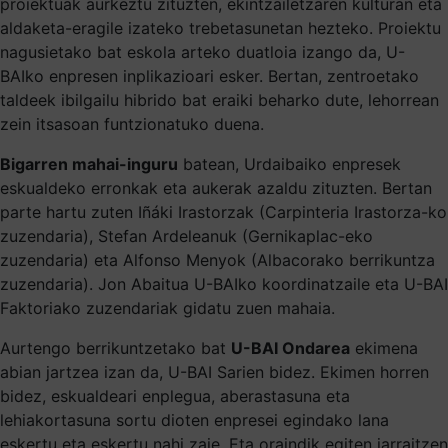
proiektuak aurkeztu zituzten, ekintzailetzaren kulturan eta
aldaketa-eragile izateko trebetasunetan hezteko. Proiektu
nagusietako bat eskola arteko duatloia izango da, U-
BAIko enpresen inplikazioari esker. Bertan, zentroetako
taldeek ibilgailu hibrido bat eraiki beharko dute, lehorrean
zein itsasoan funtzionatuko duena.
Bigarren mahai-inguru
batean, Urdaibaiko enpresek
eskualdeko erronkak eta aukerak azaldu zituzten. Bertan
parte hartu zuten Iñáki Irastorzak (Carpinteria Irastorza-ko
zuzendaria), Stefan Ardeleanuk (Gernikaplac-eko
zuzendaria) eta Alfonso Menyok (Albacorako berrikuntza
zuzendaria). Jon Abaitua U-BAIko koordinatzaile eta U-BAI
Faktoriako zuzendariak gidatu zuen mahaia.
Aurtengo berrikuntzetako bat
U-BAI Ondarea
ekimena
abian jartzea izan da, U-BAI Sarien bidez. Ekimen horren
bidez, eskualdeari enplegua, aberastasuna eta
lehiakortasuna sortu dioten enpresei egindako lana
eskertu eta eskertu nahi zaie. Eta oraindik egiten jarraitzen