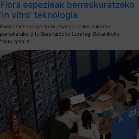
Flora espezieak berreskuratzeko
‘in vitro’ teknologia
Eneko Ochoak garapen jasangarrirako aukerak
partekatuko ditu Barakaldoko Lorategi Botanikoko
'Naturgela' n