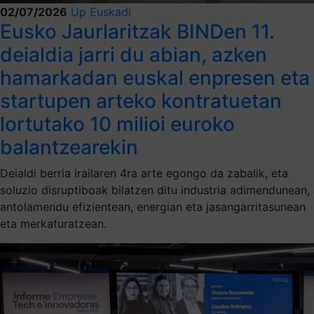
02/07/2026
Up Euskadi
Eusko Jaurlaritzak BINDen 11.
deialdia jarri du abian, azken
hamarkadan euskal enpresen eta
startupen arteko kontratuetan
lortutako 10 milioi euroko
balantzearekin
Deialdi berria irailaren 4ra arte egongo da zabalik, eta
soluzio disruptiboak bilatzen ditu industria adimendunean,
antolamendu efizientean, energian eta jasangarritasunean
eta merkaturatzean.