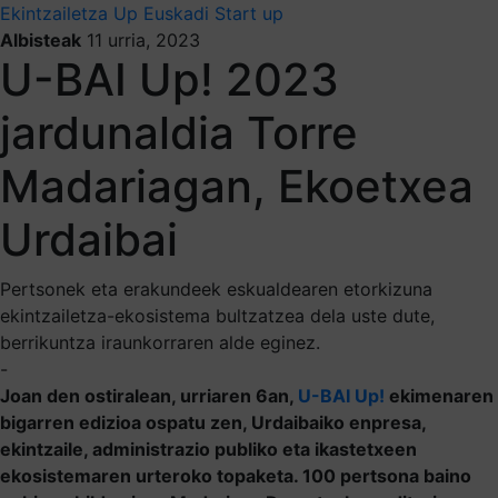
Ekintzailetza
Up Euskadi
Start up
Albisteak
11 urria, 2023
U-BAI Up! 2023
jardunaldia Torre
Madariagan, Ekoetxea
Urdaibai
Pertsonek eta erakundeek eskualdearen etorkizuna
ekintzailetza-ekosistema bultzatzea dela uste dute,
berrikuntza iraunkorraren alde eginez.
-
Joan den ostiralean, urriaren 6an,
U-BAI Up!
ekimenaren
bigarren edizioa ospatu zen, Urdaibaiko enpresa,
ekintzaile, administrazio publiko eta ikastetxeen
ekosistemaren urteroko topaketa. 100 pertsona baino