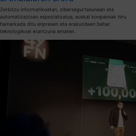
Zerbitzu informatikoetan, zibersegurtasunean eta
automatizazioan espezializatua, euskal konpainiak hiru
hamarkada ditu enpresen eta erakundeen behar
teknologikoei erantzuna ematen.