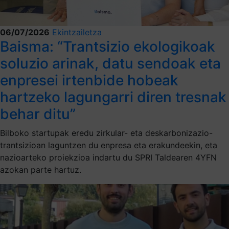
06/07/2026
Ekintzailetza
Baisma: “Trantsizio ekologikoak
soluzio arinak, datu sendoak eta
enpresei irtenbide hobeak
hartzeko lagungarri diren tresnak
behar ditu”
Bilboko startupak eredu zirkular- eta deskarbonizazio-
trantsizioan laguntzen du enpresa eta erakundeekin, eta
nazioarteko proiekzioa indartu du SPRI Taldearen 4YFN
azokan parte hartuz.