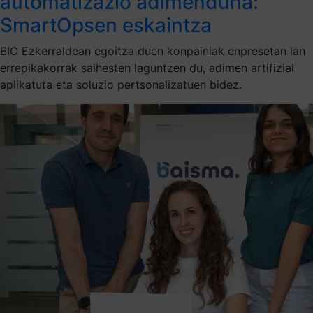
automatizazio adimenduna:
SmartOpsen eskaintza
BIC Ezkerraldean egoitza duen konpainiak enpresetan lan
errepikakorrak saihesten laguntzen du, adimen artifizial
aplikatuta eta soluzio pertsonalizatuen bidez.