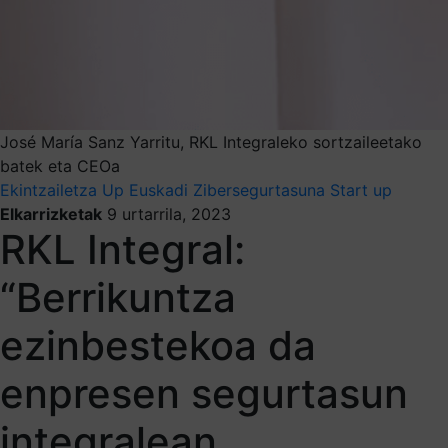
José María Sanz Yarritu, RKL Integraleko sortzaileetako
batek eta CEOa
Ekintzailetza
Up Euskadi
Zibersegurtasuna
Start up
Elkarrizketak
9 urtarrila, 2023
RKL Integral:
“Berrikuntza
ezinbestekoa da
enpresen segurtasun
integralean