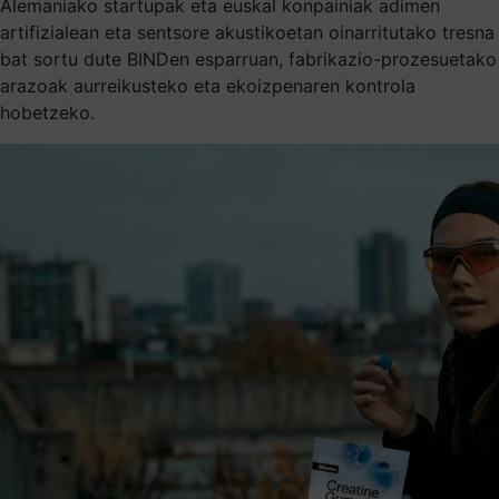
Alemaniako startupak eta euskal konpainiak adimen
artifizialean eta sentsore akustikoetan oinarritutako tresna
bat sortu dute BINDen esparruan, fabrikazio-prozesuetako
arazoak aurreikusteko eta ekoizpenaren kontrola
hobetzeko.