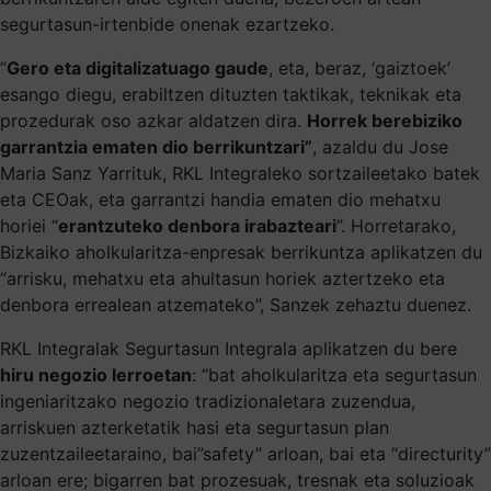
segurtasun-irtenbide onenak ezartzeko.
“
Gero eta digitalizatuago gaude
, eta, beraz, ‘gaiztoek’
esango diegu, erabiltzen dituzten taktikak, teknikak eta
prozedurak oso azkar aldatzen dira.
Horrek berebiziko
garrantzia ematen dio berrikuntzari”
, azaldu du Jose
Maria Sanz Yarrituk, RKL Integraleko sortzaileetako batek
eta CEOak, eta garrantzi handia ematen dio mehatxu
horiei “
erantzuteko denbora irabazteari
”. Horretarako,
Bizkaiko aholkularitza-enpresak berrikuntza aplikatzen du
“arrisku, mehatxu eta ahultasun horiek aztertzeko eta
denbora errealean atzemateko”, Sanzek zehaztu duenez.
RKL Integralak Segurtasun Integrala aplikatzen du bere
hiru negozio lerroetan
: “bat aholkularitza eta segurtasun
ingeniaritzako negozio tradizionaletara zuzendua,
arriskuen azterketatik hasi eta segurtasun plan
zuzentzaileetaraino, bai”safety” arloan, bai eta “directurity”
arloan ere; bigarren bat prozesuak, tresnak eta soluzioak