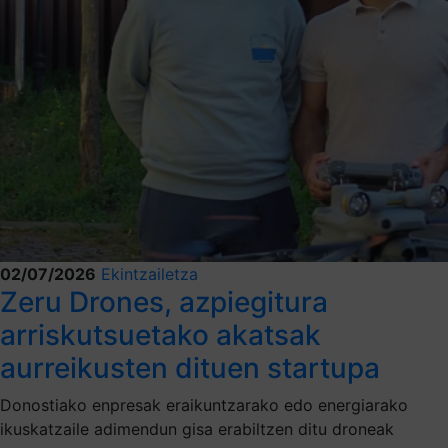
02/07/2026
Ekintzailetza
Zeru Drones, azpiegitura
arriskutsuetako akatsak
aurreikusten dituen startupa
Donostiako enpresak eraikuntzarako edo energiarako
ikuskatzaile adimendun gisa erabiltzen ditu droneak