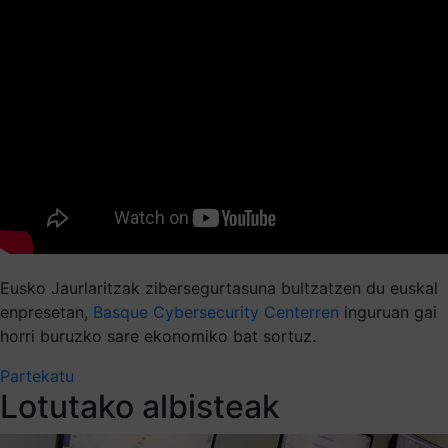
Eusko Jaurlaritzak
zibersegurtasuna
bultzatzen du euskal
enpresetan,
Basque Cybersecurity Centerren
inguruan gai
horri buruzko sare ekonomiko bat sortuz.
Partekatu
Lotutako albisteak