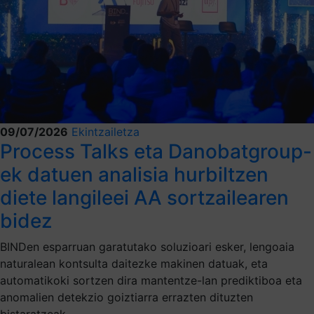
09/07/2026
Ekintzailetza
Process Talks eta Danobatgroup-
ek datuen analisia hurbiltzen
diete langileei AA sortzailearen
bidez
BINDen esparruan garatutako soluzioari esker, lengoaia
naturalean kontsulta daitezke makinen datuak, eta
automatikoki sortzen dira mantentze-lan prediktiboa eta
anomalien detekzio goiztiarra errazten dituzten
bistaratzeak.