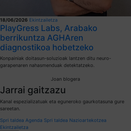
18/06/2026
Ekintzailetza
PlayGress Labs, Arabako
berrikuntza AGHAren
diagnostikoa hobetzeko
Konpainiak doitasun-soluzioak lantzen ditu neuro-
garapenaren nahasmenduak detektatzeko.
Joan blogera
Jarrai gaitzazu
Kanal espezializatuak eta eguneroko gaurkotasuna gure
sareetan.
Spri taldea
Agenda Spri taldea
Nazioartekotzea
Ekintzailetza