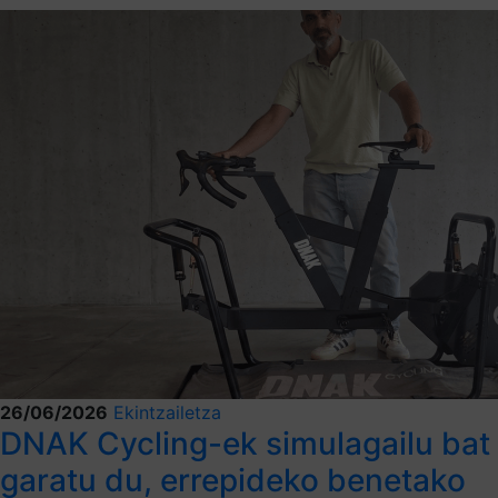
26/06/2026
Ekintzailetza
DNAK Cycling-ek simulagailu bat
garatu du, errepideko benetako