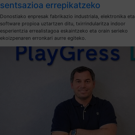
sentsazioa errepikatzeko
Donostiako enpresak fabrikazio industriala, elektronika eta
software propioa uztartzen ditu, txirrindularitza indoor
esperientzia errealistagoa eskaintzeko eta orain serieko
ekoizpenaren erronkari aurre egiteko.