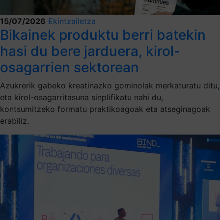
15/07/2026
Ekintzailetza
Bikainek produktu berri batekin
hasi du bere jarduera, kirol-
osagarrien sektorean
Azukrerik gabeko kreatinazko gominolak merkaturatu ditu,
eta kirol-osagarritasuna sinplifikatu nahi du,
kontsumitzeko formatu praktikoagoak eta atseginagoak
erabiliz.