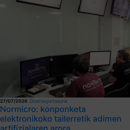
27/07/2026
Zibersegurtasuna
Normicro: konponketa
elektronikoko tailerretik adimen
artifizialaren arora