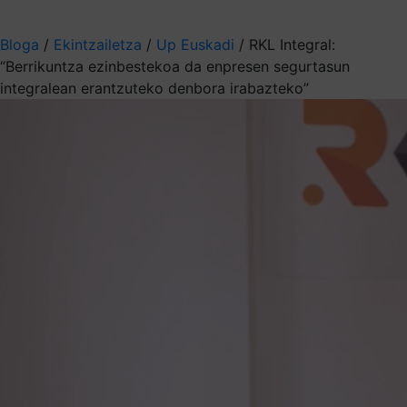
Aukeratu jaso nahi duzun informazioa
Bloga
/
Ekintzailetza
/
Up Euskadi
/
RKL Integral:
“Berrikuntza ezinbestekoa da enpresen segurtasun
integralean erantzuteko denbora irabazteko”