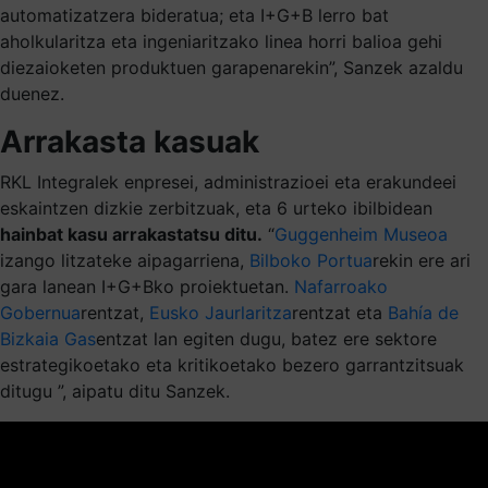
automatizatzera bideratua; eta I+G+B lerro bat
aholkularitza eta ingeniaritzako linea horri balioa gehi
diezaioketen produktuen garapenarekin”, Sanzek azaldu
duenez.
Arrakasta kasuak
RKL Integralek enpresei, administrazioei eta erakundeei
eskaintzen dizkie zerbitzuak, eta 6 urteko ibilbidean
hainbat kasu arrakastatsu ditu.
“
Guggenheim Museoa
izango litzateke aipagarriena,
Bilboko Portua
rekin ere ari
gara lanean I+G+Bko proiektuetan.
Nafarroako
Gobernua
rentzat,
Eusko Jaurlaritza
rentzat eta
Bahía de
Bizkaia Gas
entzat lan egiten dugu, batez ere sektore
estrategikoetako eta kritikoetako bezero garrantzitsuak
ditugu ”, aipatu ditu Sanzek.