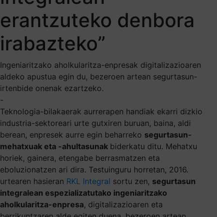
erantzuteko denbora
irabazteko”
Ingeniaritzako aholkularitza-enpresak digitalizazioaren
aldeko apustua egin du, bezeroen artean segurtasun-
irtenbide onenak ezartzeko.
-
Teknologia-bilakaerak aurrerapen handiak ekarri dizkio
industria-sektoreari urte gutxiren buruan, baina, aldi
berean, enpresek aurre egin beharreko
segurtasun-
mehatxuak eta -ahultasunak
biderkatu ditu. Mehatxu
horiek, gainera, etengabe berrasmatzen eta
eboluzionatzen ari dira. Testuinguru horretan, 2016.
urtearen hasieran
RKL Integral
sortu zen,
segurtasun
integralean espezializatutako ingeniaritzako
aholkularitza-enpresa
, digitalizazioaren eta
berrikuntzaren alde egiten duena, bezeroen artean