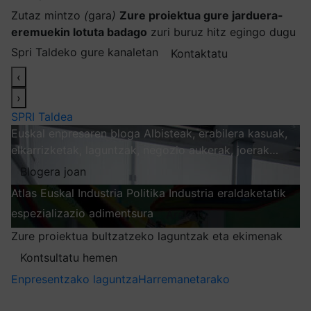
Zutaz mintzo
(
gara
)
Zure proiektua gure jarduera-
eremuekin lotuta badago
zuri buruz hitz egingo dugu
Spri Taldeko gure kanaletan
Kontaktatu
‹
›
SPRI Taldea
Euskal enpresaren bloga
Albisteak, erabilera kasuak,
elkarrizketak, laguntzak, negozio aukerak, joerak…
Blogera joan
Atlas
Euskal Industria Politika
Industria eraldaketatik
espezializazio adimentsura
Arakatu
Zure proiektua bultzatzeko laguntzak eta ekimenak
Kontsultatu hemen
Enpresentzako laguntza
Harremanetarako
Nire harpidetzak