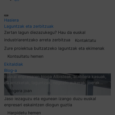
Hasiera
Laguntzak eta zerbitzuak
Zertan lagun diezazukegu?
Hau da euskal
industriarentzako arreta zerbitzua
Kontaktatu
Zure proiektua bultzatzeko laguntzak eta ekimenak
Kontsultatu hemen
Ekitaldiak
Blog-a
Euskal enpresaren bloga
Albisteak, erabilera kasuak,
elkarrizketak, laguntzak, negozio aukerak, joerak…
Blogera joan
Jaso iezaguzu eta egunean izango duzu euskal
enpresari eskaintzen diogun guztia
Harpidetu hemen