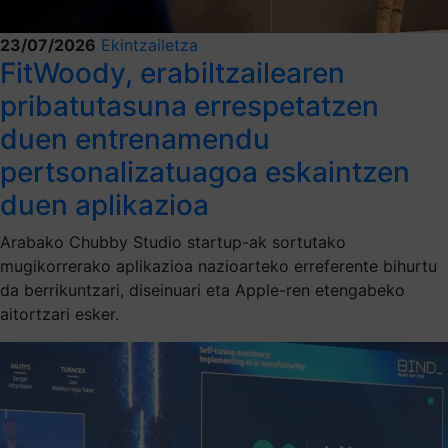
23/07/2026
Ekintzailetza
FitWoody, erabiltzailearen
pribatutasuna errespetatzen
duen entrenamendu
pertsonalizatuagoa eskaintzen
duen aplikazioa
Arabako Chubby Studio startup-ak sortutako
mugikorrerako aplikazioa nazioarteko erreferente bihurtu
da berrikuntzari, diseinuari eta Apple-ren etengabeko
aitortzari esker.