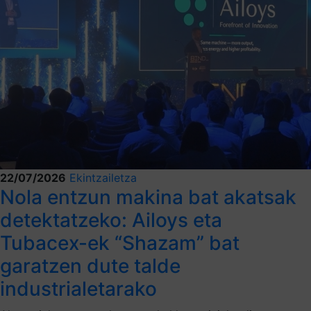
22/07/2026
Ekintzailetza
Nola entzun makina bat akatsak
detektatzeko: Ailoys eta
Tubacex-ek “Shazam” bat
garatzen dute talde
industrialetarako