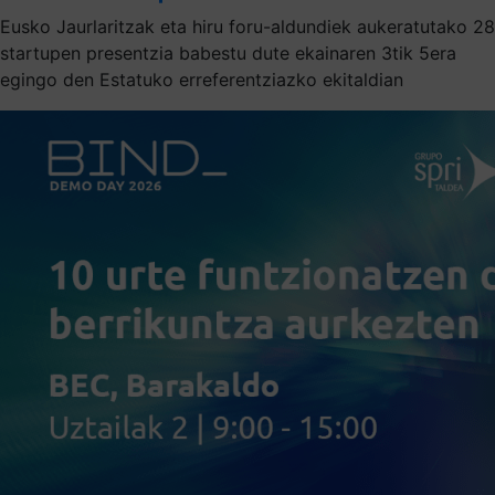
Eusko Jaurlaritzak eta hiru foru-aldundiek aukeratutako 28
startupen presentzia babestu dute ekainaren 3tik 5era
egingo den Estatuko erreferentziazko ekitaldian