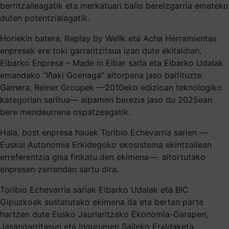
berritzaileagatik eta merkatuari balio bereizgarria emateko
duten potentzialagatik.
Horiekin batera, Replay by Wellk eta Acha Herramientas
enpresek ere toki garrantzitsua izan dute ekitaldian,
Eibarko Enpresa – Made in Eibar saria eta Eibarko Udalak
emandako “Iñaki Goenaga” aitorpena jaso baitituzte.
Gainera, Reiner Groupek —2010eko edizioan teknologiko
kategorian saritua— aipamen berezia jaso du 2025ean
bere mendeurrena ospatzeagatik.
Hala, bost enpresa hauek Toribio Echevarria sarien —
Euskal Autonomia Erkidegoko ekosistema ekintzailean
erreferentzia gisa finkatu den ekimena— aitortutako
enpresen zerrendan sartu dira.
Toribio Echevarria sariak Eibarko Udalak eta BIC
Gipuzkoak sustatutako ekimena da eta bertan parte
hartzen dute Eusko Jaurlaritzako Ekonomia-Garapen,
Jasangarritasun eta Ingurumen Saileko Eraldaketa