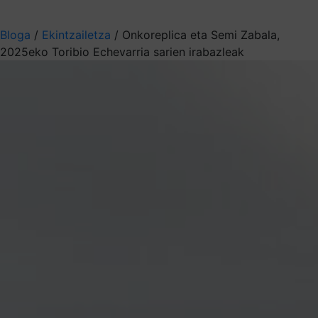
Aukeratu jaso nahi duzun informazioa
Bloga
/
Ekintzailetza
/
Onkoreplica eta Semi Zabala,
2025eko Toribio Echevarria sarien irabazleak