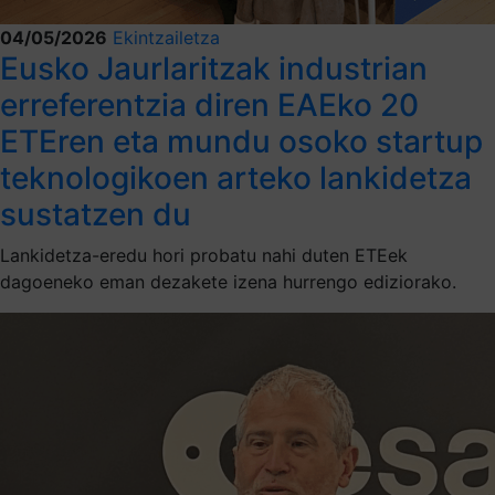
04/05/2026
Ekintzailetza
Eusko Jaurlaritzak industrian
erreferentzia diren EAEko 20
ETEren eta mundu osoko startup
teknologikoen arteko lankidetza
sustatzen du
Lankidetza-eredu hori probatu nahi duten ETEek
dagoeneko eman dezakete izena hurrengo ediziorako.