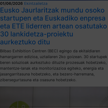
01/06/2026
Ekintzailetza
Eusko Jaurlaritzak mundu osoko
startupen eta Euskadiko enpresa
eta ETE liderren artean osatutako
30 lankidetza-proiektu
aurkeztuko ditu
Bilbao Exhibition Centren (BEC) egingo da ekitaldiaren
hamargarren edizioa, uztailaren 2ko goizean. 30 startupek
beren soluzioak aurkeztuko dituzte prozesuak hobetzeko,
mantentze-lanak eta monitorizazioa egiteko, energia eta
jasangarritasuna hobetzeko, eta bezero-harremana,
zibersegurtasuna eta osasuna hobetzeko.