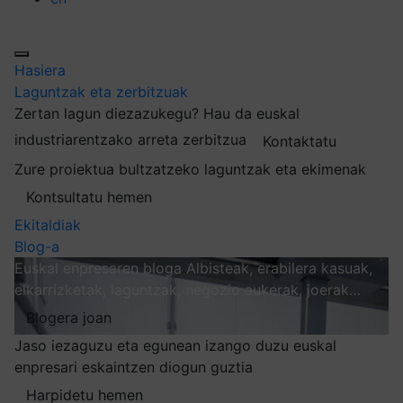
Hasiera
Laguntzak eta zerbitzuak
Zertan lagun diezazukegu?
Hau da euskal
industriarentzako arreta zerbitzua
Kontaktatu
Zure proiektua bultzatzeko laguntzak eta ekimenak
Kontsultatu hemen
Ekitaldiak
Blog-a
Euskal enpresaren bloga
Albisteak, erabilera kasuak,
elkarrizketak, laguntzak, negozio aukerak, joerak…
Blogera joan
Jaso iezaguzu eta egunean izango duzu euskal
enpresari eskaintzen diogun guztia
Harpidetu hemen