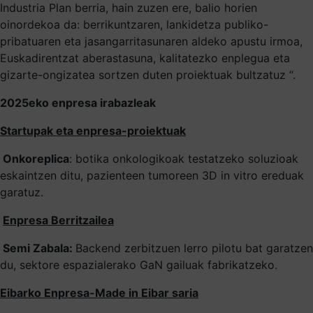
Industria Plan berria, hain zuzen ere, balio horien
oinordekoa da: berrikuntzaren, lankidetza publiko-
pribatuaren eta jasangarritasunaren aldeko apustu irmoa,
Euskadirentzat aberastasuna, kalitatezko enplegua eta
gizarte-ongizatea sortzen duten proiektuak bultzatuz “.
2025eko enpresa irabazleak
Startupak eta enpresa-proiektuak
Onkoreplica
: botika onkologikoak testatzeko soluzioak
eskaintzen ditu, pazienteen tumoreen 3D in vitro ereduak
garatuz.
Enpresa Berritzailea
Semi Zabala:
Backend zerbitzuen lerro pilotu bat garatzen
du, sektore espazialerako GaN gailuak fabrikatzeko.
Eibarko Enpresa-Made in Eibar saria