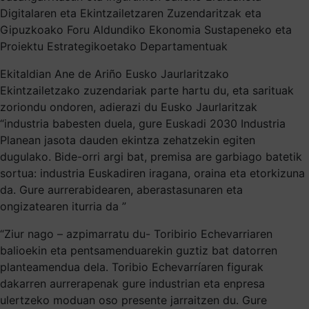
Digitalaren eta Ekintzailetzaren Zuzendaritzak eta
Gipuzkoako Foru Aldundiko Ekonomia Sustapeneko eta
Proiektu Estrategikoetako Departamentuak
Ekitaldian Ane de Ariño Eusko Jaurlaritzako
Ekintzailetzako zuzendariak parte hartu du, eta sarituak
zoriondu ondoren, adierazi du Eusko Jaurlaritzak
“industria babesten duela, gure Euskadi 2030 Industria
Planean jasota dauden ekintza zehatzekin egiten
dugulako. Bide-orri argi bat, premisa are garbiago batetik
sortua: industria Euskadiren iragana, oraina eta etorkizuna
da. Gure aurrerabidearen, aberastasunaren eta
ongizatearen iturria da ”
“Ziur nago – azpimarratu du- Toribirio Echevarriaren
balioekin eta pentsamenduarekin guztiz bat datorren
planteamendua dela. Toribio Echevarríaren figurak
dakarren aurrerapenak gure industrian eta enpresa
ulertzeko moduan oso presente jarraitzen du. Gure