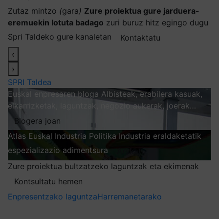
Zutaz mintzo
(
gara
)
Zure proiektua gure jarduera-
eremuekin lotuta badago
zuri buruz hitz egingo dugu
Spri Taldeko gure kanaletan
Kontaktatu
‹
›
SPRI Taldea
Euskal enpresaren bloga
Albisteak, erabilera kasuak,
elkarrizketak, laguntzak, negozio aukerak, joerak…
Blogera joan
Atlas
Euskal Industria Politika
Industria eraldaketatik
espezializazio adimentsura
Arakatu
Zure proiektua bultzatzeko laguntzak eta ekimenak
Kontsultatu hemen
Enpresentzako laguntza
Harremanetarako
Nire harpidetzak