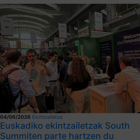
04/06/2026
Ekintzailetza
Euskadiko ekintzailetzak South
Summiten parte hartzen du