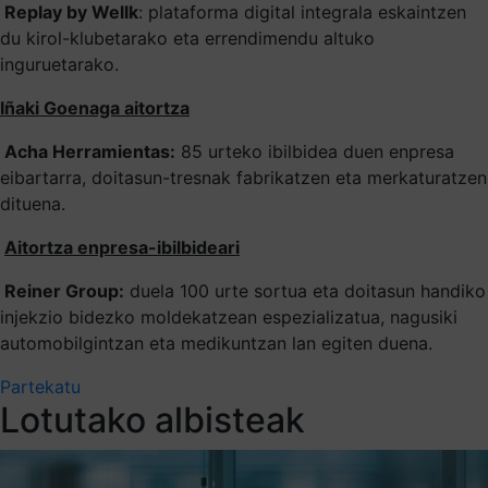
Replay by Wellk
: plataforma digital integrala eskaintzen
du kirol-klubetarako eta errendimendu altuko
inguruetarako.
Iñaki Goenaga aitortza
Acha Herramientas:
85 urteko ibilbidea duen enpresa
eibartarra, doitasun-tresnak fabrikatzen eta merkaturatzen
dituena.
Aitortza enpresa-ibilbideari
Reiner Group:
duela 100 urte sortua eta doitasun handiko
injekzio bidezko moldekatzean espezializatua, nagusiki
automobilgintzan eta medikuntzan lan egiten duena.
Partekatu
Lotutako albisteak