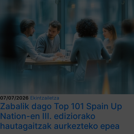
07/07/2026
Ekintzailetza
Zabalik dago Top 101 Spain Up
Nation-en III. ediziorako
hautagaitzak aurkezteko epea