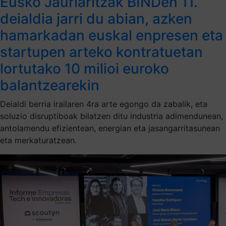
Eusko Jaurlaritzak BINDen 11.
deialdia jarri du abian, azken
hamarkadan euskal enpresen eta
startupen arteko kontratuetan
lortutako 10 milioi euroko
balantzearekin
Deialdi berria irailaren 4ra arte egongo da zabalik, eta
soluzio disruptiboak bilatzen ditu industria adimendunean,
antolamendu efizientean, energian eta jasangarritasunean
eta merkaturatzean.