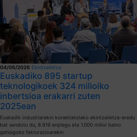
04/06/2026
Ekintzailetza
Euskadiko 895 startup
teknologikoek 324 milioiko
inbertsioa erakarri zuten
2025ean
Euskadik industriarekin konektatutako ekintzailetza-eredu
bat sendotu du, 8.919 enplegu eta 1.000 milioi baino
gehiagoko fakturazioarekin