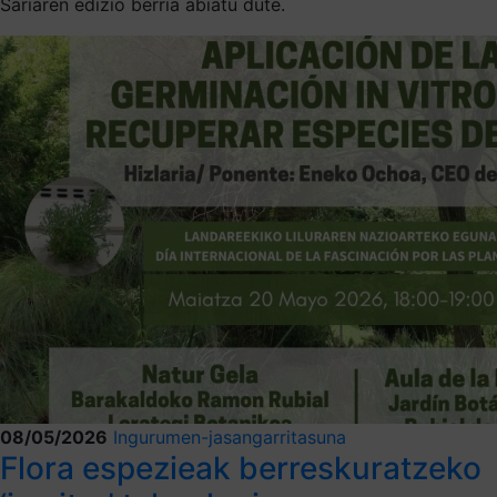
Sariaren edizio berria abiatu dute.
08/05/2026
Ingurumen-jasangarritasuna
Flora espezieak berreskuratzeko