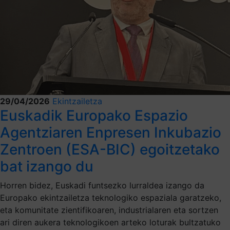
29/04/2026
Ekintzailetza
Euskadik Europako Espazio
Agentziaren Enpresen Inkubazio
Zentroen (ESA-BIC) egoitzetako
bat izango du
Horren bidez, Euskadi funtsezko lurraldea izango da
Europako ekintzailetza teknologiko espaziala garatzeko,
eta komunitate zientifikoaren, industrialaren eta sortzen
ari diren aukera teknologikoen arteko loturak bultzatuko