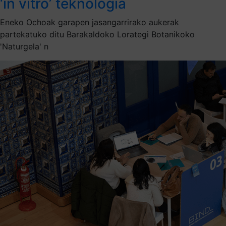
‘in vitro’ teknologia
Eneko Ochoak garapen jasangarrirako aukerak
partekatuko ditu Barakaldoko Lorategi Botanikoko
'Naturgela' n