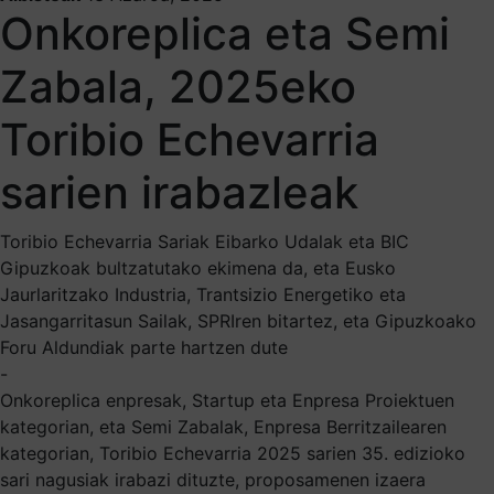
Onkoreplica eta Semi
Zabala, 2025eko
Toribio Echevarria
sarien irabazleak
Toribio Echevarria Sariak Eibarko Udalak eta BIC
Gipuzkoak bultzatutako ekimena da, eta Eusko
Jaurlaritzako Industria, Trantsizio Energetiko eta
Jasangarritasun Sailak, SPRIren bitartez, eta Gipuzkoako
Foru Aldundiak parte hartzen dute
-
Onkoreplica enpresak, Startup eta Enpresa Proiektuen
kategorian, eta Semi Zabalak, Enpresa Berritzailearen
kategorian, Toribio Echevarria 2025 sarien 35. edizioko
sari nagusiak irabazi dituzte, proposamenen izaera