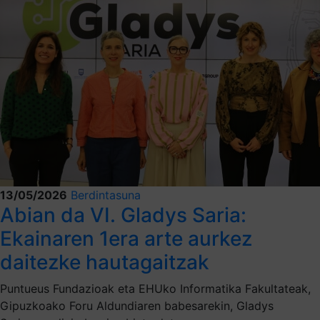
13/05/2026
Berdintasuna
Abian da VI. Gladys Saria:
Ekainaren 1era arte aurkez
daitezke hautagaitzak
Puntueus Fundazioak eta EHUko Informatika Fakultateak,
Gipuzkoako Foru Aldundiaren babesarekin, Gladys