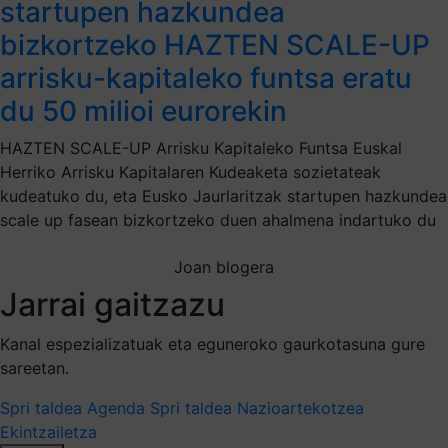
startupen hazkundea
bizkortzeko HAZTEN SCALE-UP
arrisku-kapitaleko funtsa eratu
du 50 milioi eurorekin
HAZTEN SCALE-UP Arrisku Kapitaleko Funtsa Euskal
Herriko Arrisku Kapitalaren Kudeaketa sozietateak
kudeatuko du, eta Eusko Jaurlaritzak startupen hazkundea
scale up fasean bizkortzeko duen ahalmena indartuko du
Joan blogera
Jarrai gaitzazu
Kanal espezializatuak eta eguneroko gaurkotasuna gure
sareetan.
Spri taldea
Agenda Spri taldea
Nazioartekotzea
Ekintzailetza