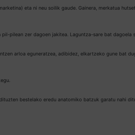
arketina) eta ni neu soilik gaude. Gainera, merkatua hutse
 pil-pilean zer dagoen jakitea. Laguntza-sare bat dagoela s
ntzen arloa eguneratzea, adibidez, elkartzeko gune bat dugu
kegu.
 dituzten bestelako eredu anatomiko batzuk garatu nahi di