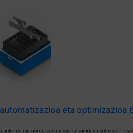
 automatizazioa eta optimizazioa b
gistiko osoan gordetzeko neurrira egindako soluzioak disei