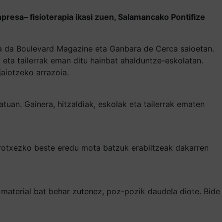
npresa– fisioterapia ikasi zuen, Salamancako Pontifize
ea da Boulevard Magazine eta Ganbara de Cerca saioetan.
k eta tailerrak eman ditu hainbat ahalduntze-eskolatan.
aiotzeko arrazoia.
uan. Gainera, hitzaldiak, eskolak eta tailerrak ematen
krotxezko beste eredu mota batzuk erabiltzeak dakarren
 material bat behar zutenez, poz-pozik daudela diote. Bide