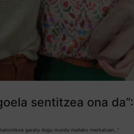
goela sentitzea ona da
 anatomikoa garatu dugu mundu mailako merkatuan..."