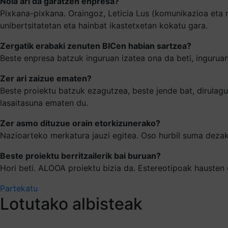
Nola ari da garatzen enpresa?
Pixkana-pixkana. Oraingoz, Leticia Lus (komunikazioa eta m
unibertsitatetan eta hainbat ikastetxetan kokatu gara.
Zergatik erabaki zenuten BICen habian sartzea?
Beste enpresa batzuk inguruan izatea ona da beti, inguruan
Zer ari zaizue ematen?
Beste proiektu batzuk ezagutzea, beste jende bat, dirulagu
lasaitasuna ematen du.
Zer asmo dituzue orain etorkizunerako?
Nazioarteko merkatura jauzi egitea. Oso hurbil suma deza
Beste proiektu berritzailerik bai buruan?
Hori beti. ALOOA proiektu bizia da. Estereotipoak hausten
Partekatu
Lotutako albisteak