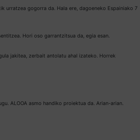
tik urratzea gogorra da. Hala ere, dagoeneko Espainiako 7
entitzea. Hori oso garrantzitsua da, egia esan.
la jakitea, zerbait antolatu ahal izateko. Horrek
tugu. ALOOA asmo handiko proiektua da. Arian-arian.