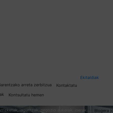
Ekitaldiak
iarentzako arreta zerbitzua
Kontaktatu
nak
Kontsultatu hemen
karrizketak, laguntzak, negozio aukerak, joerak…
Blogera j