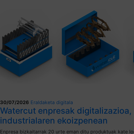
30/07/2026
Eraldaketa digitala
Watercut enpresak digitalizazioa,
industrialaren ekoizpenean
Enpresa bizkaitarrak 20 urte eman ditu produktuak kate lo