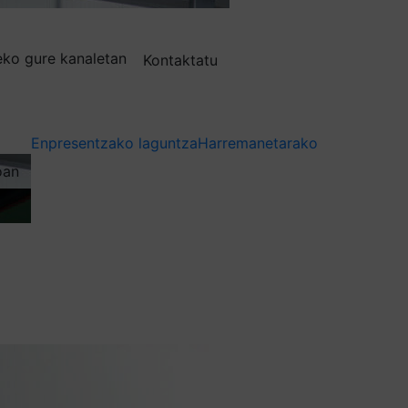
deko gure kanaletan
Kontaktatu
Enpresentzako laguntza
Harremanetarako
oan