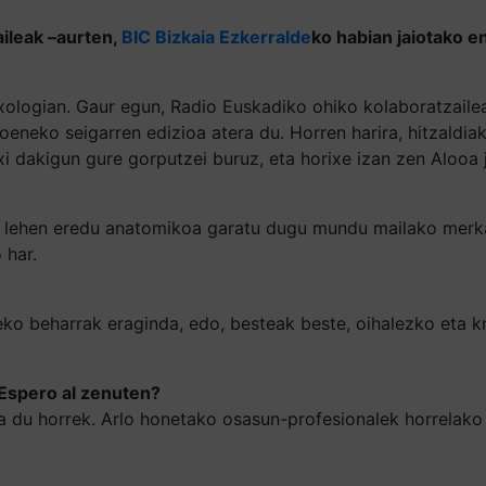
aileak –aurten,
BIC Bizkaia Ezkerralde
ko habian jaiotako e
exologian. Gaur egun, Radio Euskadiko ohiko kolaboratzail
oeneko seigarren edizioa atera du. Horren harira, hitzaldia
 dakigun gure gorputzei buruz, eta horixe izan zen Alooa j
n lehen eredu anatomikoa garatu dugu mundu mailako merkat
 har.
ko beharrak eraginda, edo, besteak beste, oihalezko eta 
Espero al zenuten?
ia du horrek. Arlo honetako osasun-profesionalek horrelako