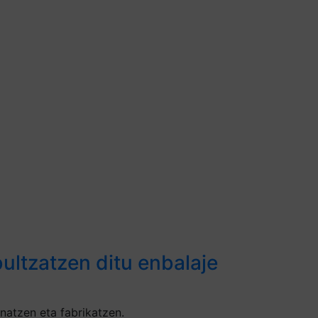
ultzatzen ditu enbalaje
natzen eta fabrikatzen.