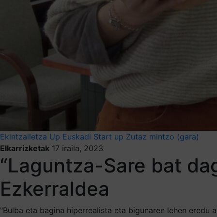
Ekintzailetza
Up Euskadi
Start up
Zutaz mintzo (gara)
Elkarrizketak
17 iraila, 2023
“Laguntza-Sare bat da
Ezkerraldea
"Bulba eta bagina hiperrealista eta bigunaren lehen eredu