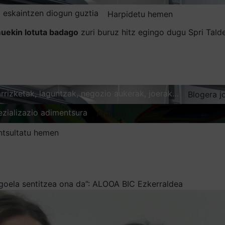
 eskaintzen diogun guztia
Harpidetu hemen
uekin lotuta badago
zuri buruz hitz egingo dugu Spri Tal
karrizketak, laguntzak, negozio aukerak, joerak…
Blogera j
ezializazio adimentsura
Arakatu
ntsultatu hemen
goela sentitzea ona da”: ALOOA BIC Ezkerraldea