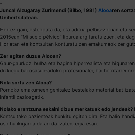
-
Juncal Alzugaray Zurimendi (Bilbo, 1981)
Alooa
ren sortz
Unibertsitatean.
Horrez gain, osteopata da, eta aditua pelbis-zoruan eta s
2015ean “Mi suelo pélvico” liburua argitaratu zuen, eta dag
Horietan eta kontsultan konturatu zen emakumeok zer gutxi
Zer egiten duzue Alooan?
Gaur-gaurkoz, bulba eta bagina hiperrealista eta bigunare
dizkiegu bai osasun-arloko profesionalei, bai herritarrei oro
Nola sortu zen Alooa?
Pornoko emakumeen genitalez bestelako material bat izate
infantilizazioagatik.
Nolako erantzuna eskaini dizue merkatuak edo jendeak? 
Kontsultako pazienteak hunkitu egiten dira. Eta balio hand
oso hunkigarria da ari da izaten, egia esan.