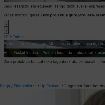
Jaso iezaguzu eta egunean izango duzu euskal enpresari
Zutaz mintzo
(
gara
)
Zure proiektua gure jarduera-erem
‹
›
SPRI Taldea
Euskal enpresaren bloga
Albisteak, erabilera kasuak, el
Atlas
Euskal Industria Politika
Industria eraldaketatik esp
Zure proiektua bultzatzeko laguntzak eta ekimenak
Ko
Nire harpidetzak
Aukeratu jaso nahi duzun informazioa
Bloga
/
Ekintzailetza
/
Up Euskadi
/
“Laguntza-Sare bat da