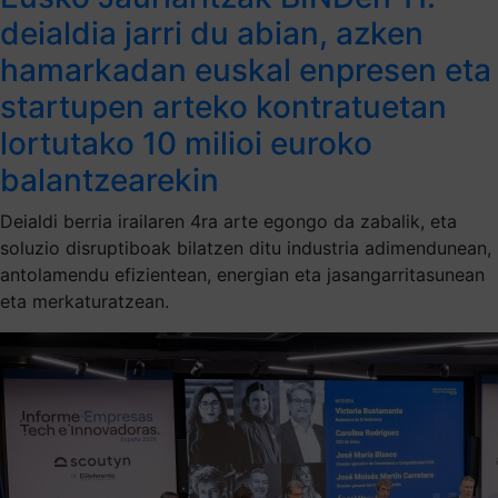
deialdia jarri du abian, azken
hamarkadan euskal enpresen eta
startupen arteko kontratuetan
lortutako 10 milioi euroko
balantzearekin
Deialdi berria irailaren 4ra arte egongo da zabalik, eta
soluzio disruptiboak bilatzen ditu industria adimendunean,
antolamendu efizientean, energian eta jasangarritasunean
eta merkaturatzean.