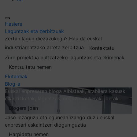
Hasiera
Laguntzak eta zerbitzuak
Zertan lagun diezazukegu?
Hau da euskal
industriarentzako arreta zerbitzua
Kontaktatu
Zure proiektua bultzatzeko laguntzak eta ekimenak
Kontsultatu hemen
Ekitaldiak
Blog-a
Euskal enpresaren bloga
Albisteak, erabilera kasuak,
elkarrizketak, laguntzak, negozio aukerak, joerak…
Blogera joan
Jaso iezaguzu eta egunean izango duzu euskal
enpresari eskaintzen diogun guztia
Harpidetu hemen