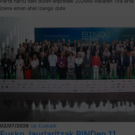
Parte hartu nahi duten enpresek 2026ko irailaren 11ra arte
izena eman ahal izango dute
02/07/2026
Up Euskadi
Eusko Jaurlaritzak BINDen 11.