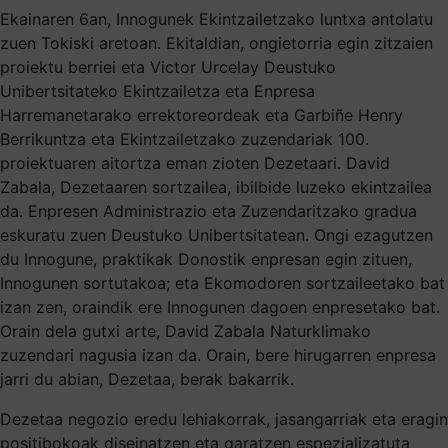
Ekainaren 6an, Innogunek Ekintzailetzako luntxa antolatu
zuen Tokiski aretoan. Ekitaldian, ongietorria egin zitzaien
proiektu berriei eta Victor Urcelay Deustuko
Unibertsitateko Ekintzailetza eta Enpresa
Harremanetarako errektoreordeak eta Garbiñe Henry
Berrikuntza eta Ekintzailetzako zuzendariak 100.
proiektuaren aitortza eman zioten Dezetaari. David
Zabala, Dezetaaren sortzailea, ibilbide luzeko ekintzailea
da. Enpresen Administrazio eta Zuzendaritzako gradua
eskuratu zuen Deustuko Unibertsitatean. Ongi ezagutzen
du Innogune, praktikak Donostik enpresan egin zituen,
Innogunen sortutakoa; eta Ekomodoren sortzaileetako bat
izan zen, oraindik ere Innogunen dagoen enpresetako bat.
Orain dela gutxi arte, David Zabala Naturklimako
zuzendari nagusia izan da. Orain, bere hirugarren enpresa
jarri du abian, Dezetaa, berak bakarrik.
Dezetaa negozio eredu lehiakorrak, jasangarriak eta eragin
positibokoak diseinatzen eta garatzen espezializatuta