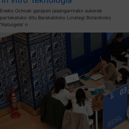
Eneko Ochoak garapen jasangarrirako aukerak
partekatuko ditu Barakaldoko Lorategi Botanikoko
'Naturgela' n