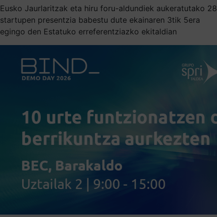
Eusko Jaurlaritzak eta hiru foru-aldundiek aukeratutako 28
startupen presentzia babestu dute ekainaren 3tik 5era
egingo den Estatuko erreferentziazko ekitaldian