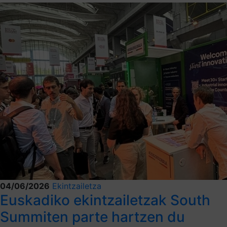
04/06/2026
Ekintzailetza
Euskadiko ekintzailetzak South
Summiten parte hartzen du