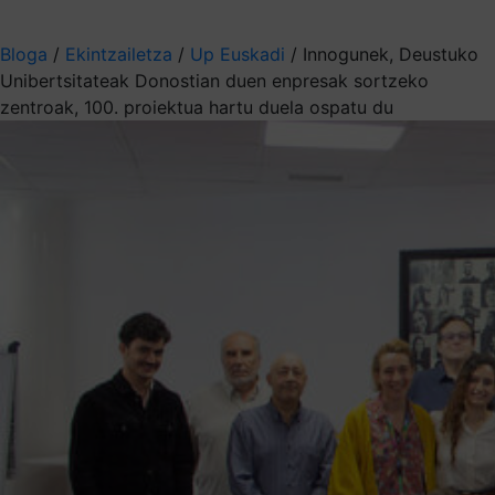
Aukeratu jaso nahi duzun informazioa
Bloga
/
Ekintzailetza
/
Up Euskadi
/
Innogunek, Deustuko
Unibertsitateak Donostian duen enpresak sortzeko
zentroak, 100. proiektua hartu duela ospatu du