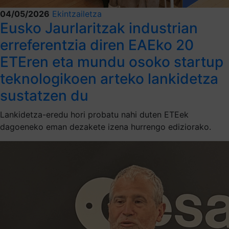
04/05/2026
Ekintzailetza
Eusko Jaurlaritzak industrian
erreferentzia diren EAEko 20
ETEren eta mundu osoko startup
teknologikoen arteko lankidetza
sustatzen du
Lankidetza-eredu hori probatu nahi duten ETEek
dagoeneko eman dezakete izena hurrengo ediziorako.