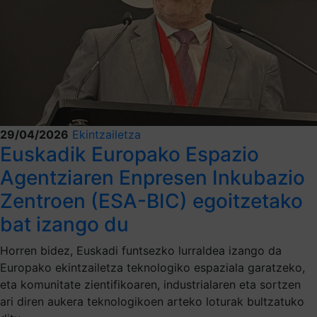
29/04/2026
Ekintzailetza
Euskadik Europako Espazio
Agentziaren Enpresen Inkubazio
Zentroen (ESA-BIC) egoitzetako
bat izango du
Horren bidez, Euskadi funtsezko lurraldea izango da
Europako ekintzailetza teknologiko espaziala garatzeko,
eta komunitate zientifikoaren, industrialaren eta sortzen
ari diren aukera teknologikoen arteko loturak bultzatuko