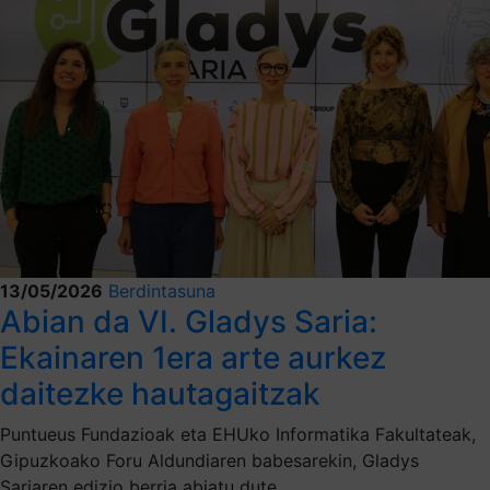
13/05/2026
Berdintasuna
Abian da VI. Gladys Saria:
Ekainaren 1era arte aurkez
daitezke hautagaitzak
Puntueus Fundazioak eta EHUko Informatika Fakultateak,
Gipuzkoako Foru Aldundiaren babesarekin, Gladys
Sariaren edizio berria abiatu dute.