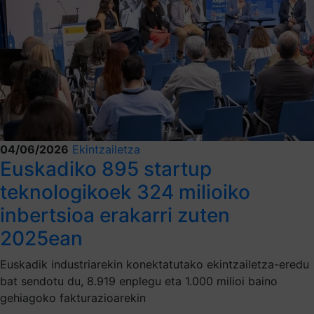
04/06/2026
Ekintzailetza
Euskadiko 895 startup
teknologikoek 324 milioiko
inbertsioa erakarri zuten
2025ean
Euskadik industriarekin konektatutako ekintzailetza-eredu
bat sendotu du, 8.919 enplegu eta 1.000 milioi baino
gehiagoko fakturazioarekin