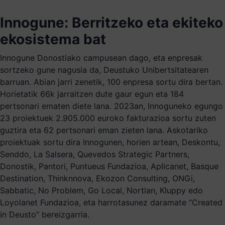
Innogune: Berritzeko eta ekiteko
ekosistema bat
Innogune Donostiako campusean dago, eta enpresak
sortzeko gune nagusia da, Deustuko Unibertsitatearen
barruan. Abian jarri zenetik, 100 enpresa sortu dira bertan.
Horietatik 66k jarraitzen dute gaur egun eta 184
pertsonari ematen diete lana. 2023an, Innoguneko egungo
23 proiektuek 2.905.000 euroko fakturazioa sortu zuten
guztira eta 62 pertsonari eman zieten lana. Askotariko
proiektuak sortu dira Innogunen, horien artean, Deskontu,
Senddo, La Salsera, Quevedos Strategic Partners,
Donostik, Pantori, Puntueus Fundazioa, Aplicanet, Basque
Destination, Thinknnova, Ekozon Consulting, ONGi,
Sabbatic, No Problem, Go Local, Nortlan, Kluppy edo
Loyolanet Fundazioa, eta harrotasunez daramate “Created
in Deusto” bereizgarria.