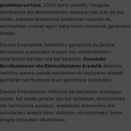
proiektua sortzea
. 2011n sortu zenetik, Innogune
berrikuntza eta ekintzailetzako itsasargi bat izan da eta
tokiko enpresa ekosistema eraldatzen lagundu du,
ekintzaileen ondoan egon baita beren ekimenak garatzeko
bidean.
Deusto Emprendek berebiziko garrantzia du jarrera
ekintzailea sustatzeko orduan, bai unibertsitateko
elkartearen barruan eta bai kanpoan.
Deustuko
Berrikuntzaren eta Ekintzailetzaren Eredutik
abiatuta,
zerbitzu aukera zabala eskaintzen du bizitzaren alderdi
guztietan berrikuntzak duen garrantzia sustatzeko.
Deusto Emprenderen helburua da pertsonen bidelagun
izatea, bai ikasle garaian eta bai lanbidean, ekintzailetza
eta berrikuntza sustatuz, eraldaketa ekonomiko eta
sozialerako eragile bihur daitezen, ekosistemako beste
eragile batzuekin elkarlanean.