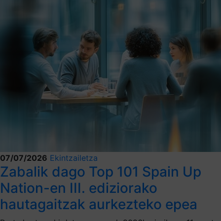
07/07/2026
Ekintzailetza
Zabalik dago Top 101 Spain Up
Nation-en III. ediziorako
hautagaitzak aurkezteko epea