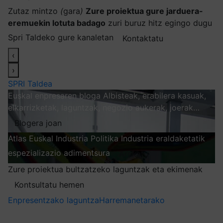
Zutaz mintzo
(
gara
)
Zure proiektua gure jarduera-
eremuekin lotuta badago
zuri buruz hitz egingo dugu
Spri Taldeko gure kanaletan
Kontaktatu
‹
›
SPRI Taldea
Euskal enpresaren bloga
Albisteak, erabilera kasuak,
elkarrizketak, laguntzak, negozio aukerak, joerak…
Blogera joan
Atlas
Euskal Industria Politika
Industria eraldaketatik
espezializazio adimentsura
Arakatu
Zure proiektua bultzatzeko laguntzak eta ekimenak
Kontsultatu hemen
Enpresentzako laguntza
Harremanetarako
Nire harpidetzak