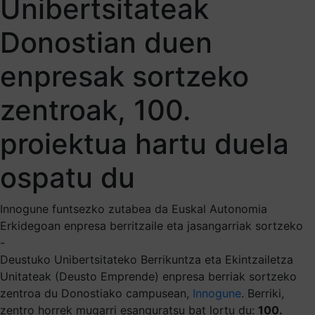
Unibertsitateak
Donostian duen
enpresak sortzeko
zentroak, 100.
proiektua hartu duela
ospatu du
Innogune funtsezko zutabea da Euskal Autonomia
Erkidegoan enpresa berritzaile eta jasangarriak sortzeko
-
Deustuko Unibertsitateko Berrikuntza eta Ekintzailetza
Unitateak (Deusto Emprende) enpresa berriak sortzeko
zentroa du Donostiako campusean,
Innogune
. Berriki,
zentro horrek mugarri esanguratsu bat lortu du:
100.