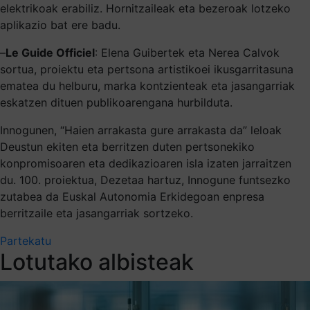
elektrikoak erabiliz. Hornitzaileak eta bezeroak lotzeko
aplikazio bat ere badu.
–
Le Guide Officiel
: Elena Guibertek eta Nerea Calvok
sortua, proiektu eta pertsona artistikoei ikusgarritasuna
ematea du helburu, marka kontzienteak eta jasangarriak
eskatzen dituen publikoarengana hurbilduta.
Innogunen, “Haien arrakasta gure arrakasta da” leloak
Deustun ekiten eta berritzen duten pertsonekiko
konpromisoaren eta dedikazioaren isla izaten jarraitzen
du. 100. proiektua, Dezetaa hartuz, Innogune funtsezko
zutabea da Euskal Autonomia Erkidegoan enpresa
berritzaile eta jasangarriak sortzeko.
Partekatu
Lotutako albisteak