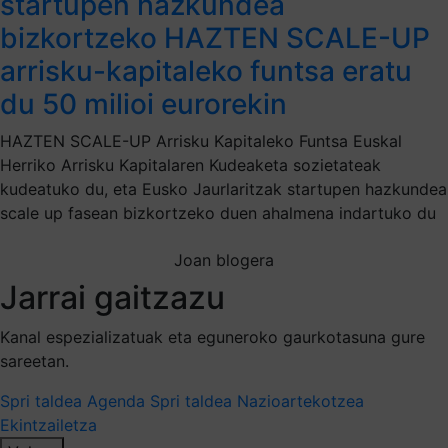
startupen hazkundea
bizkortzeko HAZTEN SCALE-UP
arrisku-kapitaleko funtsa eratu
du 50 milioi eurorekin
HAZTEN SCALE-UP Arrisku Kapitaleko Funtsa Euskal
Herriko Arrisku Kapitalaren Kudeaketa sozietateak
kudeatuko du, eta Eusko Jaurlaritzak startupen hazkundea
scale up fasean bizkortzeko duen ahalmena indartuko du
Joan blogera
Jarrai gaitzazu
Kanal espezializatuak eta eguneroko gaurkotasuna gure
sareetan.
Spri taldea
Agenda Spri taldea
Nazioartekotzea
Ekintzailetza