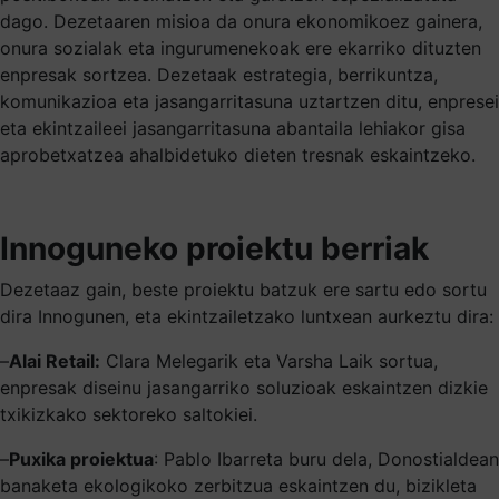
dago. Dezetaaren misioa da onura ekonomikoez gainera,
onura sozialak eta ingurumenekoak ere ekarriko dituzten
enpresak sortzea. Dezetaak estrategia, berrikuntza,
komunikazioa eta jasangarritasuna uztartzen ditu, enpresei
eta ekintzaileei jasangarritasuna abantaila lehiakor gisa
aprobetxatzea ahalbidetuko dieten tresnak eskaintzeko.
Innoguneko proiektu berriak
Dezetaaz gain, beste proiektu batzuk ere sartu edo sortu
dira Innogunen, eta ekintzailetzako luntxean aurkeztu dira:
–
Alai Retail:
Clara Melegarik eta Varsha Laik sortua,
enpresak diseinu jasangarriko soluzioak eskaintzen dizkie
txikizkako sektoreko saltokiei.
–
Puxika proiektua
: Pablo Ibarreta buru dela, Donostialdean
banaketa ekologikoko zerbitzua eskaintzen du, bizikleta