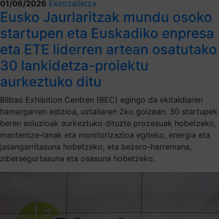
01/06/2026
Ekintzailetza
Eusko Jaurlaritzak mundu osoko
startupen eta Euskadiko enpresa
eta ETE liderren artean osatutako
30 lankidetza-proiektu
aurkeztuko ditu
Bilbao Exhibition Centren (BEC) egingo da ekitaldiaren
hamargarren edizioa, uztailaren 2ko goizean. 30 startupek
beren soluzioak aurkeztuko dituzte prozesuak hobetzeko,
mantentze-lanak eta monitorizazioa egiteko, energia eta
jasangarritasuna hobetzeko, eta bezero-harremana,
zibersegurtasuna eta osasuna hobetzeko.