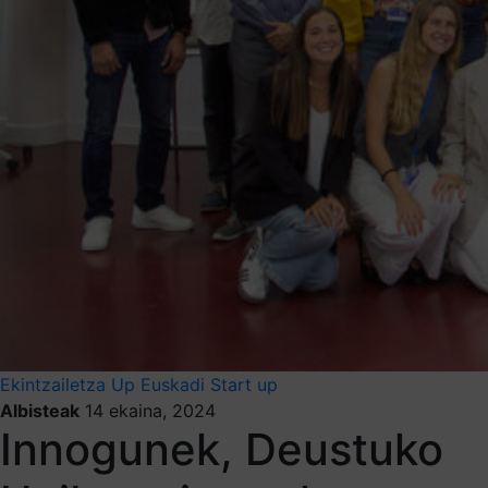
Ekintzailetza
Up Euskadi
Start up
Albisteak
14 ekaina, 2024
Innogunek, Deustuko