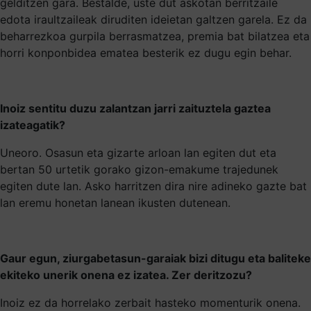
gelditzen gara. Bestalde, uste dut askotan berritzaile
edota iraultzaileak diruditen ideietan galtzen garela. Ez da
beharrezkoa gurpila berrasmatzea, premia bat bilatzea eta
horri konponbidea ematea besterik ez dugu egin behar.
Inoiz sentitu duzu zalantzan jarri zaituztela gaztea
izateagatik?
Uneoro. Osasun eta gizarte arloan lan egiten dut eta
bertan 50 urtetik gorako gizon-emakume trajedunek
egiten dute lan. Asko harritzen dira nire adineko gazte bat
lan eremu honetan lanean ikusten dutenean.
Gaur egun, ziurgabetasun-garaiak bizi ditugu eta baliteke
ekiteko unerik onena ez izatea. Zer deritzozu?
Inoiz ez da horrelako zerbait hasteko momenturik onena.