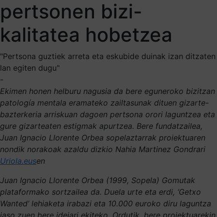
pertsonen bizi-
kalitatea hobetzea
"Pertsona guztiek arreta eta eskubide duinak izan ditzaten
lan egiten dugu"
-
Ekimen honen helburu nagusia da bere eguneroko bizitzan
patología mentala eramateko zailtasunak dituen gizarte-
bazterkeria arriskuan dagoen pertsona orori laguntzea eta
gure gizarteaten estigmak apurtzea. Bere fundatzailea,
Juan Ignacio Llorente Orbea sopelaztarrak proiektuaren
nondik norakoak azaldu dizkio Nahia Martinez Gondrari
Uriola.eus
en
Juan Ignacio Llorente Orbea (1999, Sopela) Gomutak
plataformako sortzailea da. Duela urte eta erdi, ‘Getxo
Wanted’ lehiaketa irabazi eta 10.000 euroko diru laguntza
jaso zuen bere ideiari ekiteko. Ordutik, bere proiektuarekin