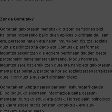
Zer da Gomutak?
Gomutak gaixotasun mentalak dituzten pertsonen bizi
kalitatea hobetzeko balio duen aplikazio digitala da. Izan
ere, pertsona hauen eta haien ingurukoen bizitza-soziala
guztiz baldintzatuta dago eta Gomutak plataformak
laguntza eskaintzen die egoera berdinean dauden beste
pertsonekin harremanetan jartzeko. Modu horretan,
laguntza sare bat eraikitzen dute eta nahiz eta gaixotasun-
mental bat pairatu, pertsona horiek sozializatzen jarraitzen
dute. Hori guztia euskarri digitalen bidez.
Gomutak-en webgunearen barnean, eskuragarri daude
Bilbo inguruko elkarteen informazioa baita osasun-
mentalari buruzko eduki eta gidak. Horrez gain, psikologo,
psikiatra edota nutrizionisten kontaktuak ere aurki
ditzakezue webgunean.