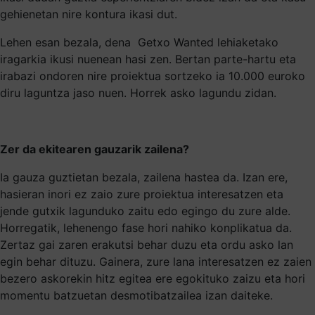
gehienetan nire kontura ikasi dut.
Lehen esan bezala, dena Getxo Wanted lehiaketako
iragarkia ikusi nuenean hasi zen. Bertan parte-hartu eta
irabazi ondoren nire proiektua sortzeko ia 10.000 euroko
diru laguntza jaso nuen. Horrek asko lagundu zidan.
Zer da ekitearen gauzarik zailena?
Ia gauza guztietan bezala, zailena hastea da. Izan ere,
hasieran inori ez zaio zure proiektua interesatzen eta
jende gutxik lagunduko zaitu edo egingo du zure alde.
Horregatik, lehenengo fase hori nahiko konplikatua da.
Zertaz gai zaren erakutsi behar duzu eta ordu asko lan
egin behar dituzu. Gainera, zure lana interesatzen ez zaien
bezero askorekin hitz egitea ere egokituko zaizu eta hori
momentu batzuetan desmotibatzailea izan daiteke.