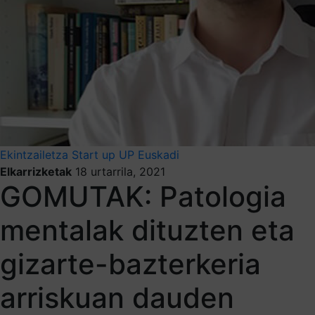
Ekintzailetza
Start up
UP Euskadi
Elkarrizketak
18 urtarrila, 2021
GOMUTAK: Patologia
mentalak dituzten eta
gizarte-bazterkeria
arriskuan dauden