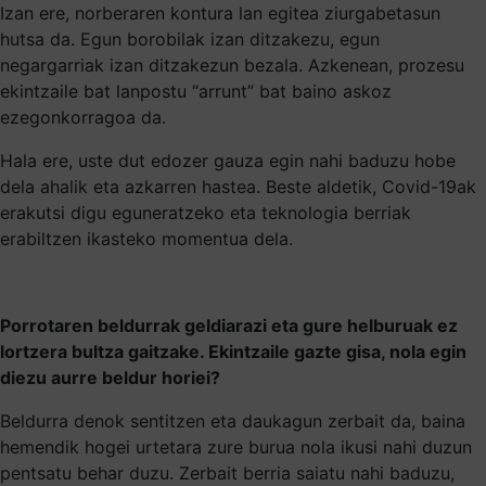
Izan ere, norberaren kontura lan egitea ziurgabetasun
hutsa da. Egun borobilak izan ditzakezu, egun
negargarriak izan ditzakezun bezala. Azkenean, prozesu
ekintzaile bat lanpostu “arrunt” bat baino askoz
ezegonkorragoa da.
Hala ere, uste dut edozer gauza egin nahi baduzu hobe
dela ahalik eta azkarren hastea. Beste aldetik, Covid-19ak
erakutsi digu eguneratzeko eta teknologia berriak
erabiltzen ikasteko momentua dela.
Porrotaren beldurrak geldiarazi eta gure helburuak ez
lortzera bultza gaitzake. Ekintzaile gazte gisa, nola egin
diezu aurre beldur horiei?
Beldurra denok sentitzen eta daukagun zerbait da, baina
hemendik hogei urtetara zure burua nola ikusi nahi duzun
pentsatu behar duzu. Zerbait berria saiatu nahi baduzu,