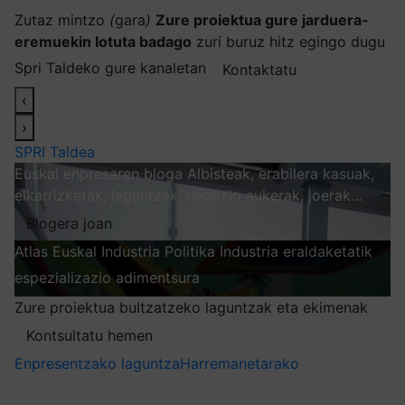
Zutaz mintzo
(
gara
)
Zure proiektua gure jarduera-
eremuekin lotuta badago
zuri buruz hitz egingo dugu
Spri Taldeko gure kanaletan
Kontaktatu
‹
›
SPRI Taldea
Euskal enpresaren bloga
Albisteak, erabilera kasuak,
elkarrizketak, laguntzak, negozio aukerak, joerak…
Blogera joan
Atlas
Euskal Industria Politika
Industria eraldaketatik
espezializazio adimentsura
Arakatu
Zure proiektua bultzatzeko laguntzak eta ekimenak
Kontsultatu hemen
Enpresentzako laguntza
Harremanetarako
Nire harpidetzak