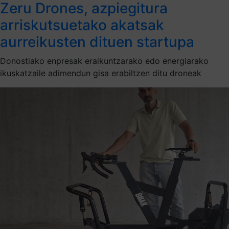
Zeru Drones, azpiegitura
arriskutsuetako akatsak
aurreikusten dituen startupa
Donostiako enpresak eraikuntzarako edo energiarako
ikuskatzaile adimendun gisa erabiltzen ditu droneak