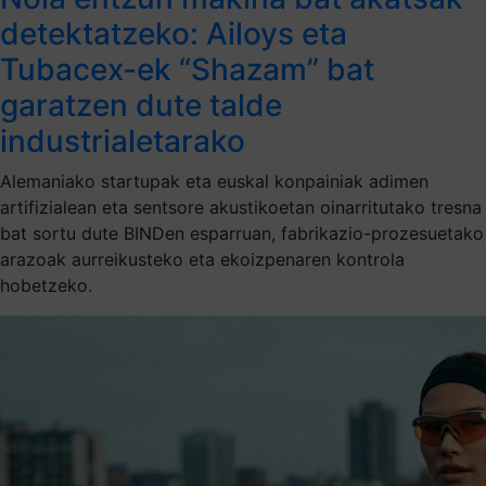
detektatzeko: Ailoys eta
Tubacex-ek “Shazam” bat
garatzen dute talde
industrialetarako
Alemaniako startupak eta euskal konpainiak adimen
artifizialean eta sentsore akustikoetan oinarritutako tresna
bat sortu dute BINDen esparruan, fabrikazio-prozesuetako
arazoak aurreikusteko eta ekoizpenaren kontrola
hobetzeko.