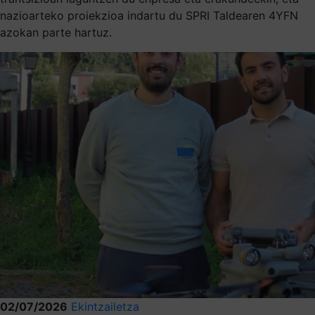
nazioarteko proiekzioa indartu du SPRI Taldearen 4YFN
azokan parte hartuz.
02/07/2026
Ekintzailetza