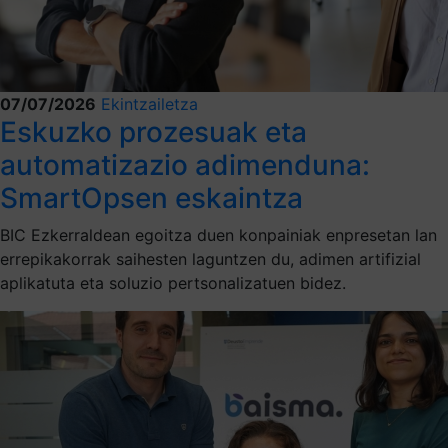
07/07/2026
Ekintzailetza
Eskuzko prozesuak eta
automatizazio adimenduna:
SmartOpsen eskaintza
BIC Ezkerraldean egoitza duen konpainiak enpresetan lan
errepikakorrak saihesten laguntzen du, adimen artifizial
aplikatuta eta soluzio pertsonalizatuen bidez.