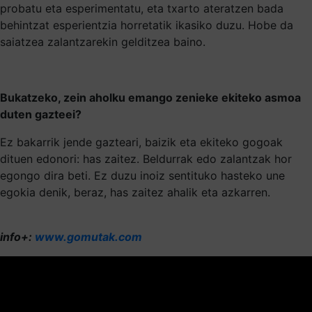
probatu eta esperimentatu, eta txarto ateratzen bada
behintzat esperientzia horretatik ikasiko duzu. Hobe da
saiatzea zalantzarekin gelditzea baino.
Bukatzeko, zein aholku emango zenieke ekiteko asmoa
duten gazteei?
Ez bakarrik jende gazteari, baizik eta ekiteko gogoak
dituen edonori: has zaitez. Beldurrak edo zalantzak hor
egongo dira beti. Ez duzu inoiz sentituko hasteko une
egokia denik, beraz, has zaitez ahalik eta azkarren.
info+:
www.gomutak.com