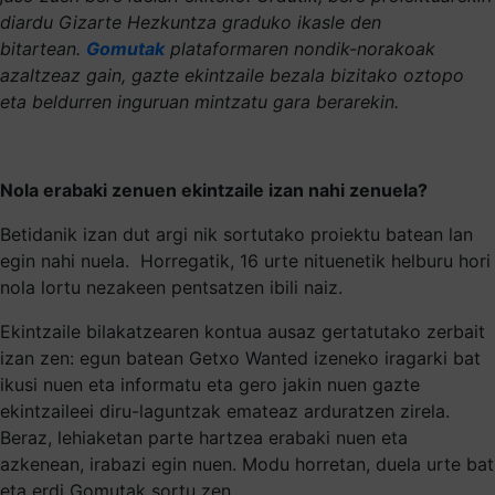
diardu Gizarte Hezkuntza graduko ikasle den
bitartean.
Gomutak
plataformaren nondik-norakoak
azaltzeaz gain, gazte ekintzaile bezala bizitako oztopo
eta beldurren inguruan mintzatu gara berarekin.
Nola erabaki zenuen ekintzaile izan nahi zenuela?
Betidanik izan dut argi nik sortutako proiektu batean lan
egin nahi nuela. Horregatik, 16 urte nituenetik helburu hori
nola lortu nezakeen pentsatzen ibili naiz.
Ekintzaile bilakatzearen kontua ausaz gertatutako zerbait
izan zen: egun batean Getxo Wanted izeneko iragarki bat
ikusi nuen eta informatu eta gero jakin nuen gazte
ekintzaileei diru-laguntzak emateaz arduratzen zirela.
Beraz, lehiaketan parte hartzea erabaki nuen eta
azkenean, irabazi egin nuen. Modu horretan, duela urte bat
eta erdi Gomutak sortu zen.