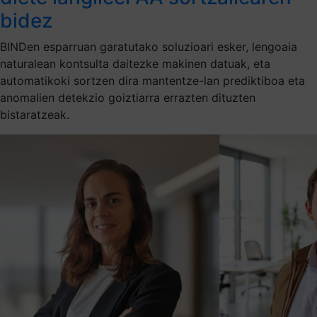
bidez
BINDen esparruan garatutako soluzioari esker, lengoaia
naturalean kontsulta daitezke makinen datuak, eta
automatikoki sortzen dira mantentze-lan prediktiboa eta
anomalien detekzio goiztiarra errazten dituzten
bistaratzeak.