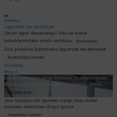
Hasiera
Laguntzak eta zerbitzuak
Zertan lagun diezazukegu?
Hau da euskal
industriarentzako arreta zerbitzua
Kontaktatu
Zure proiektua bultzatzeko laguntzak eta ekimenak
Kontsultatu hemen
Ekitaldiak
Blog-a
Euskal enpresaren bloga
Albisteak, erabilera kasuak,
elkarrizketak, laguntzak, negozio aukerak, joerak…
Blogera joan
Jaso iezaguzu eta egunean izango duzu euskal
enpresari eskaintzen diogun guztia
Harpidetu hemen