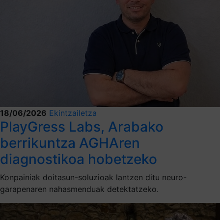
18/06/2026
Ekintzailetza
PlayGress Labs, Arabako
berrikuntza AGHAren
diagnostikoa hobetzeko
Konpainiak doitasun-soluzioak lantzen ditu neuro-
garapenaren nahasmenduak detektatzeko.