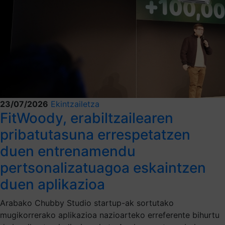
23/07/2026
Ekintzailetza
FitWoody, erabiltzailearen
pribatutasuna errespetatzen
duen entrenamendu
pertsonalizatuagoa eskaintzen
duen aplikazioa
Arabako Chubby Studio startup-ak sortutako
mugikorrerako aplikazioa nazioarteko erreferente bihurtu