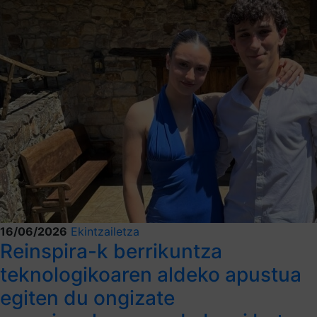
16/06/2026
Ekintzailetza
Reinspira-k berrikuntza
teknologikoaren aldeko apustua
egiten du ongizate