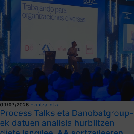
09/07/2026
Ekintzailetza
Process Talks eta Danobatgroup-
ek datuen analisia hurbiltzen
diete langileei AA sortzailearen