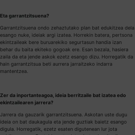
Eta garrantzitsuena?
Garrantzitsuena ondo zehaztutako plan bat edukitzea dela
esango nuke, ideiak argi izatea. Horrekin batera, pertsona
ekintzaileak bere buruarekiko segurtasun handia izan
behar du baita ekiteko gogoak ere. Esan bezala, hasiera
zaila da eta jende askok ezetz esango dizu. Horregatik da
hain garrantzitsua beti aurrera jarraitzeko indarra
mantentzea.
Zer da inportanteagoa, ideia berritzaile bat izatea edo
ekintzailearen jarrera?
Jarrera da gauzarik garrantzitsuena. Askotan uste dugu
ideia on bat daukagula eta jende guztiak baietz esango
digula. Horregatik, ezetz esaten digutenean lur jota