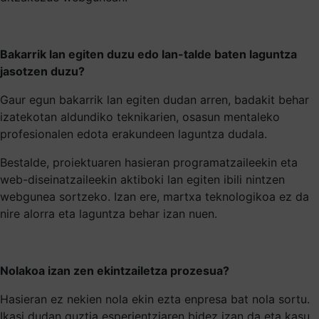
Bakarrik lan egiten duzu edo lan-talde baten laguntza
jasotzen duzu?
Gaur egun bakarrik lan egiten dudan arren, badakit behar
izatekotan aldundiko teknikarien, osasun mentaleko
profesionalen edota erakundeen laguntza dudala.
Bestalde, proiektuaren hasieran programatzaileekin eta
web-diseinatzaileekin aktiboki lan egiten ibili nintzen
webgunea sortzeko. Izan ere, martxa teknologikoa ez da
nire alorra eta laguntza behar izan nuen.
Nolakoa izan zen ekintzailetza prozesua?
Hasieran ez nekien nola ekin ezta enpresa bat nola sortu.
Ikasi dudan guztia esperientziaren bidez izan da eta kasu