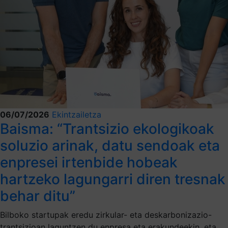
06/07/2026
Ekintzailetza
Baisma: “Trantsizio ekologikoak
soluzio arinak, datu sendoak eta
enpresei irtenbide hobeak
hartzeko lagungarri diren tresnak
behar ditu”
Bilboko startupak eredu zirkular- eta deskarbonizazio-
trantsizioan laguntzen du enpresa eta erakundeekin, eta