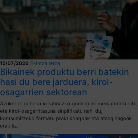
15/07/2026
Ekintzailetza
Bikainek produktu berri batekin
hasi du bere jarduera, kirol-
osagarrien sektorean
Azukrerik gabeko kreatinazko gominolak merkaturatu ditu,
eta kirol-osagarritasuna sinplifikatu nahi du,
kontsumitzeko formatu praktikoagoak eta atseginagoak
erabiliz.