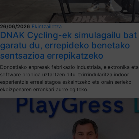
26/06/2026
Ekintzailetza
DNAK Cycling-ek simulagailu bat
garatu du, errepideko benetako
sentsazioa errepikatzeko
Donostiako enpresak fabrikazio industriala, elektronika eta
software propioa uztartzen ditu, txirrindularitza indoor
esperientzia errealistagoa eskaintzeko eta orain serieko
ekoizpenaren erronkari aurre egiteko.