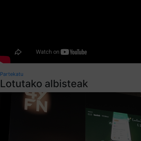
Partekatu
Lotutako albisteak