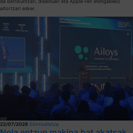
da berrikuntzari, diseinuari eta Apple-ren etengabeko
aitortzari esker.
22/07/2026
Ekintzailetza
Nola entzun makina bat akatsak