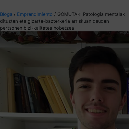
Aukeratu jaso nahi duzun informazioa
Bloga
/
Emprendimiento
/
GOMUTAK: Patologia mentalak
dituzten eta gizarte-bazterkeria arriskuan dauden
pertsonen bizi-kalitatea hobetzea