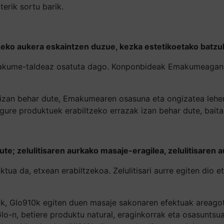
terik sortu barik.
tzeko aukera eskaintzen duzue, kezka estetikoetako batz
ume-taldeaz osatuta dago. Konponbideak Emakumeagan, ha
 izan behar dute, Emakumearen osasuna eta ongizatea lehe
gure produktuek erabiltzeko errazak izan behar dute, baita
e; zelulitisaren aurkako masaje-eragilea, zelulitisaren a
tua da, etxean erabiltzekoa. Zelulitisari aurre egiten dio 
ezik, Glo910k egiten duen masaje sakonaren efektuak areag
lo-n, betiere produktu natural, eraginkorrak eta osasuntsua