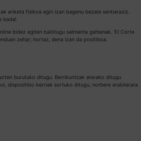
k ariketa fisikoa egin izan bagenu bezala sentiaraziz.
e bada!
nline bidez egiten baititugu salmenta gehienak. ‘El Corte
enduan zehar; hortaz, dena izan da positiboa.
urten burutuko ditugu. Berrikuntzak aterako ditugu
o, dispositibo berriak sortuko ditugu, norbere erabilerara