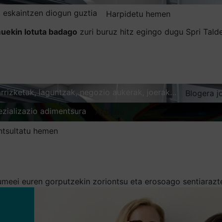
 eskaintzen diogun guztia
Harpidetu hemen
uekin lotuta badago
zuri buruz hitz egingo dugu Spri Tal
karrizketak, laguntzak, negozio aukerak, joerak…
Blogera j
ezializazio adimentsura
Arakatu
ntsultatu hemen
meei euren gorputzekin zoriontsu eta erosoago sentiarazt