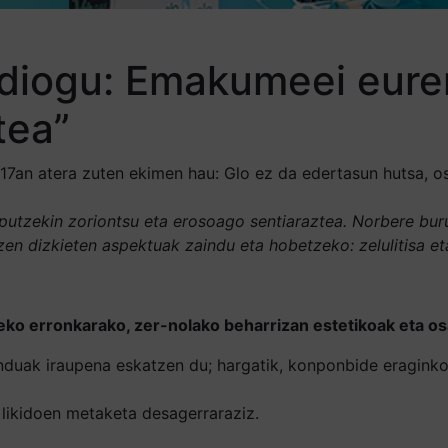
diogu: Emakumeei euren
tea”
17an atera zuten ekimen hau: Glo ez da edertasun hutsa, o
tzekin zoriontsu eta erosoago sentiaraztea. Norbere buru
tzen dizkieten aspektuak zaindu eta hobetzeko: zelulitisa e
ko erronkarako, zer-nolako beharrizan estetikoak eta o
enduak iraupena eskatzen du; hargatik, konponbide eraginko
likidoen metaketa desagerraraziz.