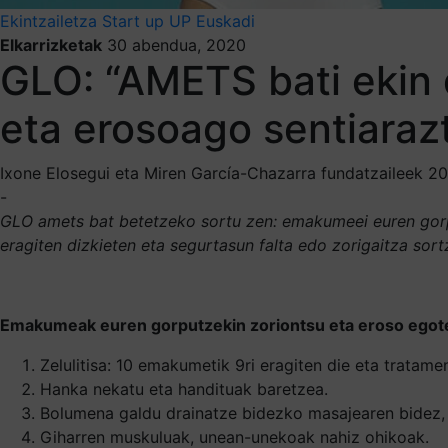
Ekintzailetza
Start up
UP Euskadi
Elkarrizketak
30 abendua, 2020
GLO: “AMETS bati ekin 
eta erosoago sentiaraz
Ixone Elosegui eta Miren García-Chazarra fundatzaileek 20
-
GLO amets bat betetzeko sortu zen: emakumeei euren gorpu
eragiten dizkieten eta segurtasun falta edo zorigaitza sor
Emakumeak euren gorputzekin zoriontsu eta eroso egote
Zelulitisa: 10 emakumetik 9ri eragiten die eta tratam
Hanka nekatu eta handituak baretzea.
Bolumena galdu drainatze bidezko masajearen bidez, 
Giharren muskuluak, unean-unekoak nahiz ohikoak.