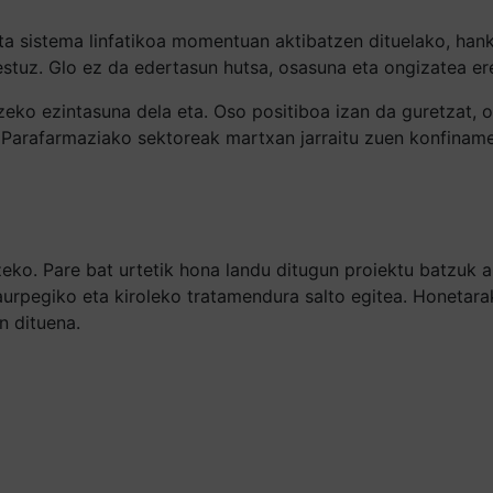
a sistema linfatikoa momentuan aktibatzen dituelako, hanka
estuz. Glo ez da edertasun hutsa, osasuna eta ongizatea er
zeko ezintasuna dela eta. Oso positiboa izan da guretzat, o
na Parafarmaziako sektoreak martxan jarraitu zuen konfinam
eko. Pare bat urtetik hona landu ditugun proiektu batzuk a
urpegiko eta kiroleko tratamendura salto egitea. Honetarak
n dituena.