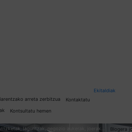
Ekitaldiak
iarentzako arreta zerbitzua
Kontaktatu
nak
Kontsultatu hemen
karrizketak, laguntzak, negozio aukerak, joerak…
Blogera j