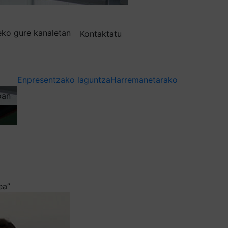
deko gure kanaletan
Kontaktatu
Enpresentzako laguntza
Harremanetarako
oan
ea”