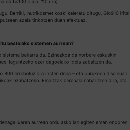
tua da (%100 olioa, %0 ura).
u. Berriki, ‘nutrikosmetikoak’ kaleratu ditugu, Glo910 iritsi
rputzean azala tinkotzen duen efektuaz.
a ditu bestelako sistemen aurrean?
ko sistema bakarra da. Ezinezkoa da norbere eskuekin
meei laguntzeko ezer dagoelako ideia zabaltzen da.
 800 erreboluziora iristen dena – eta burukoen diseinuari
tikoak ezabatzeko. Emaitzak berehala nabaritzen dira, eta
rdenagailuaren aurrean ordu asko lan egiten eman ondoren,