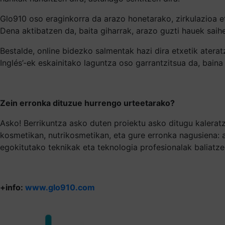
Glo910 oso eraginkorra da arazo honetarako, zirkulazioa et
Dena aktibatzen da, baita giharrak, arazo guzti hauek saih
Bestalde, online bidezko salmentak hazi dira etxetik aterat
Inglés’-ek eskainitako laguntza oso garrantzitsua da, bai
Zein erronka dituzue hurrengo urteetarako?
Asko! Berrikuntza asko duten proiektu asko ditugu kaleratz
kosmetikan, nutrikosmetikan, eta gure erronka nagusiena: a
egokitutako teknikak eta teknologia profesionalak baliatze
+info:
www.glo910.com