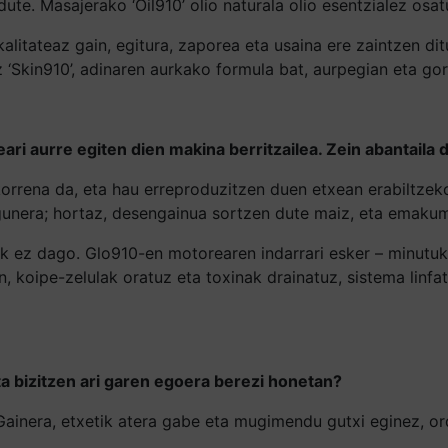
dute. Masajerako ‘Oil910’ olio naturala olio esentzialez osa
litateaz gain, egitura, zaporea eta usaina ere zaintzen ditug
‘Skin910’, adinaren aurkako formula bat, aurpegian eta go
peari aurre egiten dien makina berritzailea. Zein abantail
nkorrena da, eta hau erreproduzitzen duen etxean erabiltze
n gunera; hortaz, desengainua sortzen dute maiz, eta emaku
k ez dago. Glo910-en motorearen indarrari esker – minutuko
 koipe-zelulak oratuz eta toxinak drainatuz, sistema linfa
 bizitzen ari garen egoera berezi honetan?
Gainera, etxetik atera gabe eta mugimendu gutxi eginez, o