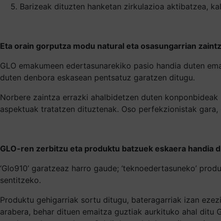
Barizeak dituzten hanketan zirkulazioa aktibatzea, kal
Eta orain gorputza modu natural eta osasungarrian zain
GLO emakumeen edertasunarekiko pasio handia duten emak
duten denbora eskasean pentsatuz garatzen ditugu.
Norbere zaintza errazki ahalbidetzen duten konponbideak
aspektuak tratatzen dituztenak. Oso perfekzionistak gara, 
GLO-ren zerbitzu eta produktu batzuek eskaera handia dut
‘Glo910’ garatzeaz harro gaude; ‘teknoedertasuneko’ produk
sentitzeko.
Produktu gehigarriak sortu ditugu, bateragarriak izan ez
arabera, behar dituen emaitza guztiak aurkituko ahal ditu G