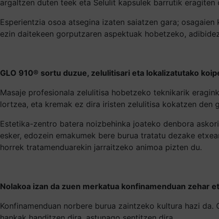
argaltzen duten teek eta Selulit kapsulek barrutik eragiten 
Esperientzia osoa atsegina izaten saiatzen gara; osagaien ka
ezin daitekeen gorputzaren aspektuak hobetzeko, adibidez 
GLO
910® sortu duzue, zelulitisari eta lokalizatutako koi
Masaje profesionala zelulitisa hobetzeko teknikarik eragi
lortzea, eta kremak ez dira iristen zelulitisa kokatzen de
Estetika-zentro batera noizbehinka joateko denbora askori
esker, edozein emakumek bere burua tratatu dezake etxean,
horrek tratamenduarekin jarraitzeko animoa pizten du.
Nolakoa izan da zuen merkatua konfinamenduan zehar eta
Konfinamenduan norbere burua zaintzeko kultura hazi da. 
hankak handitzen dira, astunago sentitzen dira.