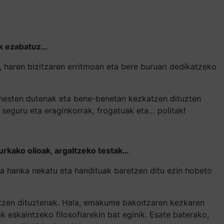
uk ezabatuz…
ren bizitzaren erritmoan eta bere buruari dedikatzeko
nesten dutenak eta bene-benetan kezkatzen dituzten
 seguru eta eraginkorrak, frogatuak eta… politak!
urkako olioak, argaltzeko testak…
eta hanka nekatu eta handituak baretzen ditu ezin hobeto
otzen dituztenak. Hala, emakume bakoitzaren kezkaren
k eskaintzeko filosofiarekin bat eginik. Esate baterako,