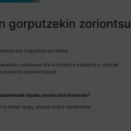
 gorputzekin zoriontsu
sasuna eta ongizatea ere bada!
arekiko maitasuna eta konfiantza irabazteko, kezkak
ta azalaren egonkortasuna.
sasunekoak topatu zenituzten hasieran?
rra behar dugu, etxean erabil daitekeena.