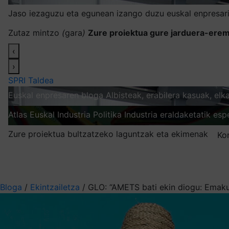
Jaso iezaguzu eta egunean izango duzu euskal enpresari
Zutaz mintzo
(
gara
)
Zure proiektua gure jarduera-erem
‹
›
SPRI Taldea
Euskal enpresaren bloga
Albisteak, erabilera kasuak, el
Atlas
Euskal Industria Politika
Industria eraldaketatik esp
Zure proiektua bultzatzeko laguntzak eta ekimenak
Ko
Nire harpidetzak
Aukeratu jaso nahi duzun informazioa
Bloga
/
Ekintzailetza
/
GLO: “AMETS bati ekin diogu: Emaku