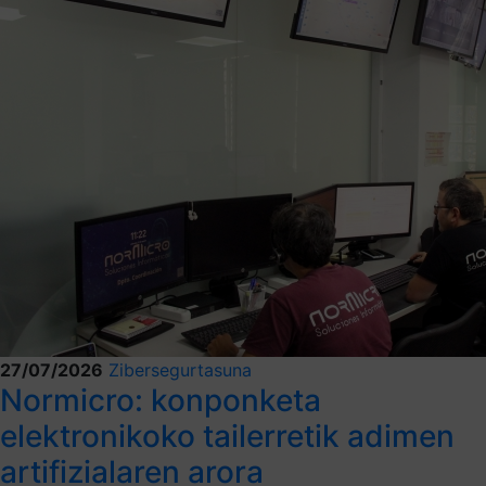
27/07/2026
Zibersegurtasuna
Normicro: konponketa
elektronikoko tailerretik adimen
artifizialaren arora