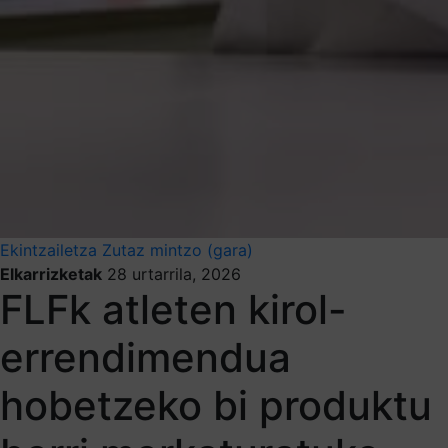
Ekintzailetza
Zutaz mintzo (gara)
Elkarrizketak
28 urtarrila, 2026
FLFk atleten kirol-
errendimendua
hobetzeko bi produktu