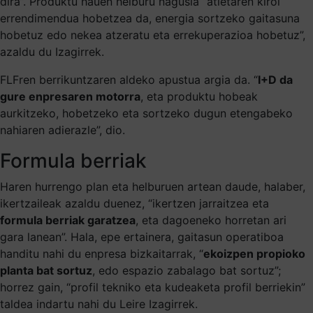
dira”. Produktu hauen helburu nagusia “atletaren kirol
errendimendua hobetzea da, energia sortzeko gaitasuna
hobetuz edo nekea atzeratu eta errekuperazioa hobetuz”,
azaldu du Izagirrek.
FLFren berrikuntzaren aldeko apustua argia da. “
I+D da
gure enpresaren motorra
, eta produktu hobeak
aurkitzeko, hobetzeko eta sortzeko dugun etengabeko
nahiaren adierazle”, dio.
Formula berriak
Haren hurrengo plan eta helburuen artean daude, halaber,
ikertzaileak azaldu duenez, “ikertzen jarraitzea eta
formula berriak garatzea
, eta dagoeneko horretan ari
gara lanean”. Hala, epe ertainera, gaitasun operatiboa
handitu nahi du enpresa bizkaitarrak, “
ekoizpen propioko
planta bat sortuz
, edo espazio zabalago bat sortuz”;
horrez gain, “profil tekniko eta kudeaketa profil berriekin”
taldea indartu nahi du Leire Izagirrek.