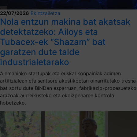
22/07/2026
Ekintzailetza
Nola entzun makina bat akatsak
detektatzeko: Ailoys eta
Tubacex-ek “Shazam” bat
garatzen dute talde
industrialetarako
Alemaniako startupak eta euskal konpainiak adimen
artifizialean eta sentsore akustikoetan oinarritutako tresna
bat sortu dute BINDen esparruan, fabrikazio-prozesuetako
arazoak aurreikusteko eta ekoizpenaren kontrola
hobetzeko.