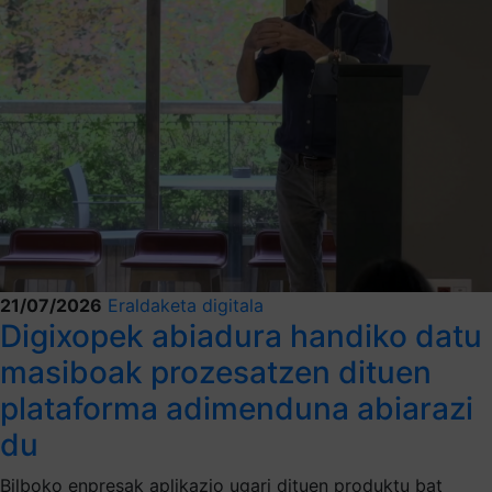
21/07/2026
Eraldaketa digitala
Digixopek abiadura handiko datu
masiboak prozesatzen dituen
plataforma adimenduna abiarazi
du
Bilboko enpresak aplikazio ugari dituen produktu bat