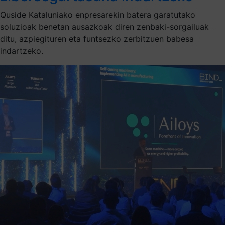
Quside Kataluniako enpresarekin batera garatutako
soluzioak benetan ausazkoak diren zenbaki-sorgailuak
ditu, azpiegituren eta funtsezko zerbitzuen babesa
indartzeko.