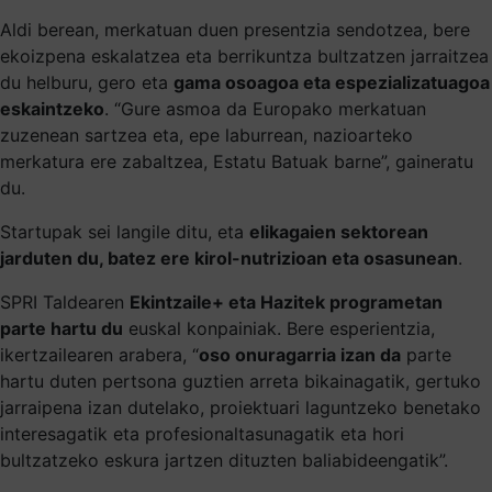
Aldi berean, merkatuan duen presentzia sendotzea, bere
ekoizpena eskalatzea eta berrikuntza bultzatzen jarraitzea
du helburu, gero eta
gama osoagoa eta espezializatuagoa
eskaintzeko
. “Gure asmoa da Europako merkatuan
zuzenean sartzea eta, epe laburrean, nazioarteko
merkatura ere zabaltzea, Estatu Batuak barne”, gaineratu
du.
Startupak sei langile ditu, eta
elikagaien sektorean
jarduten du, batez ere kirol-nutrizioan eta osasunean
.
SPRI Taldearen
Ekintzaile+ eta Hazitek programetan
parte hartu du
euskal konpainiak. Bere esperientzia,
ikertzailearen arabera, “
oso onuragarria izan da
parte
hartu duten pertsona guztien arreta bikainagatik, gertuko
jarraipena izan dutelako, proiektuari laguntzeko benetako
interesagatik eta profesionaltasunagatik eta hori
bultzatzeko eskura jartzen dituzten baliabideengatik”.