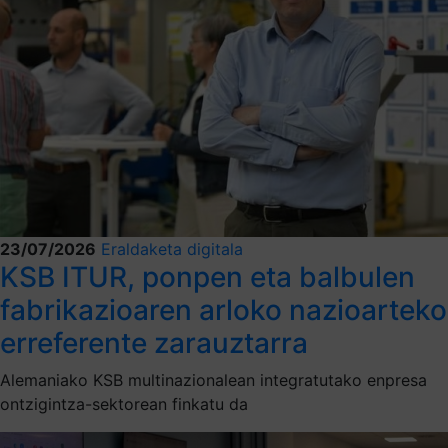
23/07/2026
Eraldaketa digitala
KSB ITUR, ponpen eta balbulen
fabrikazioaren arloko nazioarteko
erreferente zarauztarra
Alemaniako KSB multinazionalean integratutako enpresa
ontzigintza-sektorean finkatu da