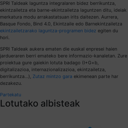
SPRI Taldeak laguntza integralaren bidez berrikuntza,
ekintzailetza eta barne-ekintzailetza laguntzen ditu, ideiak
merkatura modu arrakastatsuan irits daitezen. Aurrera,
Basque Fondo, Bind 4.0, Ekintzaile edo Barnekintzailetza
ekintzailetzarako laguntza-programen bidez
egiten du
hori.
SPRI Taldeak aukera ematen die euskal enpresei haien
jardueraren berri emateko bere informazio-kanaletan. Zure
proiektua gure gaiekin lotuta badago (I+G+b,
digitalizazioa, internazionalizazioa, ekintzailetza,
berrikuntza…),
Zutaz mintzo gara
ekimenean parte har
dezakezu.
Partekatu
Lotutako albisteak