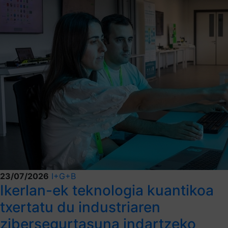
23/07/2026
I+G+B
Ikerlan-ek teknologia kuantikoa
txertatu du industriaren
zibersegurtasuna indartzeko