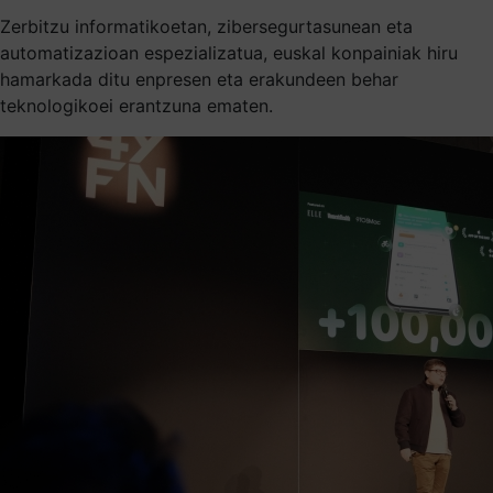
Zerbitzu informatikoetan, zibersegurtasunean eta
automatizazioan espezializatua, euskal konpainiak hiru
hamarkada ditu enpresen eta erakundeen behar
teknologikoei erantzuna ematen.