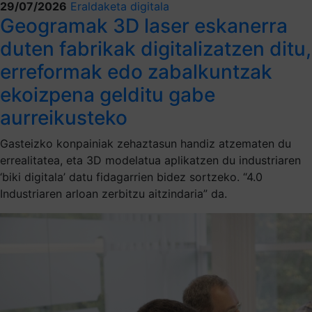
29/07/2026
Eraldaketa digitala
Geogramak 3D laser eskanerra
duten fabrikak digitalizatzen ditu,
erreformak edo zabalkuntzak
ekoizpena gelditu gabe
aurreikusteko
Gasteizko konpainiak zehaztasun handiz atzematen du
errealitatea, eta 3D modelatua aplikatzen du industriaren
‘biki digitala’ datu fidagarrien bidez sortzeko. “4.0
Industriaren arloan zerbitzu aitzindaria” da.