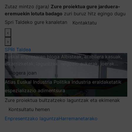
Zutaz mintzo
(
gara
)
Zure proiektua gure jarduera-
eremuekin lotuta badago
zuri buruz hitz egingo dugu
Spri Taldeko gure kanaletan
Kontaktatu
‹
›
SPRI Taldea
Euskal enpresaren bloga
Albisteak, erabilera kasuak,
elkarrizketak, laguntzak, negozio aukerak, joerak…
Blogera joan
Atlas
Euskal Industria Politika
Industria eraldaketatik
espezializazio adimentsura
Arakatu
Zure proiektua bultzatzeko laguntzak eta ekimenak
Kontsultatu hemen
Enpresentzako laguntza
Harremanetarako
Nire harpidetzak