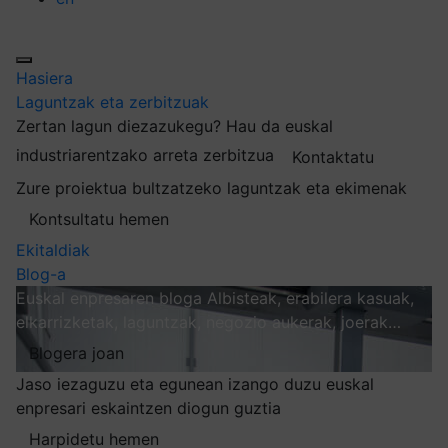
Hasiera
Laguntzak eta zerbitzuak
Zertan lagun diezazukegu?
Hau da euskal
industriarentzako arreta zerbitzua
Kontaktatu
Zure proiektua bultzatzeko laguntzak eta ekimenak
Kontsultatu hemen
Ekitaldiak
Blog-a
Euskal enpresaren bloga
Albisteak, erabilera kasuak,
elkarrizketak, laguntzak, negozio aukerak, joerak…
Blogera joan
Jaso iezaguzu eta egunean izango duzu euskal
enpresari eskaintzen diogun guztia
Harpidetu hemen