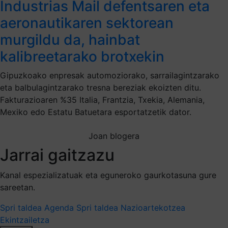
Industrias Mail defentsaren eta
aeronautikaren sektorean
murgildu da, hainbat
kalibreetarako brotxekin
Gipuzkoako enpresak automoziorako, sarrailagintzarako
eta balbulagintzarako tresna bereziak ekoizten ditu.
Fakturazioaren %35 Italia, Frantzia, Txekia, Alemania,
Mexiko edo Estatu Batuetara esportatzetik dator.
Joan blogera
Jarrai gaitzazu
Kanal espezializatuak eta eguneroko gaurkotasuna gure
sareetan.
Spri taldea
Agenda Spri taldea
Nazioartekotzea
Ekintzailetza