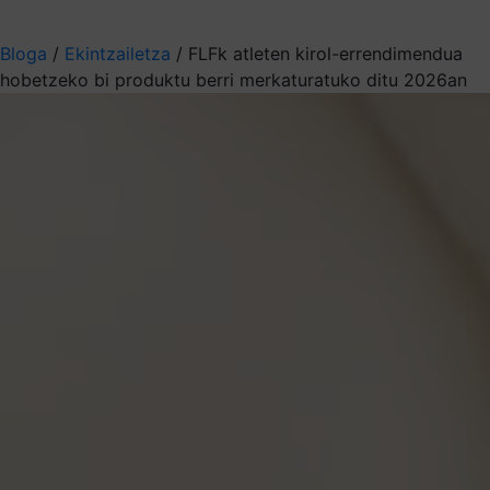
Aukeratu jaso nahi duzun informazioa
Bloga
/
Ekintzailetza
/
FLFk atleten kirol-errendimendua
hobetzeko bi produktu berri merkaturatuko ditu 2026an