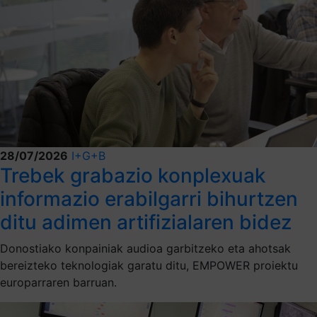
28/07/2026
I+G+B
Trebek grabazio konplexuak
informazio erabilgarri bihurtzen
ditu adimen artifizialaren bidez
Donostiako konpainiak audioa garbitzeko eta ahotsak
bereizteko teknologiak garatu ditu, EMPOWER proiektu
europarraren barruan.