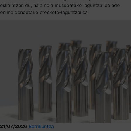
eskaintzen du, hala nola museoetako laguntzailea edo
online dendetako erosketa-laguntzailea
21/07/2026
Berrikuntza