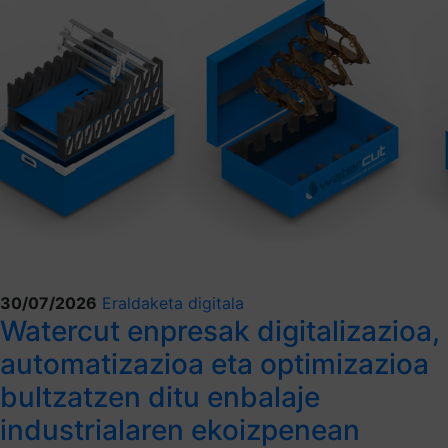
30/07/2026
Eraldaketa digitala
Watercut enpresak digitalizazioa,
automatizazioa eta optimizazioa
bultzatzen ditu enbalaje
industrialaren ekoizpenean