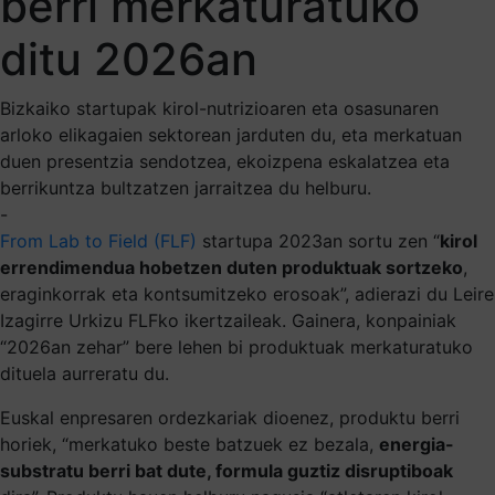
berri merkaturatuko
ditu 2026an
Bizkaiko startupak kirol-nutrizioaren eta osasunaren
arloko elikagaien sektorean jarduten du, eta merkatuan
duen presentzia sendotzea, ekoizpena eskalatzea eta
berrikuntza bultzatzen jarraitzea du helburu.
-
From Lab to Field (FLF)
startupa 2023an sortu zen “
kirol
errendimendua hobetzen duten produktuak sortzeko
,
eraginkorrak eta kontsumitzeko erosoak”, adierazi du Leire
Izagirre Urkizu FLFko ikertzaileak. Gainera, konpainiak
“2026an zehar” bere lehen bi produktuak merkaturatuko
dituela aurreratu du.
Euskal enpresaren ordezkariak dioenez, produktu berri
horiek, “merkatuko beste batzuek ez bezala,
energia-
substratu berri bat dute, formula guztiz disruptiboak