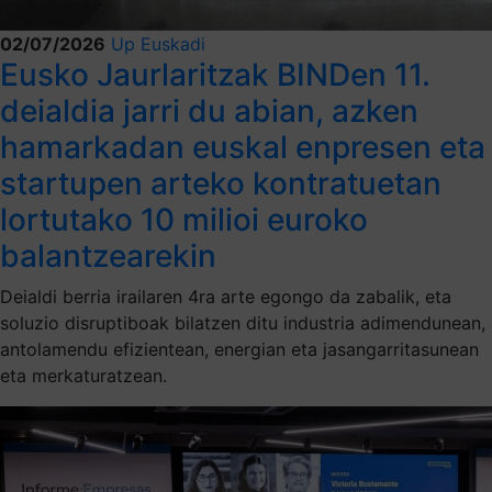
02/07/2026
Up Euskadi
Eusko Jaurlaritzak BINDen 11.
deialdia jarri du abian, azken
hamarkadan euskal enpresen eta
startupen arteko kontratuetan
lortutako 10 milioi euroko
balantzearekin
Deialdi berria irailaren 4ra arte egongo da zabalik, eta
soluzio disruptiboak bilatzen ditu industria adimendunean,
antolamendu efizientean, energian eta jasangarritasunean
eta merkaturatzean.