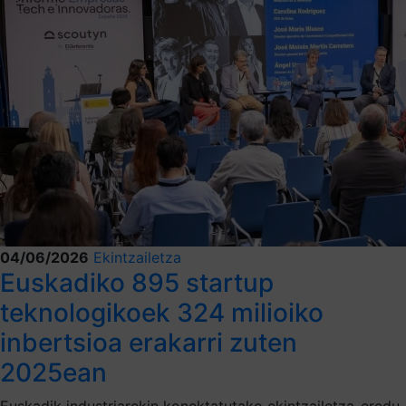
04/06/2026
Ekintzailetza
Euskadiko 895 startup
teknologikoek 324 milioiko
inbertsioa erakarri zuten
2025ean
Euskadik industriarekin konektatutako ekintzailetza-eredu