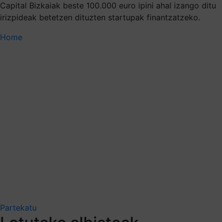
Capital Bizkaiak beste 100.000 euro ipini ahal izango ditu
irizpideak betetzen dituzten startupak finantzatzeko.
Home
Partekatu