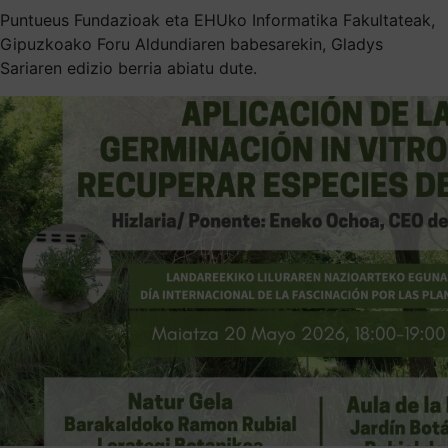
Puntueus Fundazioak eta EHUko Informatika Fakultateak,
Gipuzkoako Foru Aldundiaren babesarekin, Gladys
Sariaren edizio berria abiatu dute.