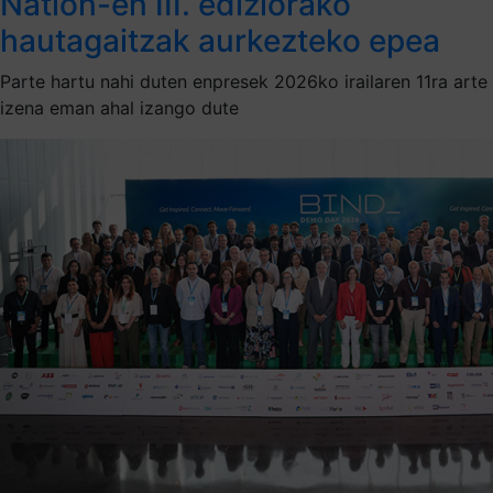
Nation-en III. ediziorako
hautagaitzak aurkezteko epea
Parte hartu nahi duten enpresek 2026ko irailaren 11ra arte
izena eman ahal izango dute