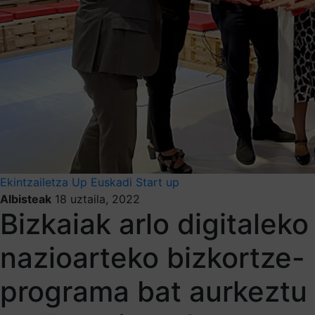
Ekintzailetza
Up Euskadi
Start up
Albisteak
18 uztaila, 2022
Bizkaiak arlo digitaleko
nazioarteko bizkortze-
programa bat aurkeztu