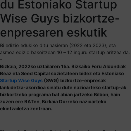
du Estoniako Startup
Wise Guys bizkortze-
enpresaren eskutik
Bi edizio edukiko ditu hasieran (2022 eta 2023), eta
asmoa edizio bakoitzean 10 – 12 inguru startup aritzea da.
-
Bizkaia, 2022ko uztailaren 15a. Bizkaiko Foru Aldundiak
Beaz eta Seed Capital sozietateen bidez eta Estoniako
Startup Wise Guys
(SWG) bizkortze-enpresak
lankidetza-akordioa sinatu dute nazioarteko startup-ak
bizkortzeko programa bat abian jartzeko Bilbon, hain
zuzen ere BATen, Bizkaia Dorreko nazioarteko
ekintzailetza zentroan.