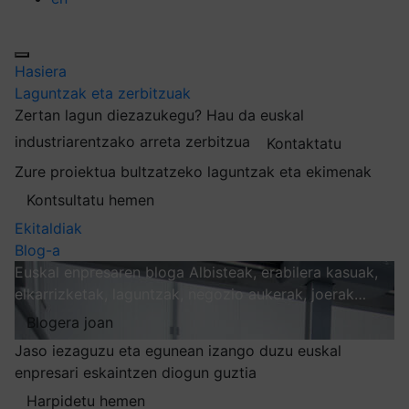
Hasiera
Laguntzak eta zerbitzuak
Zertan lagun diezazukegu?
Hau da euskal
industriarentzako arreta zerbitzua
Kontaktatu
Zure proiektua bultzatzeko laguntzak eta ekimenak
Kontsultatu hemen
Ekitaldiak
Blog-a
Euskal enpresaren bloga
Albisteak, erabilera kasuak,
elkarrizketak, laguntzak, negozio aukerak, joerak…
Blogera joan
Jaso iezaguzu eta egunean izango duzu euskal
enpresari eskaintzen diogun guztia
Harpidetu hemen