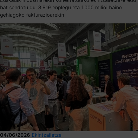
bat sendotu du, 8.919 enplegu eta 1.000 milioi baino
gehiagoko fakturazioarekin
04/06/2026
Ekintzailetza