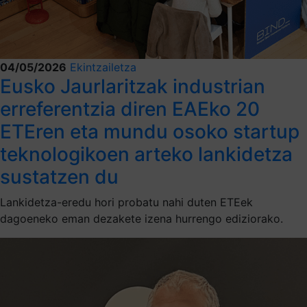
04/05/2026
Ekintzailetza
Eusko Jaurlaritzak industrian
erreferentzia diren EAEko 20
ETEren eta mundu osoko startup
teknologikoen arteko lankidetza
sustatzen du
Lankidetza-eredu hori probatu nahi duten ETEek
dagoeneko eman dezakete izena hurrengo ediziorako.