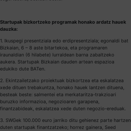
Startupak bizkortzeko programak honako ardatz hauek
dauzka:
1. Ikuspegi presentziala edo erdipresentziala; egonaldi bat
Bizkaian, 6 – 8 aste bitartekoa, eta programaren
iraunaldian (6 hilabete) lurraldean barna zabaltzeko
aukera. Startupak Bizkaian dauden artean espazioa
edukiko dute BATen.
2. Ekintzailetzako proiektuak bizkortzea eta eskalatzea
xede dituen trebakuntza, honako hauek lantzen dituena,
besteak beste: salmentei eta merkataritza-trakzioari
buruzko informazioa, negozioaren garapena,
finantzabideak, eskalatzea xede duten negozio-ereduak.
3. SWGek 100.000 euro jarriko ditu gehienez parte hartzen
duten startupak finantzatzeko; horrez gainera, Seed