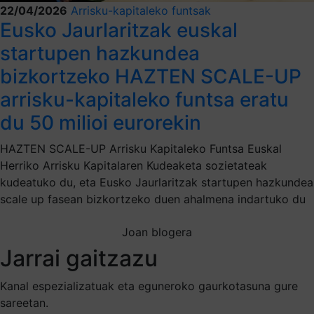
22/04/2026
Arrisku-kapitaleko funtsak
Eusko Jaurlaritzak euskal
startupen hazkundea
bizkortzeko HAZTEN SCALE-UP
arrisku-kapitaleko funtsa eratu
du 50 milioi eurorekin
HAZTEN SCALE-UP Arrisku Kapitaleko Funtsa Euskal
Herriko Arrisku Kapitalaren Kudeaketa sozietateak
kudeatuko du, eta Eusko Jaurlaritzak startupen hazkundea
scale up fasean bizkortzeko duen ahalmena indartuko du
Joan blogera
Jarrai gaitzazu
Kanal espezializatuak eta eguneroko gaurkotasuna gure
sareetan.