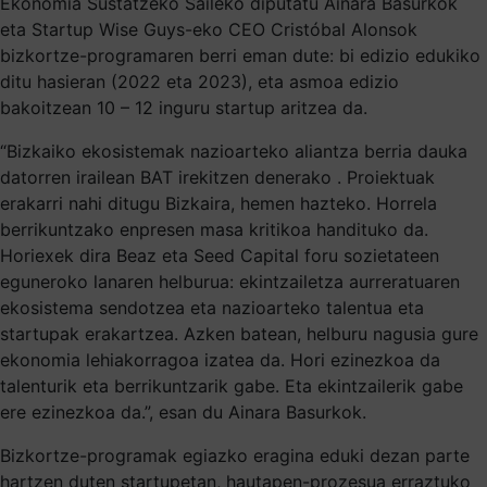
Ekonomia Sustatzeko Saileko diputatu Ainara Basurkok
eta Startup Wise Guys-eko CEO Cristóbal Alonsok
bizkortze-programaren berri eman dute: bi edizio edukiko
ditu hasieran (2022 eta 2023), eta asmoa edizio
bakoitzean 10 – 12 inguru startup aritzea da.
“Bizkaiko ekosistemak nazioarteko aliantza berria dauka
datorren irailean BAT irekitzen denerako . Proiektuak
erakarri nahi ditugu Bizkaira, hemen hazteko. Horrela
berrikuntzako enpresen masa kritikoa handituko da.
Horiexek dira Beaz eta Seed Capital foru sozietateen
eguneroko lanaren helburua: ekintzailetza aurreratuaren
ekosistema sendotzea eta nazioarteko talentua eta
startupak erakartzea. Azken batean, helburu nagusia gure
ekonomia lehiakorragoa izatea da. Hori ezinezkoa da
talenturik eta berrikuntzarik gabe. Eta ekintzailerik gabe
ere ezinezkoa da.”, esan du Ainara Basurkok.
Bizkortze-programak egiazko eragina eduki dezan parte
hartzen duten startupetan, hautapen-prozesua erraztuko