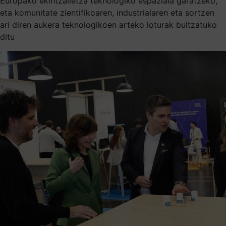
Europako ekintzailetza teknologiko espaziala garatzeko,
eta komunitate zientifikoaren, industrialaren eta sortzen
ari diren aukera teknologikoen arteko loturak bultzatuko
ditu