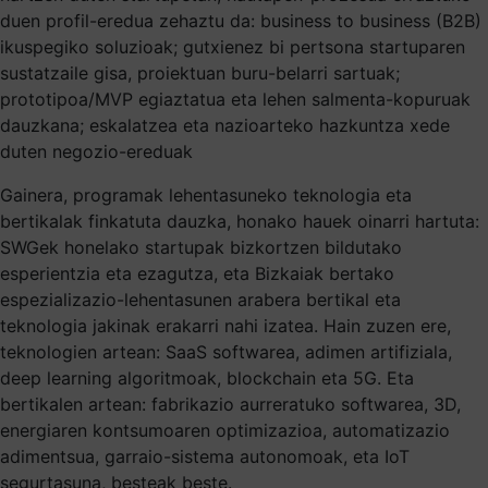
duen profil-eredua zehaztu da: business to business (B2B)
ikuspegiko soluzioak; gutxienez bi pertsona startuparen
sustatzaile gisa, proiektuan buru-belarri sartuak;
prototipoa/MVP egiaztatua eta lehen salmenta-kopuruak
dauzkana; eskalatzea eta nazioarteko hazkuntza xede
duten negozio-ereduak
Gainera, programak lehentasuneko teknologia eta
bertikalak finkatuta dauzka, honako hauek oinarri hartuta:
SWGek honelako startupak bizkortzen bildutako
esperientzia eta ezagutza, eta Bizkaiak bertako
espezializazio-lehentasunen arabera bertikal eta
teknologia jakinak erakarri nahi izatea. Hain zuzen ere,
teknologien artean: SaaS softwarea, adimen artifiziala,
deep learning algoritmoak, blockchain eta 5G. Eta
bertikalen artean: fabrikazio aurreratuko softwarea, 3D,
energiaren kontsumoaren optimizazioa, automatizazio
adimentsua, garraio-sistema autonomoak, eta IoT
segurtasuna, besteak beste.