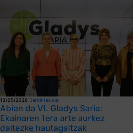
13/05/2026
Berdintasuna
Abian da VI. Gladys Saria:
Ekainaren 1era arte aurkez
daitezke hautagaitzak