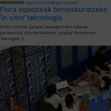
08/05/2026
Ingurumen-jasangarritasuna
Flora espezieak berreskuratzeko
‘in vitro’ teknologia
Eneko Ochoak garapen jasangarrirako aukerak
partekatuko ditu Barakaldoko Lorategi Botanikoko
'Naturgela' n