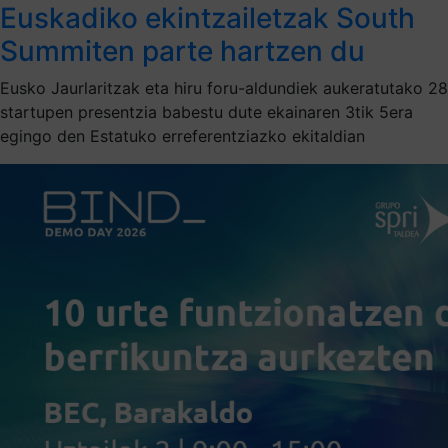
Euskadiko ekintzailetzak South
Summiten parte hartzen du
Eusko Jaurlaritzak eta hiru foru-aldundiek aukeratutako 28
startupen presentzia babestu dute ekainaren 3tik 5era
egingo den Estatuko erreferentziazko ekitaldian