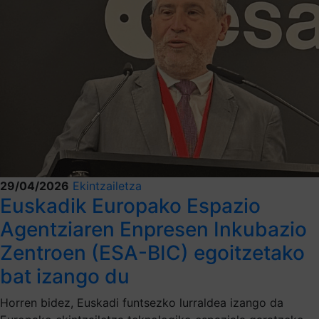
29/04/2026
Ekintzailetza
Euskadik Europako Espazio
Agentziaren Enpresen Inkubazio
Zentroen (ESA-BIC) egoitzetako
bat izango du
Horren bidez, Euskadi funtsezko lurraldea izango da