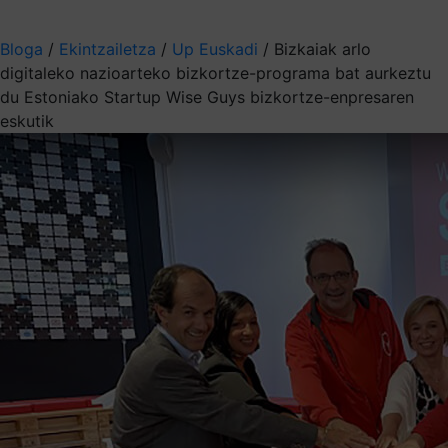
Aukeratu jaso nahi duzun informazioa
Bloga
/
Ekintzailetza
/
Up Euskadi
/
Bizkaiak arlo
digitaleko nazioarteko bizkortze-programa bat aurkeztu
du Estoniako Startup Wise Guys bizkortze-enpresaren
eskutik