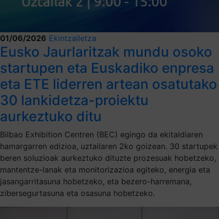
01/06/2026
Ekintzailetza
Eusko Jaurlaritzak mundu osoko
startupen eta Euskadiko enpresa
eta ETE liderren artean osatutako
30 lankidetza-proiektu
aurkeztuko ditu
Bilbao Exhibition Centren (BEC) egingo da ekitaldiaren
hamargarren edizioa, uztailaren 2ko goizean. 30 startupek
beren soluzioak aurkeztuko dituzte prozesuak hobetzeko,
mantentze-lanak eta monitorizazioa egiteko, energia eta
jasangarritasuna hobetzeko, eta bezero-harremana,
zibersegurtasuna eta osasuna hobetzeko.