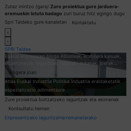
Zutaz mintzo
(
gara
)
Zure proiektua gure jarduera-
eremuekin lotuta badago
zuri buruz hitz egingo dugu
Spri Taldeko gure kanaletan
Kontaktatu
‹
›
SPRI Taldea
Euskal enpresaren bloga
Albisteak, erabilera kasuak,
elkarrizketak, laguntzak, negozio aukerak, joerak…
Blogera joan
Atlas
Euskal Industria Politika
Industria eraldaketatik
espezializazio adimentsura
Arakatu
Zure proiektua bultzatzeko laguntzak eta ekimenak
Kontsultatu hemen
Enpresentzako laguntza
Harremanetarako
Nire harpidetzak