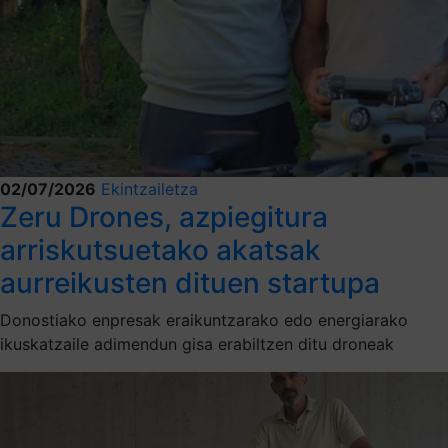
02/07/2026
Ekintzailetza
Zeru Drones, azpiegitura
arriskutsuetako akatsak
aurreikusten dituen startupa
Donostiako enpresak eraikuntzarako edo energiarako
ikuskatzaile adimendun gisa erabiltzen ditu droneak