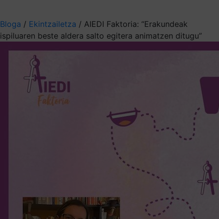
Aukeratu jaso nahi duzun informazioa
Bloga
/
Ekintzailetza
/
AIEDI Faktoria: “Erakundeak
ispiluaren beste aldera salto egitera animatzen ditugu”