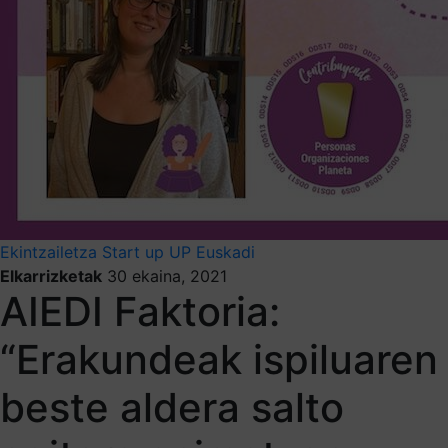
Ekintzailetza
Start up
UP Euskadi
Elkarrizketak
30 ekaina, 2021
AIEDI Faktoria:
“Erakundeak ispiluaren
beste aldera salto