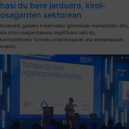
hasi du bere jarduera, kirol-
osagarrien sektorean
Azukrerik gabeko kreatinazko gominolak merkaturatu ditu,
eta kirol-osagarritasuna sinplifikatu nahi du,
kontsumitzeko formatu praktikoagoak eta atseginagoak
erabiliz.