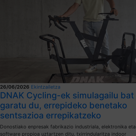
26/06/2026
Ekintzailetza
DNAK Cycling-ek simulagailu bat
garatu du, errepideko benetako
sentsazioa errepikatzeko
Donostiako enpresak fabrikazio industriala, elektronika eta
software propioa uztartzen ditu, txirrindularitza indoor