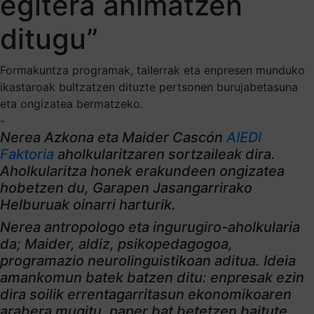
egitera animatzen
ditugu”
Formakuntza programak, tailerrak eta enpresen munduko
ikastaroak bultzatzen dituzte pertsonen burujabetasuna
eta ongizatea bermatzeko.
-
Nerea Azkona eta Maider Cascón
AIEDI
Faktoria
aholkularitzaren sortzaileak dira.
Aholkularitza honek erakundeen ongizatea
hobetzen du, Garapen Jasangarrirako
Helburuak oinarri harturik.
Nerea antropologo eta ingurugiro-aholkularia
da; Maider, aldiz, psikopedagogoa,
programazio neurolinguistikoan aditua. Ideia
amankomun batek batzen ditu: enpresak ezin
dira soilik errentagarritasun ekonomikoaren
arabera mugitu, paper bat betetzen baitute