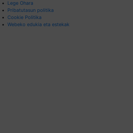
Lege Ohara
Pribatutasun politika
Cookie Politika
Webeko edukia eta estekak