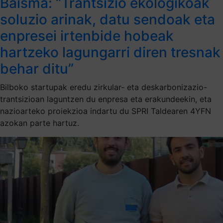
Baisma: “Trantsizio ekologikoak
soluzio arinak, datu sendoak eta
enpresei irtenbide hobeak
hartzeko lagungarri diren tresnak
behar ditu”
Bilboko startupak eredu zirkular- eta deskarbonizazio-
trantsizioan laguntzen du enpresa eta erakundeekin, eta
nazioarteko proiekzioa indartu du SPRI Taldearen 4YFN
azokan parte hartuz.