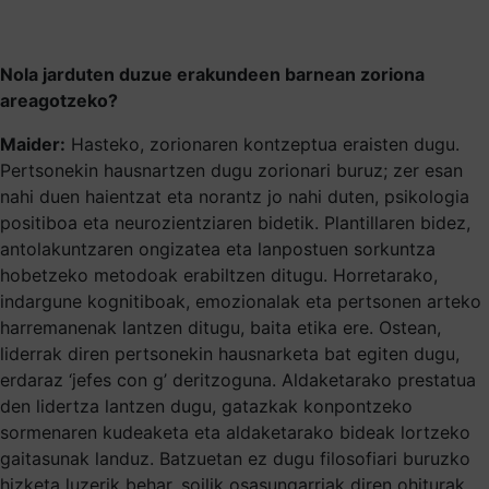
Nola jarduten duzue erakundeen barnean zoriona
areagotzeko?
Maider:
Hasteko, zorionaren kontzeptua eraisten dugu.
Pertsonekin hausnartzen dugu zorionari buruz; zer esan
nahi duen haientzat eta norantz jo nahi duten, psikologia
positiboa eta neurozientziaren bidetik. Plantillaren bidez,
antolakuntzaren ongizatea eta lanpostuen sorkuntza
hobetzeko metodoak erabiltzen ditugu. Horretarako,
indargune kognitiboak, emozionalak eta pertsonen arteko
harremanenak lantzen ditugu, baita etika ere. Ostean,
liderrak diren pertsonekin hausnarketa bat egiten dugu,
erdaraz ‘jefes con g’ deritzoguna. Aldaketarako prestatua
den lidertza lantzen dugu, gatazkak konpontzeko
sormenaren kudeaketa eta aldaketarako bideak lortzeko
gaitasunak landuz. Batzuetan ez dugu filosofiari buruzko
hizketa luzerik behar, soilik osasungarriak diren ohiturak