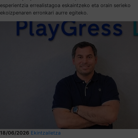
esperientzia errealistagoa eskaintzeko eta orain serieko
ekoizpenaren erronkari aurre egiteko.
18/06/2026
Ekintzailetza