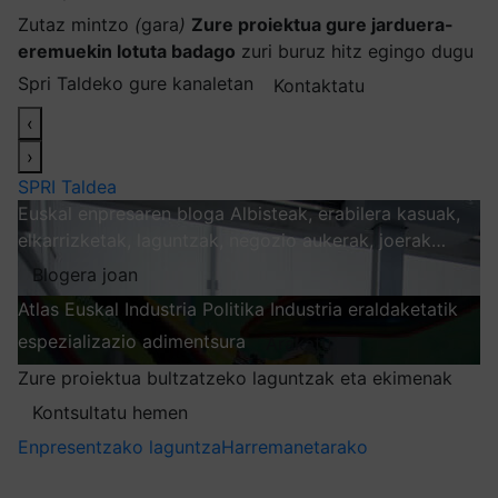
Zutaz mintzo
(
gara
)
Zure proiektua gure jarduera-
eremuekin lotuta badago
zuri buruz hitz egingo dugu
Spri Taldeko gure kanaletan
Kontaktatu
‹
›
SPRI Taldea
Euskal enpresaren bloga
Albisteak, erabilera kasuak,
elkarrizketak, laguntzak, negozio aukerak, joerak…
Blogera joan
Atlas
Euskal Industria Politika
Industria eraldaketatik
espezializazio adimentsura
Arakatu
Zure proiektua bultzatzeko laguntzak eta ekimenak
Kontsultatu hemen
Enpresentzako laguntza
Harremanetarako
Nire harpidetzak