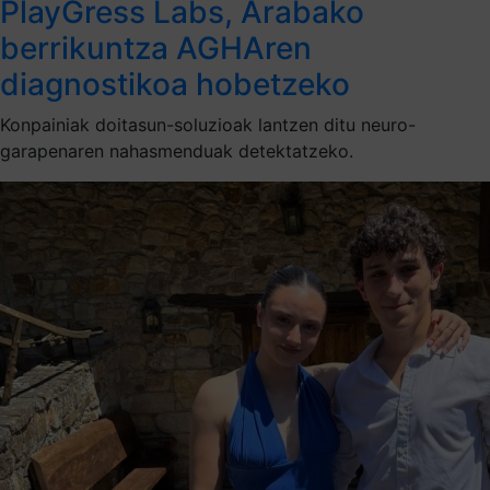
PlayGress Labs, Arabako
berrikuntza AGHAren
diagnostikoa hobetzeko
Konpainiak doitasun-soluzioak lantzen ditu neuro-
garapenaren nahasmenduak detektatzeko.