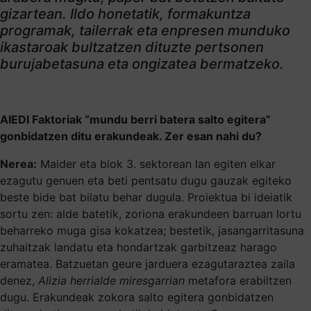
gizartean. Ildo honetatik, formakuntza
programak, tailerrak eta enpresen munduko
ikastaroak bultzatzen dituzte pertsonen
burujabetasuna eta ongizatea bermatzeko.
AIEDI Faktoriak “mundu berri batera salto egitera”
gonbidatzen ditu erakundeak. Zer esan nahi du?
Nerea:
Maider eta biok 3. sektorean lan egiten elkar
ezagutu genuen eta beti pentsatu dugu gauzak egiteko
beste bide bat bilatu behar dugula. Proiektua bi ideiatik
sortu zen: alde batetik, zoriona erakundeen barruan lortu
beharreko muga gisa kokatzea; bestetik, jasangarritasuna
zuhaitzak landatu eta hondartzak garbitzeaz harago
eramatea. Batzuetan geure jarduera ezagutaraztea zaila
denez,
Alizia herrialde miresgarrian
metafora erabiltzen
dugu. Erakundeak zokora salto egitera gonbidatzen