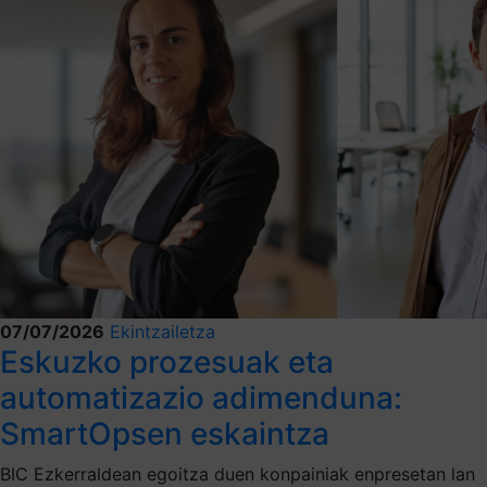
07/07/2026
Ekintzailetza
Eskuzko prozesuak eta
automatizazio adimenduna:
SmartOpsen eskaintza
BIC Ezkerraldean egoitza duen konpainiak enpresetan lan