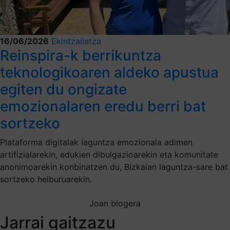
16/06/2026
Ekintzailetza
Reinspira-k berrikuntza
teknologikoaren aldeko apustua
egiten du ongizate
emozionalaren eredu berri bat
sortzeko
Plataforma digitalak laguntza emozionala adimen
artifizialarekin, edukien dibulgazioarekin eta komunitate
anonimoarekin konbinatzen du, Bizkaian laguntza-sare bat
sortzeko helburuarekin.
Joan blogera
Jarrai gaitzazu