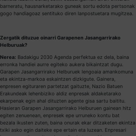
barneratu, hausnarketarako guneak sortu edota pertsonak
gogo handiagoaz sentituko diren lanpostuetara mugitzea.
Zergatik dituzue oinarri Garapenen Jasangarrirako
Helburuak?
Nerea:
Badakigu 2030 Agenda perfektua ez dela, baina
erronka handiei aurre egiteko aukera bikaintzat dugu.
Garapen Jasangarrirako Helburuek lengoaia amankomuna
eta ekintza-markoa eskaintzen dizkigute. Gainera,
enpresen egituraren partetzat gaituzte, Nazio Batuen
Erakundeak lehenbiziko aldiz enpresak aldaketarako
ekarpenak egin ahal dituzten agente gisa sartu baititu.
Hasieran Garapen Jasangarrirako Helburuen gainean hitz
egiten zenuenean, enpresek epe urruneko kontu bat
bezala ikusten zuten, baina onurak ekar ditzaketen ekintza
txiki asko egin daiteke epe ertain eta luzean. Enpresari