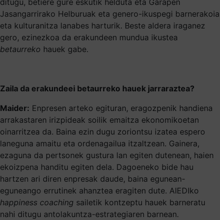
ditugu, betiere gure eskutik helduta eta Garapen
Jasangarrirako Helburuak eta genero-ikuspegi barnerakoia
eta kulturanitza lanabes harturik. Beste aldera iraganez
gero, ezinezkoa da erakundeen mundua ikustea
betaurreko
hauek gabe.
Zaila da erakundeei betaurreko hauek jarraraztea?
Maider:
Enpresen arteko egituran, eragozpenik handiena
arrakastaren irizpideak soilik emaitza ekonomikoetan
oinarritzea da. Baina ezin dugu zoriontsu izatea espero
laneguna amaitu eta ordenagailua itzaltzean. Gainera,
ezaguna da pertsonek gustura lan egiten dutenean, haien
ekoizpena handitu egiten dela. Dagoeneko bide hau
hartzen ari diren enpresak daude, baina egunean-
eguneango errutinek ahanztea eragiten dute. AIEDIko
happiness coaching
sailetik kontzeptu hauek barneratu
nahi ditugu antolakuntza-estrategiaren barnean.