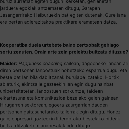
buruz aurretiaz egiten dugun ikerketan, gehienetan
jarduera egokiak antzematen ditugu, Garapen
Jasangarrirako Helburuekin bat egiten dutenak. Gure lana
ere bertan adierazitakoa praktikara eramatean datza.
Kooperatiba duela urtebete baino zertxobait gehiago
sortu zenuten. Orain arte zein proiektu bultzatu dituzue?
Maider:
Happiness coaching
sailean, dagoeneko lanean ari
diren pertsonen lanpostuak hobetzeko esparrua dugu, eta
beste bat lan bila dabiltzanak burujabe izateko. Hortik
abiaturik, ekintzaile gazteekin lan egin dugu hainbat
unibertsitatetan, lanpostuen sorkuntza, taldeen
elkartasuna eta komunikazioa bezalako gaien gainean.
Hirugarren sektorean, egoera zaurgarrian dauden
pertsonen gaitasunetarako tailerrak egin ditugu. Honez
gain, enpresari gazteekin lidergorako bestelako bideak
bultza ditzaketen lanabesak landu ditugu.