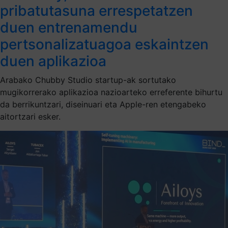
pribatutasuna errespetatzen
duen entrenamendu
pertsonalizatuagoa eskaintzen
duen aplikazioa
Arabako Chubby Studio startup-ak sortutako
mugikorrerako aplikazioa nazioarteko erreferente bihurtu
da berrikuntzari, diseinuari eta Apple-ren etengabeko
aitortzari esker.