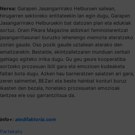
Nerea:
Garapen Jasangarrirako Helburuen sailean,
hirugarren sektoreko entitateekin lan egin dugu, Garapen
Jasangarrirako Helburuekin bat datozen plan eta edukiak
sortuz. Orain Pikara Magazine aldizkari feministarentzat
jasangarritasunari buruzko lehenengo memoria ateratzeko
zorian gaude. Oso pozik gaude uztailean aterako den
emaitzarekin. Bestalde, ekintzailetzaren munduan zerbait
gehiago egiteko irrika dugu. Gu geu geure kooperatiba
sortzeko prozesuan ibili gara eta emozioen kudeaketa
faltan bota dugu. Azken hau barneratzen saiatzen ari gara,
zeren salmentei, BEZari eta beste hainbat konturi buruz
ikasten den bezala, honelako prozesuetan emozioak
lantzea ere oso garrantzitsua da.
info+:
aiedifaktoria.com
Partekatu