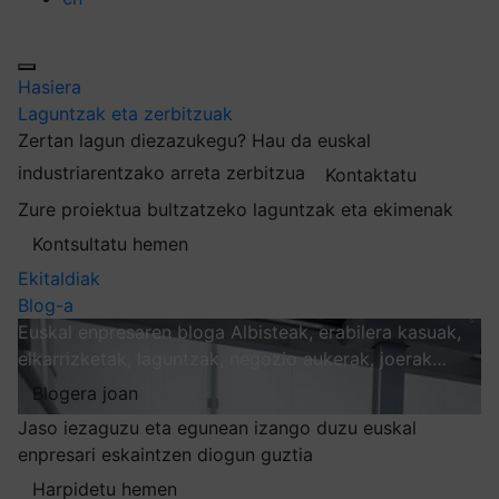
Hasiera
Laguntzak eta zerbitzuak
Zertan lagun diezazukegu?
Hau da euskal
industriarentzako arreta zerbitzua
Kontaktatu
Zure proiektua bultzatzeko laguntzak eta ekimenak
Kontsultatu hemen
Ekitaldiak
Blog-a
Euskal enpresaren bloga
Albisteak, erabilera kasuak,
elkarrizketak, laguntzak, negozio aukerak, joerak…
Blogera joan
Jaso iezaguzu eta egunean izango duzu euskal
enpresari eskaintzen diogun guztia
Harpidetu hemen