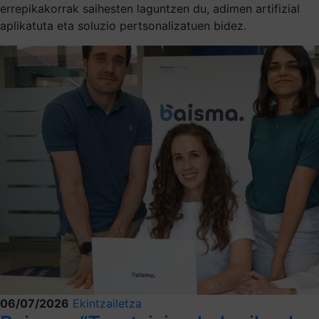
errepikakorrak saihesten laguntzen du, adimen artifizial
aplikatuta eta soluzio pertsonalizatuen bidez.
06/07/2026
Ekintzailetza