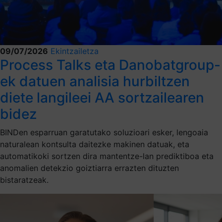
09/07/2026
Ekintzailetza
Process Talks eta Danobatgroup-
ek datuen analisia hurbiltzen
diete langileei AA sortzailearen
bidez
BINDen esparruan garatutako soluzioari esker, lengoaia
naturalean kontsulta daitezke makinen datuak, eta
automatikoki sortzen dira mantentze-lan prediktiboa eta
anomalien detekzio goiztiarra errazten dituzten
bistaratzeak.