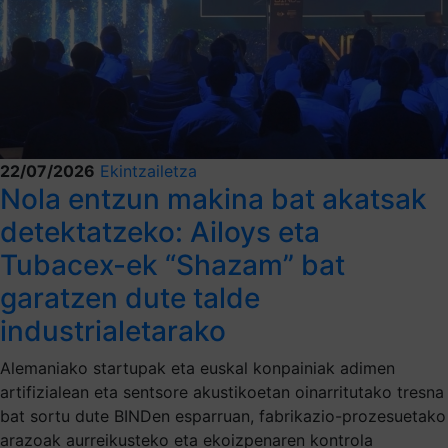
22/07/2026
Ekintzailetza
Nola entzun makina bat akatsak
detektatzeko: Ailoys eta
Tubacex-ek “Shazam” bat
garatzen dute talde
industrialetarako
Alemaniako startupak eta euskal konpainiak adimen
artifizialean eta sentsore akustikoetan oinarritutako tresna
bat sortu dute BINDen esparruan, fabrikazio-prozesuetako
arazoak aurreikusteko eta ekoizpenaren kontrola