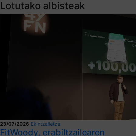
Lotutako albisteak
23/07/2026
Ekintzailetza
FitWoody, erabiltzailearen