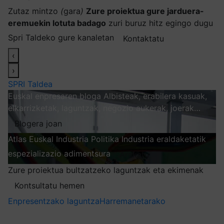
Zutaz mintzo
(
gara
)
Zure proiektua gure jarduera-
eremuekin lotuta badago
zuri buruz hitz egingo dugu
Spri Taldeko gure kanaletan
Kontaktatu
‹
›
SPRI Taldea
Euskal enpresaren bloga
Albisteak, erabilera kasuak,
elkarrizketak, laguntzak, negozio aukerak, joerak…
Blogera joan
Atlas
Euskal Industria Politika
Industria eraldaketatik
espezializazio adimentsura
Arakatu
Zure proiektua bultzatzeko laguntzak eta ekimenak
Kontsultatu hemen
Enpresentzako laguntza
Harremanetarako
Nire harpidetzak