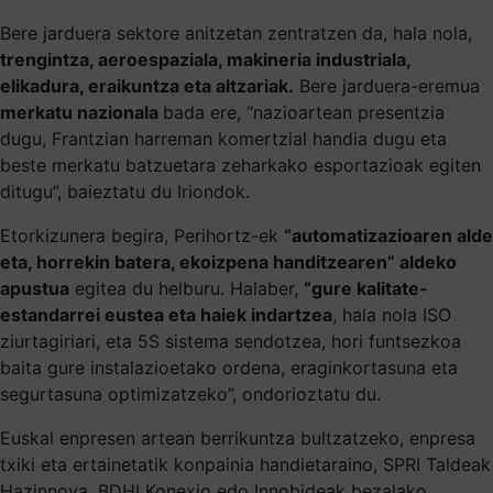
Bere jarduera sektore anitzetan zentratzen da, hala nola,
trengintza, aeroespaziala, makineria industriala,
elikadura, eraikuntza eta altzariak.
Bere jarduera-eremua
merkatu nazionala
bada ere, “nazioartean presentzia
dugu, Frantzian harreman komertzial handia dugu eta
beste merkatu batzuetara zeharkako esportazioak egiten
ditugu”, baieztatu du Iriondok.
Etorkizunera begira, Perihortz-ek
“automatizazioaren alde
eta, horrekin batera, ekoizpena handitzearen” aldeko
apustua
egitea du helburu. Halaber,
“gure kalitate-
estandarrei eustea eta haiek indartzea
, hala nola ISO
ziurtagiriari, eta 5S sistema sendotzea, hori funtsezkoa
baita gure instalazioetako ordena, eraginkortasuna eta
segurtasuna optimizatzeko”, ondorioztatu du.
Euskal enpresen artean berrikuntza bultzatzeko, enpresa
txiki eta ertainetatik konpainia handietaraino, SPRI Taldeak
Hazinnova, BDHI Konexio edo Innobideak bezalako