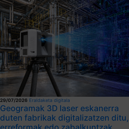
29/07/2026
Eraldaketa digitala
Geogramak 3D laser eskanerra
duten fabrikak digitalizatzen ditu,
erreformak edo zabalkuntzak