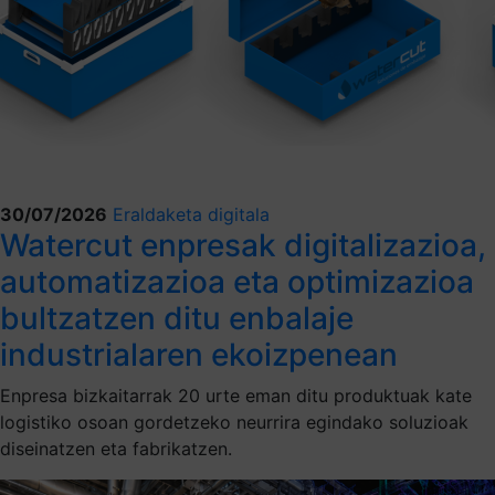
30/07/2026
Eraldaketa digitala
Watercut enpresak digitalizazioa,
automatizazioa eta optimizazioa
bultzatzen ditu enbalaje
industrialaren ekoizpenean
Enpresa bizkaitarrak 20 urte eman ditu produktuak kate
logistiko osoan gordetzeko neurrira egindako soluzioak
diseinatzen eta fabrikatzen.