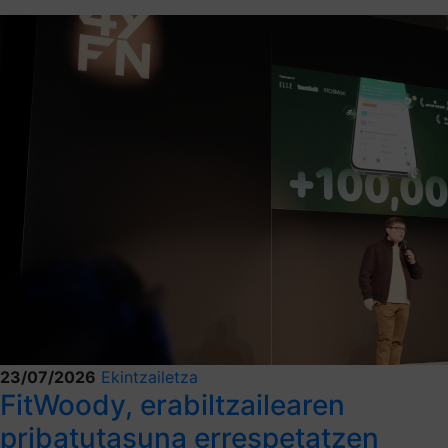
23/07/2026
Ekintzailetza
FitWoody, erabiltzailearen
pribatutasuna errespetatzen