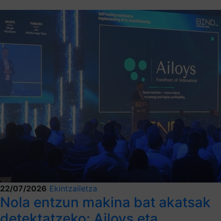
22/07/2026
Ekintzailetza
Nola entzun makina bat akatsak
detektatzeko: Ailoys eta