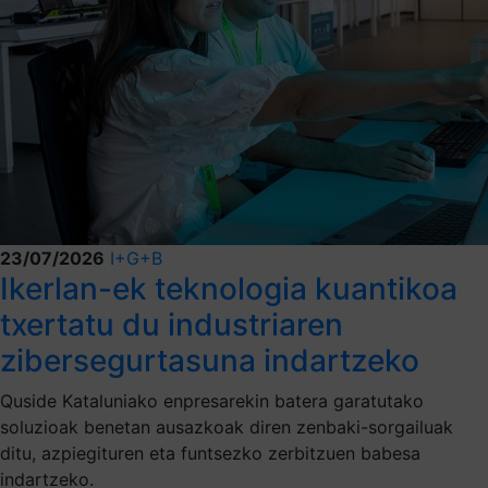
23/07/2026
I+G+B
Ikerlan-ek teknologia kuantikoa
txertatu du industriaren
zibersegurtasuna indartzeko
Quside Kataluniako enpresarekin batera garatutako
soluzioak benetan ausazkoak diren zenbaki-sorgailuak
ditu, azpiegituren eta funtsezko zerbitzuen babesa
indartzeko.