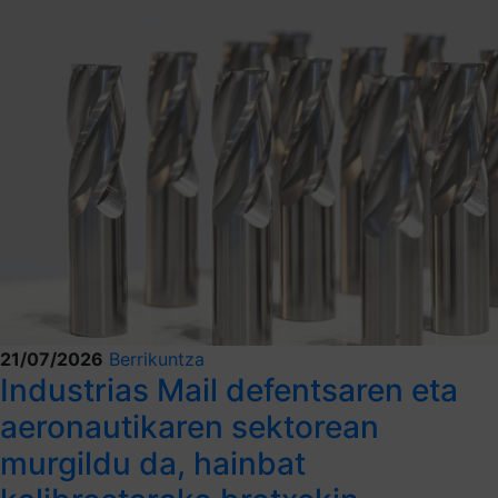
21/07/2026
Berrikuntza
Industrias Mail defentsaren eta
aeronautikaren sektorean
murgildu da, hainbat