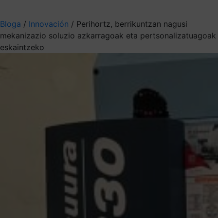
Aukeratu jaso nahi duzun informazioa
Bloga
/
Innovación
/
Perihortz, berrikuntzan nagusi
mekanizazio soluzio azkarragoak eta pertsonalizatuagoak
eskaintzeko