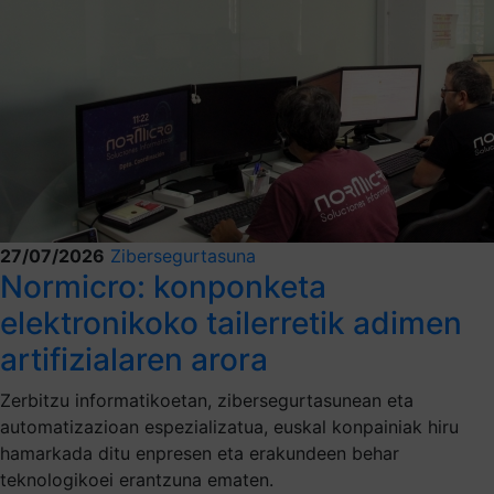
27/07/2026
Zibersegurtasuna
Normicro: konponketa
elektronikoko tailerretik adimen
artifizialaren arora
Zerbitzu informatikoetan, zibersegurtasunean eta
automatizazioan espezializatua, euskal konpainiak hiru
hamarkada ditu enpresen eta erakundeen behar
teknologikoei erantzuna ematen.