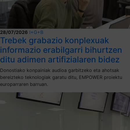
28/07/2026
I+G+B
Trebek grabazio konplexuak
informazio erabilgarri bihurtzen
ditu adimen artifizialaren bidez
Donostiako konpainiak audioa garbitzeko eta ahotsak
bereizteko teknologiak garatu ditu, EMPOWER proiektu
europarraren barruan.