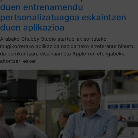
duen entrenamendu
pertsonalizatuagoa eskaintzen
duen aplikazioa
Arabako Chubby Studio startup-ak sortutako
mugikorrerako aplikazioa nazioarteko erreferente bihurtu
da berrikuntzari, diseinuari eta Apple-ren etengabeko
aitortzari esker.