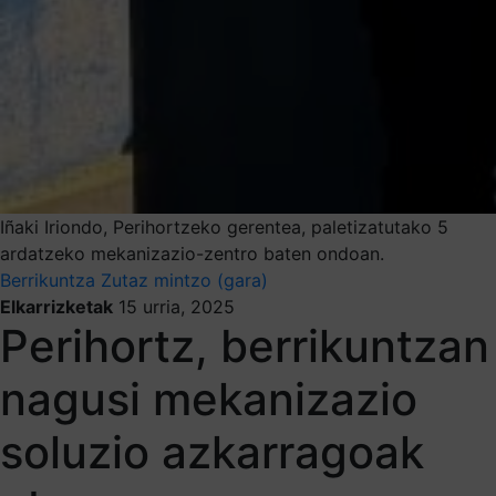
Iñaki Iriondo, Perihortzeko gerentea, paletizatutako 5
ardatzeko mekanizazio-zentro baten ondoan.
Berrikuntza
Zutaz mintzo (gara)
Elkarrizketak
15 urria, 2025
Perihortz, berrikuntzan
nagusi mekanizazio
soluzio azkarragoak