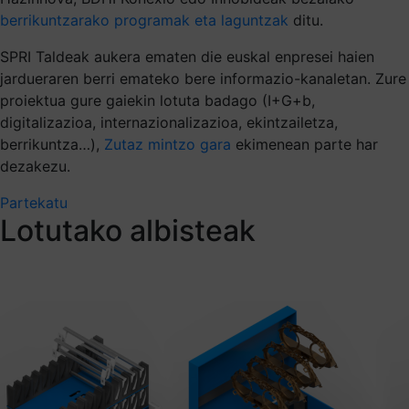
berrikuntzarako programak eta laguntzak
ditu.
SPRI Taldeak aukera ematen die euskal enpresei haien
jardueraren berri emateko bere informazio-kanaletan. Zure
proiektua gure gaiekin lotuta badago (I+G+b,
digitalizazioa, internazionalizazioa, ekintzailetza,
berrikuntza…),
Zutaz mintzo gara
ekimenean parte har
dezakezu.
Partekatu
Lotutako albisteak