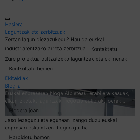
Hasiera
Laguntzak eta zerbitzuak
Zertan lagun diezazukegu?
Hau da euskal
industriarentzako arreta zerbitzua
Kontaktatu
Zure proiektua bultzatzeko laguntzak eta ekimenak
Kontsultatu hemen
Ekitaldiak
Blog-a
Euskal enpresaren bloga
Albisteak, erabilera kasuak,
elkarrizketak, laguntzak, negozio aukerak, joerak…
Blogera joan
Jaso iezaguzu eta egunean izango duzu euskal
enpresari eskaintzen diogun guztia
Harpidetu hemen