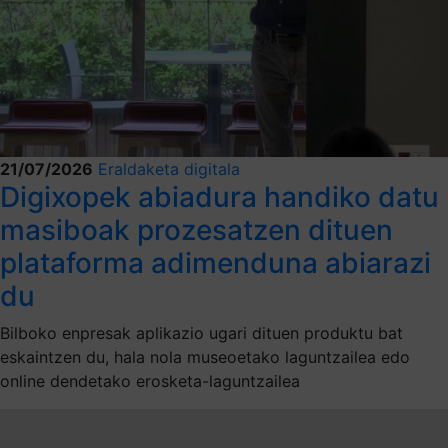
21/07/2026
Eraldaketa digitala
Digixopek abiadura handiko datu
masiboak prozesatzen dituen
plataforma adimenduna abiarazi
du
Bilboko enpresak aplikazio ugari dituen produktu bat
eskaintzen du, hala nola museoetako laguntzailea edo
online dendetako erosketa-laguntzailea