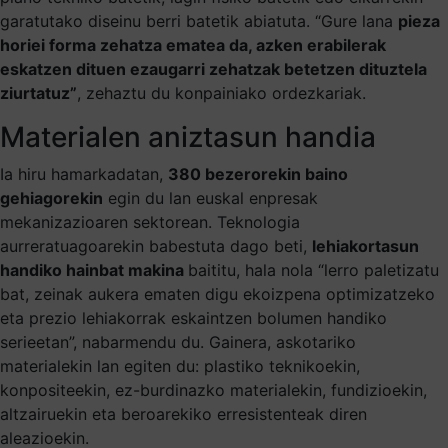
garatutako diseinu berri batetik abiatuta. “Gure lana
pieza
horiei forma zehatza ematea da, azken erabilerak
eskatzen dituen ezaugarri zehatzak betetzen dituztela
ziurtatuz”
, zehaztu du konpainiako ordezkariak.
Materialen aniztasun handia
Ia hiru hamarkadatan,
380 bezerorekin baino
gehiagorekin
egin du lan euskal enpresak
mekanizazioaren sektorean. Teknologia
aurreratuagoarekin babestuta dago beti,
lehiakortasun
handiko hainbat makina
baititu, hala nola “lerro paletizatu
bat, zeinak aukera ematen digu ekoizpena optimizatzeko
eta prezio lehiakorrak eskaintzen bolumen handiko
serieetan”, nabarmendu du. Gainera, askotariko
materialekin lan egiten du: plastiko teknikoekin,
konpositeekin, ez-burdinazko materialekin, fundizioekin,
altzairuekin eta beroarekiko erresistenteak diren
aleazioekin.