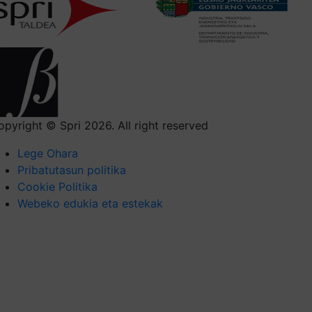
opyright © Spri 2026. All right reserved
Lege Ohara
Pribatutasun politika
Cookie Politika
Webeko edukia eta estekak