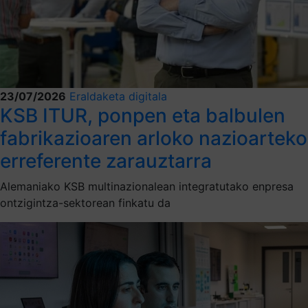
23/07/2026
Eraldaketa digitala
KSB ITUR, ponpen eta balbulen
fabrikazioaren arloko nazioarteko
erreferente zarauztarra
Alemaniako KSB multinazionalean integratutako enpresa
ontzigintza-sektorean finkatu da