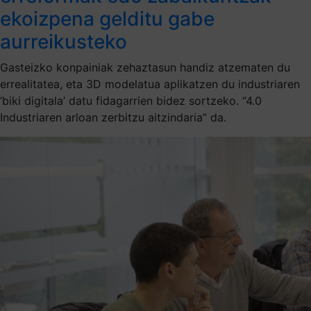
ekoizpena gelditu gabe
aurreikusteko
Gasteizko konpainiak zehaztasun handiz atzematen du
errealitatea, eta 3D modelatua aplikatzen du industriaren
‘biki digitala’ datu fidagarrien bidez sortzeko. “4.0
Industriaren arloan zerbitzu aitzindaria” da.