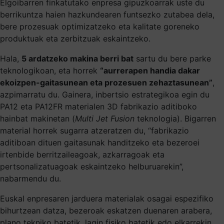
Elgoibarren finkatutako enpresa gipuzkoarrak uste du
berrikuntza haien hazkundearen funtsezko zutabea dela,
bere prozesuak optimizatzeko eta kalitate goreneko
produktuak eta zerbitzuak eskaintzeko.
Hala,
5 ardatzeko makina berri bat
sartu du bere parke
teknologikoan, eta horrek
“aurrerapen handia dakar
ekoizpen-gaitasunean eta prozesuen zehaztasunean”
,
azpimarratu du. Gainera, inbertsio estrategikoa egin du
PA12 eta PA12FR materialen 3D fabrikazio aditiboko
hainbat makinetan (
Multi Jet Fusion
teknologia). Bigarren
material horrek sugarra atzeratzen du, “fabrikazio
aditiboan dituen gaitasunak handitzeko eta bezeroei
irtenbide berritzaileagoak, azkarragoak eta
pertsonalizatuagoak eskaintzeko helburuarekin”,
nabarmendu du.
Euskal enpresaren jarduera materialak osagai espezifiko
bihurtzean datza, bezeroak eskatzen duenaren arabera,
plano tekniko batetik, lagin fisiko batetik edo elkarrekin