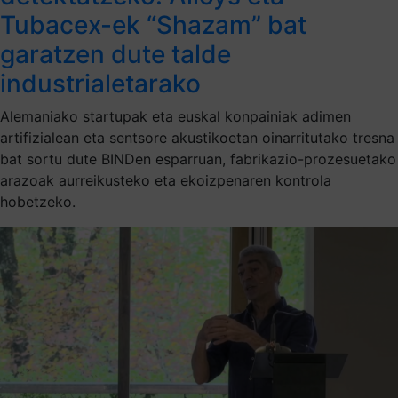
Tubacex-ek “Shazam” bat
garatzen dute talde
industrialetarako
Alemaniako startupak eta euskal konpainiak adimen
artifizialean eta sentsore akustikoetan oinarritutako tresna
bat sortu dute BINDen esparruan, fabrikazio-prozesuetako
arazoak aurreikusteko eta ekoizpenaren kontrola
hobetzeko.