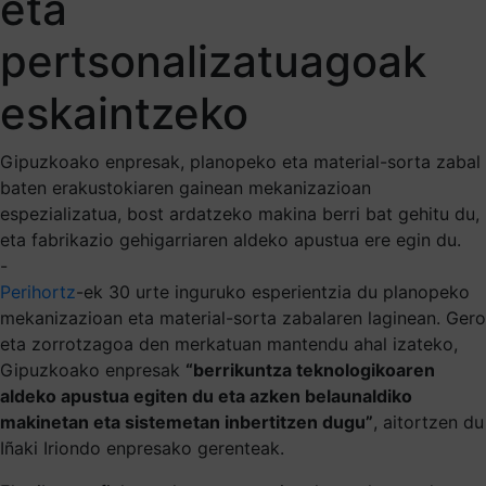
eta
pertsonalizatuagoak
eskaintzeko
Gipuzkoako enpresak, planopeko eta material-sorta zabal
baten erakustokiaren gainean mekanizazioan
espezializatua, bost ardatzeko makina berri bat gehitu du,
eta fabrikazio gehigarriaren aldeko apustua ere egin du.
-
Perihortz
-ek 30 urte inguruko esperientzia du planopeko
mekanizazioan eta material-sorta zabalaren laginean. Gero
eta zorrotzagoa den merkatuan mantendu ahal izateko,
Gipuzkoako enpresak
“berrikuntza teknologikoaren
aldeko apustua egiten du eta azken belaunaldiko
makinetan eta sistemetan inbertitzen dugu”
, aitortzen du
Iñaki Iriondo enpresako gerenteak.