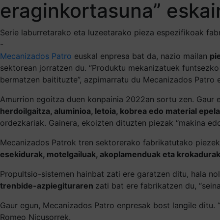
eraginkortasuna” eskai
Serie laburretarako eta luzeetarako pieza espezifikoak fab
-
Mecanizados Patro
euskal enpresa bat da, nazio mailan
pi
sektorean jorratzen du. “Produktu mekanizatuek funtsezko 
bermatzen baitituzte”, azpimarratu du Mecanizados Patro 
Amurrion egoitza duen konpainia 2022an sortu zen.
Gaur e
herdoilgaitza, aluminioa, letoia, kobrea edo material epela
ordezkariak. Gainera, ekoizten dituzten piezak “makina ed
Mecanizados Patrok tren sektorerako fabrikatutako piezek 
esekidurak, motelgailuak, akoplamenduak eta krokadurak
Propultsio-sistemen hainbat zati ere garatzen ditu, hala 
trenbide-azpiegituraren
zati bat ere fabrikatzen du, “sei
Gaur egun, Mecanizados Patro enpresak bost langile ditu.
Romeo Nicusorrek.