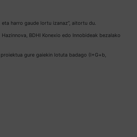
 eta harro gaude lortu izanaz”, aitortu du.
eak Hazinnova, BDHI Konexio edo Innobideak bezalako
e proiektua gure gaiekin lotuta badago (I+G+b,