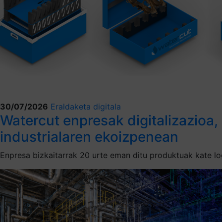
30/07/2026
Eraldaketa digitala
Watercut enpresak digitalizazioa,
industrialaren ekoizpenean
Enpresa bizkaitarrak 20 urte eman ditu produktuak kate lo