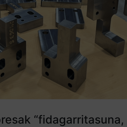
esak “fidagarritasuna,