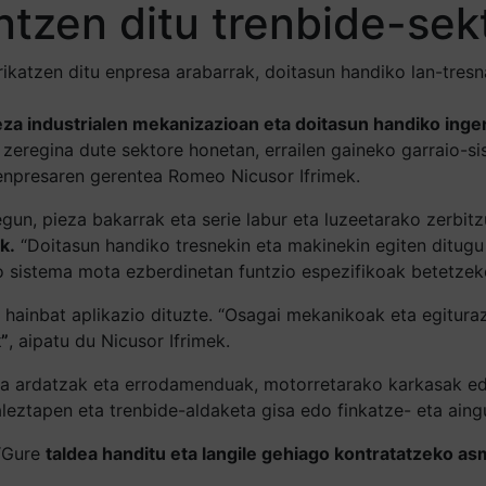
ntzen ditu trenbide-sek
rikatzen ditu enpresa arabarrak, doitasun handiko lan-tresn
eza industrialen mekanizazioan eta doitasun handiko ingen
zeregina dute sektore honetan, errailen gaineko garraio-si
enpresaren gerentea Romeo Nicusor Ifrimek.
gun, pieza bakarrak eta serie labur eta luzeetarako zerbitz
k.
“Doitasun handiko tresnekin eta makinekin egiten ditugu 
o sistema mota ezberdinetan funtzio espezifikoak betetzek
hainbat aplikazio dituzte. “Osagai mekanikoak eta egitura
”
, aipatu du Nicusor Ifrimek.
nola ardatzak eta errodamenduak, motorretarako karkasak e
naleztapen eta trenbide-aldaketa gisa edo finkatze- eta ai
 “Gure
taldea handitu eta langile gehiago kontratatzeko a