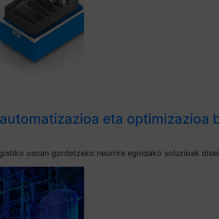
 automatizazioa eta optimizazioa b
gistiko osoan gordetzeko neurrira egindako soluzioak disei