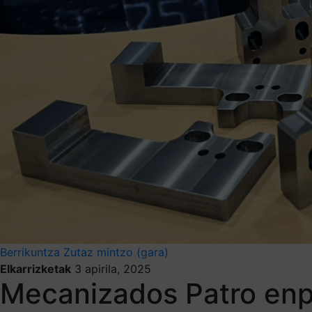
Berrikuntza
Zutaz mintzo (gara)
Elkarrizketak
3 apirila, 2025
Mecanizados Patro enpr