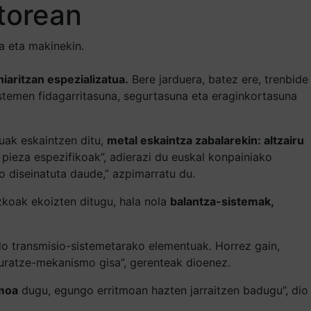
torean
a eta makinekin.
iaritzan espezializatua.
Bere jarduera, batez ere, trenbide
stemen fidagarritasuna, segurtasuna eta eraginkortasuna
uak eskaintzen ditu,
metal eskaintza zabalarekin: altzairu
pieza espezifikoak”, adierazi du euskal konpainiako
o diseinatuta daude,” azpimarratu du.
zkoak ekoizten ditugu, hala nola
balantza-sistemak,
do transmisio-sistemetarako elementuak. Horrez gain,
nguratze-mekanismo gisa”, gerenteak dioenez.
smoa
dugu, egungo erritmoan hazten jarraitzen badugu”, dio