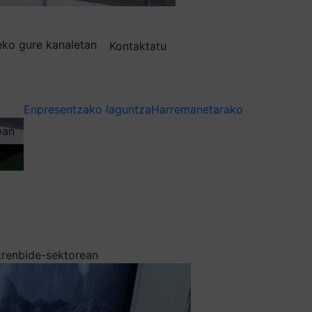
deko gure kanaletan
Kontaktatu
Enpresentzako laguntza
Harremanetarako
oan
trenbide-sektorean