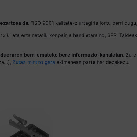
 ezartzea da.
“ISO 9001 kalitate-ziurtagiria lortu berri dugu,
 txiki eta ertainetatik konpainia handietaraino, SPRI Tald
rdueraren berri emateko bere informazio-kanaletan
. Zur
tza…),
Zutaz mintzo gara
ekimenean parte har dezakezu.