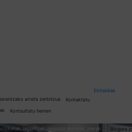
Ekitaldiak
iarentzako arreta zerbitzua
Kontaktatu
nak
Kontsultatu hemen
karrizketak, laguntzak, negozio aukerak, joerak…
Blogera j