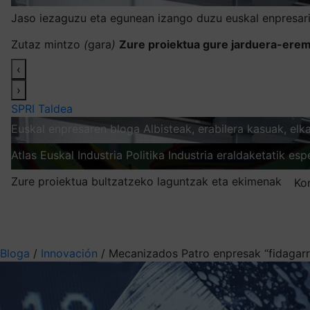
Jaso iezaguzu eta egunean izango duzu euskal enpresari
Zutaz mintzo
(
gara
)
Zure proiektua gure jarduera-erem
‹
›
SPRI Taldea
Euskal enpresaren bloga
Albisteak, erabilera kasuak, el
Atlas
Euskal Industria Politika
Industria eraldaketatik esp
Zure proiektua bultzatzeko laguntzak eta ekimenak
Ko
Nire harpidetzak
Aukeratu jaso nahi duzun informazioa
Bloga
/
Innovación
/
Mecanizados Patro enpresak “fidagarri