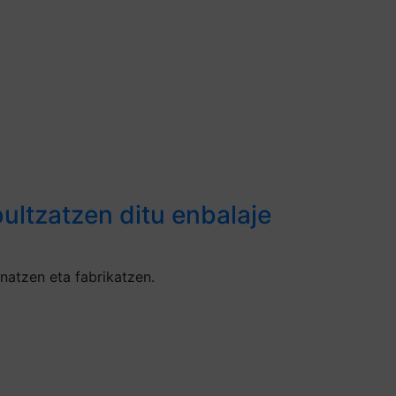
ultzatzen ditu enbalaje
natzen eta fabrikatzen.