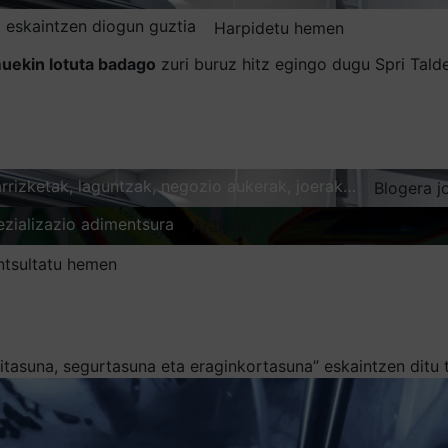
 eskaintzen diogun guztia
Harpidetu hemen
uekin lotuta badago
zuri buruz hitz egingo dugu Spri Tal
karrizketak, laguntzak, negozio aukerak, joerak…
Blogera j
ezializazio adimentsura
Arakatu
ntsultatu hemen
tasuna, segurtasuna eta eraginkortasuna” eskaintzen ditu 