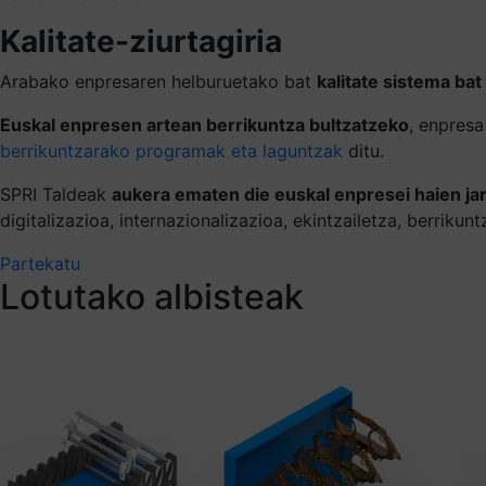
Kalitate-ziurtagiria
Arabako enpresaren helburuetako bat
kalitate sistema bat
Euskal enpresen artean berrikuntza bultzatzeko
, enpresa
berrikuntzarako programak eta laguntzak
ditu.
SPRI Taldeak
aukera ematen die euskal enpresei haien ja
digitalizazioa, internazionalizazioa, ekintzailetza, berrikun
Partekatu
Lotutako albisteak