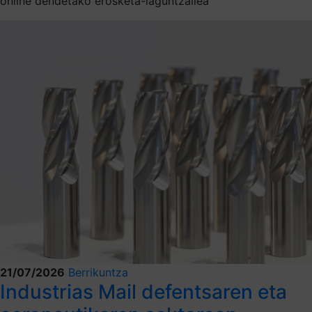
online dendetako erosketa-laguntzailea
21/07/2026
Berrikuntza
Industrias Mail defentsaren eta