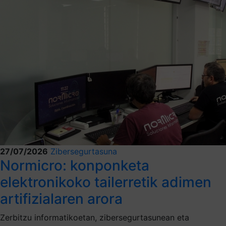
27/07/2026
Zibersegurtasuna
Normicro: konponketa
elektronikoko tailerretik adimen
artifizialaren arora
Zerbitzu informatikoetan, zibersegurtasunean eta