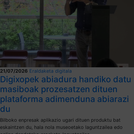
21/07/2026
Eraldaketa digitala
Digixopek abiadura handiko datu
masiboak prozesatzen dituen
plataforma adimenduna abiarazi
du
Bilboko enpresak aplikazio ugari dituen produktu bat
eskaintzen du, hala nola museoetako laguntzailea edo