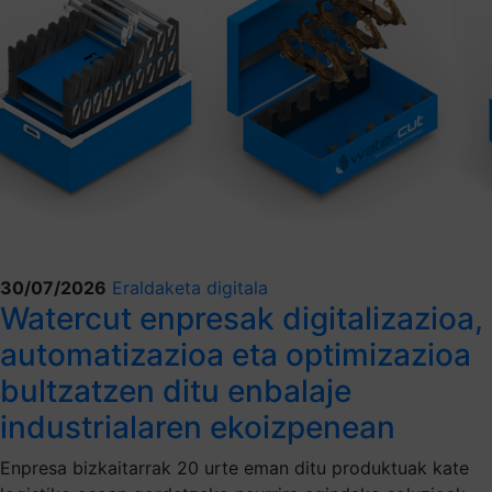
30/07/2026
Eraldaketa digitala
Watercut enpresak digitalizazioa,
automatizazioa eta optimizazioa
bultzatzen ditu enbalaje
industrialaren ekoizpenean
Enpresa bizkaitarrak 20 urte eman ditu produktuak kate