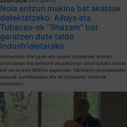
22/07/2026
Ekintzailetza
Nola entzun makina bat akatsak
detektatzeko: Ailoys eta
Tubacex-ek “Shazam” bat
garatzen dute talde
industrialetarako
Alemaniako startupak eta euskal konpainiak adimen
artifizialean eta sentsore akustikoetan oinarritutako tresna
bat sortu dute BINDen esparruan, fabrikazio-prozesuetako
arazoak aurreikusteko eta ekoizpenaren kontrola
hobetzeko.