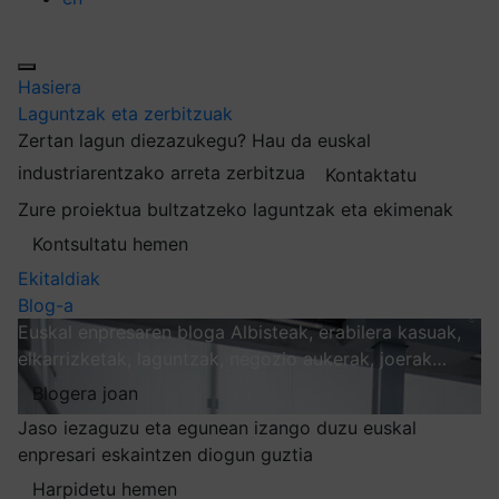
Hasiera
Laguntzak eta zerbitzuak
Zertan lagun diezazukegu?
Hau da euskal
industriarentzako arreta zerbitzua
Kontaktatu
Zure proiektua bultzatzeko laguntzak eta ekimenak
Kontsultatu hemen
Ekitaldiak
Blog-a
Euskal enpresaren bloga
Albisteak, erabilera kasuak,
elkarrizketak, laguntzak, negozio aukerak, joerak…
Blogera joan
Jaso iezaguzu eta egunean izango duzu euskal
enpresari eskaintzen diogun guztia
Harpidetu hemen