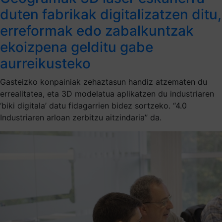
duten fabrikak digitalizatzen ditu,
erreformak edo zabalkuntzak
ekoizpena gelditu gabe
aurreikusteko
Gasteizko konpainiak zehaztasun handiz atzematen du
errealitatea, eta 3D modelatua aplikatzen du industriaren
‘biki digitala’ datu fidagarrien bidez sortzeko. “4.0
Industriaren arloan zerbitzu aitzindaria” da.