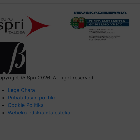
opyright © Spri 2026. All right reserved
Lege Ohara
Pribatutasun politika
Cookie Politika
Webeko edukia eta estekak