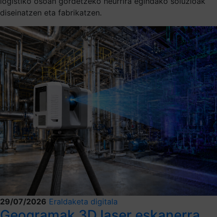
logistiko osoan gordetzeko neurrira egindako soluzioak
diseinatzen eta fabrikatzen.
29/07/2026
Eraldaketa digitala
Geogramak 3D laser eskanerra