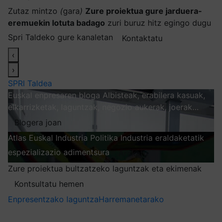
Zutaz mintzo
(
gara
)
Zure proiektua gure jarduera-
eremuekin lotuta badago
zuri buruz hitz egingo dugu
Spri Taldeko gure kanaletan
Kontaktatu
‹
›
SPRI Taldea
Euskal enpresaren bloga
Albisteak, erabilera kasuak,
elkarrizketak, laguntzak, negozio aukerak, joerak…
Blogera joan
Atlas
Euskal Industria Politika
Industria eraldaketatik
espezializazio adimentsura
Arakatu
Zure proiektua bultzatzeko laguntzak eta ekimenak
Kontsultatu hemen
Enpresentzako laguntza
Harremanetarako
Nire harpidetzak