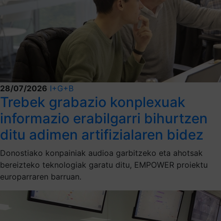
28/07/2026
I+G+B
Trebek grabazio konplexuak
informazio erabilgarri bihurtzen
ditu adimen artifizialaren bidez
Donostiako konpainiak audioa garbitzeko eta ahotsak
bereizteko teknologiak garatu ditu, EMPOWER proiektu
europarraren barruan.