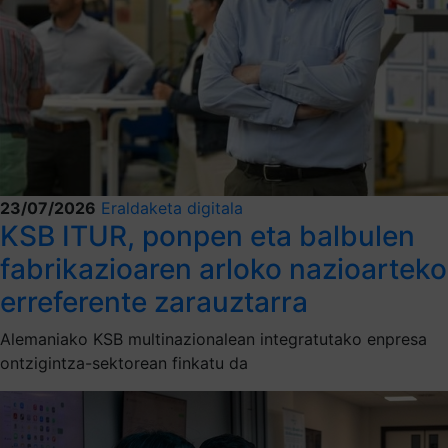
23/07/2026
Eraldaketa digitala
KSB ITUR, ponpen eta balbulen
fabrikazioaren arloko nazioarteko
erreferente zarauztarra
Alemaniako KSB multinazionalean integratutako enpresa
ontzigintza-sektorean finkatu da