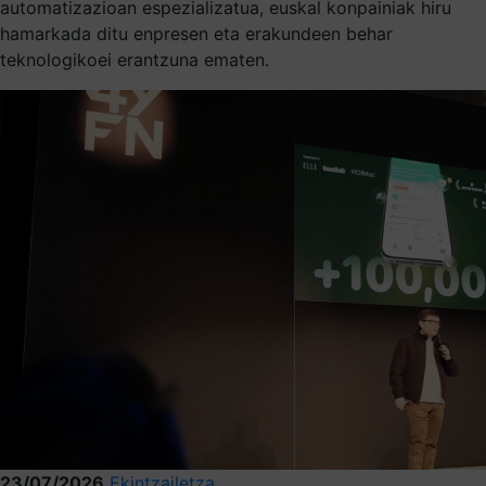
automatizazioan espezializatua, euskal konpainiak hiru
hamarkada ditu enpresen eta erakundeen behar
teknologikoei erantzuna ematen.
23/07/2026
Ekintzailetza