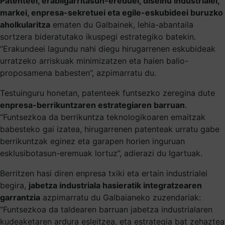
Patenteei, erabilgarritasun-ereduei, diseinu industrialei,
markei, enpresa-sekretuei eta egile-eskubideei buruzko
aholkularitza
ematen du Galbainek, lehia-abantaila
sortzera bideratutako ikuspegi estrategiko batekin.
“Erakundeei lagundu nahi diegu hirugarrenen eskubideak
urratzeko arriskuak minimizatzen eta haien balio-
proposamena babesten”, azpimarratu du.
Testuinguru honetan, patenteek funtsezko zeregina dute
enpresa-berrikuntzaren estrategiaren barruan
.
“Funtsezkoa da berrikuntza teknologikoaren emaitzak
babesteko gai izatea, hirugarrenen patenteak urratu gabe
berrikuntzak eginez eta garapen horien inguruan
esklusibotasun-eremuak lortuz”, adierazi du Igartuak.
Berritzen hasi diren enpresa txiki eta ertain industrialei
begira,
jabetza industriala hasieratik integratzearen
garrantzia
azpimarratu du Galbaianeko zuzendariak:
“Funtsezkoa da taldearen barruan jabetza industrialaren
kudeaketaren ardura esleitzea, eta estrategia bat zehaztea