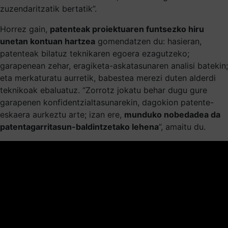
zuzendaritzatik bertatik”.
Horrez gain,
patenteak proiektuaren funtsezko hiru
unetan kontuan hartzea
gomendatzen du: hasieran,
patenteak bilatuz teknikaren egoera ezagutzeko;
garapenean zehar, eragiketa-askatasunaren analisi batekin;
eta merkaturatu aurretik, babestea merezi duten alderdi
teknikoak ebaluatuz. “Zorrotz jokatu behar dugu gure
garapenen konfidentzialtasunarekin, dagokion patente-
eskaera aurkeztu arte; izan ere,
munduko nobedadea da
patentagarritasun-baldintzetako lehena
”, amaitu du.