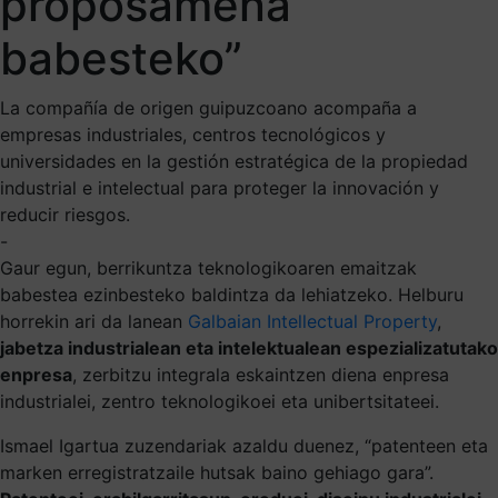
proposamena
babesteko”
La compañía de origen guipuzcoano acompaña a
empresas industriales, centros tecnológicos y
universidades en la gestión estratégica de la propiedad
industrial e intelectual para proteger la innovación y
reducir riesgos.
-
Gaur egun, berrikuntza teknologikoaren emaitzak
babestea ezinbesteko baldintza da lehiatzeko. Helburu
horrekin ari da lanean
Galbaian Intellectual Property
,
jabetza industrialean eta intelektualean espezializatutako
enpresa
, zerbitzu integrala eskaintzen diena enpresa
industrialei, zentro teknologikoei eta unibertsitateei.
Ismael Igartua zuzendariak azaldu duenez, “patenteen eta
marken erregistratzaile hutsak baino gehiago gara”.