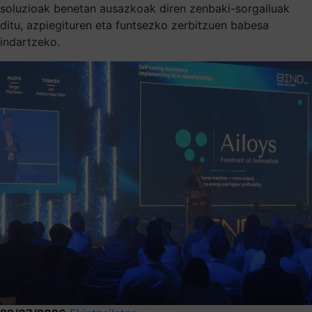
soluzioak benetan ausazkoak diren zenbaki-sorgailuak
ditu, azpiegituren eta funtsezko zerbitzuen babesa
indartzeko.