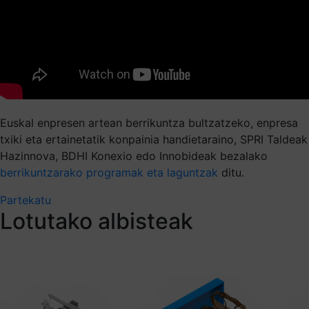
Euskal enpresen artean berrikuntza bultzatzeko, enpresa
txiki eta ertainetatik konpainia handietaraino, SPRI Taldeak
Hazinnova, BDHI Konexio edo Innobideak bezalako
berrikuntzarako programak eta laguntzak
ditu.
Partekatu
Lotutako albisteak