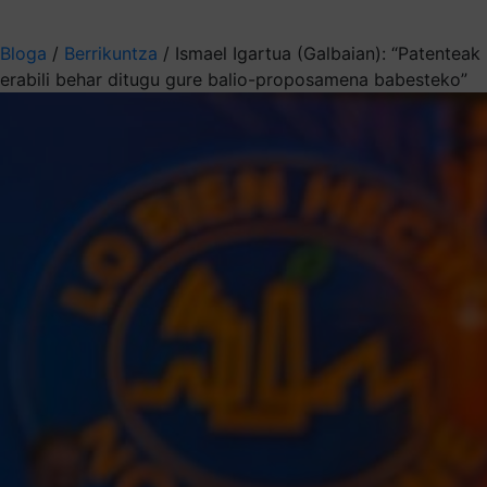
Aukeratu jaso nahi duzun informazioa
Bloga
/
Berrikuntza
/
Ismael Igartua (Galbaian): “Patenteak
erabili behar ditugu gure balio-proposamena babesteko”