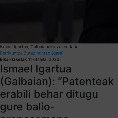
Ismael Igartua, Galbaianeko zuzendaria.
Berrikuntza
Zutaz mintzo (gara)
Elkarrizketak
11 otsaila, 2026
Ismael Igartua
(Galbaian): “Patenteak
erabili behar ditugu
gure balio-