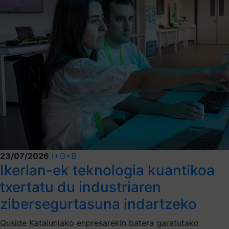
23/07/2026
I+G+B
Ikerlan-ek teknologia kuantikoa
txertatu du industriaren
zibersegurtasuna indartzeko
Quside Kataluniako enpresarekin batera garatutako