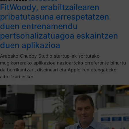
FitWoody, erabiltzailearen
pribatutasuna errespetatzen
duen entrenamendu
pertsonalizatuagoa eskaintzen
duen aplikazioa
Arabako Chubby Studio startup-ak sortutako
mugikorrerako aplikazioa nazioarteko erreferente bihurtu
da berrikuntzari, diseinuari eta Apple-ren etengabeko
aitortzari esker.