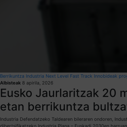
Berrikuntza
Industria Next Level
Fast Track Innobideak pr
Albisteak
8 apirila, 2026
Eusko Jaurlaritzak 20 m
etan berrikuntza bultz
Industria Defendatzeko Taldearen bileraren ondoren, Indust
dibertsifikatzeko Industria Plana – Euskadi 2030en barruan