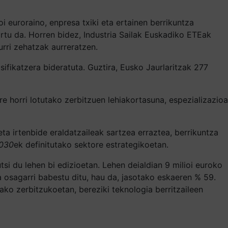
i euroraino, enpresa txiki eta ertainen berrikuntza
rtu da. Horren bidez, Industria Sailak Euskadiko ETEak
urri zehatzak aurreratzen.
ifikatzera bideratuta. Guztira, Eusko Jaurlaritzak 277
e horri lotutako zerbitzuen lehiakortasuna, espezializazioa
a irtenbide eraldatzaileak sartzea erraztea, berrikuntza
2030
ek definitutako sektore estrategikoetan.
si du lehen bi edizioetan. Lehen deialdian 9 milioi euroko
 osagarri babestu ditu, hau da, jasotako eskaeren % 59.
utako zerbitzukoetan, bereziki teknologia berritzaileen