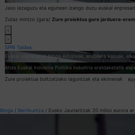
Jaso iezaguzu eta egunean izango duzu euskal enpresari
Zutaz mintzo
(
gara
)
Zure proiektua gure jarduera-erem
‹
›
SPRI Taldea
Euskal enpresaren bloga
Albisteak, erabilera kasuak, el
Atlas
Euskal Industria Politika
Industria eraldaketatik esp
Zure proiektua bultzatzeko laguntzak eta ekimenak
Ko
Nire harpidetzak
Aukeratu jaso nahi duzun informazioa
Bloga
/
Berrikuntza
/
Eusko Jaurlaritzak 20 milioi eurora a