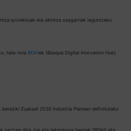
ntza-proiektuak eta ekintza osagarriak laguntzeko.
ko, hala nola
BDIH
ek (Basque Digital Innovation Hub)
 bereziki
Euskadi 2030 Industria Planean
definitutako
 sartzen dira, bai eta teknologia berriak (BDIH) eta