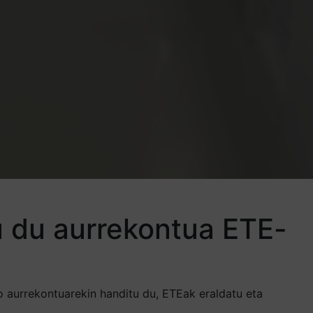
tu du aurrekontua ETE-
o aurrekontuarekin handitu du, ETEak eraldatu eta