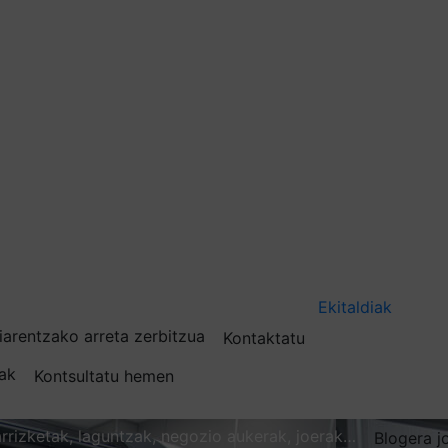
Ekitaldiak
iarentzako arreta zerbitzua
Kontaktatu
nak
Kontsultatu hemen
karrizketak, laguntzak, negozio aukerak, joerak…
Blogera j