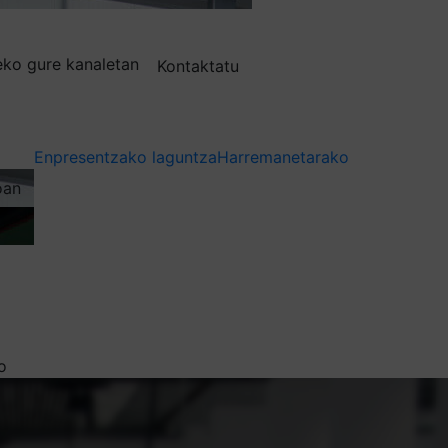
deko gure kanaletan
Kontaktatu
Enpresentzako laguntza
Harremanetarako
oan
o