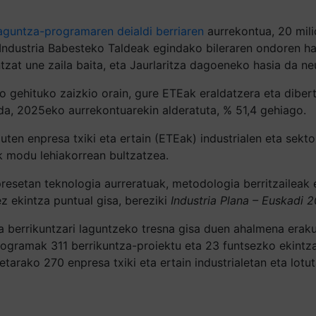
aguntza-programaren deialdi berriaren
aurrekontua, 20 milio
 Industria Babesteko Taldeak egindako bileraren ondoren ha
tzat une zaila baita, eta Jaurlaritza dagoeneko hasia da ne
 gehituko zaizkio orain, gure ETEak eraldatzera eta diberts
 da, 2025eko aurrekontuarekin alderatuta, % 51,4 gehiago.
en enpresa txiki eta ertain (ETEak) industrialen eta sektor
k modu lehiakorrean bultzatzea.
setan teknologia aurreratuak, metodologia berritzaileak et
z ekintza puntual gisa, bereziki
Industria Plana – Euskadi 
 berrikuntzari laguntzeko tresna gisa duen ahalmena erakut
rogramak 311 berrikuntza-proiektu eta 23 funtsezko ekintza
leetarako 270 enpresa txiki eta ertain industrialetan eta lot