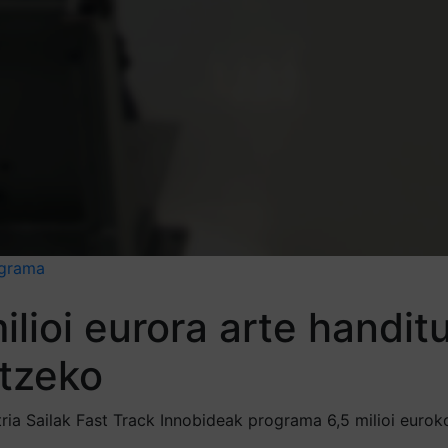
ograma
ilioi eurora arte handi
atzeko
ria Sailak Fast Track Innobideak programa 6,5 milioi eurok