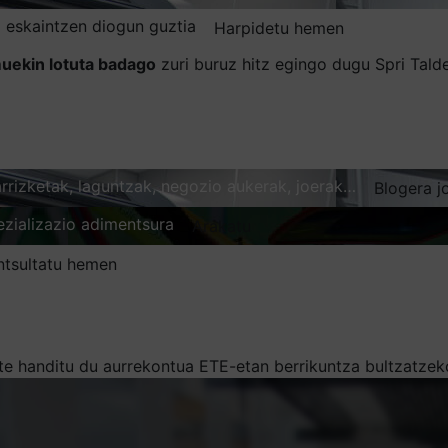
 eskaintzen diogun guztia
Harpidetu hemen
uekin lotuta badago
zuri buruz hitz egingo dugu Spri Tal
karrizketak, laguntzak, negozio aukerak, joerak…
Blogera j
ezializazio adimentsura
Arakatu
ntsultatu hemen
rte handitu du aurrekontua ETE-etan berrikuntza bultzatzek