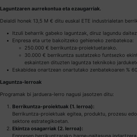
Laguntzaren aurrekontua eta ezaugarriak.
Deialdi honek 13,5 M € ditu euskal ETE industrialetan ber
Itzuli beharrik gabeko laguntzak, diruz lagundu dait
Enpresa eta urte bakoitzeko gehieneko zenbatekoa:
250.000 € berrikuntza-proiektuetarako.
30.000 € berrikuntza sustatzeko funtsezko ekin
eskaintzen dituzten laguntza teknikoko jarduket
Eskabidea onartzean onartutako zenbatekoaren % 60k
Laguntza-lerroak
Programak bi jarduera-lerro nagusi jasotzen ditu:
Berrikuntza-proiektuak (1. lerroa):
Berrikuntza-proiektuak egitea, produktu, prozesu ed
sektore estrategikoetan.
Ekintza osagarriak (2. lerroa):
Enpresen berrikuntzarako barne-gaitasuna indartzera b