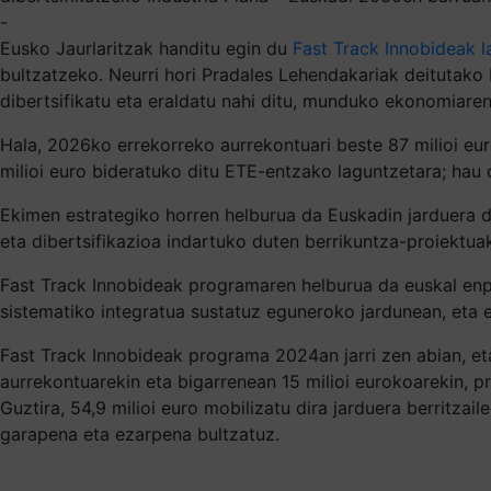
-
Eusko Jaurlaritzak handitu egin du
Fast Track Innobideak l
bultzatzeko. Neurri hori Pradales Lehendakariak deitutako
dibertsifikatu eta eraldatu nahi ditu, munduko ekonomiaren
Hala, 2026ko errekorreko aurrekontuari beste 87 milioi euro
milioi euro bideratuko ditu ETE-entzako laguntzetara; hau
Ekimen estrategiko horren helburua da Euskadin jarduera dut
eta dibertsifikazioa indartuko duten berrikuntza-proiektua
Fast Track Innobideak programaren helburua da euskal enpre
sistematiko integratua sustatuz eguneroko jardunean, eta e
Fast Track Innobideak programa 2024an jarri zen abian, eta
aurrekontuarekin eta bigarrenean 15 milioi eurokoarekin, p
Guztira, 54,9 milioi euro mobilizatu dira jarduera berritzai
garapena eta ezarpena bultzatuz.