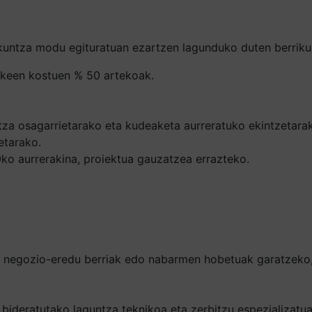
rikuntza modu egituratuan ezartzen lagunduko duten berriku
ezkeen kostuen % 50 artekoak.
tza osagarrietarako eta kudeaketa aurreratuko ekintzetara
etarako.
o aurrerakina, proiektua gauzatzea errazteko.
o negozio-eredu berriak edo nabarmen hobetuak garatzeko,
ideratutako laguntza teknikoa eta zerbitzu espezializatuak