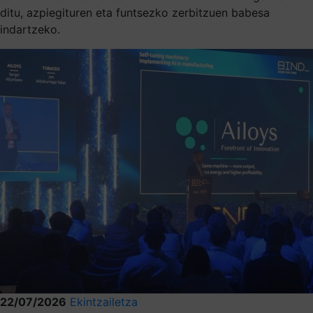
ditu, azpiegituren eta funtsezko zerbitzuen babesa
indartzeko.
22/07/2026
Ekintzailetza