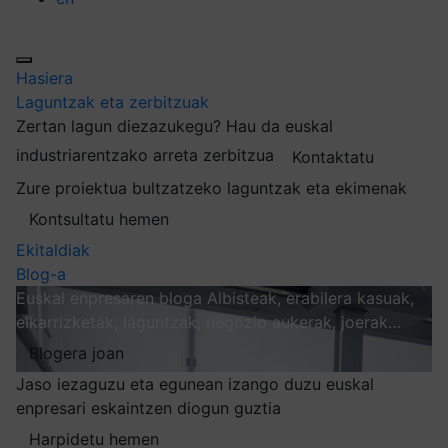
Hasiera
Laguntzak eta zerbitzuak
Zertan lagun diezazukegu?
Hau da euskal
industriarentzako arreta zerbitzua
Kontaktatu
Zure proiektua bultzatzeko laguntzak eta ekimenak
Kontsultatu hemen
Ekitaldiak
Blog-a
Euskal enpresaren bloga
Albisteak, erabilera kasuak,
elkarrizketak, laguntzak, negozio aukerak, joerak…
Blogera joan
Jaso iezaguzu eta egunean izango duzu euskal
enpresari eskaintzen diogun guztia
Harpidetu hemen