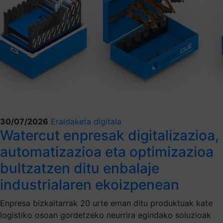
30/07/2026
Eraldaketa digitala
Watercut enpresak digitalizazioa,
automatizazioa eta optimizazioa
bultzatzen ditu enbalaje
industrialaren ekoizpenean
Enpresa bizkaitarrak 20 urte eman ditu produktuak kate
logistiko osoan gordetzeko neurrira egindako soluzioak