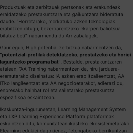
Produktuak eta zerbitzuak pertsonak eta erakundeak
eraldatzeko prestakuntzara eta gaikuntzara bideratuta
daude. “Horretarako, merkatuko azken teknologiak
erabiltzen ditugu, bezeroarentzako ekarpen baliotsua
bilatuz beti”, nabarmendu du Arrizabalagek.
Gaur egun, High potential zerbitzua nabarmentzen da,
“potentzial-profilak detektatzeko, prestatzeko eta horiei
laguntzeko programa bat”
. Bestalde, prestakuntzaren
atalean, “AA Training nabarmentzen da, hiru jarduera-
eremutarako diseinatua: IA azken erabiltzaileentzat, AA
ITko langileentzat eta AA negozioetarako”, adierazi du,
enpresako hainbat rol eta sailetarako prestakuntza
espezifikoa eskaintzean.
Ikaskuntza-inguruneetan, Learning Management System
eta LXP Learning Experience Platform plataformak
eskaintzen ditu, komunitatean ikasteko ekosistemetarako.
Elearning edukiei dagokienez, “etengabeko berrikuntzan