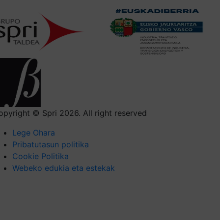
opyright © Spri 2026. All right reserved
Lege Ohara
Pribatutasun politika
Cookie Politika
Webeko edukia eta estekak