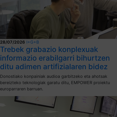
28/07/2026
I+G+B
Trebek grabazio konplexuak
informazio erabilgarri bihurtzen
ditu adimen artifizialaren bidez
Donostiako konpainiak audioa garbitzeko eta ahotsak
bereizteko teknologiak garatu ditu, EMPOWER proiektu
europarraren barruan.