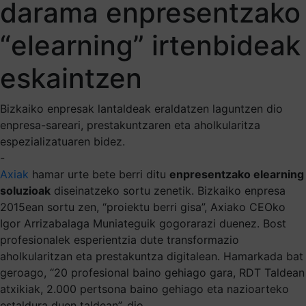
darama enpresentzako
“elearning” irtenbideak
eskaintzen
Bizkaiko enpresak lantaldeak eraldatzen laguntzen dio
enpresa-sareari, prestakuntzaren eta aholkularitza
espezializatuaren bidez.
-
Axiak
hamar urte bete berri ditu
enpresentzako elearning
soluzioak
diseinatzeko sortu zenetik. Bizkaiko enpresa
2015ean sortu zen, “proiektu berri gisa”, Axiako CEOko
Igor Arrizabalaga Muniateguik gogorarazi duenez. Bost
profesionalek esperientzia dute transformazio
aholkularitzan eta prestakuntza digitalean. Hamarkada bat
geroago, “20 profesional baino gehiago gara, RDT Taldean
atxikiak, 2.000 pertsona baino gehiago eta nazioarteko
estaldura duen taldean”, dio.