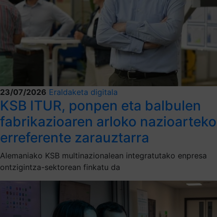
23/07/2026
Eraldaketa digitala
KSB ITUR, ponpen eta balbulen
fabrikazioaren arloko nazioarteko
erreferente zarauztarra
Alemaniako KSB multinazionalean integratutako enpresa
ontzigintza-sektorean finkatu da