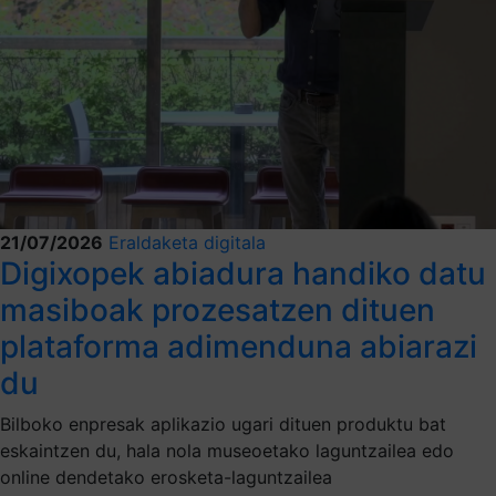
21/07/2026
Eraldaketa digitala
Digixopek abiadura handiko datu
masiboak prozesatzen dituen
plataforma adimenduna abiarazi
du
Bilboko enpresak aplikazio ugari dituen produktu bat
eskaintzen du, hala nola museoetako laguntzailea edo
online dendetako erosketa-laguntzailea