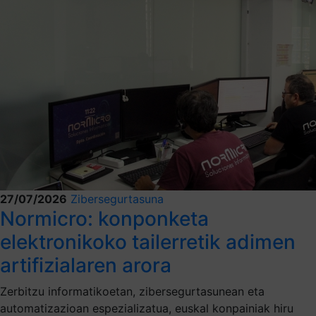
27/07/2026
Zibersegurtasuna
Normicro: konponketa
elektronikoko tailerretik adimen
artifizialaren arora
Zerbitzu informatikoetan, zibersegurtasunean eta
automatizazioan espezializatua, euskal konpainiak hiru