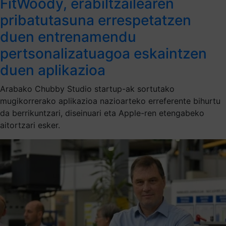
FitWoody, erabiltzailearen
pribatutasuna errespetatzen
duen entrenamendu
pertsonalizatuagoa eskaintzen
duen aplikazioa
Arabako Chubby Studio startup-ak sortutako
mugikorrerako aplikazioa nazioarteko erreferente bihurtu
da berrikuntzari, diseinuari eta Apple-ren etengabeko
aitortzari esker.