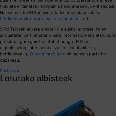
txiki eta ertainetatik konpainia handietaraino, SPRI Taldeak
Hazinnova, BDHI Konexio edo Innobideak bezalako
berrikuntzarako programak eta laguntzak
ditu.
SPRI Taldeak aukera ematen die euskal enpresei haien
jardueraren berri emateko bere informazio-kanaletan. Zure
proiektua gure gaiekin lotuta badago (I+G+b,
digitalizazioa, internazionalizazioa, ekintzailetza,
berrikuntza…),
Zutaz mintzo gara
ekimenean parte har
dezakezu.
Partekatu
Lotutako albisteak