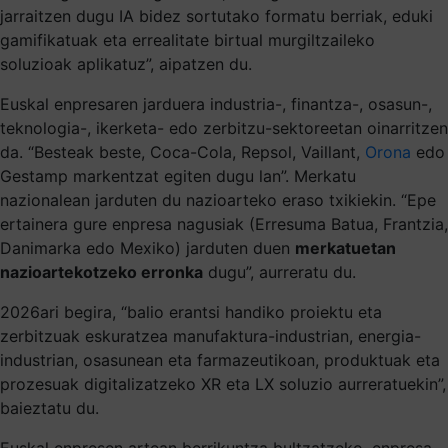
jarraitzen dugu IA bidez sortutako formatu berriak, eduki
gamifikatuak eta errealitate birtual murgiltzaileko
soluzioak aplikatuz”, aipatzen du.
Euskal enpresaren jarduera industria-, finantza-, osasun-,
teknologia-, ikerketa- edo zerbitzu-sektoreetan oinarritzen
da. “Besteak beste, Coca-Cola, Repsol, Vaillant,
Orona
edo
Gestamp markentzat egiten dugu lan”. Merkatu
nazionalean jarduten du nazioarteko eraso txikiekin. “Epe
ertainera gure enpresa nagusiak (Erresuma Batua, Frantzia,
Danimarka edo Mexiko) jarduten duen
merkatuetan
nazioartekotzeko erronka
dugu”, aurreratu du.
2026ari begira, “balio erantsi handiko proiektu eta
zerbitzuak eskuratzea manufaktura-industrian, energia-
industrian, osasunean eta farmazeutikoan, produktuak eta
prozesuak digitalizatzeko XR eta LX soluzio aurreratuekin”,
baieztatu du.
Euskal enpresen artean berrikuntza bultzatzeko, enpresa