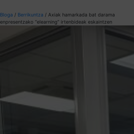
Aukeratu jaso nahi duzun informazioa
Bloga
/
Berrikuntza
/
Axiak hamarkada bat darama
enpresentzako “elearning” irtenbideak eskaintzen