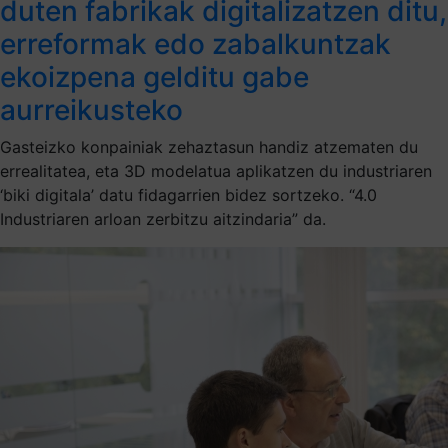
duten fabrikak digitalizatzen ditu,
erreformak edo zabalkuntzak
ekoizpena gelditu gabe
aurreikusteko
Gasteizko konpainiak zehaztasun handiz atzematen du
errealitatea, eta 3D modelatua aplikatzen du industriaren
‘biki digitala’ datu fidagarrien bidez sortzeko. “4.0
Industriaren arloan zerbitzu aitzindaria” da.