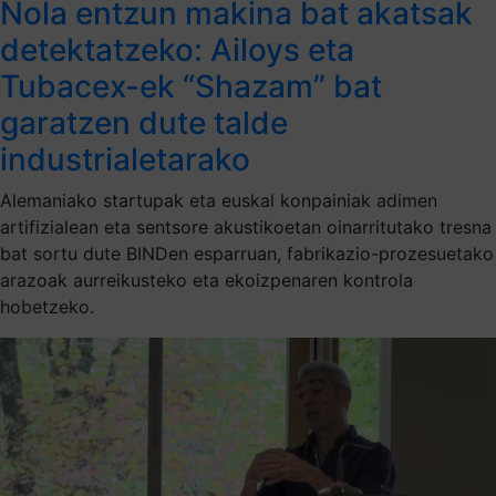
Nola entzun makina bat akatsak
detektatzeko: Ailoys eta
Tubacex-ek “Shazam” bat
garatzen dute talde
industrialetarako
Alemaniako startupak eta euskal konpainiak adimen
artifizialean eta sentsore akustikoetan oinarritutako tresna
bat sortu dute BINDen esparruan, fabrikazio-prozesuetako
arazoak aurreikusteko eta ekoizpenaren kontrola
hobetzeko.