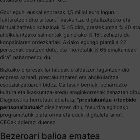
Gaur egun, euskal enpresak 1,5 milioi euro inguru
fakturatzen ditu urtean. “Ikaskuntza digitalizatzeko eta
birtualizatzeko soluzioak % 45 dira, prestakuntza % 40 eta
aholkularitzako salmentak gainerako % 15”, zehaztu du
konpainiaren ordezkariak. Axiako egungo plantilla 22
pertsonak osatzen dute, eta “horietatik % 65 emakumeak
dira”, nabarmendu du.
Bizkaiko enpresak lantaldeak eraldatzen laguntzen dio
enpresa sareari, prestakuntzaren eta aholkularitza
espezializatuaren bidez. Gaitasun berriak, beharrezko
kultura eta ikaskuntza-eredu eraginkorrenak zehazten ditu.
Diagnostiko horretatik abiatuta,
“prestakuntza-irtenbide
pertsonalizatuak”
diseinatzen ditu, “neurrira egindako
programetatik plataforma eta eduki digitaletaraino”,
CEOak adierazi duenez.
Bezeroari balioa ematea