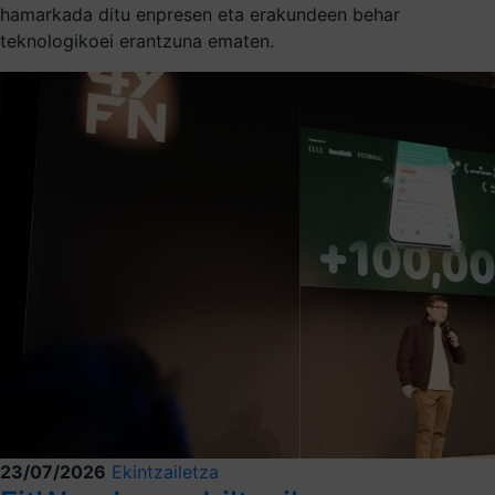
hamarkada ditu enpresen eta erakundeen behar
teknologikoei erantzuna ematen.
23/07/2026
Ekintzailetza