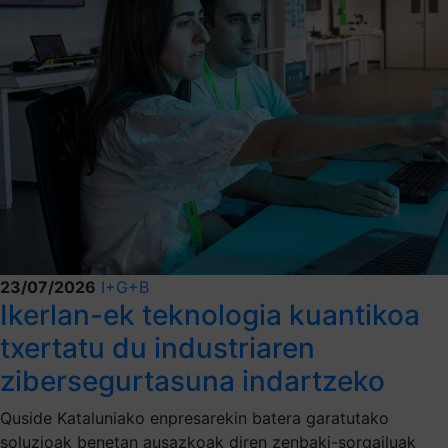
23/07/2026
I+G+B
Ikerlan-ek teknologia kuantikoa
txertatu du industriaren
zibersegurtasuna indartzeko
Quside Kataluniako enpresarekin batera garatutako
soluzioak benetan ausazkoak diren zenbaki-sorgailuak