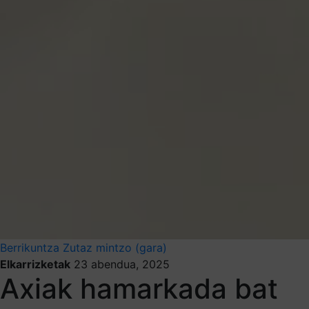
Berrikuntza
Zutaz mintzo (gara)
Elkarrizketak
23 abendua, 2025
Axiak hamarkada bat