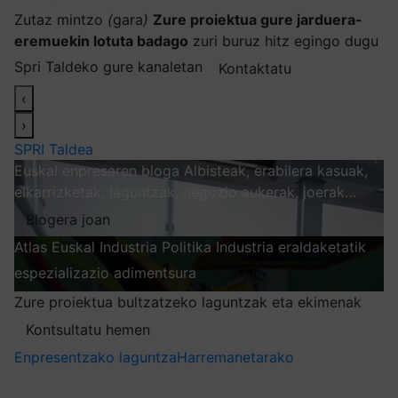
Zutaz mintzo
(
gara
)
Zure proiektua gure jarduera-
eremuekin lotuta badago
zuri buruz hitz egingo dugu
Spri Taldeko gure kanaletan
Kontaktatu
‹
›
SPRI Taldea
Euskal enpresaren bloga
Albisteak, erabilera kasuak,
elkarrizketak, laguntzak, negozio aukerak, joerak…
Blogera joan
Atlas
Euskal Industria Politika
Industria eraldaketatik
espezializazio adimentsura
Arakatu
Zure proiektua bultzatzeko laguntzak eta ekimenak
Kontsultatu hemen
Enpresentzako laguntza
Harremanetarako
Nire harpidetzak