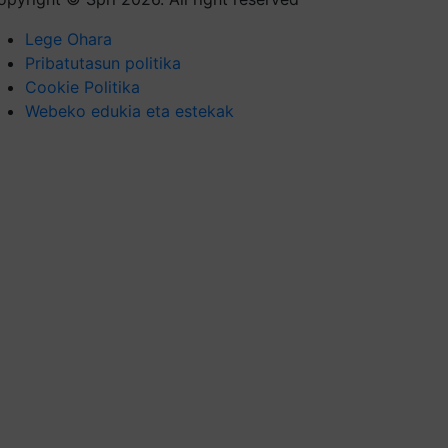
Lege Ohara
Pribatutasun politika
Cookie Politika
Webeko edukia eta estekak