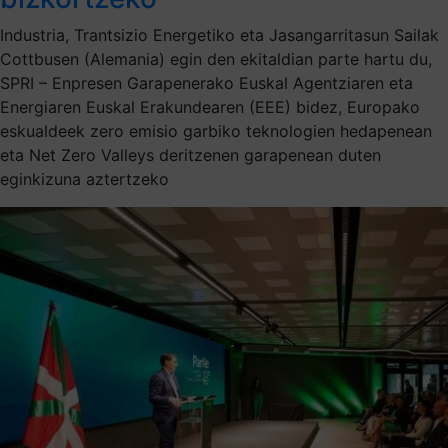
Industria, Trantsizio Energetiko eta Jasangarritasun Sailak
Cottbusen (Alemania) egin den ekitaldian parte hartu du,
SPRI – Enpresen Garapenerako Euskal Agentziaren eta
Energiaren Euskal Erakundearen (EEE) bidez, Europako
eskualdeek zero emisio garbiko teknologien hedapenean
eta Net Zero Valleys deritzenen garapenean duten
eginkizuna aztertzeko