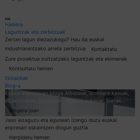
Hasiera
Laguntzak eta zerbitzuak
Zertan lagun diezazukegu?
Hau da euskal
industriarentzako arreta zerbitzua
Kontaktatu
Zure proiektua bultzatzeko laguntzak eta ekimenak
Kontsultatu hemen
Ekitaldiak
Blog-a
Euskal enpresaren bloga
Albisteak, erabilera kasuak,
elkarrizketak, laguntzak, negozio aukerak, joerak…
Blogera joan
Jaso iezaguzu eta egunean izango duzu euskal
enpresari eskaintzen diogun guztia
Harpidetu hemen