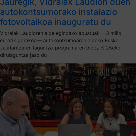
Jauregik, Vidralak Laudion duen
autokontsumorako instalazio
fotovoltaikoa inauguratu du
Vidralak Laudioren alde egindako apustuak —3 milioi
eurotik gorakoa— autokontsumoaren aldeko Eusko
Jaurlaritzaren laguntza-programaren bidez % 25eko
dirulaguntza jaso du