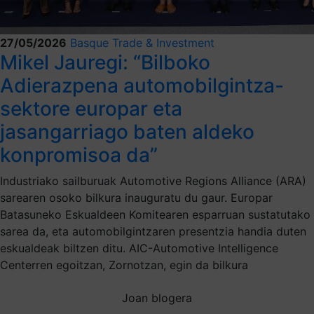
27/05/2026
Basque Trade & Investment
Mikel Jauregi: “Bilboko
Adierazpena automobilgintza-
sektore europar eta
jasangarriago baten aldeko
konpromisoa da”
Industriako sailburuak Automotive Regions Alliance (ARA)
sarearen osoko bilkura inauguratu du gaur. Europar
Batasuneko Eskualdeen Komitearen esparruan sustatutako
sarea da, eta automobilgintzaren presentzia handia duten
eskualdeak biltzen ditu. AIC-Automotive Intelligence
Centerren egoitzan, Zornotzan, egin da bilkura
Joan blogera