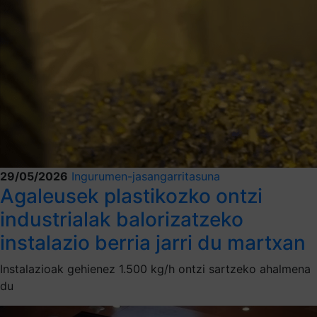
29/05/2026
Ingurumen-jasangarritasuna
Agaleusek plastikozko ontzi
industrialak balorizatzeko
instalazio berria jarri du martxan
Instalazioak gehienez 1.500 kg/h ontzi sartzeko ahalmena
du