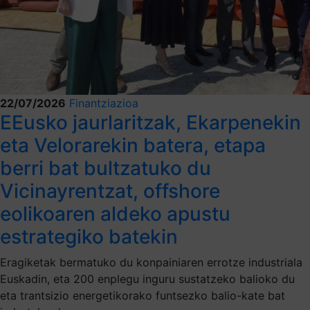
22/07/2026
Finantziazioa
EEusko jaurlaritzak, Ekarpenekin
eta Velorarekin batera, etapa
berri bat bultzatuko du
Vicinayrentzat, offshore
eolikoaren aldeko apustu
estrategiko batekin
Eragiketak bermatuko du konpainiaren errotze industriala
Euskadin, eta 200 enplegu inguru sustatzeko balioko du
eta trantsizio energetikorako funtsezko balio-kate bat