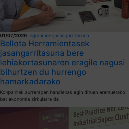
01/07/2026
Ingurumen-jasangarritasuna
Bellota Herramientasek
jasangarritasuna bere
lehiakortasunaren eragile nagusi
bihurtzen du hurrengo
hamarkadarako
Konpainiak aurrerapen handienak egin dituen eremuetako
bat ekonomia zirkularra da