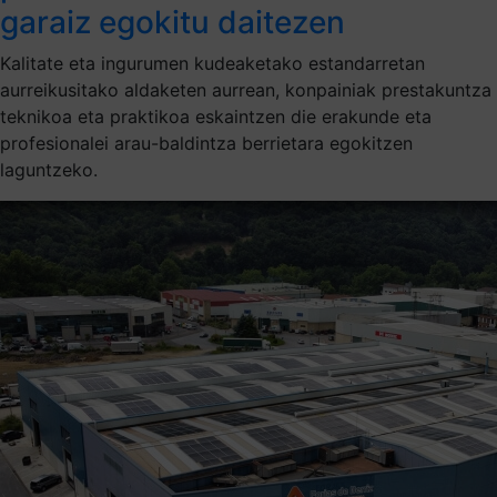
garaiz egokitu daitezen
Kalitate eta ingurumen kudeaketako estandarretan
aurreikusitako aldaketen aurrean, konpainiak prestakuntza
teknikoa eta praktikoa eskaintzen die erakunde eta
profesionalei arau-baldintza berrietara egokitzen
laguntzeko.