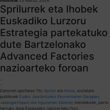
Albisteak
25 Marzo, 2024
Sprilurrek eta Ihobek
Euskadiko Lurzoru
Estrategia partekatuko
dute Bartzelonako
Advanced Factories
nazioarteko foroan
…
-
Datorren apirilaren 11n,
Sprilur
eta
Ihobe
, sozietate
publikoek
Eusko Jaurlaritzako Ekonomiaren Garapen,
Jasangarritasun eta Ingurumen Sailaren
mendekoek, parte
hartuko dute Espainiako nazioarteko foro