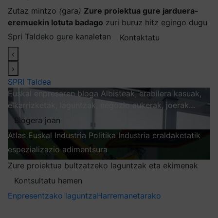
Zutaz mintzo
(
gara
)
Zure proiektua gure jarduera-
eremuekin lotuta badago
zuri buruz hitz egingo dugu
Spri Taldeko gure kanaletan
Kontaktatu
‹
›
SPRI Taldea
Euskal enpresaren bloga
Albisteak, erabilera kasuak,
elkarrizketak, laguntzak, negozio aukerak, joerak…
Blogera joan
Atlas
Euskal Industria Politika
Industria eraldaketatik
espezializazio adimentsura
Arakatu
Zure proiektua bultzatzeko laguntzak eta ekimenak
Kontsultatu hemen
Enpresentzako laguntza
Harremanetarako
Nire harpidetzak