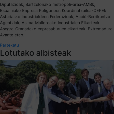
Diputazioak, Bartzelonako metropoli-area-AMBk,
Espainiako Enpresa Poligonoen Koordinatzailea-CEPEk,
Asturiasko Industrialdeen Federazioak, Acció-Berrikuntza
Agentziak, Asima-Mallorcako Industrialen Elkarteak,
Asegra-Granadako enpresaburuen elkarteak, Extremadura
Avante etab.
Partekatu
Lotutako albisteak