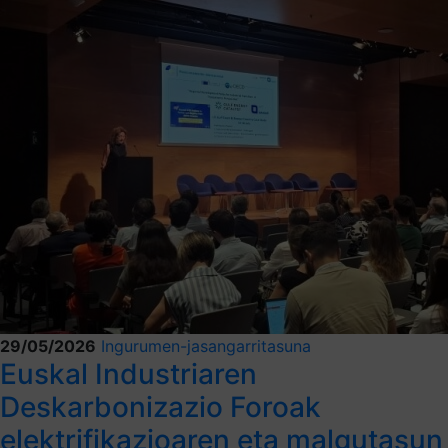
29/05/2026
Ingurumen-jasangarritasuna
Euskal Industriaren
Deskarbonizazio Foroak
elektrifikazioaren eta malgutasun