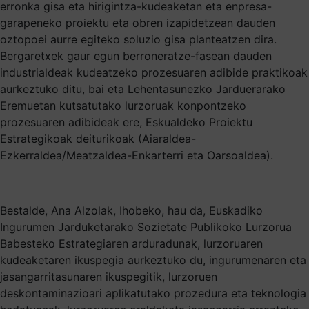
erronka gisa eta hirigintza-kudeaketan eta enpresa-
garapeneko proiektu eta obren izapidetzean dauden
oztopoei aurre egiteko soluzio gisa planteatzen dira.
Bergaretxek gaur egun berroneratze-fasean dauden
industrialdeak kudeatzeko prozesuaren adibide praktikoak
aurkeztuko ditu, bai eta Lehentasunezko Jarduerarako
Eremuetan kutsatutako lurzoruak konpontzeko
prozesuaren adibideak ere, Eskualdeko Proiektu
Estrategikoak deiturikoak (Aiaraldea-
Ezkerraldea/Meatzaldea-Enkarterri eta Oarsoaldea).
Bestalde, Ana Alzolak, Ihobeko, hau da, Euskadiko
Ingurumen Jarduketarako Sozietate Publikoko Lurzorua
Babesteko Estrategiaren arduradunak, lurzoruaren
kudeaketaren ikuspegia aurkeztuko du, ingurumenaren eta
jasangarritasunaren ikuspegitik, lurzoruen
deskontaminazioari aplikatutako prozedura eta teknologia