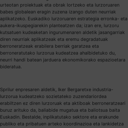
urteotan proiektuak eta obrak lortzeko eta lurzoruaren
babes globalean eragin zuzena izango duten neurriak
aplikatzeko. Euskadiko lurzoruaren estrategia erronka- eta
aukera-ikuspegiarekin planteatzen da; izan ere, lurzoru
kutsatuen kudeaketan ingurumenaren aldetik jasangarriak
diren neurriak aplikatzeak eta eremu degradatuak
berroneratzeak erabilera berriak garatzea eta
berroneratutako lurzorua kudeatzea ahalbidetuko du,
neurri handi batean jarduera ekonomikorako espazioetara
bideratua.
Sprilur enpresaren aldetik, Iker Bergaretxe industria-
lurzorua kudeatzeko sozietateko zuzendariordea
erabiltzen ez diren lurzoruak eta aktiboak berroneratzeari
buruz arituko da, baliabide mugatua eta baliotsua baita
Euskadin. Bestalde, inplikatutako sektore eta erakunde
publiko eta pribatuen arteko koordinazioa eta lankidetza