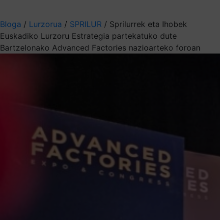
Aukeratu jaso nahi duzun informazioa
Bloga
/
Lurzorua
/
SPRILUR
/
Sprilurrek eta Ihobek
Euskadiko Lurzoru Estrategia partekatuko dute
Bartzelonako Advanced Factories nazioarteko foroan