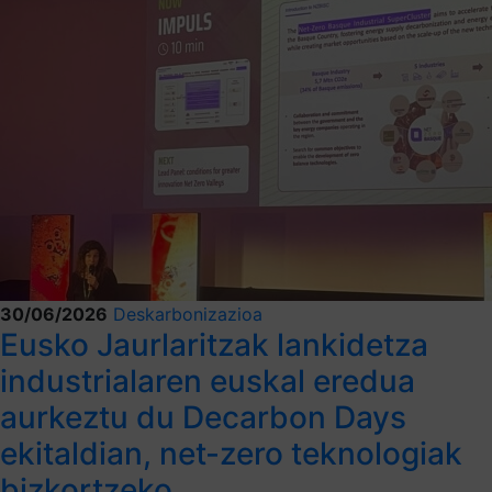
30/06/2026
Deskarbonizazioa
Eusko Jaurlaritzak lankidetza
industrialaren euskal eredua
aurkeztu du Decarbon Days
ekitaldian, net-zero teknologiak
bizkortzeko