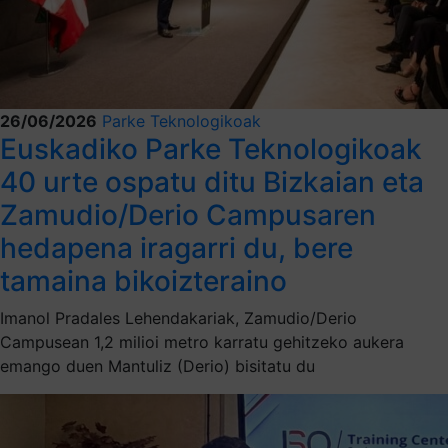
26/06/2026
Parke Teknologikoak
Euskadiko Parke Teknologikoak
40 urte ospatu ditu Bizkaian eta
Zamudio/Derio Campusaren
hedapena iragarri du, bere
tamaina bikoizteraino
Imanol Pradales Lehendakariak, Zamudio/Derio
Campusean 1,2 milioi metro karratu gehitzeko aukera
emango duen Mantuliz (Derio) bisitatu du