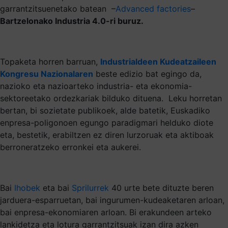
garrantzitsuenetako batean –
Advanced factories
–
Bartzelonako Industria 4.0-ri buruz.
Topaketa horren barruan,
Industrialdeen Kudeatzaileen
Kongresu Nazionalaren
beste edizio bat egingo da,
nazioko eta nazioarteko industria- eta ekonomia-
sektoreetako ordezkariak bilduko dituena. Leku horretan
bertan, bi sozietate publikoek, alde batetik, Euskadiko
enpresa-poligonoen egungo paradigmari helduko diote
eta, bestetik, erabiltzen ez diren lurzoruak eta aktiboak
berroneratzeko erronkei eta aukerei.
Bai
Ihobek
eta bai
Sprilurrek
40 urte bete dituzte beren
jarduera-esparruetan, bai ingurumen-kudeaketaren arloan,
bai enpresa-ekonomiaren arloan. Bi erakundeen arteko
lankidetza eta lotura garrantzitsuak izan dira azken