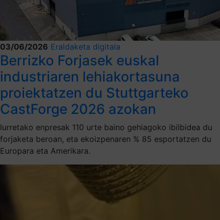
03/06/2026
Eraldaketa digitala
Berrizko Forjasek euskal
industriaren lehiakortasuna
proiektatzen du Stuttgarteko
CastForge 2026 azokan
Iurretako enpresak 110 urte baino gehiagoko ibilbidea du
forjaketa beroan, eta ekoizpenaren % 85 esportatzen du
Europara eta Amerikara.