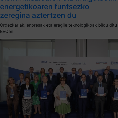
energetikoaren funtsezko
zeregina aztertzen du
Ordezkariak, enpresak eta eragile teknologikoak bildu ditu
BECen