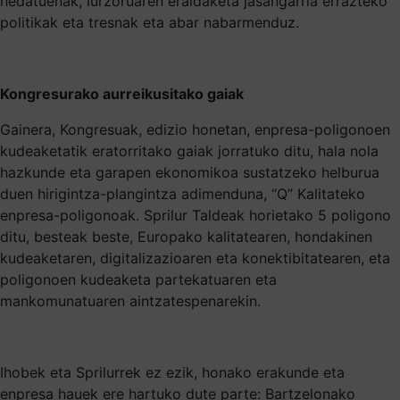
hedatuenak, lurzoruaren eraldaketa jasangarria errazteko
politikak eta tresnak eta abar nabarmenduz.
Kongresurako aurreikusitako gaiak
Gainera, Kongresuak, edizio honetan, enpresa-poligonoen
kudeaketatik eratorritako gaiak jorratuko ditu, hala nola
hazkunde eta garapen ekonomikoa sustatzeko helburua
duen hirigintza-plangintza adimenduna, “Q” Kalitateko
enpresa-poligonoak. Sprilur Taldeak horietako 5 poligono
ditu, besteak beste, Europako kalitatearen, hondakinen
kudeaketaren, digitalizazioaren eta konektibitatearen, eta
poligonoen kudeaketa partekatuaren eta
mankomunatuaren aintzatespenarekin.
Ihobek eta Sprilurrek ez ezik, honako erakunde eta
enpresa hauek ere hartuko dute parte: Bartzelonako