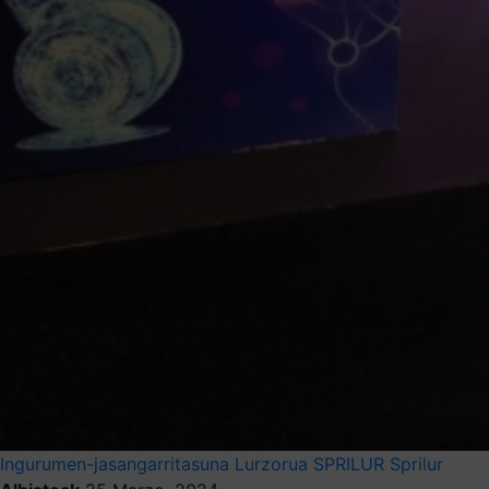
Ingurumen-jasangarritasuna
Lurzorua
SPRILUR
Sprilur