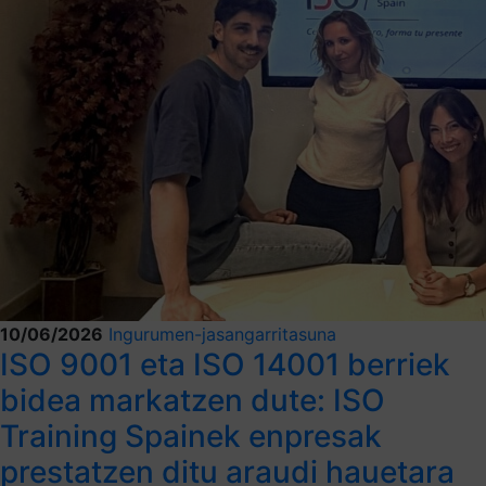
10/06/2026
Ingurumen-jasangarritasuna
ISO 9001 eta ISO 14001 berriek
bidea markatzen dute: ISO
Training Spainek enpresak
prestatzen ditu araudi hauetara