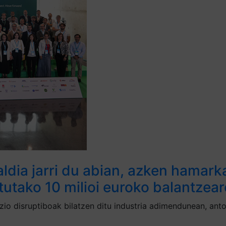
aldia jarri du abian, azken hamar
tutako 10 milioi euroko balantzear
luzio disruptiboak bilatzen ditu industria adimendunean, an