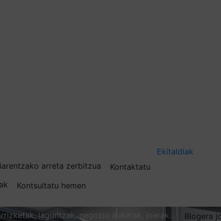
Ekitaldiak
iarentzako arreta zerbitzua
Kontaktatu
nak
Kontsultatu hemen
karrizketak, laguntzak, negozio aukerak, joerak…
Blogera j