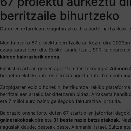
67 proiektu aurkeztu d
berritzaile bihurtzeko
Datorren urtarrilean ezagutaraziko dira parte-hartzaileak 
-
Mundu osoko 67 proiektu berritzaile aurkeztu dira 2023an 
ezagutarazi berri ditu Eusko Jaurlaritzak, SPRI taldearen 
kideen baloraziorik onena
.
Finalisten artean gehien agertzen den teknologia
Adimen Ar
berrietan ekiteko interes berezia agertu dute, hala nola
mat
Zazpigarren edizio honekin, berrikuntza irekiko plataforma
berritzaileen arteko lankidetzaren bidez. Arrakasta handik
eta 7 milioi euro baino gehiagoko fakturazioa lortu da.
Balorazio onena lortu duten 67 startup-en jatorriari dagok
gainerakokoak
dira eta
31 beste nazio batzuetakoak
. Naz
nagusiak daude, besteak beste, Alemania, Israel, Suitza et