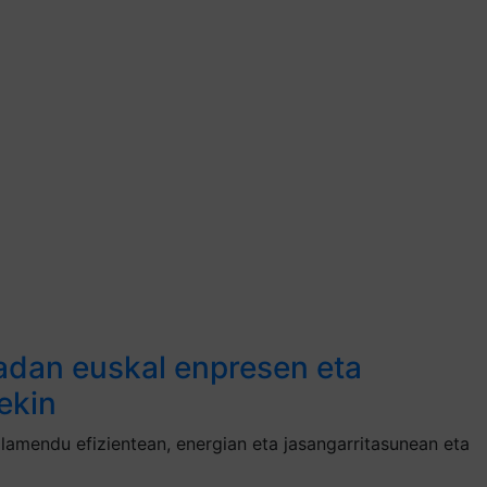
kadan euskal enpresen eta
ekin
tolamendu efizientean, energian eta jasangarritasunean eta