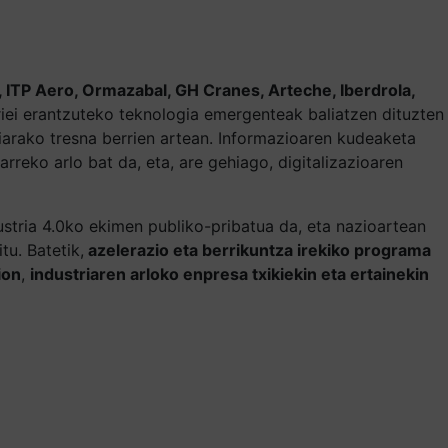
ITP Aero, Ormazabal, GH Cranes, Arteche, Iberdrola,
rriei erantzuteko teknologia emergenteak baliatzen dituzten
iarako tresna berrien artean. Informazioaren kudeaketa
rreko arlo bat da, eta, are gehiago, digitalizazioaren
stria 4.0ko ekimen publiko-pribatua da, eta nazioartean
tu. Batetik,
azelerazio eta berrikuntza irekiko programa
ion
,
industriaren arloko enpresa txikiekin eta ertainekin