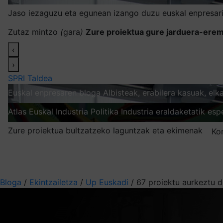
Jaso iezaguzu eta egunean izango duzu euskal enpresari
Zutaz mintzo
(
gara
)
Zure proiektua gure jarduera-erem
‹
›
SPRI Taldea
Euskal enpresaren bloga
Albisteak, erabilera kasuak, el
Atlas
Euskal Industria Politika
Industria eraldaketatik esp
Zure proiektua bultzatzeko laguntzak eta ekimenak
Ko
Nire harpidetzak
Aukeratu jaso nahi duzun informazioa
Bloga
/
Ekintzailetza
/
Up Euskadi
/
67 proiektu aurkeztu d