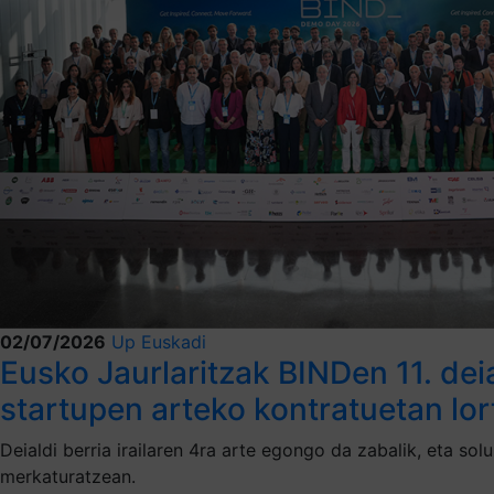
02/07/2026
Up Euskadi
Eusko Jaurlaritzak BINDen 11. dei
startupen arteko kontratuetan lor
Deialdi berria irailaren 4ra arte egongo da zabalik, eta so
merkaturatzean.