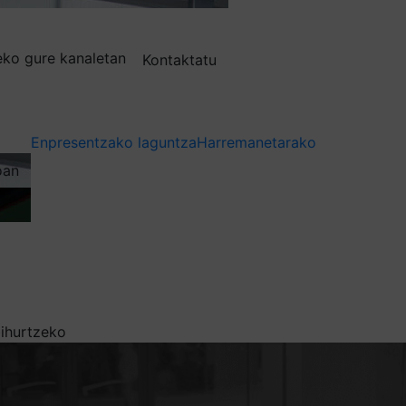
deko gure kanaletan
Kontaktatu
Enpresentzako laguntza
Harremanetarako
oan
bihurtzeko