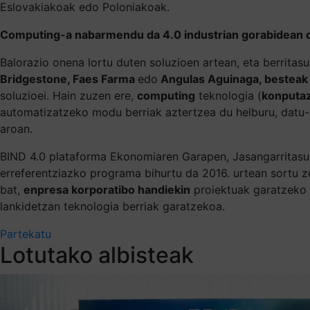
Eslovakiakoak edo Poloniakoak.
Computing-a nabarmendu da 4.0 industrian gorabidean d
Balorazio onena lortu duten soluzioen artean, eta berritas
Bridgestone, Faes Farma
edo
Angulas Aguinaga, bestea
soluzioei. Hain zuzen ere,
computing
teknologia (
konputaz
automatizatzeko modu berriak aztertzea du helburu, datu-eg
aroan.
BIND 4.0 plataforma Ekonomiaren Garapen, Jasangarritasun
erreferentziazko programa bihurtu da 2016. urtean sortu ze
bat,
enpresa korporatibo handiekin
proiektuak garatzeko s
lankidetzan teknologia berriak garatzekoa.
Partekatu
Lotutako albisteak