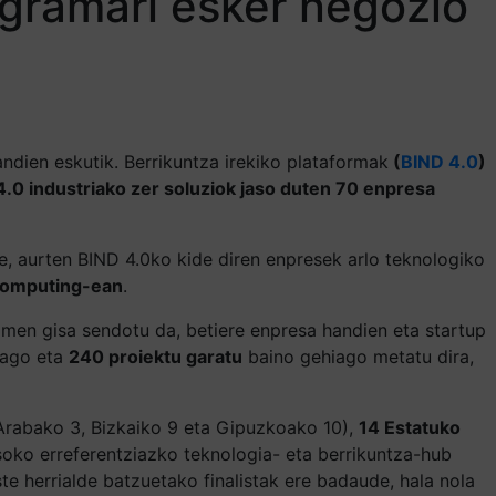
ogramari esker negozio
andien eskutik.
Berrikuntza irekiko plataformak
(
BIND 4.0
)
.0 industriako zer soluziok jaso duten 70 enpresa
e, aurten BIND 4.0ko kide diren enpresek arlo teknologiko
 Computing-ean
.
kimen gisa sendotu da, betiere enpresa handien eta startup
iago eta
240 proiektu garatu
baino gehiago metatu dira,
rabako 3, Bizkaiko 9 eta Gipuzkoako 10),
14 Estatuko
soko erreferentziazko teknologia- eta berrikuntza-hub
te herrialde batzuetako finalistak ere badaude, hala nola