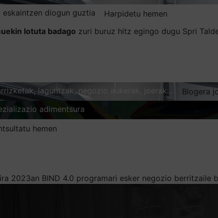
 eskaintzen diogun guztia
Harpidetu hemen
uekin lotuta badago
zuri buruz hitz egingo dugu Spri Tal
karrizketak, laguntzak, negozio aukerak, joerak…
Blogera j
ezializazio adimentsura
Arakatu
ntsultatu hemen
ira 2023an BIND 4.0 programari esker negozio berritzaile 