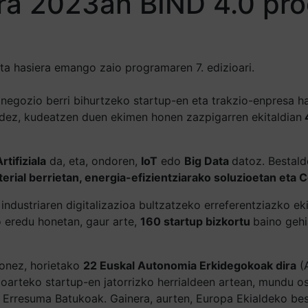
ira 2023an BIND 4.0 pr
eta hasiera emango zaio programaren 7. edizioari.
negozio berri bihurtzeko startup-en eta trakzio-enpresa h
bidez, kudeatzen duen ekimen honen zazpigarren ekitaldian
4
tifiziala
da, eta, ondoren,
IoT
edo
Big Data
datoz. Bestald
erial berrietan, energia-efizientziarako soluzioetan eta
 industriaren digitalizazioa bultzatzeko erreferentziazko e
o eredu honetan, gaur arte,
160 startup bizkortu
baino geh
ionez, horietako
22 Euskal Autonomia Erkidegokoak dira
(A
ioarteko startup-en jatorrizko herrialdeen artean, mundu o
a Erresuma Batukoak. Gainera, aurten, Europa Ekialdeko bes