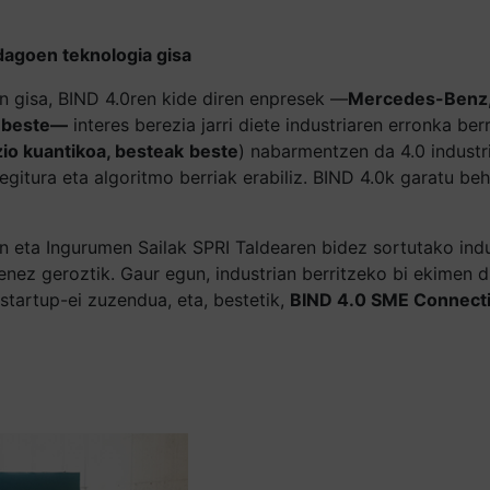
agoen teknologia gisa
un gisa, BIND 4.0ren kide diren enpresek —
Mercedes-Benz, 
k beste—
interes berezia jarri diete industriaren erronka be
io kuantikoa, besteak
beste
) nabarmentzen da 4.0 industr
itura eta algoritmo berriak erabiliz. BIND 4.0k garatu beha
 eta Ingurumen Sailak SPRI Taldearen bidez sortutako indu
nez geroztik. Gaur egun, industrian berritzeko bi ekimen di
tartup-ei zuzendua, eta, bestetik,
BIND 4.0 SME Connect