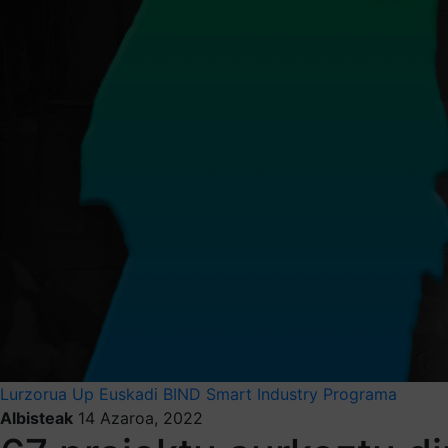
Lurzorua
Up Euskadi
BIND
Smart Industry Programa
Albisteak
14 Azaroa, 2022