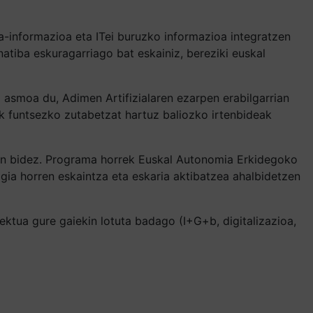
ia-informazioa eta ITei buruzko informazioa integratzen
natiba eskuragarriago bat eskainiz, bereziki euskal
o asmoa du, Adimen Artifizialaren ezarpen erabilgarrian
nak funtsezko zutabetzat hartuz baliozko irtenbideak
n bidez. Programa horrek Euskal Autonomia Erkidegoko
gia horren eskaintza eta eskaria aktibatzea ahalbidetzen
ktua gure gaiekin lotuta badago (I+G+b, digitalizazioa,