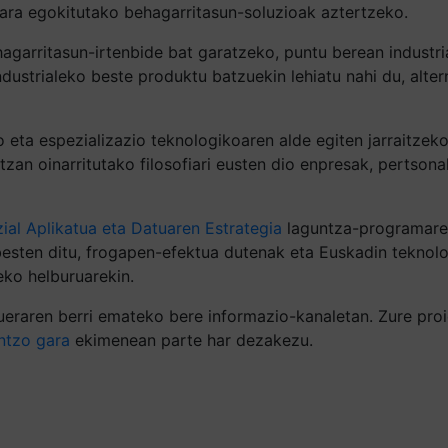
etara egokitutako behagarritasun-soluzioak aztertzeko.
ehagarritasun-irtenbide bat garatzeko, puntu berean industr
dustrialeko beste produktu batzuekin lehiatu nahi du, alter
o eta espezializazio teknologikoaren alde egiten jarraitzek
ntzan oinarritutako filosofiari eusten dio enpresak, pertso
ial Aplikatua eta Datuaren Estrategia
laguntza-programare
besten ditu, frogapen-efektua dutenak eta Euskadin teknolo
eko helburuarekin.
eraren berri emateko bere informazio-kanaletan. Zure proie
ntzo gara
ekimenean parte har dezakezu.