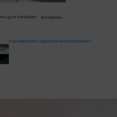
deko gure kanaletan
Kontaktatu
Enpresentzako laguntza
Harremanetarako
oan