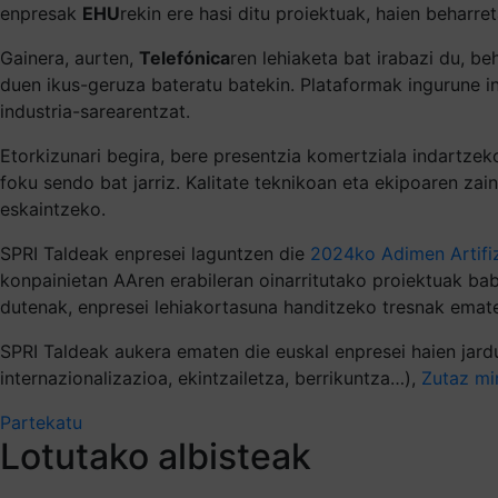
enpresak
EHU
rekin ere hasi ditu proiektuak, haien beharr
Gainera, aurten,
Telefónica
ren lehiaketa bat irabazi du, b
duen ikus-geruza bateratu batekin. Plataformak ingurune in
industria-sarearentzat.
Etorkizunari begira, bere presentzia komertziala indartzek
foku sendo bat jarriz. Kalitate teknikoan eta ekipoaren zai
eskaintzeko.
SPRI Taldeak enpresei laguntzen die
2024ko Adimen Artifiz
konpainietan AAren erabileran oinarritutako proiektuak ba
dutenak, enpresei lehiakortasuna handitzeko tresnak emat
SPRI Taldeak aukera ematen die euskal enpresei haien jardu
internazionalizazioa, ekintzailetza, berrikuntza…),
Zutaz mi
Partekatu
Lotutako albisteak