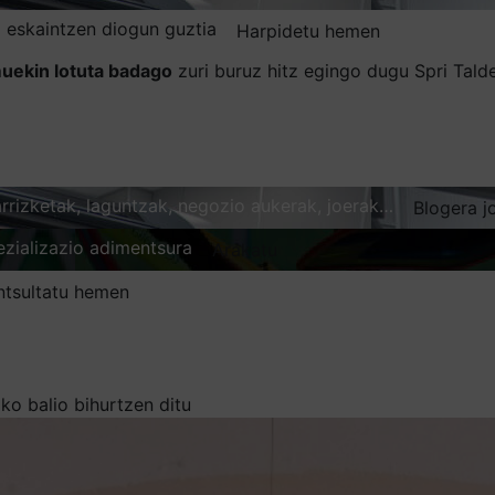
 eskaintzen diogun guztia
Harpidetu hemen
uekin lotuta badago
zuri buruz hitz egingo dugu Spri Tal
karrizketak, laguntzak, negozio aukerak, joerak…
Blogera j
ezializazio adimentsura
Arakatu
ntsultatu hemen
o balio bihurtzen ditu