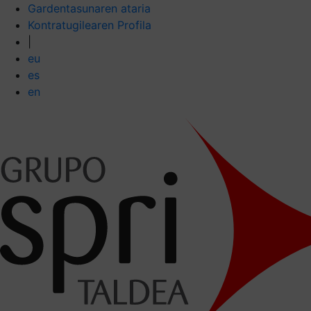
Gardentasunaren ataria
Kontratugilearen Profila
|
eu
es
en