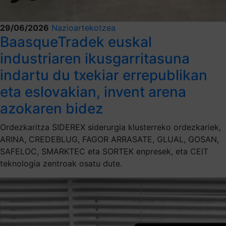
29/06/2026
Nazioartekotzea
BaasqueTradek euskal
industriaren ikusgarritasuna
indartu du txekiar errepublikan
eta eslovakian, invent arena
azokaren bidez
Ordezkaritza SIDEREX siderurgia klusterreko ordezkariek,
ARINA, CREDEBLUG, FAGOR ARRASATE, GLUAL, GOSAN,
SAFELOC, SMARKTEC eta SORTEK enpresek, eta CEIT
teknologia zentroak osatu dute.