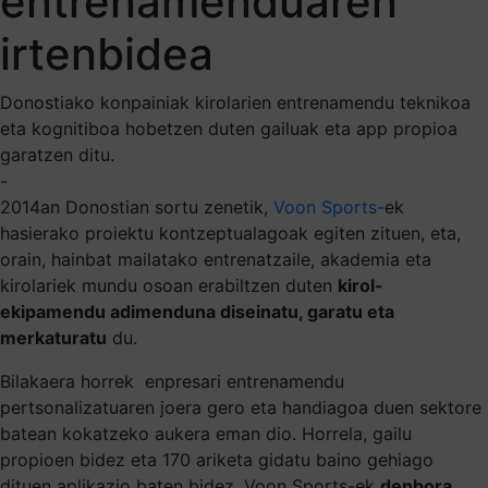
entrenamenduaren
irtenbidea
Donostiako konpainiak kirolarien entrenamendu teknikoa
eta kognitiboa hobetzen duten gailuak eta app propioa
garatzen ditu.
-
2014an Donostian sortu zenetik,
Voon Sports-
ek
hasierako proiektu kontzeptualagoak egiten zituen, eta,
orain, hainbat mailatako entrenatzaile, akademia eta
kirolariek mundu osoan erabiltzen duten
kirol-
ekipamendu adimenduna diseinatu, garatu eta
merkaturatu
du.
Bilakaera horrek enpresari entrenamendu
pertsonalizatuaren joera gero eta handiagoa duen sektore
batean kokatzeko aukera eman dio. Horrela, gailu
propioen bidez eta 170 ariketa gidatu baino gehiago
dituen aplikazio baten bidez, Voon Sports-ek
denbora