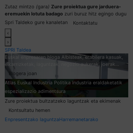
Zutaz mintzo
(
gara
)
Zure proiektua gure jarduera-
eremuekin lotuta badago
zuri buruz hitz egingo dugu
Spri Taldeko gure kanaletan
Kontaktatu
‹
›
SPRI Taldea
Euskal enpresaren bloga
Albisteak, erabilera kasuak,
elkarrizketak, laguntzak, negozio aukerak, joerak…
Blogera joan
Atlas
Euskal Industria Politika
Industria eraldaketatik
espezializazio adimentsura
Arakatu
Zure proiektua bultzatzeko laguntzak eta ekimenak
Kontsultatu hemen
Enpresentzako laguntza
Harremanetarako
Nire harpidetzak