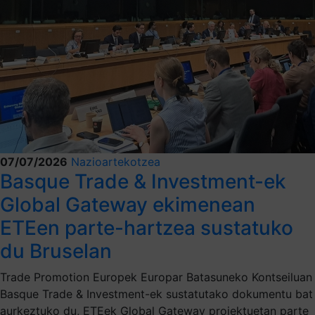
07/07/2026
Nazioartekotzea
Basque Trade & Investment-ek
Global Gateway ekimenean
ETEen parte-hartzea sustatuko
du Bruselan
Trade Promotion Europek Europar Batasuneko Kontseiluan
Basque Trade & Investment-ek sustatutako dokumentu bat
aurkeztuko du, ETEek Global Gateway proiektuetan parte