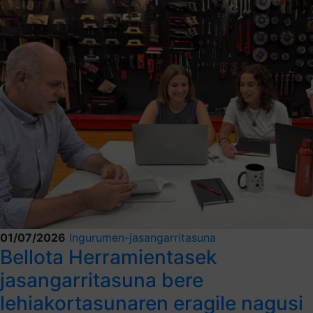
01/07/2026
Ingurumen-jasangarritasuna
Bellota Herramientasek
jasangarritasuna bere
lehiakortasunaren eragile nagusi