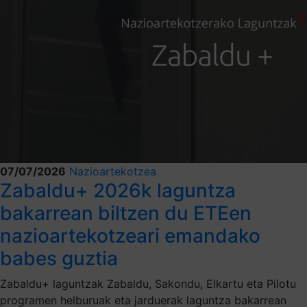
07/07/2026
Nazioartekotzea
Zabaldu+ 2026k laguntza
bakarrean biltzen du ETEen
nazioartekotzeari emandako
babes guztia
Zabaldu+ laguntzak Zabaldu, Sakondu, Elkartu eta Pilotu
programen helburuak eta jarduerak laguntza bakarrean