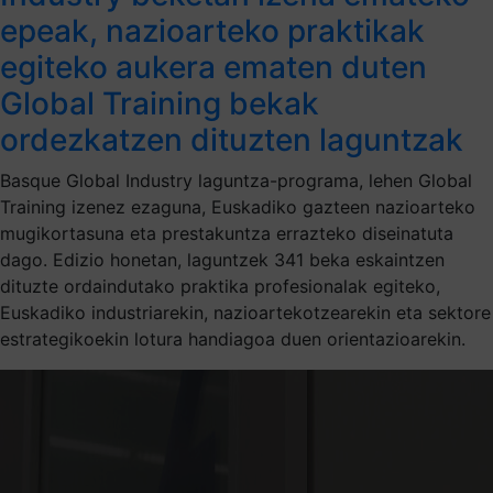
epeak, nazioarteko praktikak
egiteko aukera ematen duten
Global Training bekak
ordezkatzen dituzten laguntzak
Basque Global Industry laguntza-programa, lehen Global
Training izenez ezaguna, Euskadiko gazteen nazioarteko
mugikortasuna eta prestakuntza errazteko diseinatuta
dago. Edizio honetan, laguntzek 341 beka eskaintzen
dituzte ordaindutako praktika profesionalak egiteko,
Euskadiko industriarekin, nazioartekotzearekin eta sektore
estrategikoekin lotura handiagoa duen orientazioarekin.