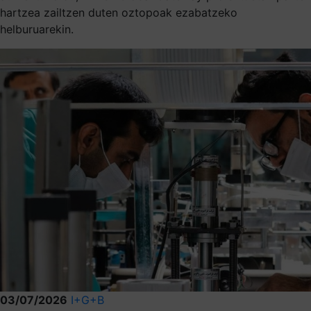
hartzea zailtzen duten oztopoak ezabatzeko
helburuarekin.
03/07/2026
I+G+B