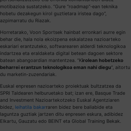
motibazioa sustatzeko. “Gure “roadmap”-ean teknika
hobetu dezakegun kirol guztietara iristea dago”,
azpimarratu du Riazak.
Horretarako, Voon Sportsek hainbat erronkari aurre egin
behar die, hala nola ekoizpena eskalatzea nazioarteko
eskariari erantzuteko, softwarearen alderdi teknologikoa
indartzea eta eraldaketa digital betean dagoen sektore
batean abangoardian mantentzea. “K
irolean hobetzeko
beharrei erantzun teknologikoa eman nahi diegu
“, aitortu
du marketin-zuzendariak.
Euskal enpresen nazioarteko proiektuak bultzatzea da
SPRI Taldearen helburuetako bat; izan ere, Basque Trade
and Investment Nazioartekotzeko Euskal Agentziaren
bidez,
leihatila bakar
raren bidez bere baliabide eta
laguntza guztiak jartzen ditu enpresen eskura, adibidez
Elkartu, Gauzatu edo BEINT eta Global Training Bekak.