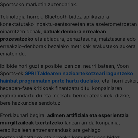
Sportseko marketin zuzendariak.
Teknologia horrek, Bluetooth bidez aplikaziora
konektatutako inpaktu-sentsoreetan eta azelerometroetan
oinarritzen denak,
datuak denbora errealean
prozesatzeko
eta abiadura, zehaztasuna, maiztasuna edo
erreakzio-denborak bezalako metrikak erakusteko aukera
ematen du.
Ibilbide hori guztia posible izan da, neurri batean, Voon
Sports-ek
SPRI Taldearen nazioartekotzeari laguntzeko
hainbat programatan parte hartu duelako
, eta, horri esker,
hedapen-fase kritikoak finantzatu ditu, konpainiaren
egitura indartu du eta merkatu berriei ateak ireki dizkie,
bere hazkundea sendotuz.
Etorkizunari begira,
adimen artifiziala eta esperientzia
murgiltzaileak txertatzeko
lanean ari da konpainia,
erabiltzaileen entrenamenduak are gehiago
pertsonalizatzeko eta erronka komunitarioen bidez