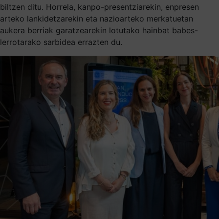
biltzen ditu. Horrela, kanpo-presentziarekin, enpresen
arteko lankidetzarekin eta nazioarteko merkatuetan
aukera berriak garatzearekin lotutako hainbat babes-
lerrotarako sarbidea errazten du.