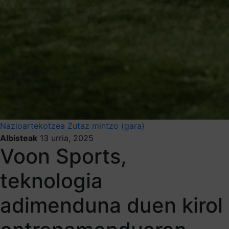
Nazioartekotzea
Zutaz mintzo (gara)
Albisteak
13 urria, 2025
Voon Sports,
teknologia
adimenduna duen kirol