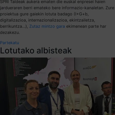
SPRI Taldeak aukera ematen die euskal enpresei haien
jardueraren berri emateko bere informazio-kanaletan. Zure
proiektua gure gaiekin lotuta badago (I+G+b,
digitalizazioa, internazionalizazioa, ekintzailetza,
berrikuntza…),
Zutaz mintzo gara
ekimenean parte har
dezakezu.
Partekatu
Lotutako albisteak