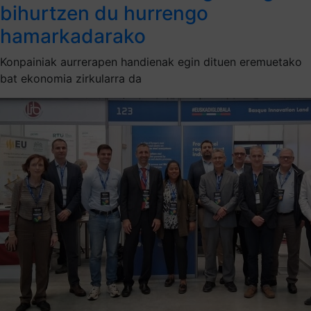
bihurtzen du hurrengo
hamarkadarako
Konpainiak aurrerapen handienak egin dituen eremuetako
bat ekonomia zirkularra da