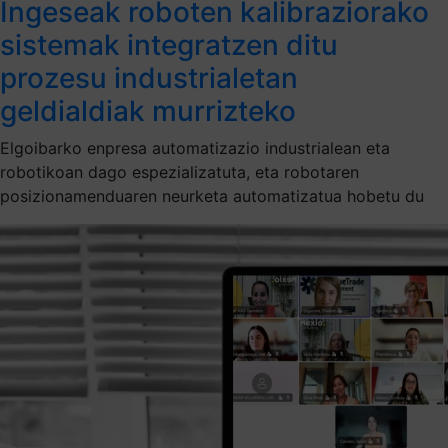
Ingeseak roboten kalibraziorako
sistemak integratzen ditu
prozesu industrialetan
geldialdiak murrizteko
Elgoibarko enpresa automatizazio industrialean eta
robotikoan dago espezializatuta, eta robotaren
posizionamenduaren neurketa automatizatua hobetu du