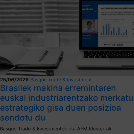
25/06/2026
Basque Trade & Investment
Brasilek makina erremintaren
euskal industriarentzako merkatu
estrategiko gisa duen posizioa
sendotu du
Basque Trade & Investmentek eta AFM Klusterrak