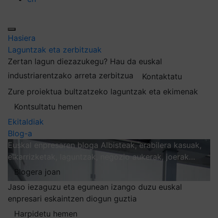
Hasiera
Laguntzak eta zerbitzuak
Zertan lagun diezazukegu?
Hau da euskal
industriarentzako arreta zerbitzua
Kontaktatu
Zure proiektua bultzatzeko laguntzak eta ekimenak
Kontsultatu hemen
Ekitaldiak
Blog-a
Euskal enpresaren bloga
Albisteak, erabilera kasuak,
elkarrizketak, laguntzak, negozio aukerak, joerak…
Blogera joan
Jaso iezaguzu eta egunean izango duzu euskal
enpresari eskaintzen diogun guztia
Harpidetu hemen