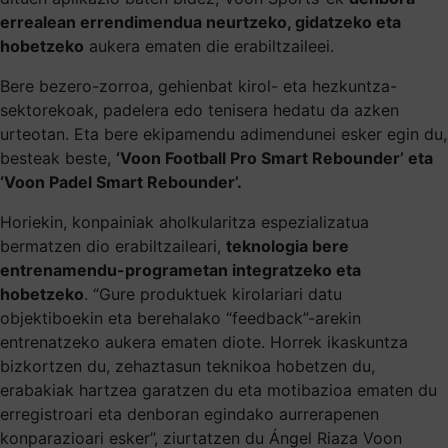
errealean errendimendua neurtzeko, gidatzeko eta
hobetzeko
aukera ematen die erabiltzaileei.
Bere bezero-zorroa, gehienbat kirol- eta hezkuntza-
sektorekoak, padelera edo tenisera hedatu da azken
urteotan. Eta bere ekipamendu adimendunei esker egin du,
besteak beste,
‘Voon Football Pro Smart Rebounder’ eta
‘Voon Padel Smart Rebounder’.
Horiekin, konpainiak aholkularitza espezializatua
bermatzen dio erabiltzaileari,
teknologia bere
entrenamendu-programetan integratzeko eta
hobetzeko
. “Gure produktuek kirolariari datu
objektiboekin eta berehalako “feedback”-arekin
entrenatzeko aukera ematen diote. Horrek ikaskuntza
bizkortzen du, zehaztasun teknikoa hobetzen du,
erabakiak hartzea garatzen du eta motibazioa ematen du
erregistroari eta denboran egindako aurrerapenen
konparazioari esker”, ziurtatzen du Ángel Riaza Voon