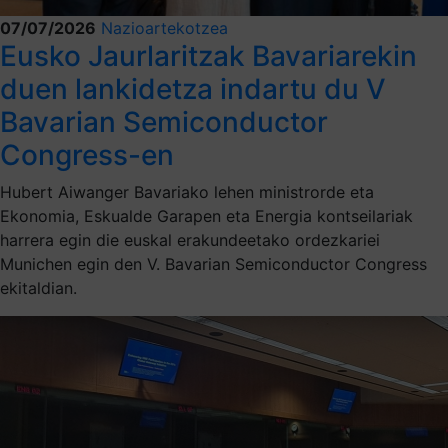
07/07/2026
Nazioartekotzea
Eusko Jaurlaritzak Bavariarekin
duen lankidetza indartu du V
Bavarian Semiconductor
Congress-en
Hubert Aiwanger Bavariako lehen ministrorde eta
Ekonomia, Eskualde Garapen eta Energia kontseilariak
harrera egin die euskal erakundeetako ordezkariei
Munichen egin den V. Bavarian Semiconductor Congress
ekitaldian.