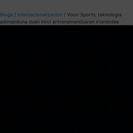
Aukeratu jaso nahi duzun informazioa
Bloga
/
Internacionalización
/
Voon Sports, teknologia
adimenduna duen kirol entrenamenduaren irtenbidea