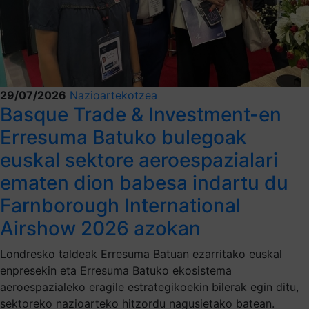
29/07/2026
Nazioartekotzea
Basque Trade & Investment-en
Erresuma Batuko bulegoak
euskal sektore aeroespazialari
ematen dion babesa indartu du
Farnborough International
Airshow 2026 azokan
Londresko taldeak Erresuma Batuan ezarritako euskal
enpresekin eta Erresuma Batuko ekosistema
aeroespazialeko eragile estrategikoekin bilerak egin ditu,
sektoreko nazioarteko hitzordu nagusietako batean.