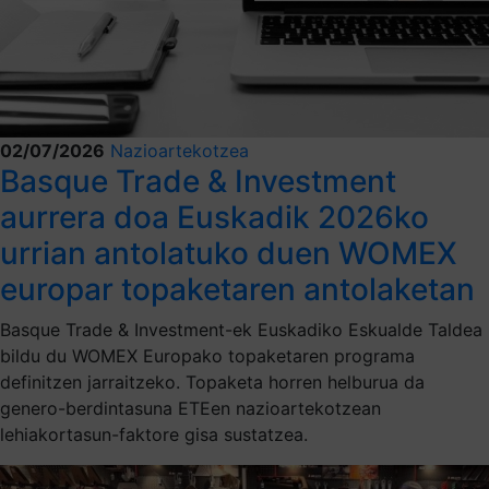
02/07/2026
Nazioartekotzea
Basque Trade & Investment
aurrera doa Euskadik 2026ko
urrian antolatuko duen WOMEX
europar topaketaren antolaketan
Basque Trade & Investment-ek Euskadiko Eskualde Taldea
bildu du WOMEX Europako topaketaren programa
definitzen jarraitzeko. Topaketa horren helburua da
genero-berdintasuna ETEen nazioartekotzean
lehiakortasun-faktore gisa sustatzea.