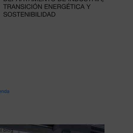
enda
al blog