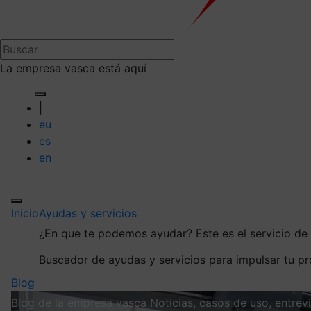
La empresa vasca está aquí
|
eu
es
en
Inicio
Ayudas y servicios
¿En que te podemos ayudar?
Este es el servicio d
Buscador de ayudas y servicios para impulsar tu p
Blog
Blog de la empresa vasca
Noticias, casos de uso, entre