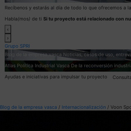
Recíbenos y estarás al día de todo lo que ofrecemos a 
Habla
(
mos
)
de ti
Si tu proyecto está relacionado con nu
‹
›
Grupo SPRI
Blog de la empresa vasca
Noticias, casos de uso, entre
Atlas
Política Industrial Vasca
De la reconversión industria
Ayudas e iniciativas para impulsar tu proyecto
Consult
Mis suscripciones
Elige la información que quieres recibir
Blog de la empresa vasca
/
Internacionalización
/
Voon Spor