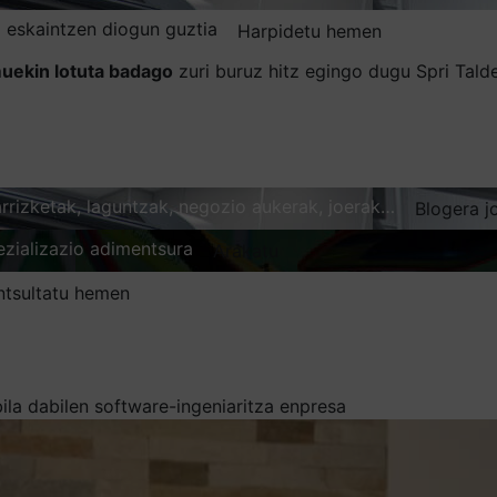
 eskaintzen diogun guztia
Harpidetu hemen
uekin lotuta badago
zuri buruz hitz egingo dugu Spri Tal
karrizketak, laguntzak, negozio aukerak, joerak…
Blogera j
ezializazio adimentsura
Arakatu
ntsultatu hemen
ila dabilen software-ingeniaritza enpresa