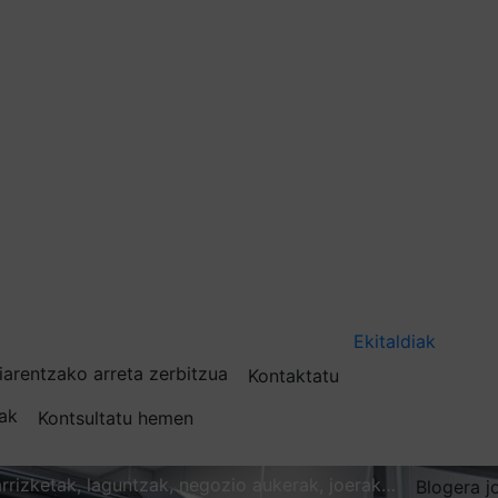
Ekitaldiak
iarentzako arreta zerbitzua
Kontaktatu
nak
Kontsultatu hemen
karrizketak, laguntzak, negozio aukerak, joerak…
Blogera j