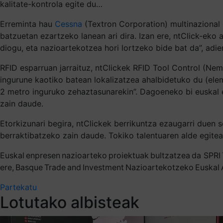
kalitate-kontrola egite du…
Erreminta hau
Cessna
(Textron Corporation) multinazional 
batzuetan ezartzeko lanean ari dira. Izan ere, ntClick-eko
diogu, eta nazioartekotzea hori lortzeko bide bat da”, adie
RFID esparruan jarraituz, ntClickek RFID Tool Control (Nemo
ingurune kaotiko batean lokalizatzea ahalbidetuko du (ele
2 metro inguruko zehaztasunarekin”. Dagoeneko bi euskal e
zain daude.
Etorkizunari begira, ntClickek berrikuntza ezaugarri duen 
berraktibatzeko zain daude. Tokiko talentuaren alde egite
Euskal enpresen nazioarteko proiektuak bultzatzea da SPRI 
ere, Basque Trade and Investment Nazioartekotzeko Euskal 
Partekatu
Lotutako albisteak