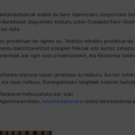
estatubatuarrak erabili du bere Valentziako aireportuko Se
 arduradunek dagoeneko bisitatu zuten Dusseldorfeko (Alema
razi dute.
) proiektuan lan egiten du. “Anbizio handiko proiektua da, 
mentu bakoitzarentzat kokapen finkoak edo aurrez zehaztut
npresak bat egin dute proiektuarekin, eta Ekonomia Gaieta
software-enpresa izaten jarraitzea du helburu. Aurten, toki
a ere badu helburu, Durangaldeako langileek osatzen baitut
Taldearen helburuetako bat; izan
Agentziaren bidez,
leihatila bakarraren
bidez bere baliabide e