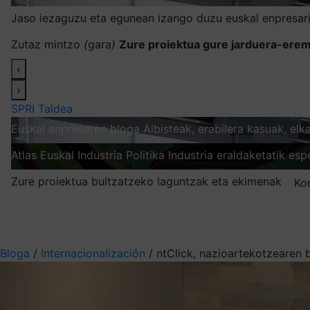
Jaso iezaguzu eta egunean izango duzu euskal enpresari
Zutaz mintzo
(
gara
)
Zure proiektua gure jarduera-erem
‹
›
SPRI Taldea
Euskal enpresaren bloga
Albisteak, erabilera kasuak, el
Atlas
Euskal Industria Politika
Industria eraldaketatik esp
Zure proiektua bultzatzeko laguntzak eta ekimenak
Ko
Nire harpidetzak
Aukeratu jaso nahi duzun informazioa
Bloga
/
Internacionalización
/
ntClick, nazioartekotzearen b