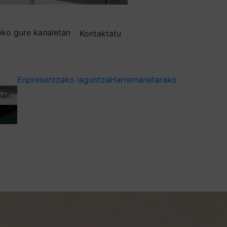
deko gure kanaletan
Kontaktatu
Enpresentzako laguntza
Harremanetarako
oan