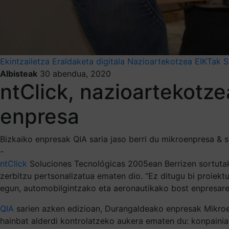
Ekintzailetza
Eraldaketa digitala
Nazioartekotzea
EIKTak
S
Albisteak
30 abendua, 2020
ntClick, nazioartekotze
enpresa
Bizkaiko enpresak QIA saria jaso berri du mikroenpresa & s
-
ntClick
Soluciones Tecnológicas 2005ean Berrizen sortutako 
zerbitzu pertsonalizatua ematen dio. “Ez ditugu bi proiektu
egun, automobilgintzako eta aeronautikako bost enpresare
QIA
sarien azken edizioan, Durangaldeako enpresak Mikroen
hainbat alderdi kontrolatzeko aukera ematen du: konpainia