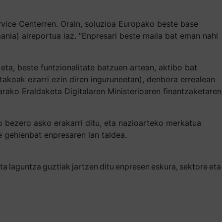
rvice Centerren. Orain, soluzioa Europako beste base
nia) aireportua iaz. “Enpresari beste maila bat eman nahi
eta, beste funtzionalitate batzuen artean, aktibo bat
akoak ezarri ezin diren inguruneetan), denbora errealean
rako Eraldaketa Digitalaren Ministerioaren finantzaketaren
ko bezero asko erakarri ditu, eta nazioarteko merkatua
e gehienbat enpresaren lan taldea.
ta laguntza guztiak jartzen ditu enpresen eskura, sektore et