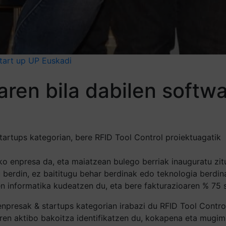
tart up
UP Euskadi
aren bila dabilen softw
tartups kategorian, bere RFID Tool Control proiektuagatik
enpresa da, eta maiatzean bulego berriak inauguratu zituen
 berdin, ez baititugu behar berdinak edo teknologia berdina
n informatika kudeatzen du, eta bere fakturazioaren % 75 
presak & startups kategorian irabazi du RFID Tool Control
ren aktibo bakoitza identifikatzen du, kokapena eta mugime