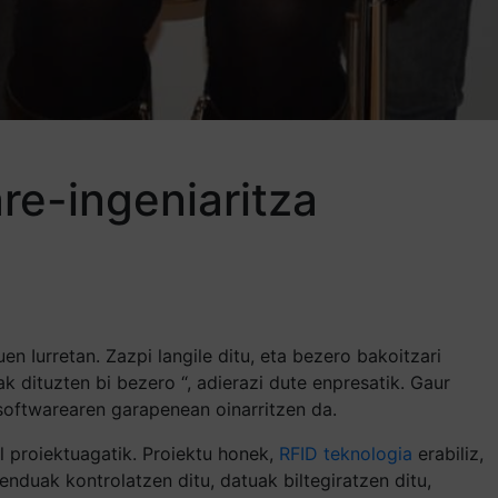
are-ingeniaritza
 Iurretan. Zazpi langile ditu, eta bezero bakoitzari
k dituzten bi bezero “, adierazi dute enpresatik. Gaur
softwarearen garapenean oinarritzen da.
 proiektuagatik. Proiektu honek,
RFID teknologia
erabiliz,
nduak kontrolatzen ditu, datuak biltegiratzen ditu,