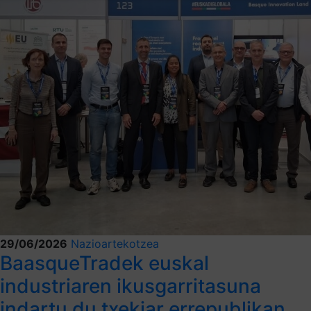
29/06/2026
Nazioartekotzea
BaasqueTradek euskal
industriaren ikusgarritasuna
indartu du txekiar errepublikan