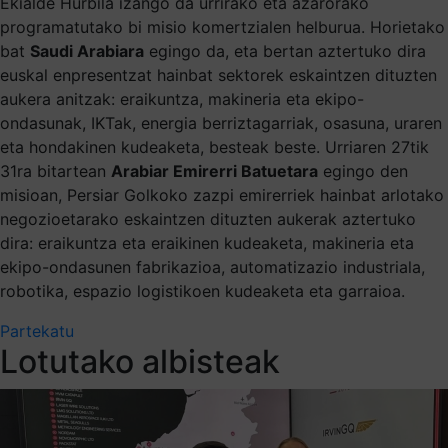
Ekialde Hurbila izango da urrirako eta azarorako
programatutako bi misio komertzialen helburua. Horietako
bat
Saudi Arabiara
egingo da, eta bertan aztertuko dira
euskal enpresentzat hainbat sektorek eskaintzen dituzten
aukera anitzak: eraikuntza, makineria eta ekipo-
ondasunak, IKTak, energia berriztagarriak, osasuna, uraren
eta hondakinen kudeaketa, besteak beste. Urriaren 27tik
31ra bitartean
Arabiar Emirerri Batuetara
egingo den
misioan, Persiar Golkoko zazpi emirerriek hainbat arlotako
negozioetarako eskaintzen dituzten aukerak aztertuko
dira: eraikuntza eta eraikinen kudeaketa, makineria eta
ekipo-ondasunen fabrikazioa, automatizazio industriala,
robotika, espazio logistikoen kudeaketa eta garraioa.
Partekatu
Lotutako albisteak