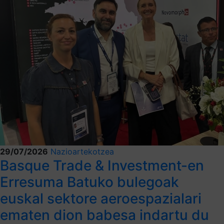
29/07/2026
Nazioartekotzea
Basque Trade & Investment-en
Erresuma Batuko bulegoak
euskal sektore aeroespazialari
ematen dion babesa indartu du