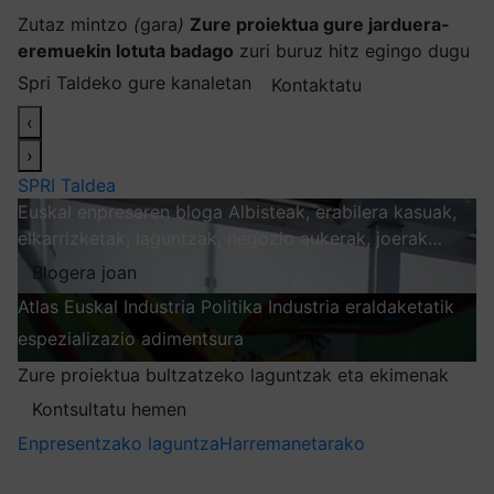
Zutaz mintzo
(
gara
)
Zure proiektua gure jarduera-
eremuekin lotuta badago
zuri buruz hitz egingo dugu
Spri Taldeko gure kanaletan
Kontaktatu
‹
›
SPRI Taldea
Euskal enpresaren bloga
Albisteak, erabilera kasuak,
elkarrizketak, laguntzak, negozio aukerak, joerak…
Blogera joan
Atlas
Euskal Industria Politika
Industria eraldaketatik
espezializazio adimentsura
Arakatu
Zure proiektua bultzatzeko laguntzak eta ekimenak
Kontsultatu hemen
Enpresentzako laguntza
Harremanetarako
Nire harpidetzak