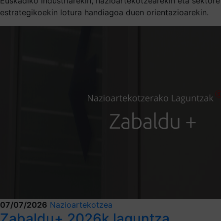
Euskadiko industriarekin, nazioartekotzearekin eta sektore
estrategikoekin lotura handiagoa duen orientazioarekin.
07/07/2026
Nazioartekotzea
Zabaldu+ 2026k laguntza