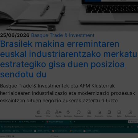
25/06/2026
Basque Trade & Investment
Brasilek makina erremintaren
euskal industriarentzako merkatu
estrategiko gisa duen posizioa
sendotu du
Basque Trade & Investmentek eta AFM Klusterrak
herrialdearen industrializazio eta modernizazio prozesuak
eskaintzen dituen negozio aukerak aztertu dituzte