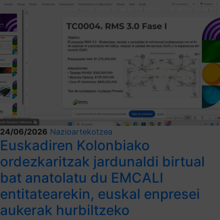
24/06/2026
Nazioartekotzea
Euskadiren Kolonbiako
ordezkaritzak jardunaldi birtual
bat anatolatu du EMCALI
entitatearekin, euskal enpresei
aukerak hurbiltzeko