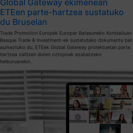
Global Gateway ekimenean
ETEen parte-hartzea sustatuko
du Bruselan
Trade Promotion Europek Europar Batasuneko Kontseiluan
Basque Trade & Investment-ek sustatutako dokumentu bat
aurkeztuko du, ETEek Global Gateway proiektuetan parte
hartzea zailtzen duten oztopoak ezabatzeko
helburuarekin.