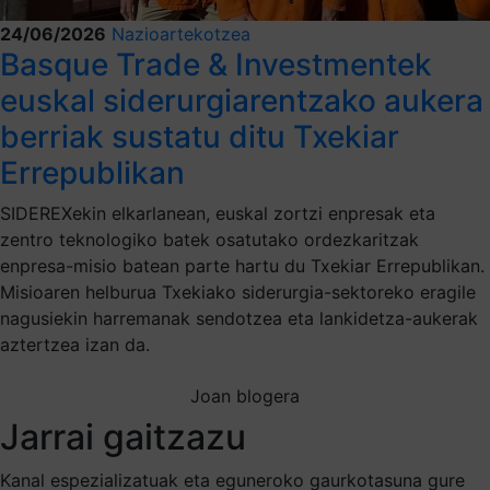
24/06/2026
Nazioartekotzea
Basque Trade & Investmentek
euskal siderurgiarentzako aukera
berriak sustatu ditu Txekiar
Errepublikan
SIDEREXekin elkarlanean, euskal zortzi enpresak eta
zentro teknologiko batek osatutako ordezkaritzak
enpresa-misio batean parte hartu du Txekiar Errepublikan.
Misioaren helburua Txekiako siderurgia-sektoreko eragile
nagusiekin harremanak sendotzea eta lankidetza-aukerak
aztertzea izan da.
Joan blogera
Jarrai gaitzazu
Kanal espezializatuak eta eguneroko gaurkotasuna gure