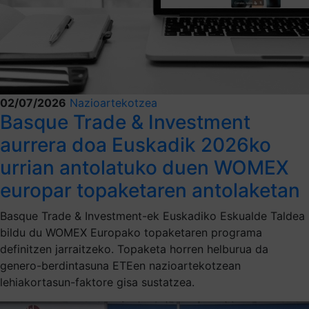
02/07/2026
Nazioartekotzea
Basque Trade & Investment
aurrera doa Euskadik 2026ko
urrian antolatuko duen WOMEX
europar topaketaren antolaketan
Basque Trade & Investment-ek Euskadiko Eskualde Taldea
bildu du WOMEX Europako topaketaren programa
definitzen jarraitzeko. Topaketa horren helburua da
genero-berdintasuna ETEen nazioartekotzean
lehiakortasun-faktore gisa sustatzea.