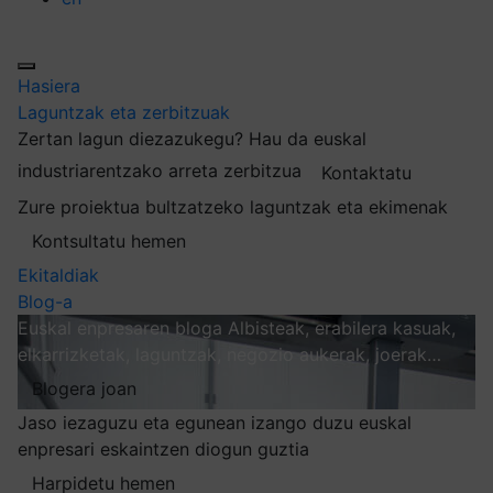
Hasiera
Laguntzak eta zerbitzuak
Zertan lagun diezazukegu?
Hau da euskal
industriarentzako arreta zerbitzua
Kontaktatu
Zure proiektua bultzatzeko laguntzak eta ekimenak
Kontsultatu hemen
Ekitaldiak
Blog-a
Euskal enpresaren bloga
Albisteak, erabilera kasuak,
elkarrizketak, laguntzak, negozio aukerak, joerak…
Blogera joan
Jaso iezaguzu eta egunean izango duzu euskal
enpresari eskaintzen diogun guztia
Harpidetu hemen