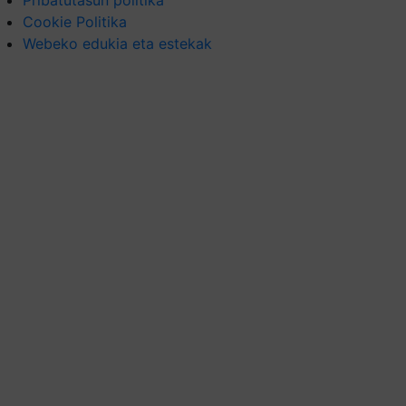
Pribatutasun politika
Cookie Politika
Webeko edukia eta estekak