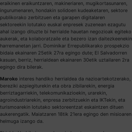
eraikinen eraikuntzaren, makineriaren, mugikortasunaren,
ingurumenaren, hondakin solidoen kudeaketaren, sektore
publikorako zerbitzuen eta garapen digitalaren
sektoreekin lotutako euskal enpresek zuzenean ezagutu
ahal izango dituzte bi herrialde hauetan negozioak egiteko
aukerak, eta kolaboratzaile eta bezero izan daitezkeenekin
harremanetan jarri. Dominikar Errepublikarako prospekzio
bidaia ekainaren 25etik 27ra egingo dute; El Salvadorren
kasuan, berriz, herrialdean ekainaren 30etik uztailaren 2ra
egingo dira bilerak.
Maroko
interes handiko herrialdea da nazioartekotzerako,
bereziki azpiegiturekin eta obra zibilarekin, energia
berriztagarriekin, telekomunikazioekin, urarekin,
agroindustriarekin, enpresa zerbitzuekin eta IKTekin, eta
turismoarekin lotutako sektoreentzat eskaintzen dituen
aukerengatik. Maiatzaren 18tik 21era egingo den misioaren
helmuga izango da.