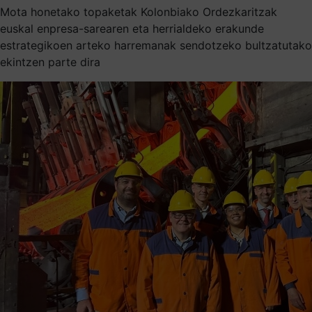
Mota honetako topaketak Kolonbiako Ordezkaritzak
euskal enpresa-sarearen eta herrialdeko erakunde
estrategikoen arteko harremanak sendotzeko bultzatutako
ekintzen parte dira