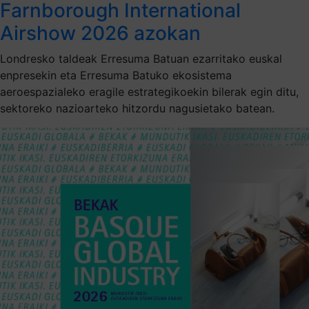
Farnborough International
Airshow 2026 azokan
Londresko taldeak Erresuma Batuan ezarritako euskal
enpresekin eta Erresuma Batuko ekosistema
aeroespazialeko eragile estrategikoekin bilerak egin ditu,
sektoreko nazioarteko hitzordu nagusietako batean.