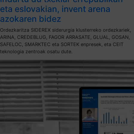
eta eslovakian, invent arena
azokaren bidez
Ordezkaritza SIDEREX siderurgia klusterreko ordezkariek,
ARINA, CREDEBLUG, FAGOR ARRASATE, GLUAL, GOSAN,
SAFELOC, SMARKTEC eta SORTEK enpresek, eta CEIT
teknologia zentroak osatu dute.