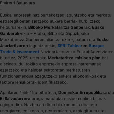
Emirerri Batuetara
-
Euskal enpresak nazioartekotzen laguntzeko eta merkatu
estrategikoetan sartzeko aukera berriak hurbiltzeko
helburuarekin,
Bilboko Merkataritza Ganberak
,
Eusko
Ganberak
-ekin – Araba, Bilbo eta Gipuzkoako
Merkataritza Ganberen aliantzarekin -, batera eta
Eusko
Jaurlaritzaren
laguntzarekin,
SPRI Taldea
ren
Basque
Trade & Investment
Nazioartekotzeko Euskal Agentziaren
bitartez, 2025. urterako
Merkataritza-misioen plan
bat
diseinatu du, tokiko enpresekin enpresa-harremanak
ezartzeko eta hainbat sektoretan merkatuaren
funtzionamendua ezagutzeko aukera ekonomikoak eta
faktore lehiakorrak identifikatzeko.
Apirilaren 1etik 11ra bitartean,
Dominikar Errepublikara
eta
El Salvadorrera
programatutako misioen online bilerak
egingo dira. Hazten ari diren bi ekonomia dira, eta
energiaren, eolikoaren, geotermiaren, azpiegituren eta