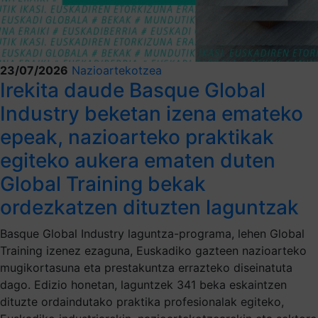
23/07/2026
Nazioartekotzea
Irekita daude Basque Global
Industry beketan izena emateko
epeak, nazioarteko praktikak
egiteko aukera ematen duten
Global Training bekak
ordezkatzen dituzten laguntzak
Basque Global Industry laguntza-programa, lehen Global
Training izenez ezaguna, Euskadiko gazteen nazioarteko
mugikortasuna eta prestakuntza errazteko diseinatuta
dago. Edizio honetan, laguntzek 341 beka eskaintzen
dituzte ordaindutako praktika profesionalak egiteko,