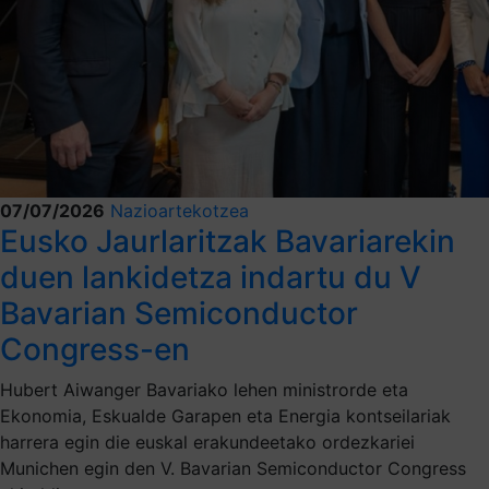
07/07/2026
Nazioartekotzea
Eusko Jaurlaritzak Bavariarekin
duen lankidetza indartu du V
Bavarian Semiconductor
Congress-en
Hubert Aiwanger Bavariako lehen ministrorde eta
Ekonomia, Eskualde Garapen eta Energia kontseilariak
harrera egin die euskal erakundeetako ordezkariei
Munichen egin den V. Bavarian Semiconductor Congress