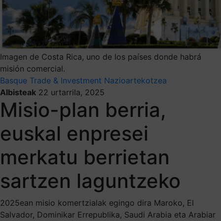
Imagen de Costa Rica, uno de los países donde habrá
misión comercial.
Basque Trade & Investment
Nazioartekotzea
Albisteak
22 urtarrila, 2025
Misio-plan berria,
euskal enpresei
merkatu berrietan
sartzen laguntzeko
2025ean misio komertzialak egingo dira Maroko, El
Salvador, Dominikar Errepublika, Saudi Arabia eta Arabiar