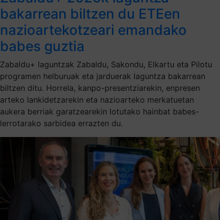
bakarrean biltzen du ETEen
nazioartekotzeari emandako
babes guztia
Zabaldu+ laguntzak Zabaldu, Sakondu, Elkartu eta Pilotu
programen helburuak eta jarduerak laguntza bakarrean
biltzen ditu. Horrela, kanpo-presentziarekin, enpresen
arteko lankidetzarekin eta nazioarteko merkatuetan
aukera berriak garatzearekin lotutako hainbat babes-
lerrotarako sarbidea errazten du.