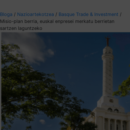
Aukeratu jaso nahi duzun informazioa
Bloga
/
Nazioartekotzea
/
Basque Trade & Investment
/
Misio-plan berria, euskal enpresei merkatu berrietan
sartzen laguntzeko