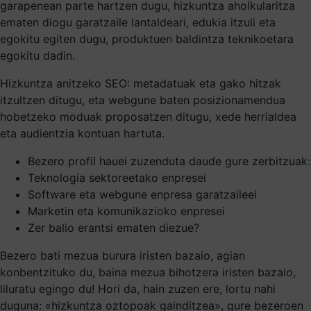
garapenean parte hartzen dugu, hizkuntza aholkularitza
ematen diogu garatzaile lantaldeari, edukia itzuli eta
egokitu egiten dugu, produktuen baldintza teknikoetara
egokitu dadin.
Hizkuntza anitzeko SEO: metadatuak eta gako hitzak
itzultzen ditugu, eta webgune baten posizionamendua
hobetzeko moduak proposatzen ditugu, xede herrialdea
eta audientzia kontuan hartuta.
Bezero profil hauei zuzenduta daude gure zerbitzuak:
Teknologia sektoreetako enpresei
Software eta webgune enpresa garatzaileei
Marketin eta komunikazioko enpresei
Zer balio erantsi ematen diezue?
Bezero bati mezua burura iristen bazaio, agian
konbentzituko du, baina mezua bihotzera iristen bazaio,
liluratu egingo du! Hori da, hain zuzen ere, lortu nahi
duguna: «hizkuntza oztopoak gainditzea», gure bezeroen