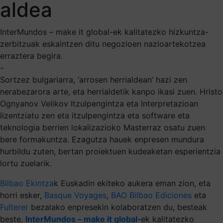
aldea
InterMundos – make it global-ek kalitatezko hizkuntza-
zerbitzuak eskaintzen ditu negozioen nazioartekotzea
erraztera begira.
-
Sortzez bulgariarra, ‘arrosen herrialdean’ hazi zen
nerabezarora arte, eta herrialdetik kanpo ikasi zuen. Hristo
Ognyanov Velikov Itzulpengintza eta Interpretazioan
lizentziatu zen eta itzulpengintza eta software eta
teknologia berrien lokalizazioko Masterraz osatu zuen
bere formakuntza. Ezagutza hauek enpresen mundura
hurbildu zuten, bertan proiektuen kudeaketan esperientzia
lortu zuelarik.
Bilbao Ekintza
k Euskadin ekiteko aukera eman zion, eta
horri esker,
Basque Voyages
,
BAO Bilbao Ediciones
eta
Fulterer
bezalako enpresekin kolaboratzen du, besteak
beste.
InterMundos – make it global
-ek kalitatezko