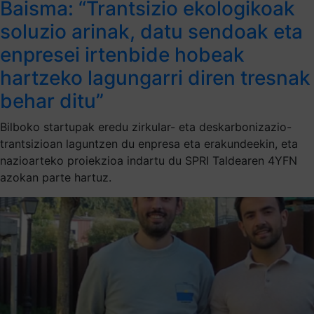
Baisma: “Trantsizio ekologikoak
soluzio arinak, datu sendoak eta
enpresei irtenbide hobeak
hartzeko lagungarri diren tresnak
behar ditu”
Bilboko startupak eredu zirkular- eta deskarbonizazio-
trantsizioan laguntzen du enpresa eta erakundeekin, eta
nazioarteko proiekzioa indartu du SPRI Taldearen 4YFN
azokan parte hartuz.