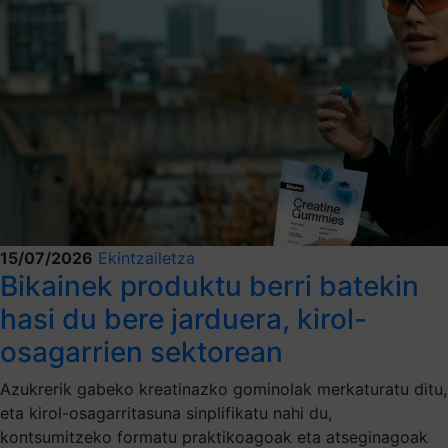
15/07/2026
Ekintzailetza
Bikainek produktu berri batekin
hasi du bere jarduera, kirol-
osagarrien sektorean
Azukrerik gabeko kreatinazko gominolak merkaturatu ditu,
eta kirol-osagarritasuna sinplifikatu nahi du,
kontsumitzeko formatu praktikoagoak eta atseginagoak