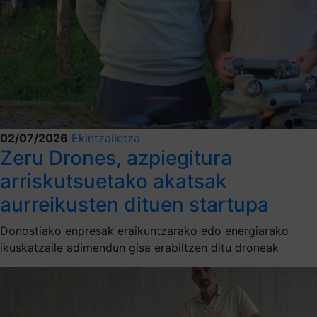
02/07/2026
Ekintzailetza
Zeru Drones, azpiegitura
arriskutsuetako akatsak
aurreikusten dituen startupa
Donostiako enpresak eraikuntzarako edo energiarako
ikuskatzaile adimendun gisa erabiltzen ditu droneak