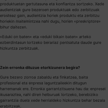
produktuetan gertutasuna eta konfiantza sortzeko. Xede
audientziak gure bezeroen produktuak edo zerbitzuak
erosteaz gain, audientzia horiek produktu eta zerbitzu
horiekin maitemintzea nahi dugu, horien «preskriptore»
bihur daitezen.
«Eduki on baten» eta «eduki bikain baten» arteko
ezberdintasun lortzeko berariaz pentsatuta daude gure
hizkuntza zerbitzuak.
Zein erronka dituzue etorkizunera begira?
Gure bezero zorroa zabaldu eta finkatzea, baita
profesional eta enpresa laguntzaileekin ditugun
harremanak ere. Erronka garrantzitsuena hau da: enpresei
ikusaraztea, nahi diren helburuak lortzeko, berebiziko
garrantzia duela xede herrialdeko hizkuntza behar bezala
erabiltzeak.