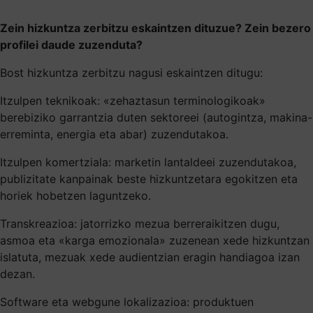
Zein hizkuntza zerbitzu eskaintzen dituzue? Zein bezero
profilei daude zuzenduta?
Bost hizkuntza zerbitzu nagusi eskaintzen ditugu:
Itzulpen teknikoak: «zehaztasun terminologikoak»
berebiziko garrantzia duten sektoreei (autogintza, makina-
erreminta, energia eta abar) zuzendutakoa.
Itzulpen komertziala: marketin lantaldeei zuzendutakoa,
publizitate kanpainak beste hizkuntzetara egokitzen eta
horiek hobetzen laguntzeko.
Transkreazioa: jatorrizko mezua berreraikitzen dugu,
asmoa eta «karga emozionala» zuzenean xede hizkuntzan
islatuta, mezuak xede audientzian eragin handiagoa izan
dezan.
Software eta webgune lokalizazioa: produktuen