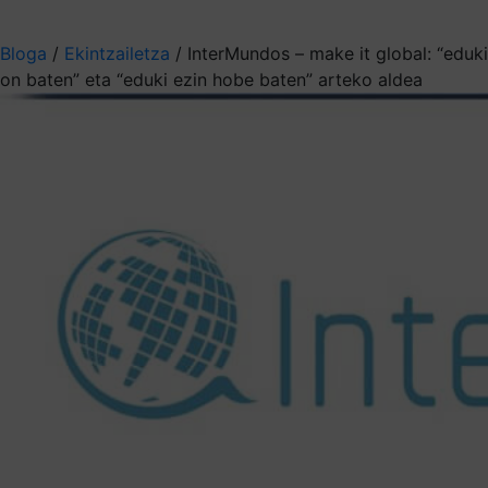
Aukeratu jaso nahi duzun informazioa
Bloga
/
Ekintzailetza
/
InterMundos – make it global: “eduki
on baten” eta “eduki ezin hobe baten” arteko aldea