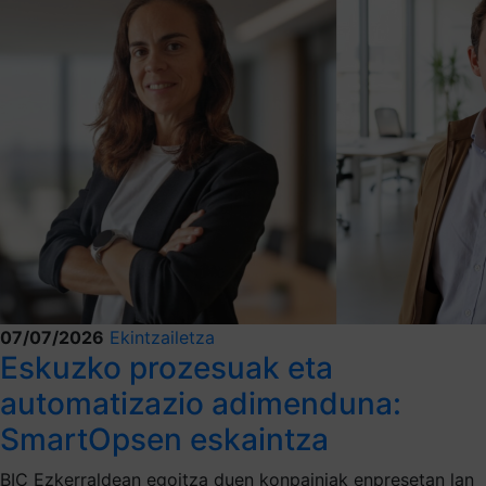
07/07/2026
Ekintzailetza
Eskuzko prozesuak eta
automatizazio adimenduna:
SmartOpsen eskaintza
BIC Ezkerraldean egoitza duen konpainiak enpresetan lan