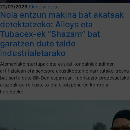
22/07/2026
Ekintzailetza
Nola entzun makina bat akatsak
detektatzeko: Ailoys eta
Tubacex-ek “Shazam” bat
garatzen dute talde
industrialetarako
Alemaniako startupak eta euskal konpainiak adimen
artifizialean eta sentsore akustikoetan oinarritutako tresna
bat sortu dute BINDen esparruan, fabrikazio-prozesuetako
arazoak aurreikusteko eta ekoizpenaren kontrola
hobetzeko.