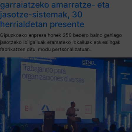
garraiatzeko amarratze- eta
jasotze-sistemak, 30
herrialdetan presente
Gipuzkoako enpresa honek 250 bezero baino gehiago
jasotzeko ibilgailuak eramateko lokailuak eta eslingak
fabrikatzen ditu, modu pertsonalizatuan.