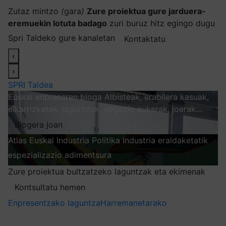
Zutaz mintzo
(
gara
)
Zure proiektua gure jarduera-
eremuekin lotuta badago
zuri buruz hitz egingo dugu
Spri Taldeko gure kanaletan
Kontaktatu
‹
›
SPRI Taldea
Euskal enpresaren bloga
Albisteak, erabilera kasuak,
elkarrizketak, laguntzak, negozio aukerak, joerak…
Blogera joan
Atlas
Euskal Industria Politika
Industria eraldaketatik
espezializazio adimentsura
Arakatu
Zure proiektua bultzatzeko laguntzak eta ekimenak
Kontsultatu hemen
Enpresentzako laguntza
Harremanetarako
Nire harpidetzak