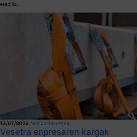
erabiliz.
13/07/2026
Nazioartekotzea
Vesetra enpresaren kargak