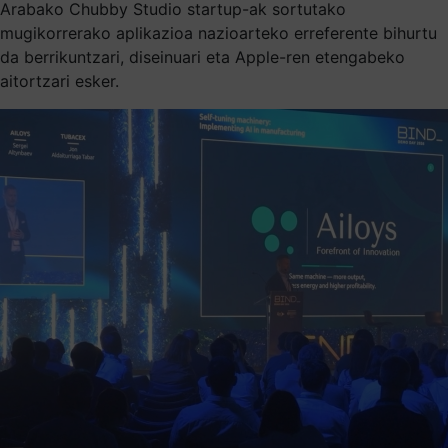
Arabako Chubby Studio startup-ak sortutako
mugikorrerako aplikazioa nazioarteko erreferente bihurtu
da berrikuntzari, diseinuari eta Apple-ren etengabeko
aitortzari esker.