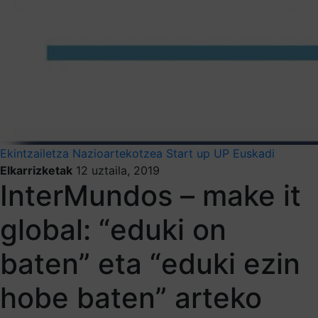
Ekintzailetza
Nazioartekotzea
Start up
UP Euskadi
Elkarrizketak
12 uztaila, 2019
InterMundos – make it
global: “eduki on
baten” eta “eduki ezin
hobe baten” arteko