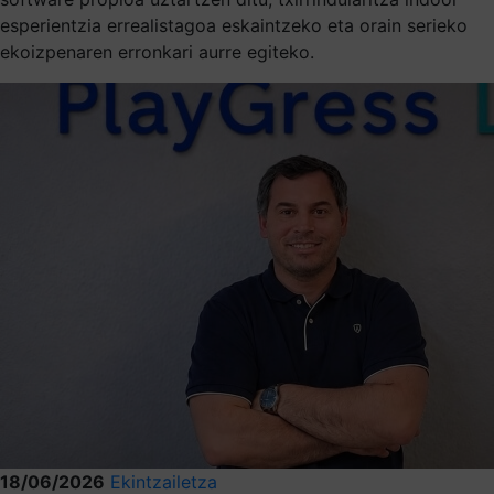
esperientzia errealistagoa eskaintzeko eta orain serieko
ekoizpenaren erronkari aurre egiteko.
18/06/2026
Ekintzailetza