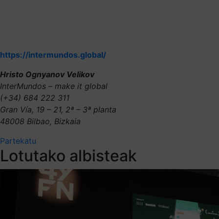
https://intermundos.global/
Hristo Ognyanov Velikov
InterMundos – make it global
(+34) 684 222 311
Gran Vía, 19 – 21, 2ª – 3ª planta
48008 Bilbao, Bizkaia
Partekatu
Lotutako albisteak