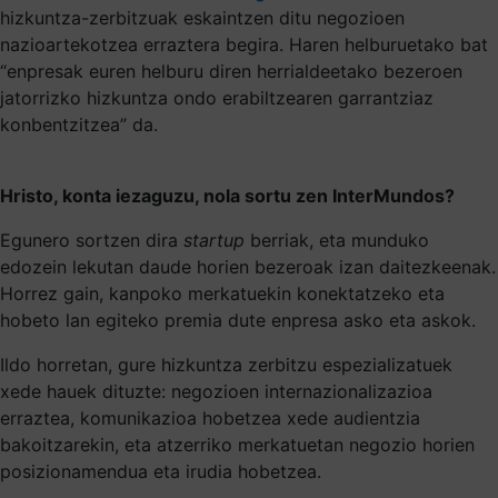
hizkuntza-zerbitzuak eskaintzen ditu negozioen
nazioartekotzea erraztera begira. Haren helburuetako bat
“enpresak euren helburu diren herrialdeetako bezeroen
jatorrizko hizkuntza ondo erabiltzearen garrantziaz
konbentzitzea” da.
Hristo, konta iezaguzu, nola sortu zen InterMundos?
Egunero sortzen dira
startup
berriak, eta munduko
edozein lekutan daude horien bezeroak izan daitezkeenak.
Horrez gain, kanpoko merkatuekin konektatzeko eta
hobeto lan egiteko premia dute enpresa asko eta askok.
Ildo horretan, gure hizkuntza zerbitzu espezializatuek
xede hauek dituzte: negozioen internazionalizazioa
erraztea, komunikazioa hobetzea xede audientzia
bakoitzarekin, eta atzerriko merkatuetan negozio horien
posizionamendua eta irudia hobetzea.