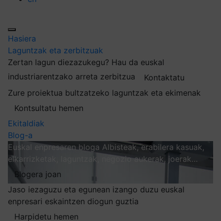
Hasiera
Laguntzak eta zerbitzuak
Zertan lagun diezazukegu?
Hau da euskal
industriarentzako arreta zerbitzua
Kontaktatu
Zure proiektua bultzatzeko laguntzak eta ekimenak
Kontsultatu hemen
Ekitaldiak
Blog-a
Euskal enpresaren bloga
Albisteak, erabilera kasuak,
elkarrizketak, laguntzak, negozio aukerak, joerak…
Blogera joan
Jaso iezaguzu eta egunean izango duzu euskal
enpresari eskaintzen diogun guztia
Harpidetu hemen