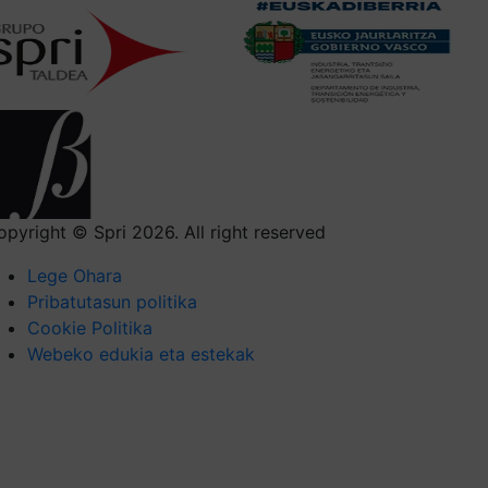
opyright © Spri 2026. All right reserved
Lege Ohara
Pribatutasun politika
Cookie Politika
Webeko edukia eta estekak