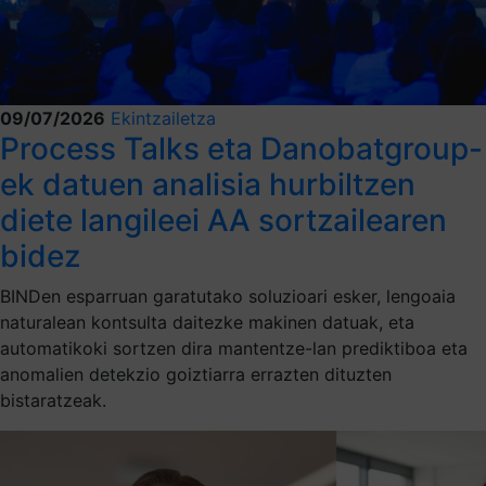
09/07/2026
Ekintzailetza
Process Talks eta Danobatgroup-
ek datuen analisia hurbiltzen
diete langileei AA sortzailearen
bidez
BINDen esparruan garatutako soluzioari esker, lengoaia
naturalean kontsulta daitezke makinen datuak, eta
automatikoki sortzen dira mantentze-lan prediktiboa eta
anomalien detekzio goiztiarra errazten dituzten
bistaratzeak.