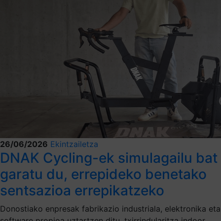
26/06/2026
Ekintzailetza
DNAK Cycling-ek simulagailu bat
garatu du, errepideko benetako
sentsazioa errepikatzeko
Donostiako enpresak fabrikazio industriala, elektronika eta
software propioa uztartzen ditu, txirrindularitza indoor