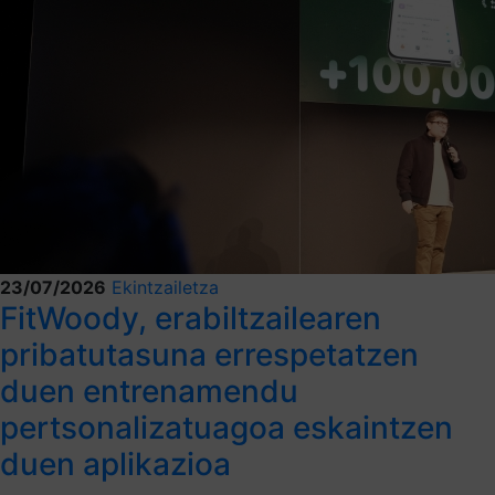
23/07/2026
Ekintzailetza
FitWoody, erabiltzailearen
pribatutasuna errespetatzen
duen entrenamendu
pertsonalizatuagoa eskaintzen
duen aplikazioa