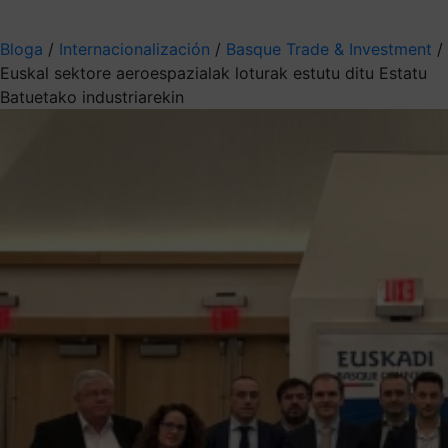
Aukeratu jaso nahi duzun informazioa
Bloga
/
Internacionalización
/
Basque Trade & Investment
/
Euskal sektore aeroespazialak loturak estutu ditu Estatu
Batuetako industriarekin