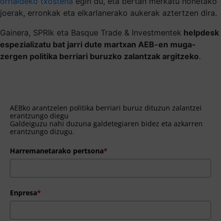
orrialdeko txostena
egin du, eta bertan merkatu honetako
joerak, erronkak eta elkarlanerako aukerak aztertzen dira.
Gainera, SPRIk eta Basque Trade & Investmentek
helpdesk
espezializatu bat jarri dute martxan AEB-en muga-
zergen politika berriari buruzko zalantzak argitzeko
.
AEBko arantzelen politika berriari buruz dituzun zalantzei
erantzungo diegu
Galdeiguzu nahi duzuna galdetegiaren bidez eta azkarren
erantzungo dizugu.
Harremanetarako pertsona
*
Enpresa
*