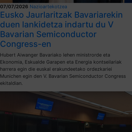
07/07/2026
Nazioartekotzea
Eusko Jaurlaritzak Bavariarekin
duen lankidetza indartu du V
Bavarian Semiconductor
Congress-en
Hubert Aiwanger Bavariako lehen ministrorde eta
Ekonomia, Eskualde Garapen eta Energia kontseilariak
harrera egin die euskal erakundeetako ordezkariei
Munichen egin den V. Bavarian Semiconductor Congress
ekitaldian.