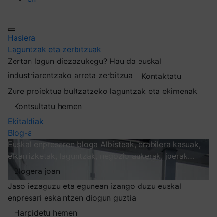
Hasiera
Laguntzak eta zerbitzuak
Zertan lagun diezazukegu?
Hau da euskal
industriarentzako arreta zerbitzua
Kontaktatu
Zure proiektua bultzatzeko laguntzak eta ekimenak
Kontsultatu hemen
Ekitaldiak
Blog-a
Euskal enpresaren bloga
Albisteak, erabilera kasuak,
elkarrizketak, laguntzak, negozio aukerak, joerak…
Blogera joan
Jaso iezaguzu eta egunean izango duzu euskal
enpresari eskaintzen diogun guztia
Harpidetu hemen