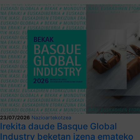
23/07/2026
Nazioartekotzea
Irekita daude Basque Global
Industry beketan izena emateko