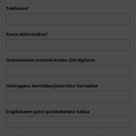
Telefonoa
*
Posta elektronikoa
*
Ondasunaren arantzel-kodea (Sei digitora)
Helmugako herrialdea/jatorrizko herrialdea
Eragiketaren gutxi gorabeherako balioa