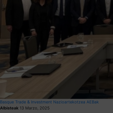
Basque Trade & Investment
Nazioartekotzea
AEBak
Albisteak
13 Marzo, 2025