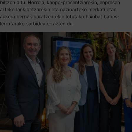
biltzen ditu. Horrela, kanpo-presentziarekin, enpresen
arteko lankidetzarekin eta nazioarteko merkatuetan
aukera berriak garatzearekin lotutako hainbat babes-
lerrotarako sarbidea errazten du.