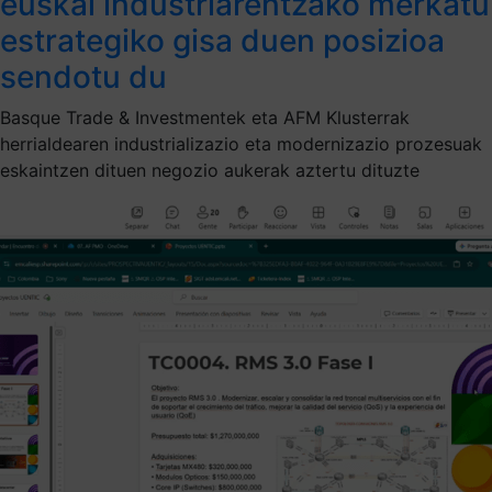
euskal industriarentzako merkatu
estrategiko gisa duen posizioa
sendotu du
Basque Trade & Investmentek eta AFM Klusterrak
herrialdearen industrializazio eta modernizazio prozesuak
eskaintzen dituen negozio aukerak aztertu dituzte