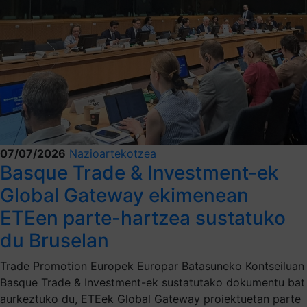
07/07/2026
Nazioartekotzea
Basque Trade & Investment-ek
Global Gateway ekimenean
ETEen parte-hartzea sustatuko
du Bruselan
Trade Promotion Europek Europar Batasuneko Kontseiluan
Basque Trade & Investment-ek sustatutako dokumentu bat
aurkeztuko du, ETEek Global Gateway proiektuetan parte