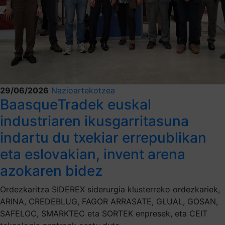
29/06/2026
Nazioartekotzea
BaasqueTradek euskal
industriaren ikusgarritasuna
indartu du txekiar errepublikan
eta eslovakian, invent arena
azokaren bidez
Ordezkaritza SIDEREX siderurgia klusterreko ordezkariek,
ARINA, CREDEBLUG, FAGOR ARRASATE, GLUAL, GOSAN,
SAFELOC, SMARKTEC eta SORTEK enpresek, eta CEIT