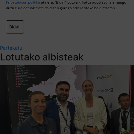
Pribatutasun politika
atalera. “Bidali” botoia klikatuz adostasuna emango
duzu zure datuak trata daitezen gorago adierazitako baldintzetan.
Bidali
Partekatu
Lotutako albisteak