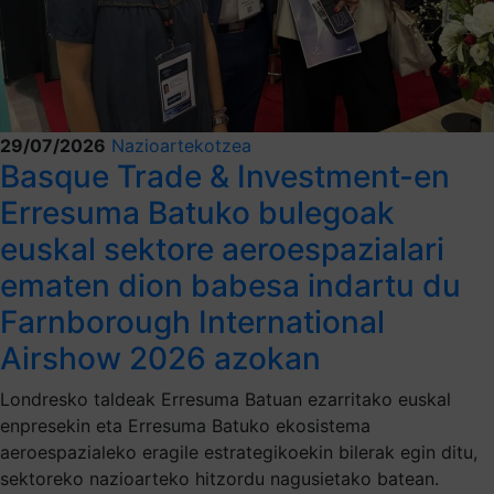
29/07/2026
Nazioartekotzea
Basque Trade & Investment-en
Erresuma Batuko bulegoak
euskal sektore aeroespazialari
ematen dion babesa indartu du
Farnborough International
Airshow 2026 azokan
Londresko taldeak Erresuma Batuan ezarritako euskal
enpresekin eta Erresuma Batuko ekosistema
aeroespazialeko eragile estrategikoekin bilerak egin ditu,
sektoreko nazioarteko hitzordu nagusietako batean.