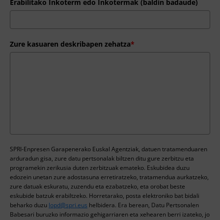
Erabilitako Inkoterm edo Inkotermak (baldin badaude)
Zure kasuaren deskribapen zehatza
*
SPRI-Enpresen Garapenerako Euskal Agentziak, datuen tratamenduaren
arduradun gisa, zure datu pertsonalak biltzen ditu gure zerbitzu eta
programekin zerikusia duten zerbitzuak emateko. Eskubidea duzu
edozein unetan zure adostasuna erretiratzeko, tratamendua aurkatzeko,
zure datuak eskuratu, zuzendu eta ezabatzeko, eta orobat beste
eskubide batzuk erabiltzeko. Horretarako, posta elektroniko bat bidali
beharko duzu
lopd@spri.eus
helbidera. Era berean, Datu Pertsonalen
Babesari buruzko informazio gehigarriaren eta xehearen berri izateko, jo