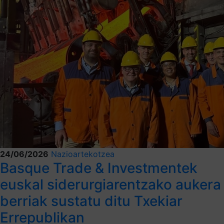
24/06/2026
Nazioartekotzea
Basque Trade & Investmentek
euskal siderurgiarentzako aukera
berriak sustatu ditu Txekiar
Errepublikan