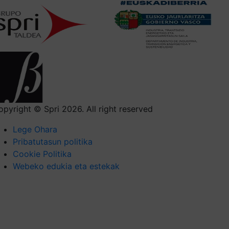
opyright © Spri 2026. All right reserved
Lege Ohara
Pribatutasun politika
Cookie Politika
Webeko edukia eta estekak