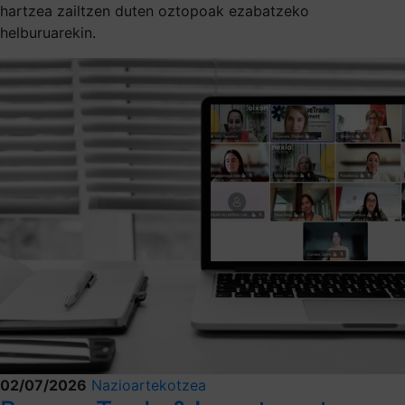
hartzea zailtzen duten oztopoak ezabatzeko
helburuarekin.
02/07/2026
Nazioartekotzea