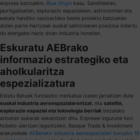
enpresa batzuekin,
Blue Origin
kasu. Sateliteetan,
jaurtigailuetan, esplorazio espazialean, astronomian eta
eskala handiko nazioarteko beste proiektu batzuetan
duten parte-hartzeak euskal sektorearen posizioa indartu
du etengabe haziz doan industria honetan.
Eskuratu AEBrako
informazio estrategiko eta
aholkularitza
espezializatura
Estatu Batuek funtsezko merkatua izaten jarraitzen dute
euskal industria aeroespazialarentzat
, eta
satelite,
esplorazio espazial eta teknologia berriak
bezalako
arloetan aukerak eskaintzen ditu. Enpresei ingurune hori
hobeto ulertzen laguntzeko, Basque Trade & Investment
erakundeak
AEBetako industria aeroespazialari buruzko 19