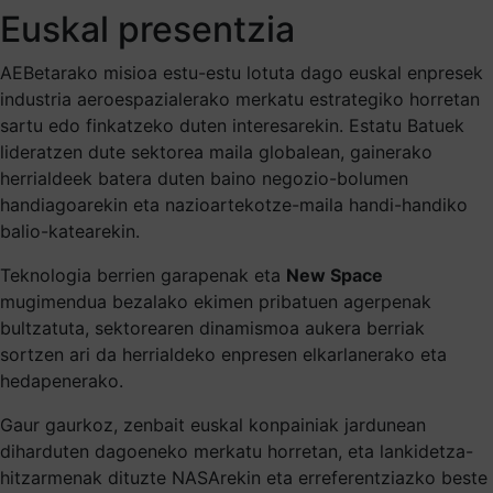
Euskal presentzia
AEBetarako misioa estu-estu lotuta dago euskal enpresek
industria aeroespazialerako merkatu estrategiko horretan
sartu edo finkatzeko duten interesarekin. Estatu Batuek
lideratzen dute sektorea maila globalean, gainerako
herrialdeek batera duten baino negozio-bolumen
handiagoarekin eta nazioartekotze-maila handi-handiko
balio-katearekin.
Teknologia berrien garapenak eta
New Space
mugimendua bezalako ekimen pribatuen agerpenak
bultzatuta, sektorearen dinamismoa aukera berriak
sortzen ari da herrialdeko enpresen elkarlanerako eta
hedapenerako.
Gaur gaurkoz, zenbait euskal konpainiak jardunean
diharduten dagoeneko merkatu horretan, eta lankidetza-
hitzarmenak dituzte NASArekin eta erreferentziazko beste