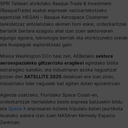
SPRI Taldeari atxikitako Basque Trade & Investment
(BasqueTrade) euskal enpresak nazioartekotzeko
agentziak HEGAN – Basque Aerospace Clusterren
lankidetzaz antolatutako ekimen honi esker, ordezkaritzak
bertatik bertara ezagutu ahal izan zuen sektorearen
egungo egoera, teknologia berriak eta etorkizuneko joerak
eta ikuspegiak esploratzeaz gain.
Misioa Washington DCn hasi zen, AEBetako
sektore
aeroespazialeko giltzarrizko eragileei
egindako bisita
estrategiko batekin, eta industriaren azoka nagusitzat
jotzen den
SATELLITE 2025
delakoan ere izan ziren,
industriako lider nagusiek bat egiten duten epizentroan.
Agenda osatzeko, Floridako Space Coast-en,
ordezkaritzak herrialdeko beste enpresa batzuekin bildu
eta
Space X
enpresaren kohete tripulatu baten jaurtiketa
ikusteko aukera izan zuen NASAren Kennedy Espazio
Zentroan.