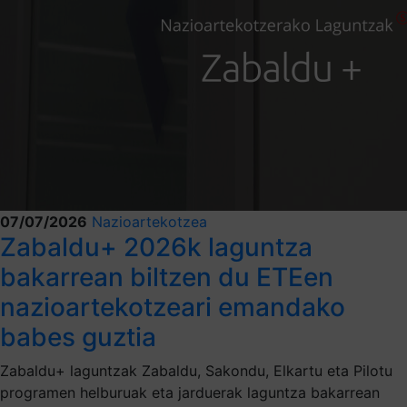
07/07/2026
Nazioartekotzea
Zabaldu+ 2026k laguntza
bakarrean biltzen du ETEen
nazioartekotzeari emandako
babes guztia
Zabaldu+ laguntzak Zabaldu, Sakondu, Elkartu eta Pilotu
programen helburuak eta jarduerak laguntza bakarrean