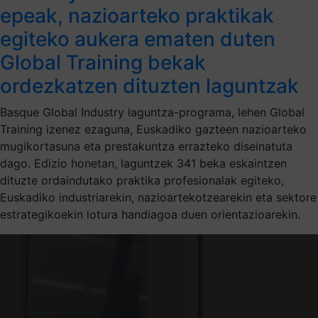
epeak, nazioarteko praktikak
egiteko aukera ematen duten
Global Training bekak
ordezkatzen dituzten laguntzak
Basque Global Industry laguntza-programa, lehen Global
Training izenez ezaguna, Euskadiko gazteen nazioarteko
mugikortasuna eta prestakuntza errazteko diseinatuta
dago. Edizio honetan, laguntzek 341 beka eskaintzen
dituzte ordaindutako praktika profesionalak egiteko,
Euskadiko industriarekin, nazioartekotzearekin eta sektore
estrategikoekin lotura handiagoa duen orientazioarekin.