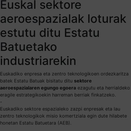
Euskal sektore
aeroespazialak loturak
estutu ditu Estatu
Batuetako
industriarekin
Euskadiko enpresa eta zentro teknologikoen ordezkaritza
batek Estatu Batuak bisitatu ditu
sektore
aeroespazialaren egungo egoera
ezagutu eta herrialdeko
eragile estrategikoekin harreman berriak finkatzeko.
-
Euskadiko sektore espazialeko zazpi enpresak eta lau
zentro teknologikok misio komertziala egin dute hilabete
honetan Estatu Batuetara (AEB).