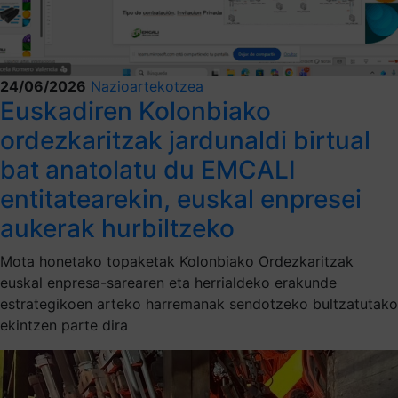
24/06/2026
Nazioartekotzea
Euskadiren Kolonbiako
ordezkaritzak jardunaldi birtual
bat anatolatu du EMCALI
entitatearekin, euskal enpresei
aukerak hurbiltzeko
Mota honetako topaketak Kolonbiako Ordezkaritzak
euskal enpresa-sarearen eta herrialdeko erakunde
estrategikoen arteko harremanak sendotzeko bultzatutako
ekintzen parte dira