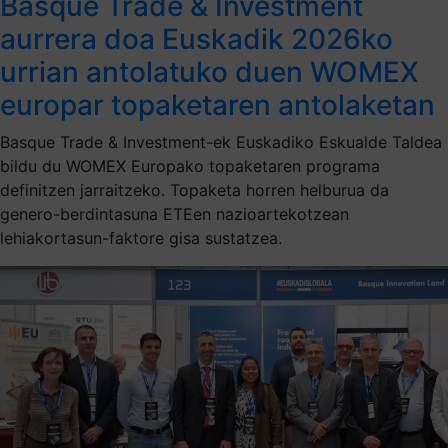
Basque Trade & Investment
aurrera doa Euskadik 2026ko
urrian antolatuko duen WOMEX
europar topaketaren antolaketan
Basque Trade & Investment-ek Euskadiko Eskualde Taldea
bildu du WOMEX Europako topaketaren programa
definitzen jarraitzeko. Topaketa horren helburua da
genero-berdintasuna ETEen nazioartekotzean
lehiakortasun-faktore gisa sustatzea.