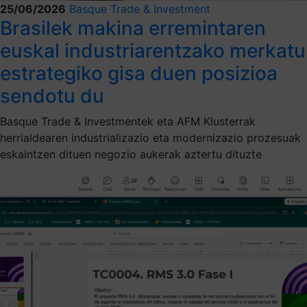
25/06/2026
Basque Trade & Investment
Brasilek makina erremintaren
euskal industriarentzako merkatu
estrategiko gisa duen posizioa
sendotu du
Basque Trade & Investmentek eta AFM Klusterrak
herrialdearen industrializazio eta modernizazio prozesuak
eskaintzen dituen negozio aukerak aztertu dituzte