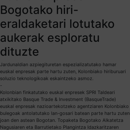
Bogotako hiri-
eraldaketari lotutako
aukerak esploratu
dituzte
Jardunaldian azpiegituretan espezializatutako hamar
euskal enpresak parte hartu zuten, Kolonbiako hiriburuari
soluzio teknologikoak eskaintzeko asmoz.
-
Kolonbian finkatutako euskal enpresek SPRI Taldeari
atxikitako Basque Trade & Investment (BasqueTrade)
euskal enpresak nazioartekotzeko agentziaren Kolonbiako
bulegoak antolatutako lan-gosari batean parte hartu zuten
joan den astean Bogotan. Topaketa Bogotako Alkatetza
Nagusiaren eta Barrutietako Plangintza Idazkaritzaren