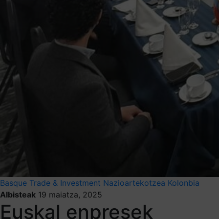
Basque Trade & Investment
Nazioartekotzea
Kolonbia
Albisteak
19 maiatza, 2025
Euskal enpresek