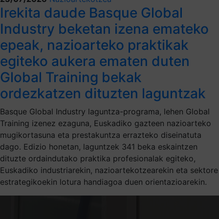
Irekita daude Basque Global
Industry beketan izena emateko
epeak, nazioarteko praktikak
egiteko aukera ematen duten
Global Training bekak
ordezkatzen dituzten laguntzak
Basque Global Industry laguntza-programa, lehen Global
Training izenez ezaguna, Euskadiko gazteen nazioarteko
mugikortasuna eta prestakuntza errazteko diseinatuta
dago. Edizio honetan, laguntzek 341 beka eskaintzen
dituzte ordaindutako praktika profesionalak egiteko,
Euskadiko industriarekin, nazioartekotzearekin eta sektore
estrategikoekin lotura handiagoa duen orientazioarekin.