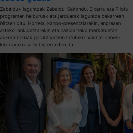
Zabaldu+ laguntzak Zabaldu, Sakondu, Elkartu eta Pilotu
programen helburuak eta jarduerak laguntza bakarrean
biltzen ditu. Horrela, kanpo-presentziarekin, enpresen
arteko lankidetzarekin eta nazioarteko merkatuetan
aukera berriak garatzearekin lotutako hainbat babes-
lerrotarako sarbidea errazten du.