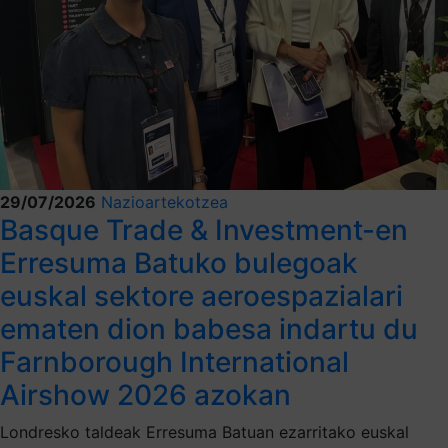
29/07/2026
Nazioartekotzea
Basque Trade & Investment-en
Erresuma Batuko bulegoak
euskal sektore aeroespazialari
ematen dion babesa indartu du
Farnborough International
Airshow 2026 azokan
Londresko taldeak Erresuma Batuan ezarritako euskal