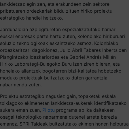
lankidetzaz egin zen, eta erakundeen zein sektore
pribatuaren ordezkariak bildu zituen hiriko proiektu
estrategiko handiei heltzeko.
Jardunaldian azpiegituretan espezializatutako hamar
euskal enpresak parte hartu zuten, Kolonbiako hiriburuari
soluzio teknologikoak eskaintzeko asmoz. Kolonbiako
ordezkaritzari dagokionez, Julio Abril Tabares Inbertsioen
Plangintzako Idazkariordea eta Gabriel Andrés Millán
Hiriko Laborategi-Bulegoko Buru izan ziren bileran, eta
honelako aliantzek bogotarren bizi-kalitatea hobetzeko
moduko proiektuak bultzatzeko duten garrantzia
nabarmendu zuten.
Proiektu estrategiko nagusiez gain, topaketak eskala
txikiagoko ekimenetan lankidetza-aukerak identifikatzeko
aukera eman zuen,
Pilotu
programa aplika daitekeen
osagai teknologiko nabarmena dutenei arreta berezia
emanez. SPRI Taldeak bultzatutako ekimen honen helburua