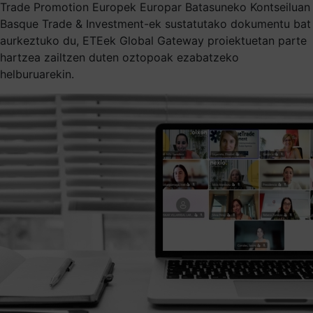
Trade Promotion Europek Europar Batasuneko Kontseiluan
Basque Trade & Investment-ek sustatutako dokumentu bat
aurkeztuko du, ETEek Global Gateway proiektuetan parte
hartzea zailtzen duten oztopoak ezabatzeko
helburuarekin.