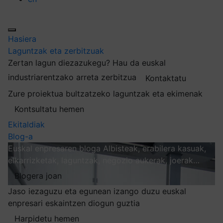
Hasiera
Laguntzak eta zerbitzuak
Zertan lagun diezazukegu?
Hau da euskal
industriarentzako arreta zerbitzua
Kontaktatu
Zure proiektua bultzatzeko laguntzak eta ekimenak
Kontsultatu hemen
Ekitaldiak
Blog-a
Euskal enpresaren bloga
Albisteak, erabilera kasuak,
elkarrizketak, laguntzak, negozio aukerak, joerak…
Blogera joan
Jaso iezaguzu eta egunean izango duzu euskal
enpresari eskaintzen diogun guztia
Harpidetu hemen