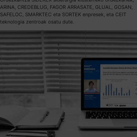
ARINA, CREDEBLUG, FAGOR ARRASATE, GLUAL, GOSAN,
SAFELOC, SMARKTEC eta SORTEK enpresek, eta CEIT
teknologia zentroak osatu dute.