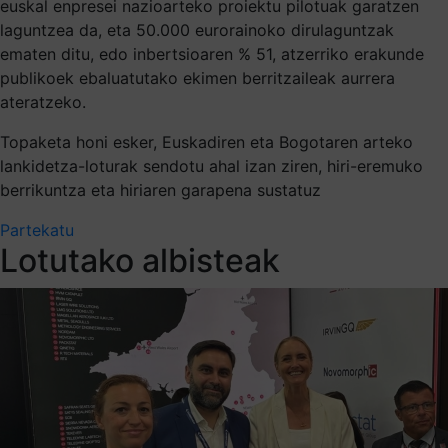
euskal enpresei nazioarteko proiektu pilotuak garatzen
laguntzea da, eta 50.000 eurorainoko dirulaguntzak
ematen ditu, edo inbertsioaren % 51, atzerriko erakunde
publikoek ebaluatutako ekimen berritzaileak aurrera
ateratzeko.
Topaketa honi esker, Euskadiren eta Bogotaren arteko
lankidetza-loturak sendotu ahal izan ziren, hiri-eremuko
berrikuntza eta hiriaren garapena sustatuz
Partekatu
Lotutako albisteak