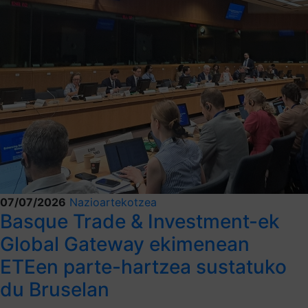
07/07/2026
Nazioartekotzea
Basque Trade & Investment-ek
Global Gateway ekimenean
ETEen parte-hartzea sustatuko
du Bruselan