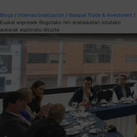
Aukeratu jaso nahi duzun informazioa
Bloga
/
Internacionalización
/
Basque Trade & Investment
/
Euskal enpresek Bogotako hiri-eraldaketari lotutako
aukerak esploratu dituzte