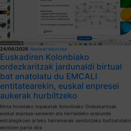
24/06/2026
Nazioartekotzea
Euskadiren Kolonbiako
ordezkaritzak jardunaldi birtual
bat anatolatu du EMCALI
entitatearekin, euskal enpresei
aukerak hurbiltzeko
Mota honetako topaketak Kolonbiako Ordezkaritzak
euskal enpresa-sarearen eta herrialdeko erakunde
estrategikoen arteko harremanak sendotzeko bultzatutako
ekintzen parte dira