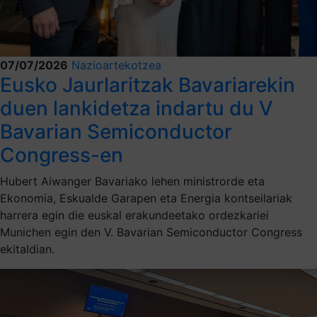
07/07/2026
Nazioartekotzea
Eusko Jaurlaritzak Bavariarekin
duen lankidetza indartu du V
Bavarian Semiconductor
Congress-en
Hubert Aiwanger Bavariako lehen ministrorde eta
Ekonomia, Eskualde Garapen eta Energia kontseilariak
harrera egin die euskal erakundeetako ordezkariei
Munichen egin den V. Bavarian Semiconductor Congress
ekitaldian.