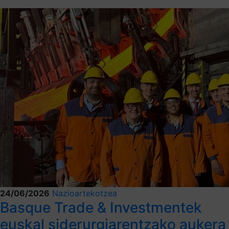
24/06/2026
Nazioartekotzea
Basque Trade & Investmentek
euskal siderurgiarentzako aukera