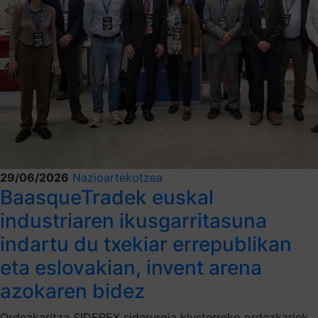
29/06/2026
Nazioartekotzea
BaasqueTradek euskal
industriaren ikusgarritasuna
indartu du txekiar errepublikan
eta eslovakian, invent arena
azokaren bidez
Ordezkaritza SIDEREX siderurgia klusterreko ordezkariek,