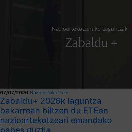
07/07/2026
Nazioartekotzea
Zabaldu+ 2026k laguntza
bakarrean biltzen du ETEen
nazioartekotzeari emandako
babes guztia