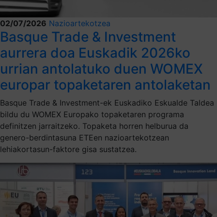
02/07/2026
Nazioartekotzea
Basque Trade & Investment
aurrera doa Euskadik 2026ko
urrian antolatuko duen WOMEX
europar topaketaren antolaketan
Basque Trade & Investment-ek Euskadiko Eskualde Taldea
bildu du WOMEX Europako topaketaren programa
definitzen jarraitzeko. Topaketa horren helburua da
genero-berdintasuna ETEen nazioartekotzean
lehiakortasun-faktore gisa sustatzea.