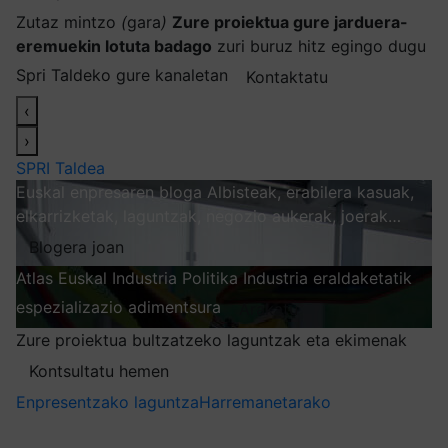
Zutaz mintzo
(
gara
)
Zure proiektua gure jarduera-
eremuekin lotuta badago
zuri buruz hitz egingo dugu
Spri Taldeko gure kanaletan
Kontaktatu
‹
›
SPRI Taldea
Euskal enpresaren bloga
Albisteak, erabilera kasuak,
elkarrizketak, laguntzak, negozio aukerak, joerak…
Blogera joan
Atlas
Euskal Industria Politika
Industria eraldaketatik
espezializazio adimentsura
Arakatu
Zure proiektua bultzatzeko laguntzak eta ekimenak
Kontsultatu hemen
Enpresentzako laguntza
Harremanetarako
Nire harpidetzak