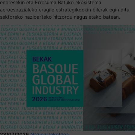
enpresekin eta Erresuma Batuko ekosistema
aeroespazialeko eragile estrategikoekin bilerak egin ditu,
sektoreko nazioarteko hitzordu nagusietako batean.
23/07/2026
Nazioartekotzea