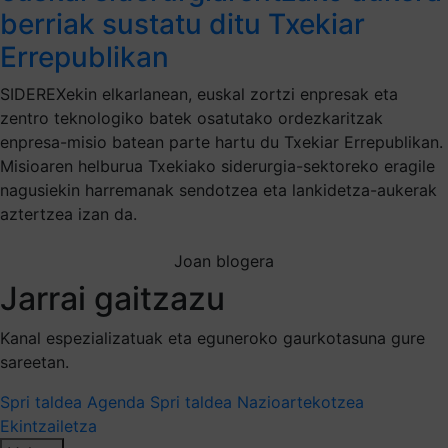
berriak sustatu ditu Txekiar
Errepublikan
SIDEREXekin elkarlanean, euskal zortzi enpresak eta
zentro teknologiko batek osatutako ordezkaritzak
enpresa-misio batean parte hartu du Txekiar Errepublikan.
Misioaren helburua Txekiako siderurgia-sektoreko eragile
nagusiekin harremanak sendotzea eta lankidetza-aukerak
aztertzea izan da.
Joan blogera
Jarrai gaitzazu
Kanal espezializatuak eta eguneroko gaurkotasuna gure
sareetan.
Spri taldea
Agenda Spri taldea
Nazioartekotzea
Ekintzailetza