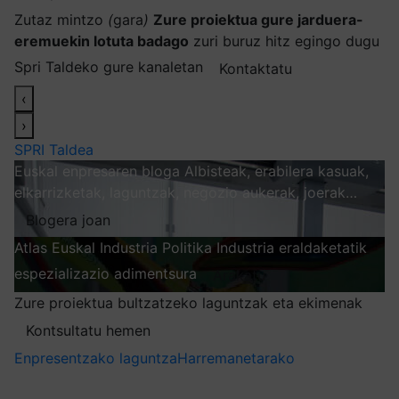
Zutaz mintzo
(
gara
)
Zure proiektua gure jarduera-
eremuekin lotuta badago
zuri buruz hitz egingo dugu
Spri Taldeko gure kanaletan
Kontaktatu
‹
›
SPRI Taldea
Euskal enpresaren bloga
Albisteak, erabilera kasuak,
elkarrizketak, laguntzak, negozio aukerak, joerak…
Blogera joan
Atlas
Euskal Industria Politika
Industria eraldaketatik
espezializazio adimentsura
Arakatu
Zure proiektua bultzatzeko laguntzak eta ekimenak
Kontsultatu hemen
Enpresentzako laguntza
Harremanetarako
Nire harpidetzak