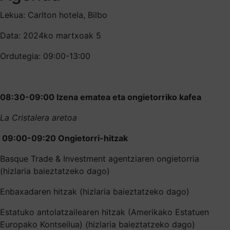
Lekua: Carlton hotela, Bilbo
Data: 2024ko martxoak 5
Ordutegia: 09:00-13:00
08:30-09:00 Izena ematea eta ongietorriko kafea
La Cristalera aretoa
09:00-09:20 Ongietorri-hitzak
Basque Trade & Investment agentziaren ongietorria
(hizlaria baieztatzeko dago)
Enbaxadaren hitzak (hizlaria baieztatzeko dago)
Estatuko antolatzailearen hitzak (Amerikako Estatuen
Europako Kontseilua) (hizlaria baieztatzeko dago)