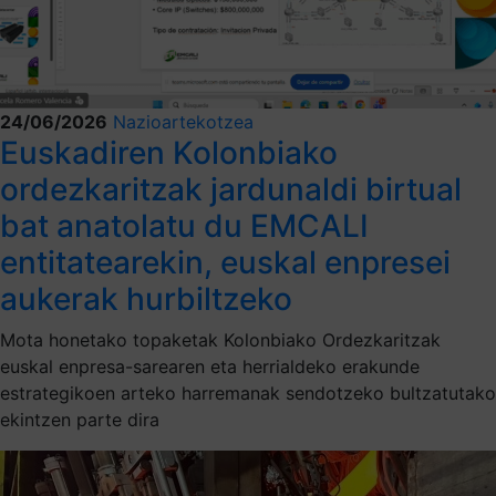
24/06/2026
Nazioartekotzea
Euskadiren Kolonbiako
ordezkaritzak jardunaldi birtual
bat anatolatu du EMCALI
entitatearekin, euskal enpresei
aukerak hurbiltzeko
Mota honetako topaketak Kolonbiako Ordezkaritzak
euskal enpresa-sarearen eta herrialdeko erakunde
estrategikoen arteko harremanak sendotzeko bultzatutako
ekintzen parte dira