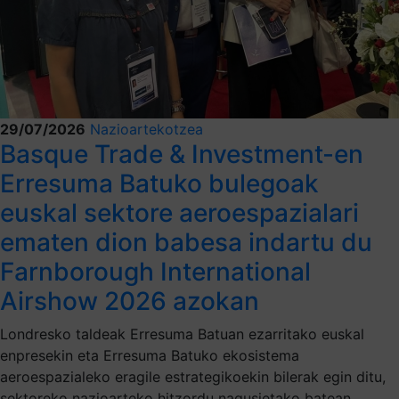
29/07/2026
Nazioartekotzea
Basque Trade & Investment-en
Erresuma Batuko bulegoak
euskal sektore aeroespazialari
ematen dion babesa indartu du
Farnborough International
Airshow 2026 azokan
Londresko taldeak Erresuma Batuan ezarritako euskal
enpresekin eta Erresuma Batuko ekosistema
aeroespazialeko eragile estrategikoekin bilerak egin ditu,
sektoreko nazioarteko hitzordu nagusietako batean.