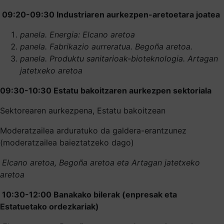
09:20-09:30 Industriaren aurkezpen-aretoetara joatea
panela. Energia: Elcano aretoa
panela. Fabrikazio aurreratua. Begoña aretoa.
panela. Produktu sanitarioak-bioteknologia. Artagan
jatetxeko aretoa
09:30-10:30 Estatu bakoitzaren aurkezpen sektoriala
Sektorearen aurkezpena, Estatu bakoitzean
Moderatzailea arduratuko da galdera-erantzunez
(moderatzailea baieztatzeko dago)
Elcano aretoa, Begoña aretoa eta Artagan jatetxeko
aretoa
10:30-12:00 Banakako bilerak (enpresak eta
Estatuetako ordezkariak)