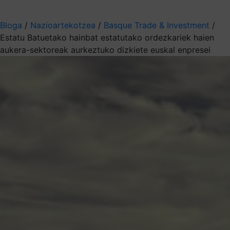
Aukeratu jaso nahi duzun informazioa
Bloga
/
Nazioartekotzea
/
Basque Trade & Investment
/
Estatu Batuetako hainbat estatutako ordezkariek haien
aukera-sektoreak aurkeztuko dizkiete euskal enpresei