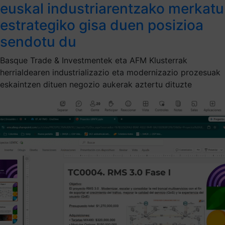
euskal industriarentzako merkatu
estrategiko gisa duen posizioa
sendotu du
Basque Trade & Investmentek eta AFM Klusterrak
herrialdearen industrializazio eta modernizazio prozesuak
eskaintzen dituen negozio aukerak aztertu dituzte