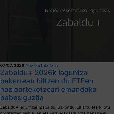
07/07/2026
Nazioartekotzea
Zabaldu+ 2026k laguntza
bakarrean biltzen du ETEen
nazioartekotzeari emandako
babes guztia
Zabaldu+ laguntzak Zabaldu, Sakondu, Elkartu eta Pilotu
programen helburuak eta jarduerak laguntza bakarrean