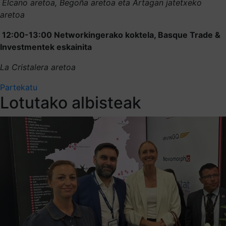
Elcano aretoa, Begoña aretoa eta Artagan jatetxeko
aretoa
12:00-13:00 Networkingerako koktela, Basque Trade &
Investmentek eskainita
La Cristalera aretoa
Partekatu
Lotutako albisteak