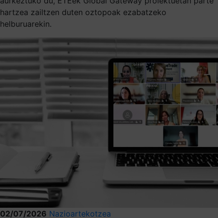
aurkeztuko du, ETEek Global Gateway proiektuetan parte
hartzea zailtzen duten oztopoak ezabatzeko
helburuarekin.
02/07/2026
Nazioartekotzea