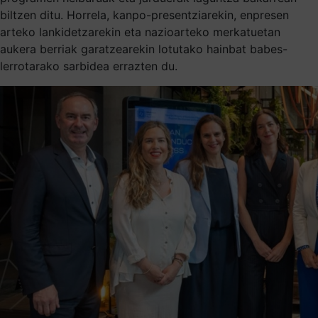
biltzen ditu. Horrela, kanpo-presentziarekin, enpresen
arteko lankidetzarekin eta nazioarteko merkatuetan
aukera berriak garatzearekin lotutako hainbat babes-
lerrotarako sarbidea errazten du.