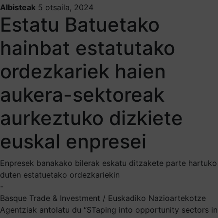
Albisteak
5 otsaila, 2024
Estatu Batuetako
hainbat estatutako
ordezkariek haien
aukera-sektoreak
aurkeztuko dizkiete
euskal enpresei
Enpresek banakako bilerak eskatu ditzakete parte hartuko
duten estatuetako ordezkariekin
-
Basque Trade & Investment / Euskadiko Nazioartekotze
Agentziak antolatu du “STaping into opportunity sectors in