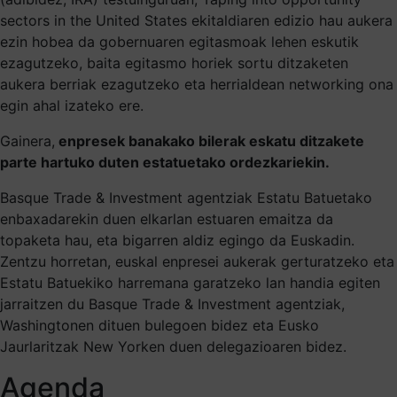
sectors in the United States ekitaldiaren edizio hau aukera
ezin hobea da gobernuaren egitasmoak lehen eskutik
ezagutzeko, baita egitasmo horiek sortu ditzaketen
aukera berriak ezagutzeko eta herrialdean networking ona
egin ahal izateko ere.
Gainera,
enpresek banakako bilerak eskatu ditzakete
parte hartuko duten estatuetako ordezkariekin.
Basque Trade & Investment agentziak Estatu Batuetako
enbaxadarekin duen elkarlan estuaren emaitza da
topaketa hau, eta bigarren aldiz egingo da Euskadin.
Zentzu horretan, euskal enpresei aukerak gerturatzeko eta
Estatu Batuekiko harremana garatzeko lan handia egiten
jarraitzen du Basque Trade & Investment agentziak,
Washingtonen dituen bulegoen bidez eta Eusko
Jaurlaritzak New Yorken duen delegazioaren bidez.
Agenda