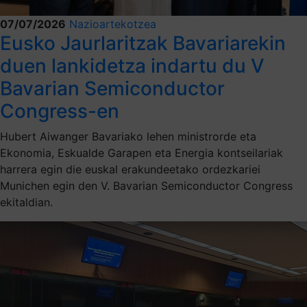
07/07/2026
Nazioartekotzea
Eusko Jaurlaritzak Bavariarekin
duen lankidetza indartu du V
Bavarian Semiconductor
Congress-en
Hubert Aiwanger Bavariako lehen ministrorde eta
Ekonomia, Eskualde Garapen eta Energia kontseilariak
harrera egin die euskal erakundeetako ordezkariei
Munichen egin den V. Bavarian Semiconductor Congress
ekitaldian.