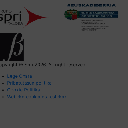
opyright © Spri 2026. All right reserved
Lege Ohara
Pribatutasun politika
Cookie Politika
Webeko edukia eta estekak