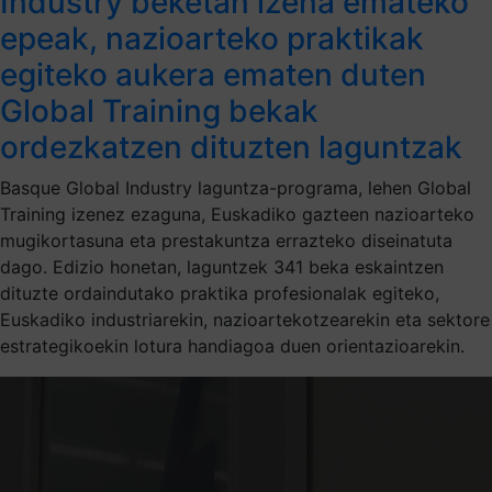
Industry beketan izena emateko
epeak, nazioarteko praktikak
egiteko aukera ematen duten
Global Training bekak
ordezkatzen dituzten laguntzak
Basque Global Industry laguntza-programa, lehen Global
Training izenez ezaguna, Euskadiko gazteen nazioarteko
mugikortasuna eta prestakuntza errazteko diseinatuta
dago. Edizio honetan, laguntzek 341 beka eskaintzen
dituzte ordaindutako praktika profesionalak egiteko,
Euskadiko industriarekin, nazioartekotzearekin eta sektore
estrategikoekin lotura handiagoa duen orientazioarekin.