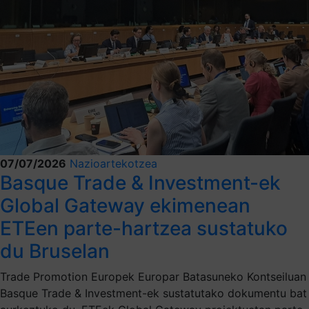
07/07/2026
Nazioartekotzea
Basque Trade & Investment-ek
Global Gateway ekimenean
ETEen parte-hartzea sustatuko
du Bruselan
Trade Promotion Europek Europar Batasuneko Kontseiluan
Basque Trade & Investment-ek sustatutako dokumentu bat