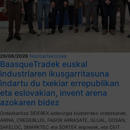
29/06/2026
Nazioartekotzea
BaasqueTradek euskal
industriaren ikusgarritasuna
indartu du txekiar errepublikan
eta eslovakian, invent arena
azokaren bidez
Ordezkaritza SIDEREX siderurgia klusterreko ordezkariek,
ARINA, CREDEBLUG, FAGOR ARRASATE, GLUAL, GOSAN,
SAFELOC, SMARKTEC eta SORTEK enpresek, eta CEIT