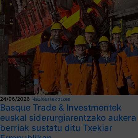
24/06/2026
Nazioartekotzea
Basque Trade & Investmentek
euskal siderurgiarentzako aukera
berriak sustatu ditu Txekiar
Errepublikan