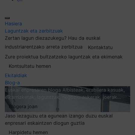
Hasiera
Laguntzak eta zerbitzuak
Zertan lagun diezazukegu?
Hau da euskal
industriarentzako arreta zerbitzua
Kontaktatu
Zure proiektua bultzatzeko laguntzak eta ekimenak
Kontsultatu hemen
Ekitaldiak
Blog-a
Euskal enpresaren bloga
Albisteak, erabilera kasuak,
elkarrizketak, laguntzak, negozio aukerak, joerak…
Blogera joan
Jaso iezaguzu eta egunean izango duzu euskal
enpresari eskaintzen diogun guztia
Harpidetu hemen