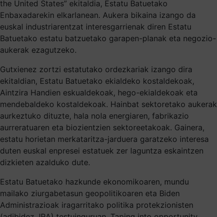
the United States” ekitaldia, Estatu Batuetako
Enbaxadarekin elkarlanean. Aukera bikaina izango da
euskal industriarentzat interesgarrienak diren Estatu
Batuetako estatu batzuetako garapen-planak eta negozio-
aukerak ezagutzeko.
Gutxienez zortzi estatutako ordezkariak izango dira
ekitaldian, Estatu Batuetako ekialdeko kostaldekoak,
Aintzira Handien eskualdekoak, hego-ekialdekoak eta
mendebaldeko kostaldekoak. Hainbat sektoretako aukerak
aurkeztuko dituzte, hala nola energiaren, fabrikazio
aurreratuaren eta biozientzien sektoreetakoak. Gainera,
estatu horietan merkataritza-jarduera garatzeko interesa
duten euskal enpresei estatuek zer laguntza eskaintzen
dizkieten azalduko dute.
Estatu Batuetako hazkunde ekonomikoaren, mundu
mailako ziurgabetasun geopolitikoaren eta Biden
Administrazioak iragarritako politika protekzionisten
(adibidez, IRA) testuinguruan, Taping into opportunity