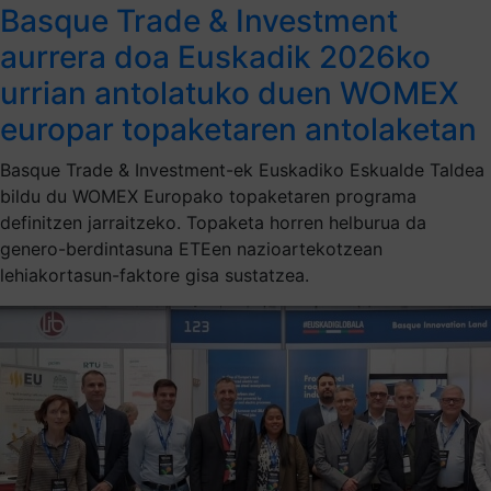
Basque Trade & Investment
aurrera doa Euskadik 2026ko
urrian antolatuko duen WOMEX
europar topaketaren antolaketan
Basque Trade & Investment-ek Euskadiko Eskualde Taldea
bildu du WOMEX Europako topaketaren programa
definitzen jarraitzeko. Topaketa horren helburua da
genero-berdintasuna ETEen nazioartekotzean
lehiakortasun-faktore gisa sustatzea.