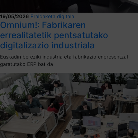
19/05/2026
Eraldaketa digitala
Omnium!: Fabrikaren
errealitatetik pentsatutako
digitalizazio industriala
Euskadin bereziki industria eta fabrikazio enpresentzat
garatutako ERP bat da