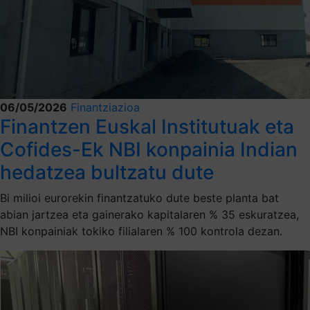
06/05/2026
Finantziazioa
Finantzen Euskal Institutuak eta
Cofides-Ek NBI konpainia Indian
hedatzea bultzatu dute
Bi milioi eurorekin finantzatuko dute beste planta bat
abian jartzea eta gainerako kapitalaren % 35 eskuratzea,
NBI konpainiak tokiko filialaren % 100 kontrola dezan.