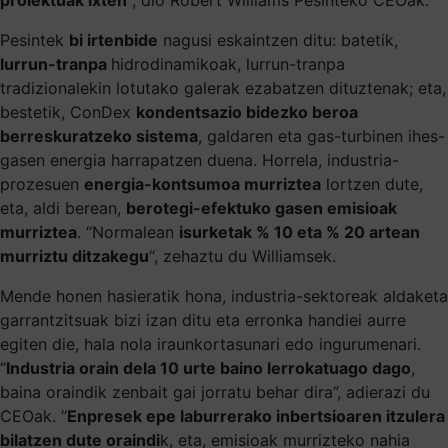
Pesintek
bi irtenbide
nagusi eskaintzen ditu: batetik,
lurrun-tranpa
hidrodinamikoak, lurrun-tranpa
tradizionalekin lotutako galerak ezabatzen dituztenak; eta,
bestetik, ConDex
kondentsazio bidezko beroa
berreskuratzeko sistema
, galdaren eta gas-turbinen ihes-
gasen energia harrapatzen duena. Horrela, industria-
prozesuen
energia-kontsumoa murriztea
lortzen dute,
eta, aldi berean,
berotegi-efektuko gasen emisioak
murriztea
. “Normalean
isurketak % 10 eta % 20 artean
murriztu ditzakegu
“, zehaztu du Williamsek.
Mende honen hasieratik hona, industria-sektoreak aldaketa
garrantzitsuak bizi izan ditu eta erronka handiei aurre
egiten die, hala nola iraunkortasunari edo ingurumenari.
“
Industria orain dela 10 urte baino lerrokatuago dago
,
baina oraindik zenbait gai jorratu behar dira”, adierazi du
CEOak. “
Enpresek epe laburrerako inbertsioaren itzulera
bilatzen dute oraindi
k, eta, emisioak murrizteko nahia