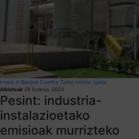
Invest in Basque Country
Zutaz mintzo (gara)
Albisteak
28 Azaroa, 2023
Pesint: industria-
instalazioetako
emisioak murrizteko