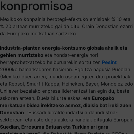
konpromisoa
Mexikoko konpainia berotegi-efektuko emisioak % 10 eta
% 20 artean murrizteko gai da ditu. Orain Donostian ezarri
da Europako merkatuan sartzeko.
-
Industria-planten energia-kontsumo globala ahalik eta
gehien murrizteko
eta hondar-energia hori
berraprobetxatzeko helburuarekin sortu zen
Pesint
2000ko hamarkadaren hasieran. Egoitza nagusia Pueblan
(Mexiko) duen arren, mundu osoan egiten ditu proiektuak,
eta Repsol, Smurfit Kappa, Heineken, Bayer, Mondelez edo
Unilever bezalako enpresa liderrentzat lan egin du, beste
askoren artean. Duela bi urte eskas, eta
Europako
merkatuan bidea irekitzeko asmoz, dibisio bat ireki zuen
Donostian
. “Euskadi lurralde indartsua da industria-
sektorean, eta uste dugu aukera handiak ditugula Europan.
Suedian, Erresuma Batuan eta Turkian ari gara
proiektuak ixten
“, dio Robert Williams Pesinteko CEOak.