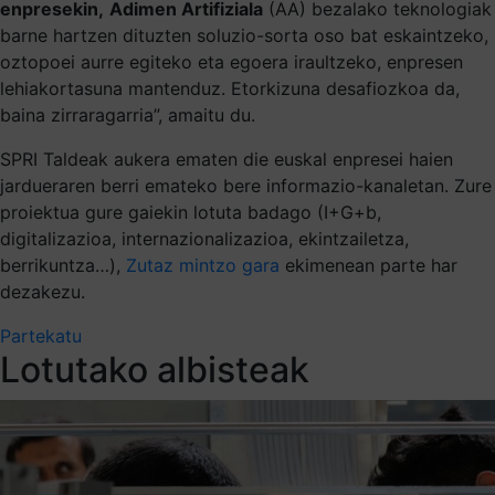
enpresekin,
Adimen Artifiziala
(AA) bezalako teknologiak
barne hartzen dituzten soluzio-sorta oso bat eskaintzeko,
oztopoei aurre egiteko eta egoera iraultzeko, enpresen
lehiakortasuna mantenduz. Etorkizuna desafiozkoa da,
baina zirraragarria”, amaitu du.
SPRI Taldeak aukera ematen die euskal enpresei haien
jardueraren berri emateko bere informazio-kanaletan. Zure
proiektua gure gaiekin lotuta badago (I+G+b,
digitalizazioa, internazionalizazioa, ekintzailetza,
berrikuntza…),
Zutaz mintzo gara
ekimenean parte har
dezakezu.
Partekatu
Lotutako albisteak