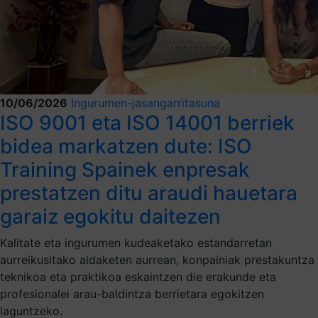
10/06/2026
Ingurumen-jasangarritasuna
ISO 9001 eta ISO 14001 berriek
bidea markatzen dute: ISO
Training Spainek enpresak
prestatzen ditu araudi hauetara
garaiz egokitu daitezen
Kalitate eta ingurumen kudeaketako estandarretan
aurreikusitako aldaketen aurrean, konpainiak prestakuntza
teknikoa eta praktikoa eskaintzen die erakunde eta
profesionalei arau-baldintza berrietara egokitzen
laguntzeko.