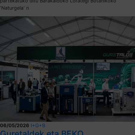
partekatuko ditu Barakaldoko Lorategi Botanikoko
'Naturgela' n
06/05/2026
I+G+B
Guretaldek eta BEKO