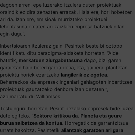
dagoen arren, epe luzerako itzulera duten proiektuak
oraindik ez dira zehazten errazak. Hala ere, hori hobetzen
ari da. Izan ere, emisioak murrizteko proiektuei
lehentasuna ematen ari zaizkien enpresa batzuekin lan
egin dugu”.
Inbertsioaren itzuleraz gain, Pesintek beste bi oztopo
identifikatu ditu paradigma-aldaketa horretan. “Alde
batetik,
merkatuen ziurgabetasuna
dago, bizi garen
garaietan hain bereizgarria dena, eta, gainera, plantetan
proiektu horiek ezartzeko
langilerik ez egotea
.
Beharrezkoa da enpresek ingeniari gehiagotan inbertitzea
proiektuak gauzatzeko denbora izan dezaten “,
azpimarratu du Williamsek.
Testuinguru horretan, Pesint bezalako enpresek bide luzea
dute egiteko. “
Sektore kritikoa da
.
Planeta eta geure
burua salbatzea da kontua
. Horregatik da garrantzitsua
urrats bakoitza. Pesintetik
aliantzak garatzen ari gara