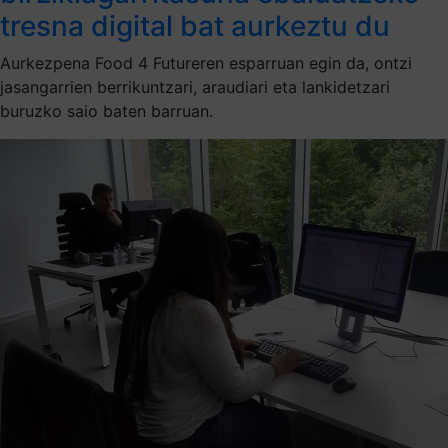
tresna digital bat aurkeztu du
Aurkezpena Food 4 Futureren esparruan egin da, ontzi
jasangarrien berrikuntzari, araudiari eta lankidetzari
buruzko saio baten barruan.