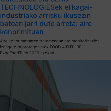
TECHNOLOGIESek elikagai-
industriako arrisku ikusezin
batean jarri dute arreta: aire
konprimituan
Aire konprimatuaren tratamendua eta monitorizazioa
izango dira protagonistak FOOD 4 FUTURE –
ExpoFoodTech 2026 azokan