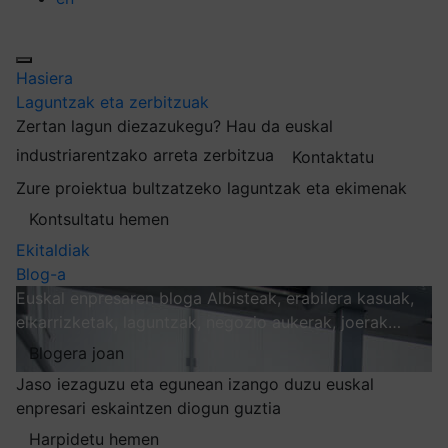
Hasiera
Laguntzak eta zerbitzuak
Zertan lagun diezazukegu?
Hau da euskal
industriarentzako arreta zerbitzua
Kontaktatu
Zure proiektua bultzatzeko laguntzak eta ekimenak
Kontsultatu hemen
Ekitaldiak
Blog-a
Euskal enpresaren bloga
Albisteak, erabilera kasuak,
elkarrizketak, laguntzak, negozio aukerak, joerak…
Blogera joan
Jaso iezaguzu eta egunean izango duzu euskal
enpresari eskaintzen diogun guztia
Harpidetu hemen