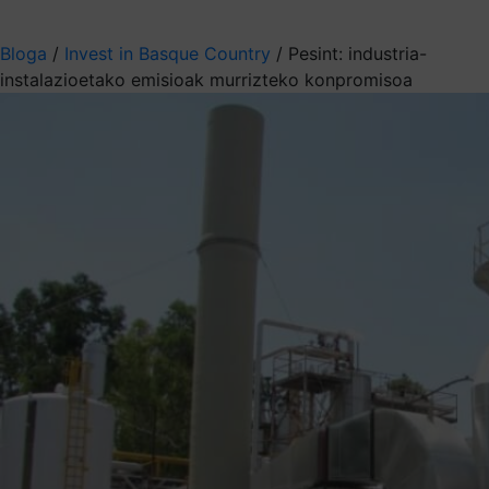
Aukeratu jaso nahi duzun informazioa
Bloga
/
Invest in Basque Country
/
Pesint: industria-
instalazioetako emisioak murrizteko konpromisoa