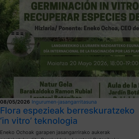
08/05/2026
Ingurumen-jasangarritasuna
Flora espezieak berreskuratzeko
‘in vitro’ teknologia
Eneko Ochoak garapen jasangarrirako aukerak