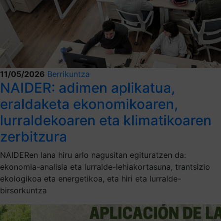
11/05/2026
Berrikuntza
NAIDER: adimen aplikatua,
eraldaketa ekonomikoaren,
lurraldekoaren eta klimatikoaren
zerbitzura
NAIDERen lana hiru arlo nagusitan egituratzen da:
ekonomia-analisia eta lurralde-lehiakortasuna, trantsizio
ekologikoa eta energetikoa, eta hiri eta lurralde-
birsorkuntza