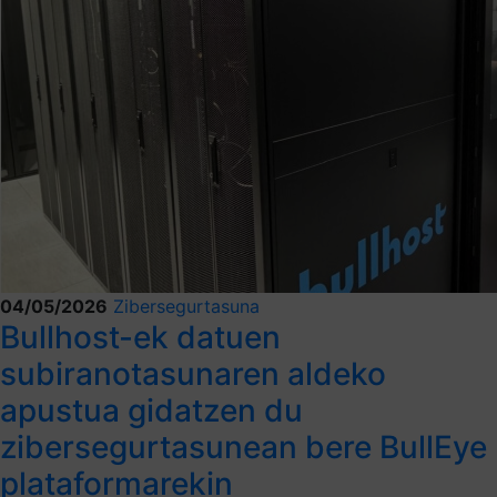
04/05/2026
Zibersegurtasuna
Bullhost-ek datuen
subiranotasunaren aldeko
apustua gidatzen du
zibersegurtasunean bere BullEye
plataformarekin