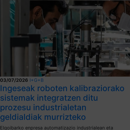
03/07/2026
I+G+B
Ingeseak roboten kalibraziorako
sistemak integratzen ditu
prozesu industrialetan
geldialdiak murrizteko
Elgoibarko enpresa automatizazio industrialean eta