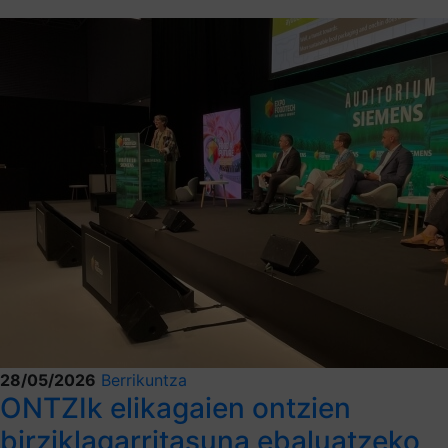
28/05/2026
Berrikuntza
ONTZIk elikagaien ontzien
birziklagarritasuna ebaluatzeko