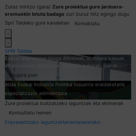
Zutaz mintzo
(
gara
)
Zure proiektua gure jarduera-
eremuekin lotuta badago
zuri buruz hitz egingo dugu
Spri Taldeko gure kanaletan
Kontaktatu
‹
›
SPRI Taldea
Euskal enpresaren bloga
Albisteak, erabilera kasuak,
elkarrizketak, laguntzak, negozio aukerak, joerak…
Blogera joan
Atlas
Euskal Industria Politika
Industria eraldaketatik
espezializazio adimentsura
Arakatu
Zure proiektua bultzatzeko laguntzak eta ekimenak
Kontsultatu hemen
Enpresentzako laguntza
Harremanetarako
Nire harpidetzak