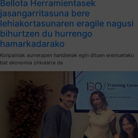
Bellota Herramientasek
jasangarritasuna bere
lehiakortasunaren eragile nagusi
bihurtzen du hurrengo
hamarkadarako
Konpainiak aurrerapen handienak egin dituen eremuetako
bat ekonomia zirkularra da