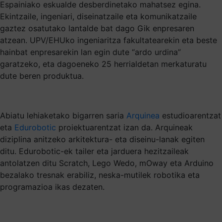
Espainiako eskualde desberdinetako mahatsez egina.
Ekintzaile, ingeniari, diseinatzaile eta komunikatzaile
gaztez osatutako lantalde bat dago Gik enpresaren
atzean. UPV/EHUko ingeniaritza fakultatearekin eta beste
hainbat enpresarekin lan egin dute “ardo urdina”
garatzeko, eta dagoeneko 25 herrialdetan merkaturatu
dute beren produktua.
Abiatu lehiaketako bigarren saria
Arquinea
estudioarentzat
eta
Edurobotic
proiektuarentzat izan da. Arquineak
diziplina anitzeko arkitektura- eta diseinu-lanak egiten
ditu. Edurobotic-ek tailer eta jarduera hezitzaileak
antolatzen ditu Scratch, Lego Wedo, mOway eta Arduino
bezalako tresnak erabiliz, neska-mutilek robotika eta
programazioa ikas dezaten.