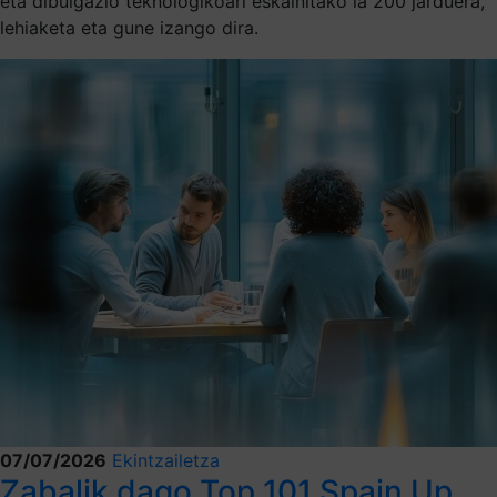
eta dibulgazio teknologikoari eskainitako ia 200 jarduera,
lehiaketa eta gune izango dira.
07/07/2026
Ekintzailetza
Zabalik dago Top 101 Spain Up