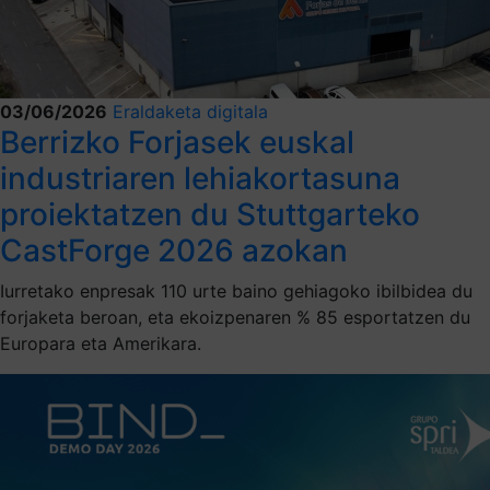
03/06/2026
Eraldaketa digitala
Berrizko Forjasek euskal
industriaren lehiakortasuna
proiektatzen du Stuttgarteko
CastForge 2026 azokan
Iurretako enpresak 110 urte baino gehiagoko ibilbidea du
forjaketa beroan, eta ekoizpenaren % 85 esportatzen du
Europara eta Amerikara.