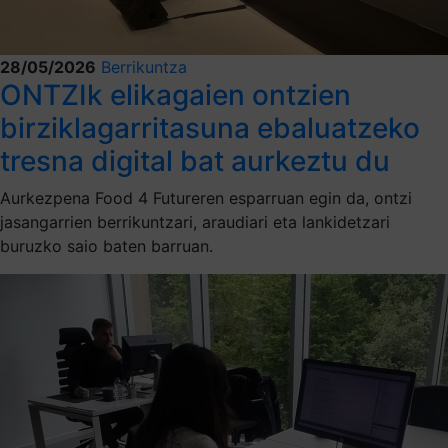
28/05/2026
Berrikuntza
ONTZIk elikagaien ontzien
birziklagarritasuna ebaluatzeko
tresna digital bat aurkeztu du
Aurkezpena Food 4 Futureren esparruan egin da, ontzi
jasangarrien berrikuntzari, araudiari eta lankidetzari
buruzko saio baten barruan.