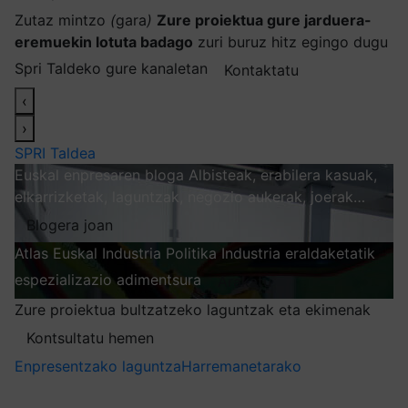
Zutaz mintzo
(
gara
)
Zure proiektua gure jarduera-
eremuekin lotuta badago
zuri buruz hitz egingo dugu
Spri Taldeko gure kanaletan
Kontaktatu
‹
›
SPRI Taldea
Euskal enpresaren bloga
Albisteak, erabilera kasuak,
elkarrizketak, laguntzak, negozio aukerak, joerak…
Blogera joan
Atlas
Euskal Industria Politika
Industria eraldaketatik
espezializazio adimentsura
Arakatu
Zure proiektua bultzatzeko laguntzak eta ekimenak
Kontsultatu hemen
Enpresentzako laguntza
Harremanetarako
Nire harpidetzak