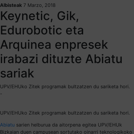
Albisteak
7 Marzo, 2018
Keynetic, Gik,
Edurobotic eta
Arquinea enpresek
irabazi dituzte Abiatu
sariak
UPV/EHUko Zitek programak bultzatzen du sariketa hori.
-
UPV/EHUko Zitek programak bultzatzen du sariketa hori.
Abiatu
sarien helburua da aitorpena egitea UPV/EHUk
Bizkaian duen campusean sortutako oinarri teknologikoko