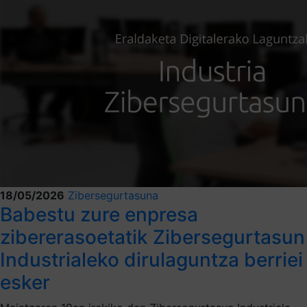
18/05/2026
Zibersegurtasuna
Babestu zure enpresa
zibererasoetatik Zibersegurtasun
Industrialeko dirulaguntza berriei
esker