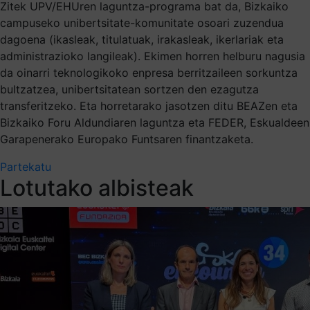
Zitek UPV/EHUren laguntza-programa bat da, Bizkaiko
campuseko unibertsitate-komunitate osoari zuzendua
dagoena (ikasleak, titulatuak, irakasleak, ikerlariak eta
administrazioko langileak). Ekimen horren helburu nagusia
da oinarri teknologikoko enpresa berritzaileen sorkuntza
bultzatzea, unibertsitatean sortzen den ezagutza
transferitzeko. Eta horretarako jasotzen ditu BEAZen eta
Bizkaiko Foru Aldundiaren laguntza eta FEDER, Eskualdeen
Garapenerako Europako Funtsaren finantzaketa.
Partekatu
Lotutako albisteak