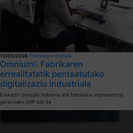
19/05/2026
Eraldaketa digitala
Omnium!: Fabrikaren
errealitatetik pentsatutako
digitalizazio industriala
Euskadin bereziki industria eta fabrikazio enpresentzat
garatutako ERP bat da