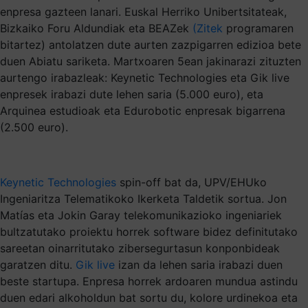
enpresa gazteen lanari. Euskal Herriko Unibertsitateak,
Bizkaiko Foru Aldundiak eta BEAZek
(Zitek
programaren
bitartez) antolatzen dute aurten zazpigarren edizioa bete
duen Abiatu sariketa. Martxoaren 5ean jakinarazi zituzten
aurtengo irabazleak: Keynetic Technologies eta Gik live
enpresek irabazi dute lehen saria (5.000 euro), eta
Arquinea estudioak eta Edurobotic enpresak bigarrena
(2.500 euro).
Keynetic Technologies
spin-off bat da, UPV/EHUko
Ingeniaritza Telematikoko Ikerketa Taldetik sortua. Jon
Matías eta Jokin Garay telekomunikazioko ingeniariek
bultzatutako proiektu horrek software bidez definitutako
sareetan oinarritutako zibersegurtasun konponbideak
garatzen ditu.
Gik live
izan da lehen saria irabazi duen
beste startupa. Enpresa horrek ardoaren mundua astindu
duen edari alkoholdun bat sortu du, kolore urdinekoa eta