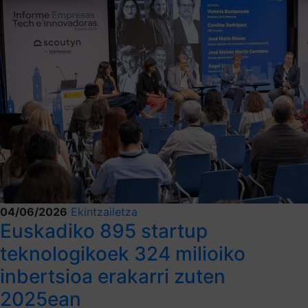
04/06/2026
Ekintzailetza
Euskadiko 895 startup
teknologikoek 324 milioiko
inbertsioa erakarri zuten
2025ean