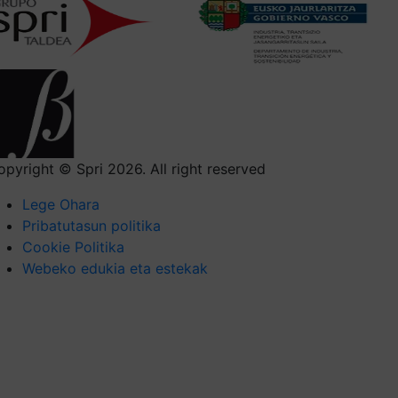
opyright © Spri 2026. All right reserved
Lege Ohara
Pribatutasun politika
Cookie Politika
Webeko edukia eta estekak