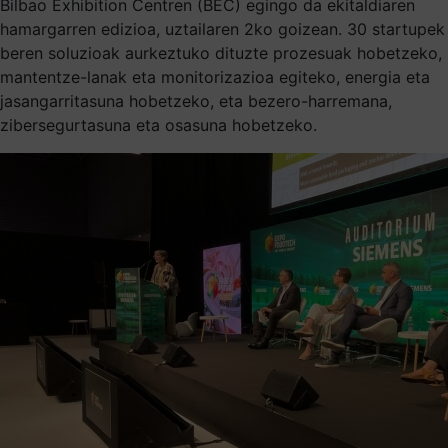
Bilbao Exhibition Centren (BEC) egingo da ekitaldiaren
hamargarren edizioa, uztailaren 2ko goizean. 30 startupek
beren soluzioak aurkeztuko dituzte prozesuak hobetzeko,
mantentze-lanak eta monitorizazioa egiteko, energia eta
jasangarritasuna hobetzeko, eta bezero-harremana,
zibersegurtasuna eta osasuna hobetzeko.