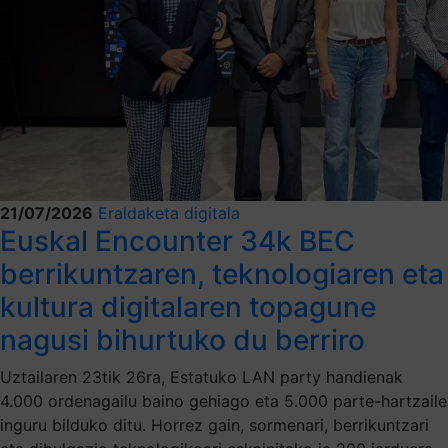
21/07/2026
Eraldaketa digitala
Euskal Encounter 34k BEC
berrikuntzaren, teknologiaren eta
kultura digitalaren topagune
nagusi bihurtuko du berriro
Uztailaren 23tik 26ra, Estatuko LAN party handienak
4.000 ordenagailu baino gehiago eta 5.000 parte-hartzaile
inguru bilduko ditu. Horrez gain, sormenari, berrikuntzari