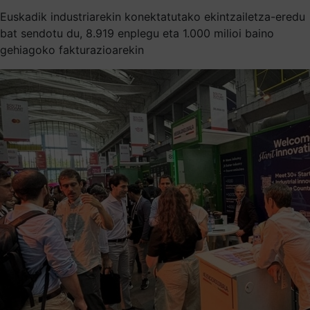
Euskadik industriarekin konektatutako ekintzailetza-eredu
bat sendotu du, 8.919 enplegu eta 1.000 milioi baino
gehiagoko fakturazioarekin