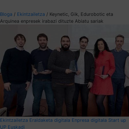
Aukeratu jaso nahi duzun informazioa
Bloga
/
Ekintzailetza
/
Keynetic, Gik, Edurobotic eta
Arquinea enpresek irabazi dituzte Abiatu sariak
Ekintzailetza
Eraldaketa digitala
Enpresa digitala
Start up
UP Euskadi