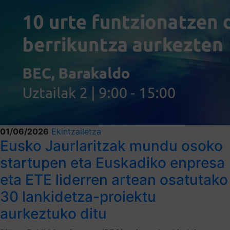
01/06/2026
Ekintzailetza
Eusko Jaurlaritzak mundu osoko
startupen eta Euskadiko enpresa
eta ETE liderren artean osatutako
30 lankidetza-proiektu
aurkeztuko ditu