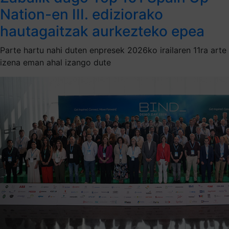
Nation-en III. ediziorako
hautagaitzak aurkezteko epea
Parte hartu nahi duten enpresek 2026ko irailaren 11ra arte
izena eman ahal izango dute