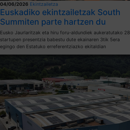
04/06/2026
Ekintzailetza
Euskadiko ekintzailetzak South
Summiten parte hartzen du
Eusko Jaurlaritzak eta hiru foru-aldundiek aukeratutako 28
startupen presentzia babestu dute ekainaren 3tik 5era
egingo den Estatuko erreferentziazko ekitaldian