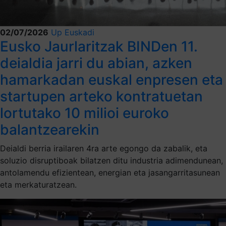
02/07/2026
Up Euskadi
Eusko Jaurlaritzak BINDen 11.
deialdia jarri du abian, azken
hamarkadan euskal enpresen eta
startupen arteko kontratuetan
lortutako 10 milioi euroko
balantzearekin
Deialdi berria irailaren 4ra arte egongo da zabalik, eta
soluzio disruptiboak bilatzen ditu industria adimendunean,
antolamendu efizientean, energian eta jasangarritasunean
eta merkaturatzean.