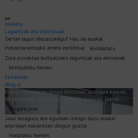
Hasiera
Laguntzak eta zerbitzuak
Zertan lagun diezazukegu?
Hau da euskal
industriarentzako arreta zerbitzua
Kontaktatu
Zure proiektua bultzatzeko laguntzak eta ekimenak
Kontsultatu hemen
Ekitaldiak
Blog-a
Euskal enpresaren bloga
Albisteak, erabilera kasuak,
elkarrizketak, laguntzak, negozio aukerak, joerak…
Blogera joan
Jaso iezaguzu eta egunean izango duzu euskal
enpresari eskaintzen diogun guztia
Harpidetu hemen