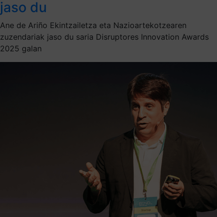
jaso du
Ane de Ariño Ekintzailetza eta Nazioartekotzearen
zuzendariak jaso du saria Disruptores Innovation Awards
2025 galan