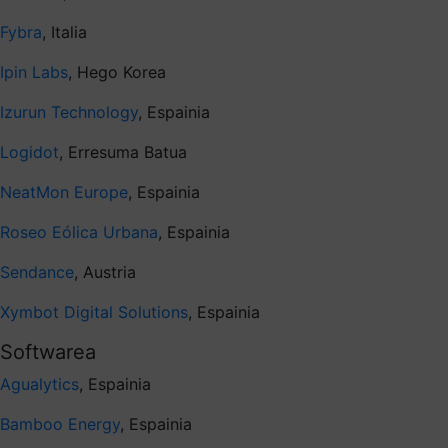
Fybra
, Italia
Ipin Labs
, Hego Korea
Izurun Technology
, Espainia
Logidot
, Erresuma Batua
NeatMon Europe
, Espainia
Roseo Eólica Urbana
, Espainia
Sendance
, Austria
Xymbot Digital Solutions
, Espainia
Softwarea
Agualytics
, Espainia
Bamboo Energy
, Espainia