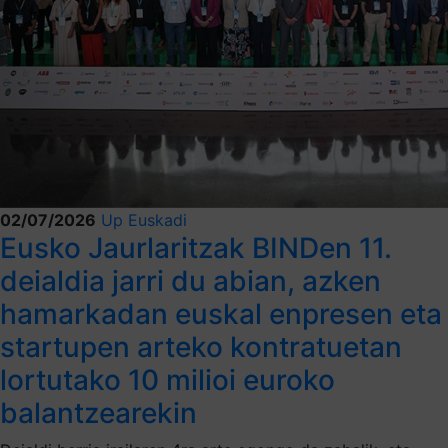
02/07/2026
Up Euskadi
Eusko Jaurlaritzak BINDen 11.
deialdia jarri du abian, azken
hamarkadan euskal enpresen eta
startupen arteko kontratuetan
lortutako 10 milioi euroko
balantzearekin