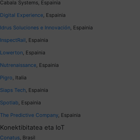
Cabala Systems, Espainia
Digital Experience
, Espainia
Idrus Soluciones e Innovación
, Espainia
InspectRail
, Espainia
Lowerton
, Espainia
Nutrenaissance
, Espainia
Pigro
, Italia
Siaps Tech
, Espainia
Spotlab
, Espainia
The Predictive Company
, Espainia
Konektibitatea eta IoT
Conatus
, Brasil