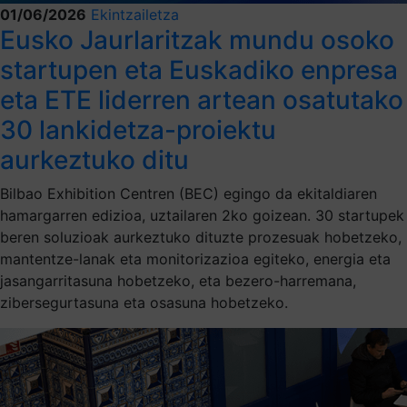
01/06/2026
Ekintzailetza
Eusko Jaurlaritzak mundu osoko
startupen eta Euskadiko enpresa
eta ETE liderren artean osatutako
30 lankidetza-proiektu
aurkeztuko ditu
Bilbao Exhibition Centren (BEC) egingo da ekitaldiaren
hamargarren edizioa, uztailaren 2ko goizean. 30 startupek
beren soluzioak aurkeztuko dituzte prozesuak hobetzeko,
mantentze-lanak eta monitorizazioa egiteko, energia eta
jasangarritasuna hobetzeko, eta bezero-harremana,
zibersegurtasuna eta osasuna hobetzeko.