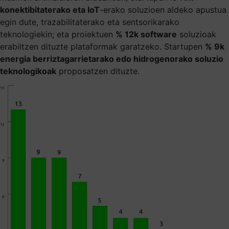
konektibitaterako eta IoT
-erako soluzioen aldeko apustua
egin dute, trazabilitaterako eta sentsorikarako
teknologiekin; eta proiektuen
% 12k software
soluzioak
erabiltzen dituzte plataformak garatzeko. Startupen
% 9k
energia berriztagarrietarako edo hidrogenorako soluzio
teknologikoak
proposatzen dituzte.