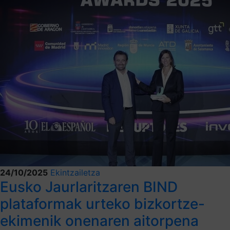
24/10/2025
Ekintzailetza
Eusko Jaurlaritzaren BIND
plataformak urteko bizkortze-
ekimenik onenaren aitorpena