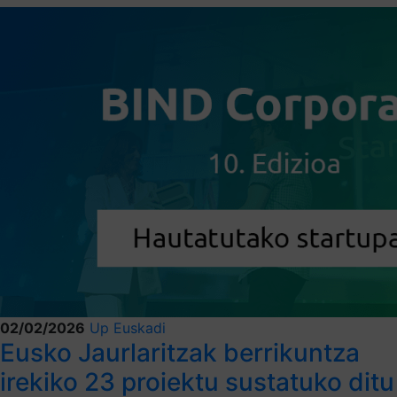
02/02/2026
Up Euskadi
Eusko Jaurlaritzak berrikuntza
irekiko 23 proiektu sustatuko ditu