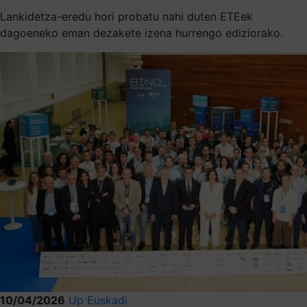
Lankidetza-eredu hori probatu nahi duten ETEek
dagoeneko eman dezakete izena hurrengo ediziorako.
10/04/2026
Up Euskadi