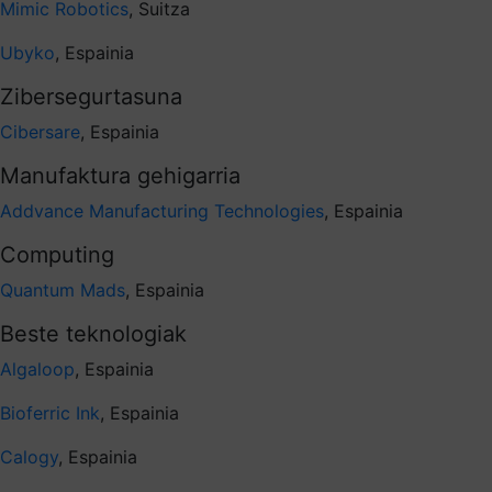
Mimic Robotics
, Suitza
Ubyko
, Espainia
Zibersegurtasuna
Cibersare
, Espainia
Manufaktura gehigarria
Addvance Manufacturing Technologies
, Espainia
Computing
Quantum Mads
, Espainia
Beste teknologiak
Algaloop
, Espainia
Bioferric Ink
, Espainia
Calogy
, Espainia