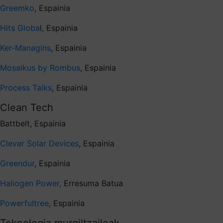
Greemko
, Espainia
Hits Globa
l, Espainia
Ker-Managins
, Espainia
Mosaikus by Rombus
, Espainia
Process Talks
, Espainia
Clean Tech
Battbelt, Espainia
Clever Solar Devices
, Espainia
Greendur
, Espainia
Haliogen Power,
Erresuma Batua
Powerfultree
, Espainia
Teknologia murgiltzaileak