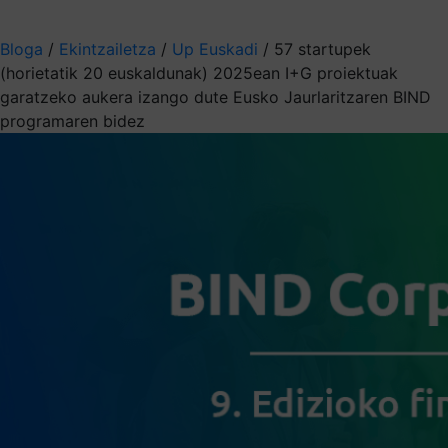
Aukeratu jaso nahi duzun informazioa
Bloga
/
Ekintzailetza
/
Up Euskadi
/
57 startupek
(horietatik 20 euskaldunak) 2025ean I+G proiektuak
garatzeko aukera izango dute Eusko Jaurlaritzaren BIND
programaren bidez