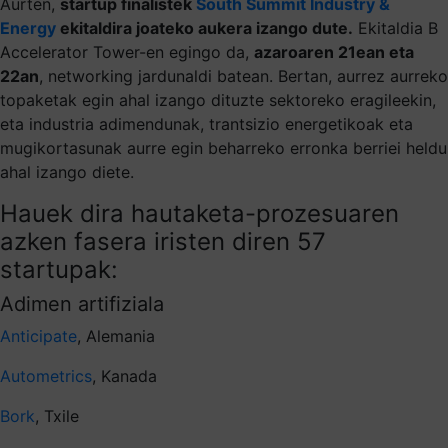
Aurten,
startup finalistek
South Summit Industry &
Energy
ekitaldira joateko aukera izango dute.
Ekitaldia B
Accelerator Tower-en egingo da,
azaroaren 21ean eta
22an
, networking jardunaldi batean. Bertan, aurrez aurreko
topaketak egin ahal izango dituzte sektoreko eragileekin,
eta industria adimendunak, trantsizio energetikoak eta
mugikortasunak aurre egin beharreko erronka berriei heldu
ahal izango diete.
Hauek dira hautaketa-prozesuaren
azken fasera iristen diren 57
startupak:
Adimen artifiziala
Anticipate
, Alemania
Autometrics
, Kanada
Bork
, Txile