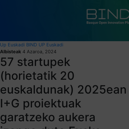
Up Euskadi
BIND
UP Euskadi
Albisteak
4 Azaroa, 2024
57 startupek
(horietatik 20
euskaldunak) 2025ean
I+G proiektuak
garatzeko aukera