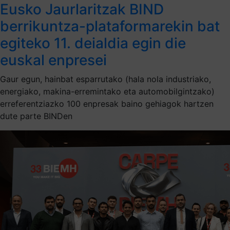
Eusko Jaurlaritzak BIND
berrikuntza-plataformarekin bat
egiteko 11. deialdia egin die
euskal enpresei
Gaur egun, hainbat esparrutako (hala nola industriako,
energiako, makina-erremintako eta automobilgintzako)
erreferentziazko 100 enpresak baino gehiagok hartzen
dute parte BINDen