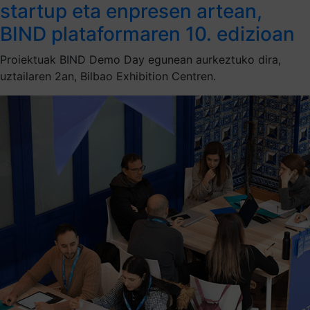
startup eta enpresen artean,
BIND plataformaren 10. edizioan
Proiektuak BIND Demo Day egunean aurkeztuko dira,
uztailaren 2an, Bilbao Exhibition Centren.