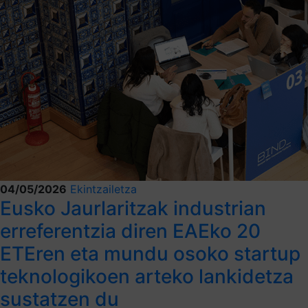
04/05/2026
Ekintzailetza
Eusko Jaurlaritzak industrian
erreferentzia diren EAEko 20
ETEren eta mundu osoko startup
teknologikoen arteko lankidetza
sustatzen du