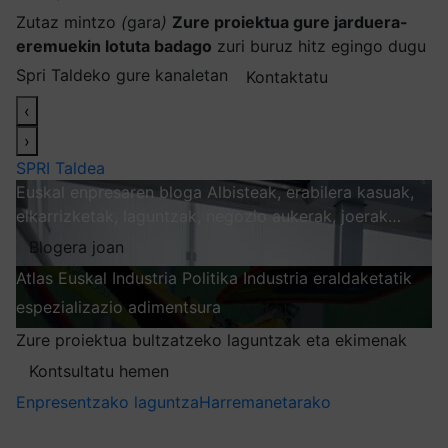
Zutaz mintzo
(
gara
)
Zure proiektua gure jarduera-
eremuekin lotuta badago
zuri buruz hitz egingo dugu
Spri Taldeko gure kanaletan
Kontaktatu
‹
›
SPRI Taldea
Euskal enpresaren bloga
Albisteak, erabilera kasuak,
elkarrizketak, laguntzak, negozio aukerak, joerak…
Blogera joan
Atlas
Euskal Industria Politika
Industria eraldaketatik
espezializazio adimentsura
Arakatu
Zure proiektua bultzatzeko laguntzak eta ekimenak
Kontsultatu hemen
Enpresentzako laguntza
Harremanetarako
Nire harpidetzak