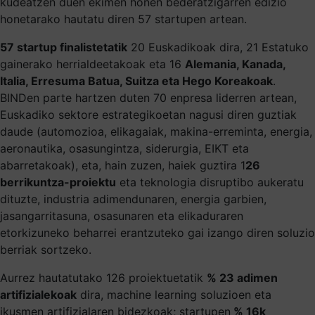
kudeatzen duen ekimen honen bederatzigarren edizio
honetarako hautatu diren 57 startupen artean.
57 startup finalistetatik
20 Euskadikoak dira, 21 Estatuko
gainerako herrialdeetakoak eta 16
Alemania, Kanada,
Italia, Erresuma Batua, Suitza eta Hego Koreakoak
.
BINDen parte hartzen duten 70 enpresa liderren artean,
Euskadiko sektore estrategikoetan nagusi diren guztiak
daude (automozioa, elikagaiak, makina-erreminta, energia,
aeronautika, osasungintza, siderurgia, EIKT eta
abarretakoak), eta, hain zuzen, haiek guztira 1
26
berrikuntza-proiektu
eta teknologia disruptibo aukeratu
dituzte, industria adimendunaren, energia garbien,
jasangarritasuna, osasunaren eta elikaduraren
etorkizuneko beharrei erantzuteko gai izango diren soluzio
berriak sortzeko.
Aurrez hautatutako 126 proiektuetatik
% 23 adimen
artifizialekoak
dira, machine learning soluzioen eta
ikusmen artifizialaren bidezkoak; startupen
% 16k