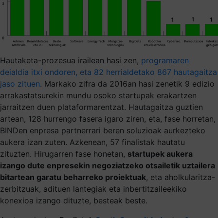
Hautaketa-prozesua irailean hasi zen,
programaren
deialdia itxi ondoren, eta 82 herrialdetako 867 hautagaitza
jaso zituen
. Markako zifra da 2016an hasi zenetik 9 edizio
arrakastatsurekin mundu osoko startupak erakartzen
jarraitzen duen plataformarentzat. Hautagaitza guztien
artean, 128 hurrengo fasera igaro ziren, eta, fase horretan,
BINDen enpresa partnerrari beren soluzioak aurkezteko
aukera izan zuten. Azkenean, 57 finalistak hautatu
zituzten. Hirugarren fase honetan,
startupek aukera
izango dute enpresekin negoziatzeko otsailetik uztailera
bitartean garatu beharreko proiektuak
, eta aholkularitza-
zerbitzuak, adituen lantegiak eta inbertitzaileekiko
konexioa izango dituzte, besteak beste.