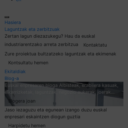
Hasiera
Laguntzak eta zerbitzuak
Zertan lagun diezazukegu?
Hau da euskal
industriarentzako arreta zerbitzua
Kontaktatu
Zure proiektua bultzatzeko laguntzak eta ekimenak
Kontsultatu hemen
Ekitaldiak
Blog-a
Euskal enpresaren bloga
Albisteak, erabilera kasuak,
elkarrizketak, laguntzak, negozio aukerak, joerak…
Blogera joan
Jaso iezaguzu eta egunean izango duzu euskal
enpresari eskaintzen diogun guztia
Harpidetu hemen