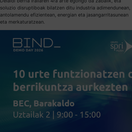
Deialdi berria irailaren 4ra arte egongo da zabalik, eta
soluzio disruptiboak bilatzen ditu industria adimendunean,
antolamendu efizientean, energian eta jasangarritasunean
eta merkaturatzean.