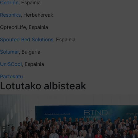
Cedrión
, Espainia
Resoniks
, Herbehereak
Optec4Life, Espainia
Spouted Bed Solutions
, Espainia
Solumar
, Bulgaria
UniSCool
, Espainia
Partekatu
Lotutako albisteak