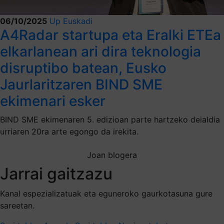
06/10/2025
Up Euskadi
A4Radar startupa eta Eralki ETEa
elkarlanean ari dira teknologia
disruptibo batean, Eusko
Jaurlaritzaren BIND SME
ekimenari esker
BIND SME ekimenaren 5. edizioan parte hartzeko deialdia
urriaren 20ra arte egongo da irekita.
Joan blogera
Jarrai gaitzazu
Kanal espezializatuak eta eguneroko gaurkotasuna gure
sareetan.