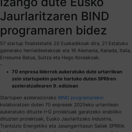
izango dute Eusko
Jaurlaritzaren BIND
programaren bidez
57 startup finalistetatik 20 Euskadikoak dira, 21 Estatuko
gainerako herrialdeetakoak eta 16 Alemania, Kanada, Italia,
Erresuma Batua, Suitza eta Hego Koreakoak.
-
70 enpresa liderrek aukeratuko dute urtarrilean
zein startupekin parte hartuko duten SPRIren
azeleratzailearen 9. edizioan
Startupen azeleraziorako
BIND programarekin
kolaboratzen duten 70 enpresek 2025eko urtarrilean
aukeratuko dituzte I+G proiektuak garatzeko erabiliko
dituzten proiektuak, Eusko Jaurlaritzako Industria,
Trantsizio Energetiko eta Jasangarritasun Sailak SPRItik