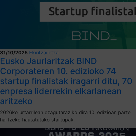
31/10/2025
Ekintzailetza
Eusko Jaurlaritzak BIND
Corporateren 10. edizioko 74
startup finalistak iragarri ditu, 70
enpresa liderrekin elkarlanean
aritzeko
2026ko urtarrilean ezagutaraziko dira 10. edizioan parte
hartzeko hautatutako startupak.