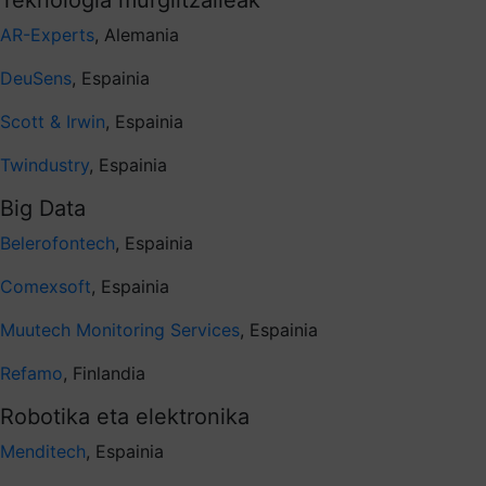
AR-Experts
, Alemania
DeuSens
, Espainia
Scott & Irwin
, Espainia
Twindustry
, Espainia
Big Data
Belerofontech
, Espainia
Comexsoft
, Espainia
Muutech Monitoring Services
, Espainia
Refamo
, Finlandia
Robotika eta elektronika
Menditech
, Espainia