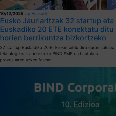
10/12/2025
Up Euskadi
Eusko Jaurlaritzak 32 startup eta
Euskadiko 20 ETE konektatu ditu
horien berrikuntza bizkortzeko
32 startup Euskadiko 20 ETErekin bildu dira euren soluzio
teknologikoak aurkezteko BIND SMEren hautaketa-
prozesuaren azken fasean.