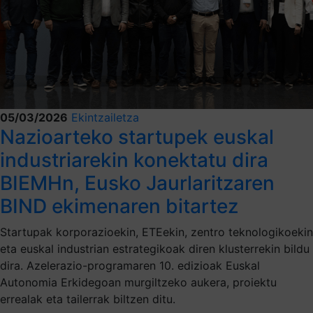
05/03/2026
Ekintzailetza
Nazioarteko startupek euskal
industriarekin konektatu dira
BIEMHn, Eusko Jaurlaritzaren
BIND ekimenaren bitartez
Startupak korporazioekin, ETEekin, zentro teknologikoekin
eta euskal industrian estrategikoak diren klusterrekin bildu
dira. Azelerazio-programaren 10. edizioak Euskal
Autonomia Erkidegoan murgiltzeko aukera, proiektu
errealak eta tailerrak biltzen ditu.