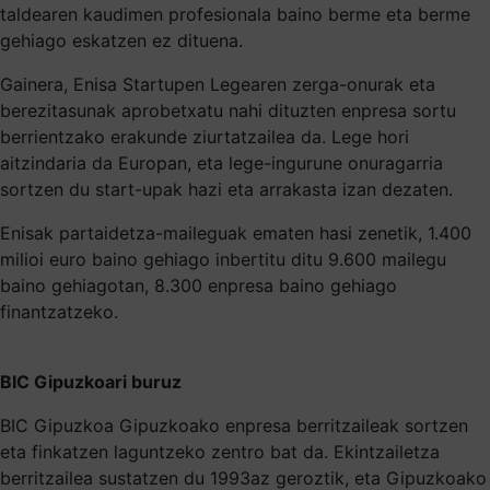
taldearen kaudimen profesionala baino berme eta berme
gehiago eskatzen ez dituena.
Gainera, Enisa Startupen Legearen zerga-onurak eta
berezitasunak aprobetxatu nahi dituzten enpresa sortu
berrientzako erakunde ziurtatzailea da. Lege hori
aitzindaria da Europan, eta lege-ingurune onuragarria
sortzen du start-upak hazi eta arrakasta izan dezaten.
Enisak partaidetza-maileguak ematen hasi zenetik, 1.400
milioi euro baino gehiago inbertitu ditu 9.600 mailegu
baino gehiagotan, 8.300 enpresa baino gehiago
finantzatzeko.
BIC Gipuzkoari buruz
BIC Gipuzkoa Gipuzkoako enpresa berritzaileak sortzen
eta finkatzen laguntzeko zentro bat da. Ekintzailetza
berritzailea sustatzen du 1993az geroztik, eta Gipuzkoako