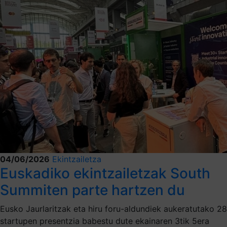
04/06/2026
Ekintzailetza
Euskadiko ekintzailetzak South
Summiten parte hartzen du
Eusko Jaurlaritzak eta hiru foru-aldundiek aukeratutako 28
startupen presentzia babestu dute ekainaren 3tik 5era