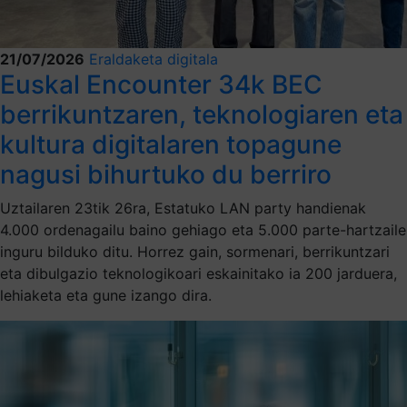
21/07/2026
Eraldaketa digitala
Euskal Encounter 34k BEC
berrikuntzaren, teknologiaren eta
kultura digitalaren topagune
nagusi bihurtuko du berriro
Uztailaren 23tik 26ra, Estatuko LAN party handienak
4.000 ordenagailu baino gehiago eta 5.000 parte-hartzaile
inguru bilduko ditu. Horrez gain, sormenari, berrikuntzari
eta dibulgazio teknologikoari eskainitako ia 200 jarduera,
lehiaketa eta gune izango dira.