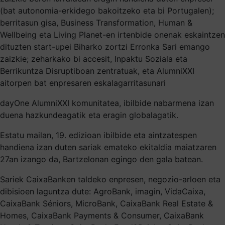
(bat autonomia-erkidego bakoitzeko eta bi Portugalen);
berritasun gisa, Business Transformation, Human &
Wellbeing eta Living Planet-en irtenbide onenak eskaintzen
dituzten start-upei Biharko zortzi Erronka Sari emango
zaizkie; zeharkako bi accesit, Inpaktu Soziala eta
Berrikuntza Disruptiboan zentratuak, eta AlumniXXI
aitorpen bat enpresaren eskalagarritasunari
dayOne AlumniXXI komunitatea, ibilbide nabarmena izan
duena hazkundeagatik eta eragin globalagatik.
Estatu mailan, 19. edizioan ibilbide eta aintzatespen
handiena izan duten sariak emateko ekitaldia maiatzaren
27an izango da, Bartzelonan egingo den gala batean.
Sariek CaixaBanken taldeko enpresen, negozio-arloen eta
dibisioen laguntza dute: AgroBank, imagin, VidaCaixa,
CaixaBank Séniors, MicroBank, CaixaBank Real Estate &
Homes, CaixaBank Payments & Consumer, CaixaBank