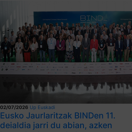
02/07/2026
Up Euskadi
Eusko Jaurlaritzak BINDen 11.
deialdia jarri du abian, azken