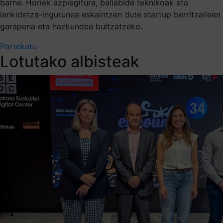
barne. Horiek azpiegitura, baliabide teknikoak eta
lankidetza-ingurunea eskaintzen dute startup berritzaileen
garapena eta hazkundea bultzatzeko.
Partekatu
Lotutako albisteak