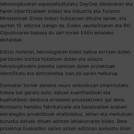
teknologikoetan espezializatutako DayOne dibisioaren eta
haren inbertitzaileen bidez) eta Industria eta Turismo
Ministerioak (Enisa bidez) bultzatzen dituzte sariak, eta
aurten 19. edizioa izango da. Eusko Jaurlaritzaren eta BIC
Gipuzkoaren babesa du sari horiek EAEn emateko
ekitaldiak.
Edizio honetan, teknologiaren bidez balioa sortzen duten,
pertsonen bizitza hobetzen duten eta soluzio
teknologikoekin planeta zaintzen duten proiektuak
identifikatu eta aintzatestea izan da sarien helburua.
Donostiar horiek sistema neuro sinbolikoan oinarritutako
tresna bat garatu dute, datuak kuantitatiboki eta
kualitatiboki denbora errealean prozesatzeko gai dena.
Kontsumo handiko fabrikatzaile eta banatzaileei erabaki
estrategiko proaktiboak ahalbidetuz, lehiari eta merkatuari
buruzko datuak dituen adimen lehiakorraren bidez. Bere
proiektua Euskadiko sarien azken edizioan aurkeztu diren