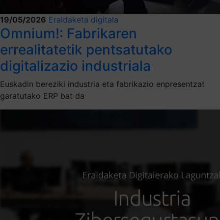
19/05/2026
Eraldaketa digitala
Omnium!: Fabrikaren
errealitatetik pentsatutako
digitalizazio industriala
Euskadin bereziki industria eta fabrikazio enpresentzat
garatutako ERP bat da