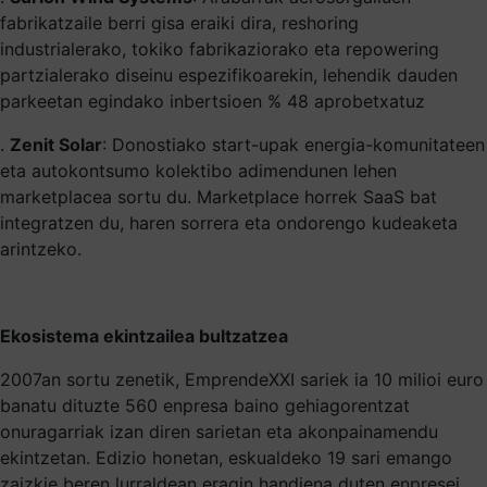
fabrikatzaile berri gisa eraiki dira, reshoring
industrialerako, tokiko fabrikaziorako eta repowering
partzialerako diseinu espezifikoarekin, lehendik dauden
parkeetan egindako inbertsioen % 48 aprobetxatuz
.
Zenit Solar
: Donostiako start-upak energia-komunitateen
eta autokontsumo kolektibo adimendunen lehen
marketplacea sortu du. Marketplace horrek SaaS bat
integratzen du, haren sorrera eta ondorengo kudeaketa
arintzeko.
Ekosistema ekintzailea bultzatzea
2007an sortu zenetik, EmprendeXXI sariek ia 10 milioi euro
banatu dituzte 560 enpresa baino gehiagorentzat
onuragarriak izan diren sarietan eta akonpainamendu
ekintzetan. Edizio honetan, eskualdeko 19 sari emango
zaizkie beren lurraldean eragin handiena duten enpresei