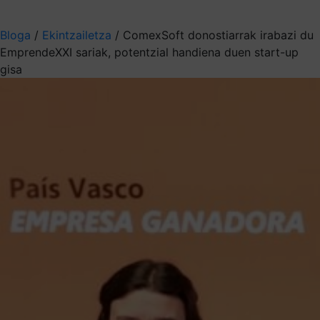
Aukeratu jaso nahi duzun informazioa
Bloga
/
Ekintzailetza
/
ComexSoft donostiarrak irabazi du
EmprendeXXI sariak, potentzial handiena duen start-up
gisa