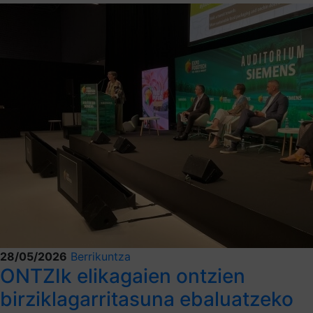
28/05/2026
Berrikuntza
ONTZIk elikagaien ontzien
birziklagarritasuna ebaluatzeko