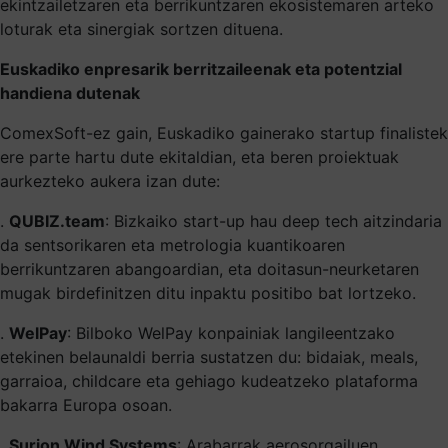
ekintzailetzaren eta berrikuntzaren ekosistemaren arteko
loturak eta sinergiak sortzen dituena.
Euskadiko enpresarik berritzaileenak eta potentzial
handiena dutenak
ComexSoft-ez gain, Euskadiko gainerako startup finalistek
ere parte hartu dute ekitaldian, eta beren proiektuak
aurkezteko aukera izan dute:
.
QUBIZ.team
: Bizkaiko start-up hau deep tech aitzindaria
da sentsorikaren eta metrologia kuantikoaren
berrikuntzaren abangoardian, eta doitasun-neurketaren
mugak birdefinitzen ditu inpaktu positibo bat lortzeko.
.
WelPay
: Bilboko WelPay konpainiak langileentzako
etekinen belaunaldi berria sustatzen du: bidaiak, meals,
garraioa, childcare eta gehiago kudeatzeko plataforma
bakarra Europa osoan.
.
Surion Wind Systems
: Arabarrak aerosorgailuen