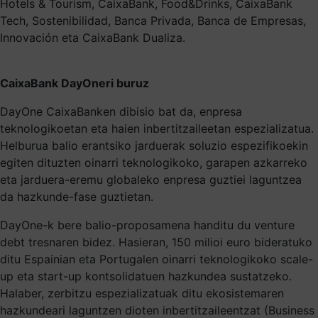
Hotels & Tourism, CaixaBank, Food&Drinks, CaixaBank
Tech, Sostenibilidad, Banca Privada, Banca de Empresas,
Innovación eta CaixaBank Dualiza.
CaixaBank DayOneri buruz
DayOne CaixaBanken dibisio bat da, enpresa
teknologikoetan eta haien inbertitzaileetan espezializatua.
Helburua balio erantsiko jarduerak soluzio espezifikoekin
egiten dituzten oinarri teknologikoko, garapen azkarreko
eta jarduera-eremu globaleko enpresa guztiei laguntzea
da hazkunde-fase guztietan.
DayOne-k bere balio-proposamena handitu du venture
debt tresnaren bidez. Hasieran, 150 milioi euro bideratuko
ditu Espainian eta Portugalen oinarri teknologikoko scale-
up eta start-up kontsolidatuen hazkundea sustatzeko.
Halaber, zerbitzu espezializatuak ditu ekosistemaren
hazkundeari laguntzen dioten inbertitzaileentzat (Business