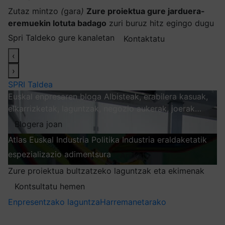
Zutaz mintzo
(
gara
)
Zure proiektua gure jarduera-
eremuekin lotuta badago
zuri buruz hitz egingo dugu
Spri Taldeko gure kanaletan
Kontaktatu
‹
›
SPRI Taldea
Euskal enpresaren bloga
Albisteak, erabilera kasuak,
elkarrizketak, laguntzak, negozio aukerak, joerak…
Blogera joan
Atlas
Euskal Industria Politika
Industria eraldaketatik
espezializazio adimentsura
Arakatu
Zure proiektua bultzatzeko laguntzak eta ekimenak
Kontsultatu hemen
Enpresentzako laguntza
Harremanetarako
Nire harpidetzak