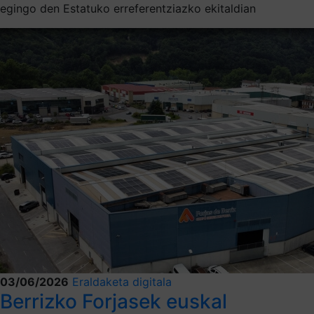
egingo den Estatuko erreferentziazko ekitaldian
03/06/2026
Eraldaketa digitala
Berrizko Forjasek euskal