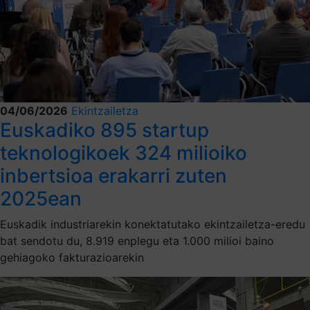
04/06/2026
Ekintzailetza
Euskadiko 895 startup
teknologikoek 324 milioiko
inbertsioa erakarri zuten
2025ean
Euskadik industriarekin konektatutako ekintzailetza-eredu
bat sendotu du, 8.919 enplegu eta 1.000 milioi baino
gehiagoko fakturazioarekin