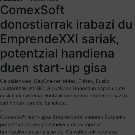
ComexSoft
donostiarrak irabazi du
EmprendeXXI sariak,
potentzial handiena
duen start-up gisa
CaixaBank-ek, DayOne-ren bidez, Enisak, Eusko
Jaurlaritzak eta BIC Gipuzkoak Donostian ospatu dute
euskal ekosistema ekintzailearentzako erreferentziazko
sari horien lurralde-banaketa.
-
ComexSoft start-upak EmprendeXXI sarietan Euskadin
potentzial eta eragin handiena duen enpresa
berritzailearen saria jaso du. CaixaBankek (enpresa