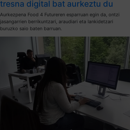
tresna digital bat aurkeztu du
Aurkezpena Food 4 Futureren esparruan egin da, ontzi
jasangarrien berrikuntzari, araudiari eta lankidetzari
buruzko saio baten barruan.