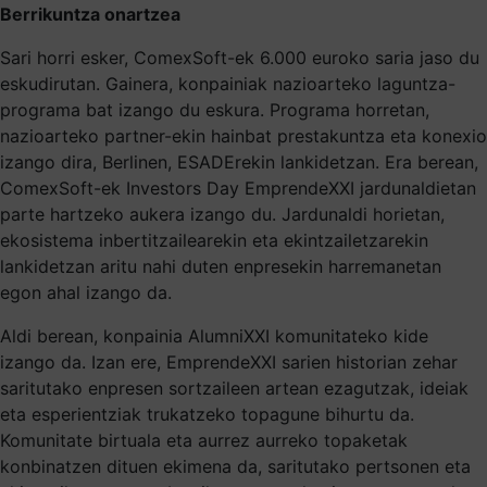
Berrikuntza onartzea
Sari horri esker, ComexSoft-ek 6.000 euroko saria jaso du
eskudirutan. Gainera, konpainiak nazioarteko laguntza-
programa bat izango du eskura. Programa horretan,
nazioarteko partner-ekin hainbat prestakuntza eta konexio
izango dira, Berlinen, ESADErekin lankidetzan. Era berean,
ComexSoft-ek Investors Day EmprendeXXI jardunaldietan
parte hartzeko aukera izango du. Jardunaldi horietan,
ekosistema inbertitzailearekin eta ekintzailetzarekin
lankidetzan aritu nahi duten enpresekin harremanetan
egon ahal izango da.
Aldi berean, konpainia AlumniXXI komunitateko kide
izango da. Izan ere, EmprendeXXI sarien historian zehar
saritutako enpresen sortzaileen artean ezagutzak, ideiak
eta esperientziak trukatzeko topagune bihurtu da.
Komunitate birtuala eta aurrez aurreko topaketak
konbinatzen dituen ekimena da, saritutako pertsonen eta