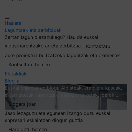
Hasiera
Laguntzak eta zerbitzuak
Zertan lagun diezazukegu?
Hau da euskal
industriarentzako arreta zerbitzua
Kontaktatu
Zure proiektua bultzatzeko laguntzak eta ekimenak
Kontsultatu hemen
Ekitaldiak
Blog-a
Euskal enpresaren bloga
Albisteak, erabilera kasuak,
elkarrizketak, laguntzak, negozio aukerak, joerak…
Blogera joan
Jaso iezaguzu eta egunean izango duzu euskal
enpresari eskaintzen diogun guztia
Harpidetu hemen