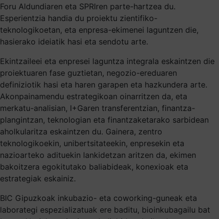
Foru Aldundiaren eta SPRIren parte-hartzea du.
Esperientzia handia du proiektu zientifiko-
teknologikoetan, eta enpresa-ekimenei laguntzen die,
hasierako ideiatik hasi eta sendotu arte.
Ekintzaileei eta enpresei laguntza integrala eskaintzen die
proiektuaren fase guztietan, negozio-ereduaren
definiziotik hasi eta haren garapen eta hazkundera arte.
Akonpainamendu estrategikoan oinarritzen da, eta
merkatu-analisian, I+Garen transferentzian, finantza-
plangintzan, teknologian eta finantzaketarako sarbidean
aholkularitza eskaintzen du. Gainera, zentro
teknologikoekin, unibertsitateekin, enpresekin eta
nazioarteko adituekin lankidetzan aritzen da, ekimen
bakoitzera egokitutako baliabideak, konexioak eta
estrategiak eskainiz.
BIC Gipuzkoak inkubazio- eta coworking-guneak eta
laborategi espezializatuak ere baditu, bioinkubagailu bat