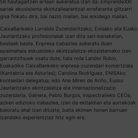
56 hautagaitzen artean aukeratua izan da. EmprendeXXI
sariak ekosistema ekintzailearentzat erreferente giltzarri
gisa finkatu dira, bai nazio mailan, bai erkidego mailan.
CaixaBankeko Lurralde Zuzendaritzako, Enisako eta Eusko
Jaurlaritzako profesionalak izan dira sari-banaketan,
besteak beste. Enpresa irabazlea aukeratu duen
epaimahaia eskualdeko ekintzailetza-ekosistemako izen
garrantzitsuek osatu dute, hala nola Lander Rubio,
Euskadiko CaixaBankeko enpresa-zuzendari komertziala
(Kantabria eta Asturias); Carolina Rodríguez, ENISAko
kontseilari delegatua; edo Ane Miren de Ariño, Eusko
Jaurlaritzako ekintzailetza eta internazionalizazio
zuzendaria. Gainera, Pablo Burgos, Inspectraileko CEOa,
azken edizioko irabazlea, izan da ekitaldian eta aurrekoak
baloratu ahal izan dituzte, baita ekimen honen barruan
izandako esperientziaz hitz egin ere.