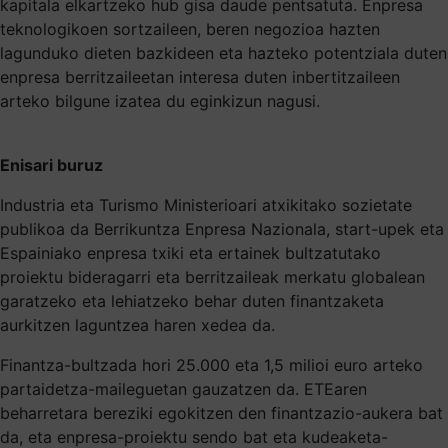
kapitala elkartzeko hub gisa daude pentsatuta. Enpresa
teknologikoen sortzaileen, beren negozioa hazten
lagunduko dieten bazkideen eta hazteko potentziala duten
enpresa berritzaileetan interesa duten inbertitzaileen
arteko bilgune izatea du eginkizun nagusi.
Enisari buruz
Industria eta Turismo Ministerioari atxikitako sozietate
publikoa da Berrikuntza Enpresa Nazionala, start-upek eta
Espainiako enpresa txiki eta ertainek bultzatutako
proiektu bideragarri eta berritzaileak merkatu globalean
garatzeko eta lehiatzeko behar duten finantzaketa
aurkitzen laguntzea haren xedea da.
Finantza-bultzada hori 25.000 eta 1,5 milioi euro arteko
partaidetza-maileguetan gauzatzen da. ETEaren
beharretara bereziki egokitzen den finantzazio-aukera bat
da, eta enpresa-proiektu sendo bat eta kudeaketa-