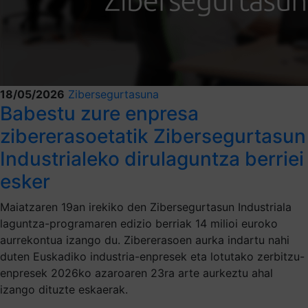
18/05/2026
Zibersegurtasuna
Babestu zure enpresa
zibererasoetatik Zibersegurtasun
Industrialeko dirulaguntza berriei
esker
Maiatzaren 19an irekiko den Zibersegurtasun Industriala
laguntza-programaren edizio berriak 14 milioi euroko
aurrekontua izango du. Zibererasoen aurka indartu nahi
duten Euskadiko industria-enpresek eta lotutako zerbitzu-
enpresek 2026ko azaroaren 23ra arte aurkeztu ahal
izango dituzte eskaerak.