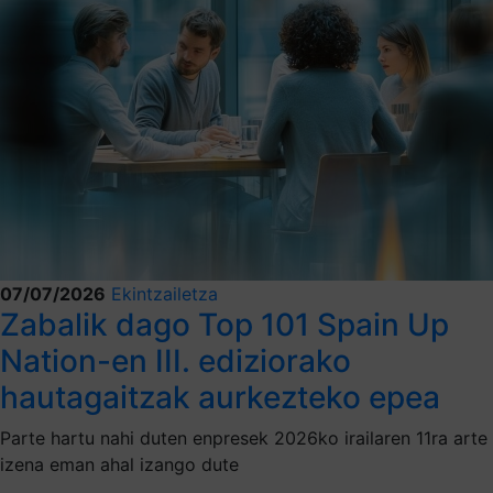
07/07/2026
Ekintzailetza
Zabalik dago Top 101 Spain Up
Nation-en III. ediziorako
hautagaitzak aurkezteko epea
Parte hartu nahi duten enpresek 2026ko irailaren 11ra arte
izena eman ahal izango dute