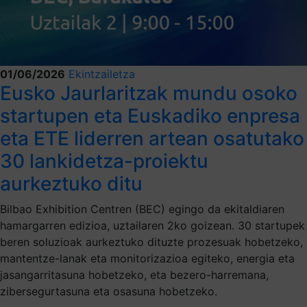
01/06/2026
Ekintzailetza
Eusko Jaurlaritzak mundu osoko
startupen eta Euskadiko enpresa
eta ETE liderren artean osatutako
30 lankidetza-proiektu
aurkeztuko ditu
Bilbao Exhibition Centren (BEC) egingo da ekitaldiaren
hamargarren edizioa, uztailaren 2ko goizean. 30 startupek
beren soluzioak aurkeztuko dituzte prozesuak hobetzeko,
mantentze-lanak eta monitorizazioa egiteko, energia eta
jasangarritasuna hobetzeko, eta bezero-harremana,
zibersegurtasuna eta osasuna hobetzeko.