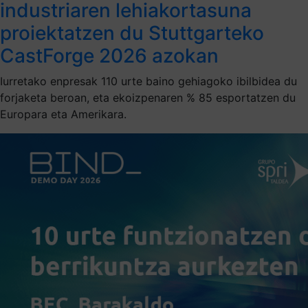
industriaren lehiakortasuna
proiektatzen du Stuttgarteko
CastForge 2026 azokan
Iurretako enpresak 110 urte baino gehiagoko ibilbidea du
forjaketa beroan, eta ekoizpenaren % 85 esportatzen du
Europara eta Amerikara.