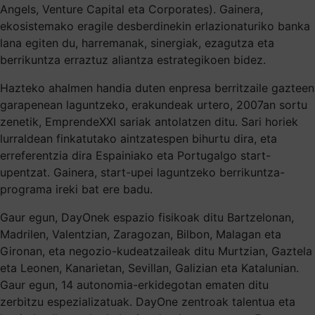
Angels, Venture Capital eta Corporates). Gainera,
ekosistemako eragile desberdinekin erlazionaturiko banka
lana egiten du, harremanak, sinergiak, ezagutza eta
berrikuntza erraztuz aliantza estrategikoen bidez.
Hazteko ahalmen handia duten enpresa berritzaile gazteen
garapenean laguntzeko, erakundeak urtero, 2007an sortu
zenetik, EmprendeXXI sariak antolatzen ditu. Sari horiek
lurraldean finkatutako aintzatespen bihurtu dira, eta
erreferentzia dira Espainiako eta Portugalgo start-
upentzat. Gainera, start-upei laguntzeko berrikuntza-
programa ireki bat ere badu.
Gaur egun, DayOnek espazio fisikoak ditu Bartzelonan,
Madrilen, Valentzian, Zaragozan, Bilbon, Malagan eta
Gironan, eta negozio-kudeatzaileak ditu Murtzian, Gaztela
eta Leonen, Kanarietan, Sevillan, Galizian eta Katalunian.
Gaur egun, 14 autonomia-erkidegotan ematen ditu
zerbitzu espezializatuak. DayOne zentroak talentua eta