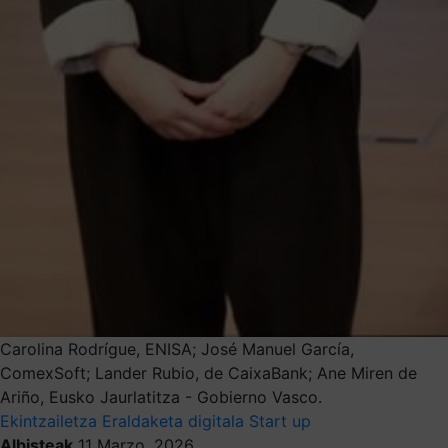
Carolina Rodrígue, ENISA; José Manuel García,
ComexSoft; Lander Rubio, de CaixaBank; Ane Miren de
Ariño, Eusko Jaurlatitza - Gobierno Vasco.
Ekintzailetza
Eraldaketa digitala
Start up
Albisteak
11 Marzo, 2026