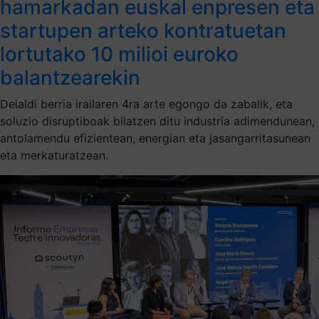
hamarkadan euskal enpresen eta
startupen arteko kontratuetan
lortutako 10 milioi euroko
balantzearekin
Deialdi berria irailaren 4ra arte egongo da zabalik, eta
soluzio disruptiboak bilatzen ditu industria adimendunean,
antolamendu efizientean, energian eta jasangarritasunean
eta merkaturatzean.