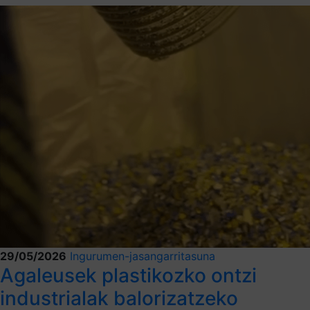
29/05/2026
Ingurumen-jasangarritasuna
Agaleusek plastikozko ontzi
industrialak balorizatzeko