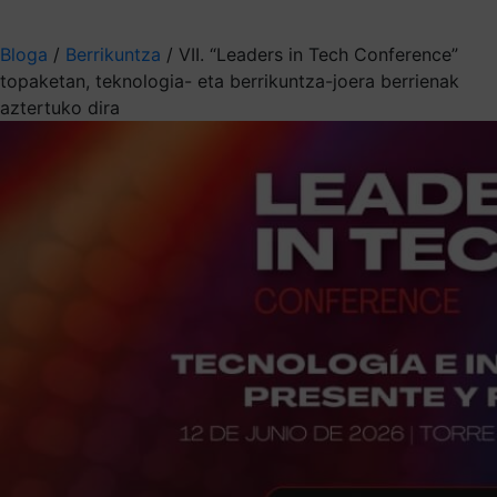
Aukeratu jaso nahi duzun informazioa
Bloga
/
Berrikuntza
/
VII. “Leaders in Tech Conference”
topaketan, teknologia- eta berrikuntza-joera berrienak
aztertuko dira