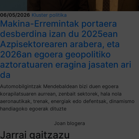
06/05/2026
Kluster politika
Makina-Erremintak portaera
desberdina izan du 2025ean
Azpisektorearen arabera, eta
2026an egoera geopolitiko
aztoratuaren eragina jasaten ari
da
Automobilgintzak Mendebaldean bizi duen egoera
korapilatsuaren aurrean, zenbait sektorek, hala nola
aeronautikak, trenak, energiak edo defentsak, dinamismo
handiagoko egoerak dituzte
Joan blogera
Jarrai gaitzazu