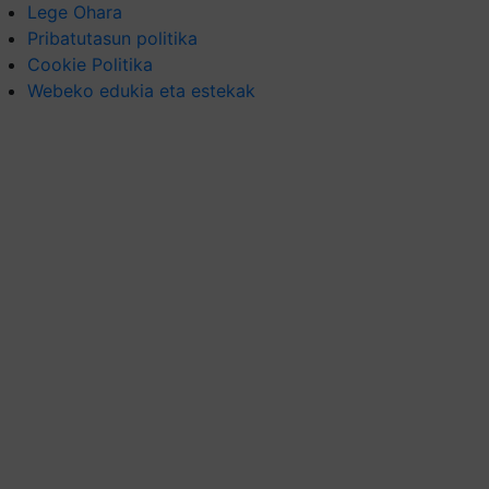
Lege Ohara
Pribatutasun politika
Cookie Politika
Webeko edukia eta estekak