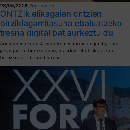
28/05/2026
Berrikuntza
ONTZIk elikagaien ontzien
birziklagarritasuna ebaluatzeko
tresna digital bat aurkeztu du
Aurkezpena Food 4 Futureren esparruan egin da, ontzi
jasangarrien berrikuntzari, araudiari eta lankidetzari
buruzko saio baten barruan.