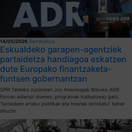
14/05/2026
Berrikuntza
Eskualdeko garapen-agentziek
partaidetza handiagoa eskatzen
dute Europako finantzaketa-
funtsen gobernantzan
SPRI Taldeko zuzendari Jon Ansoleagak Bilboko ADR
Foroan adierazi duenez, programak kudeatzeaz gain,
“lurraldeen arteko politikak eta tresnak lerrokatu” behar
dituzte