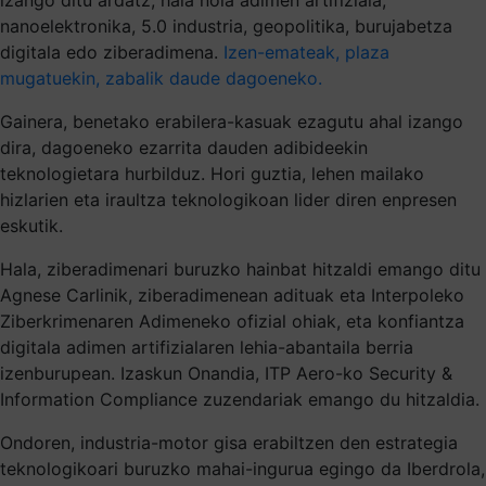
nanoelektronika, 5.0 industria, geopolitika, burujabetza
digitala edo ziberadimena.
Izen-emateak, plaza
mugatuekin, zabalik daude dagoeneko.
Gainera, benetako erabilera-kasuak ezagutu ahal izango
dira, dagoeneko ezarrita dauden adibideekin
teknologietara hurbilduz. Hori guztia, lehen mailako
hizlarien eta iraultza teknologikoan lider diren enpresen
eskutik.
Hala, ziberadimenari buruzko hainbat hitzaldi emango ditu
Agnese Carlinik, ziberadimenean adituak eta Interpoleko
Ziberkrimenaren Adimeneko ofizial ohiak, eta konfiantza
digitala adimen artifizialaren lehia-abantaila berria
izenburupean. Izaskun Onandia, ITP Aero-ko Security &
Information Compliance zuzendariak emango du hitzaldia.
Ondoren, industria-motor gisa erabiltzen den estrategia
teknologikoari buruzko mahai-ingurua egingo da Iberdrola,