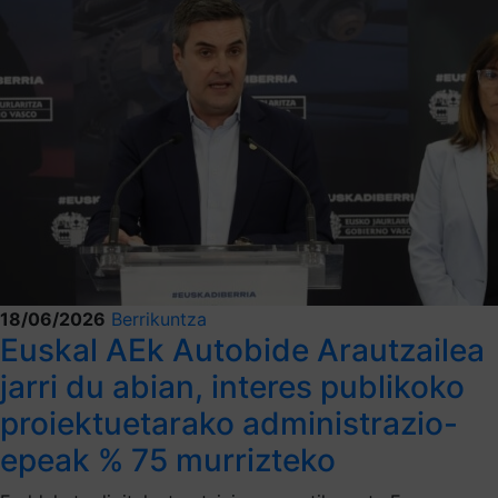
18/06/2026
Berrikuntza
Euskal AEk Autobide Arautzailea
jarri du abian, interes publikoko
proiektuetarako administrazio-
epeak % 75 murrizteko