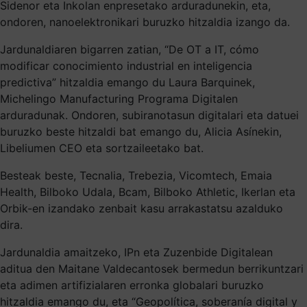
Sidenor eta Inkolan enpresetako arduradunekin, eta,
ondoren, nanoelektronikari buruzko hitzaldia izango da.
Jardunaldiaren bigarren zatian, “De OT a IT, cómo
modificar conocimiento industrial en inteligencia
predictiva” hitzaldia emango du Laura Barquinek,
Michelingo Manufacturing Programa Digitalen
arduradunak. Ondoren, subiranotasun digitalari eta datuei
buruzko beste hitzaldi bat emango du, Alicia Asínekin,
Libeliumen CEO eta sortzaileetako bat.
Besteak beste, Tecnalia, Trebezia, Vicomtech, Emaia
Health, Bilboko Udala, Bcam, Bilboko Athletic, Ikerlan eta
Orbik-en izandako zenbait kasu arrakastatsu azalduko
dira.
Jardunaldia amaitzeko, IPn eta Zuzenbide Digitalean
aditua den Maitane Valdecantosek bermedun berrikuntzari
eta adimen artifizialaren erronka globalari buruzko
hitzaldia emango du, eta “Geopolítica, soberanía digital y