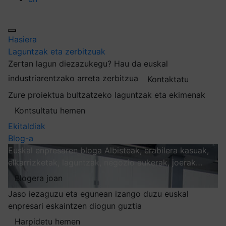
Hasiera
Laguntzak eta zerbitzuak
Zertan lagun diezazukegu?
Hau da euskal
industriarentzako arreta zerbitzua
Kontaktatu
Zure proiektua bultzatzeko laguntzak eta ekimenak
Kontsultatu hemen
Ekitaldiak
Blog-a
Euskal enpresaren bloga
Albisteak, erabilera kasuak,
elkarrizketak, laguntzak, negozio aukerak, joerak…
Blogera joan
Jaso iezaguzu eta egunean izango duzu euskal
enpresari eskaintzen diogun guztia
Harpidetu hemen