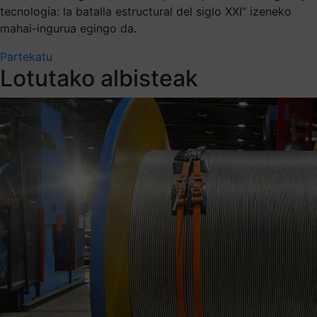
tecnología: la batalla estructural del siglo XXI” izeneko
mahai-ingurua egingo da.
Partekatu
Lotutako albisteak