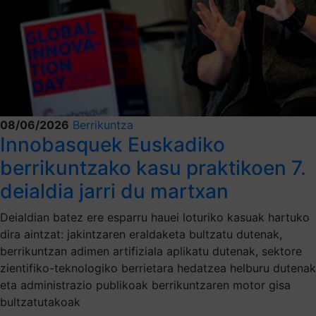
08/06/2026
Berrikuntza
Innobasquek Euskadiko
berrikuntzako kasu praktikoen 7.
deialdia jarri du martxan
Deialdian batez ere esparru hauei loturiko kasuak hartuko
dira aintzat: jakintzaren eraldaketa bultzatu dutenak,
berrikuntzan adimen artifiziala aplikatu dutenak, sektore
zientifiko-teknologiko berrietara hedatzea helburu dutenak
eta administrazio publikoak berrikuntzaren motor gisa
bultzatutakoak