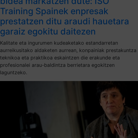
bidea markatzen dute: ISO
Training Spainek enpresak
prestatzen ditu araudi hauetara
garaiz egokitu daitezen
Kalitate eta ingurumen kudeaketako estandarretan
aurreikusitako aldaketen aurrean, konpainiak prestakuntza
teknikoa eta praktikoa eskaintzen die erakunde eta
profesionalei arau-baldintza berrietara egokitzen
laguntzeko.