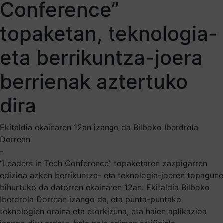
Conference”
topaketan, teknologia-
eta berrikuntza-joera
berrienak aztertuko
dira
Ekitaldia ekainaren 12an izango da Bilboko Iberdrola
Dorrean
-
“Leaders in Tech Conference” topaketaren zazpigarren
edizioa azken berrikuntza- eta teknologia-joeren topagune
bihurtuko da datorren ekainaren 12an. Ekitaldia Bilboko
Iberdrola Dorrean izango da, eta punta-puntako
teknologien oraina eta etorkizuna, eta haien aplikazioa
izango ditu ardatz, hala nola adimen artifiziala,