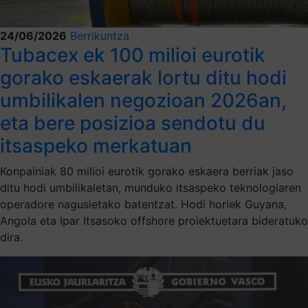
24/06/2026
Berrikuntza
Tubacex ek 100 milioi eurotik
gorako eskaerak lortu ditu hodi
umbilikalen negozioan 2026an,
eta bere posizioa sendotu du
itsaspeko merkatuan
Konpainiak 80 milioi eurotik gorako eskaera berriak jaso
ditu hodi umbilikaletan, munduko itsaspeko teknologiaren
operadore nagusietako batentzat. Hodi horiek Guyana,
Angola eta Ipar Itsasoko offshore proiektuetara bideratuko
dira.