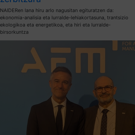
NAIDERen lana hiru arlo nagusitan egituratzen da:
ekonomia-analisia eta lurralde-lehiakortasuna, trantsizio
ekologikoa eta energetikoa, eta hiri eta lurralde-
birsorkuntza