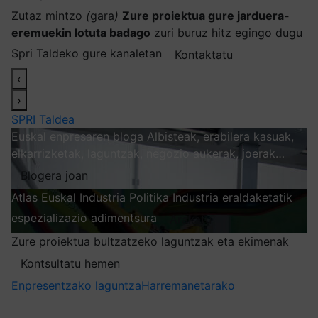
Zutaz mintzo
(
gara
)
Zure proiektua gure jarduera-
eremuekin lotuta badago
zuri buruz hitz egingo dugu
Spri Taldeko gure kanaletan
Kontaktatu
‹
›
SPRI Taldea
Euskal enpresaren bloga
Albisteak, erabilera kasuak,
elkarrizketak, laguntzak, negozio aukerak, joerak…
Blogera joan
Atlas
Euskal Industria Politika
Industria eraldaketatik
espezializazio adimentsura
Arakatu
Zure proiektua bultzatzeko laguntzak eta ekimenak
Kontsultatu hemen
Enpresentzako laguntza
Harremanetarako
Nire harpidetzak