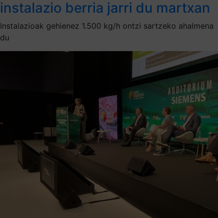
instalazio berria jarri du martxan
Instalazioak gehienez 1.500 kg/h ontzi sartzeko ahalmena
du