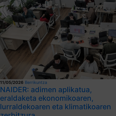
11/05/2026
Berrikuntza
NAIDER: adimen aplikatua,
eraldaketa ekonomikoaren,
lurraldekoaren eta klimatikoaren
zerbitzura