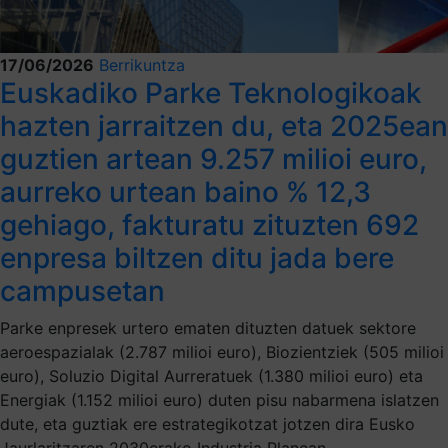
17/06/2026
Berrikuntza
Euskadiko Parke Teknologikoak
hazten jarraitzen du, eta 2025ean
guztien artean 9.257 milioi euro,
aurreko urtean baino % 12,3
gehiago, fakturatu zituzten 692
enpresa biltzen ditu jada bere
campusetan
Parke enpresek urtero ematen dituzten datuek sektore
aeroespazialak (2.787 milioi euro), Biozientziek (505 milioi
euro), Soluzio Digital Aurreratuek (1.380 milioi euro) eta
Energiak (1.152 milioi euro) duten pisu nabarmena islatzen
dute, eta guztiak ere estrategikotzat jotzen dira Eusko
Jaurlaritzaren 2030erako Industria Planean.