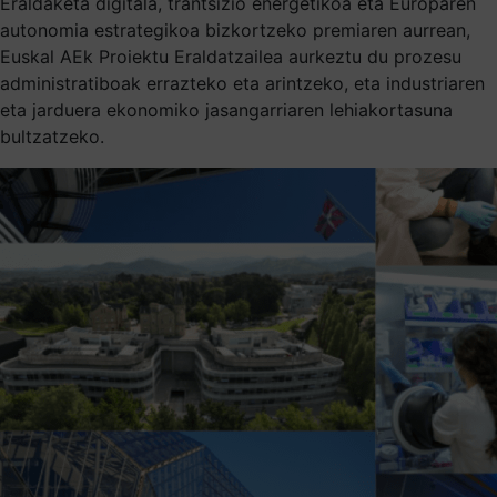
Eraldaketa digitala, trantsizio energetikoa eta Europaren
autonomia estrategikoa bizkortzeko premiaren aurrean,
Euskal AEk Proiektu Eraldatzailea aurkeztu du prozesu
administratiboak errazteko eta arintzeko, eta industriaren
eta jarduera ekonomiko jasangarriaren lehiakortasuna
bultzatzeko.