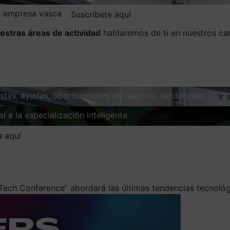
la empresa vasca
Suscríbete aquí
estras áreas de actividad
hablaremos de ti en nuestros ca
vistas, ayudas, oportunidades de negocio, tendencias…
Ir 
l a la especialización inteligente
Explorar
a aquí
n Tech Conference” abordará las últimas tendencias tecnoló