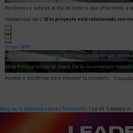
Recíbenos y estarás al día de todo lo que ofrecemos a 
Habla
(
mos
)
de ti
Si tu proyecto está relacionado con nu
‹
›
Grupo SPRI
Blog de la empresa vasca
Noticias, casos de uso, entre
Atlas
Política Industrial Vasca
De la reconversión industria
Ayudas e iniciativas para impulsar tu proyecto
Consult
Mis suscripciones
Elige la información que quieres recibir
Blog de la empresa vasca
/
Innovación
/
La VII “Leaders i