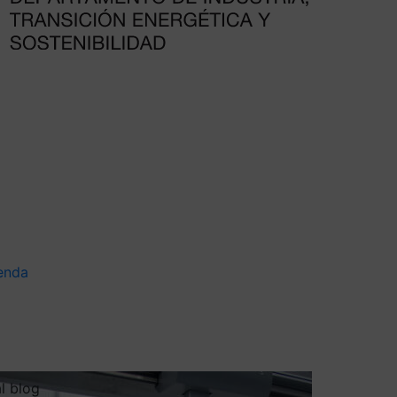
enda
al blog