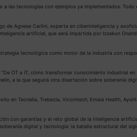
 a las tecnologías con ejemplos ya implementados. Todo e
go de Agnese Carlini, experta en ciberinteligencia y exoficia
nteligencia artificial, que será impartida por Izaskun Onan
rategia tecnológica como motor de la industria con respons
 “De OT a IT, cómo transformar conocimiento industrial en i
ín, a la que seguirá otra disertación sobre soberanía digi
xito en Tecnalia, Trebezia, Vicomtech, Emaia Health, Ayunta
ión con garantías y el reto global de la inteligencia artifi
beranía digital y tecnología: la batalla estructural del sigl