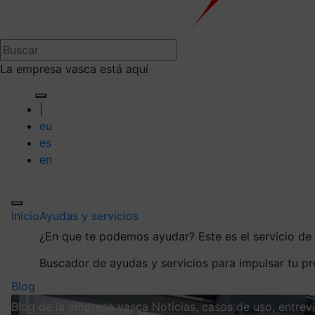
La empresa vasca está aquí
|
eu
es
en
Inicio
Ayudas y servicios
¿En que te podemos ayudar?
Este es el servicio d
Buscador de ayudas y servicios para impulsar tu p
Blog
Blog de la empresa vasca
Noticias, casos de uso, entre