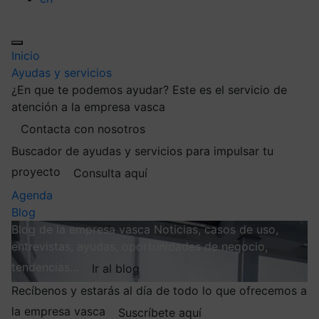
Inicio
Ayudas y servicios
¿En que te podemos ayudar?
Este es el servicio de
atención a la empresa vasca
Contacta con nosotros
Buscador de ayudas y servicios para impulsar tu
proyecto
Consulta aquí
Agenda
Blog
Blog de la empresa vasca
Noticias, casos de uso,
entrevistas, ayudas, oportunidades de negocio,
tendencias…
Ir al blog
Recíbenos y estarás al día de todo lo que ofrecemos a
la empresa vasca
Suscríbete aquí