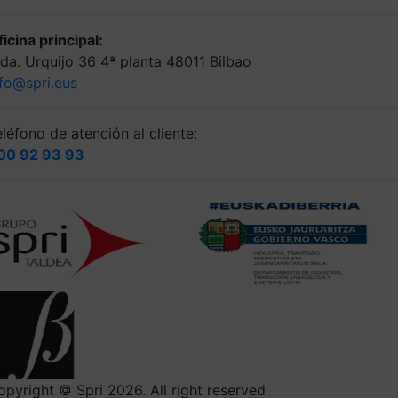
icina principal:
lda. Urquijo 36 4ª planta 48011 Bilbao
nfo@spri.eus
léfono de atención al cliente:
00 92 93 93
opyright © Spri 2026. All right reserved