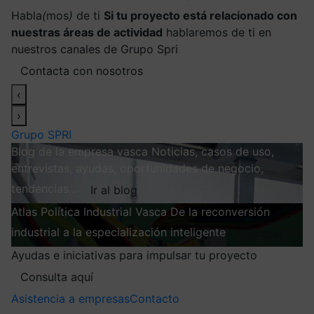
Habla
(
mos
)
de ti
Si tu proyecto está relacionado con
nuestras áreas de actividad
hablaremos de ti en
nuestros canales de Grupo Spri
Contacta con nosotros
‹
›
Grupo SPRI
Blog de la empresa vasca
Noticias, casos de uso,
entrevistas, ayudas, oportunidades de negocio,
tendencias…
Ir al blog
Atlas
Política Industrial Vasca
De la reconversión
industrial a la especialización inteligente
Explorar
Ayudas e iniciativas para impulsar tu proyecto
Consulta aquí
Asistencia a empresas
Contacto