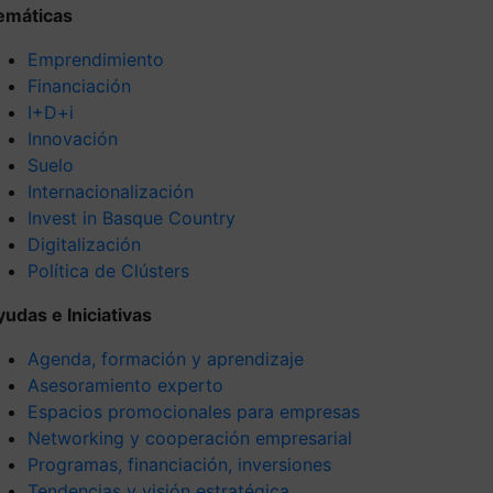
emáticas
Emprendimiento
Financiación
I+D+i
Innovación
Suelo
Internacionalización
Invest in Basque Country
Digitalización
Política de Clústers
yudas e Iniciativas
Agenda, formación y aprendizaje
Asesoramiento experto
Espacios promocionales para empresas
Networking y cooperación empresarial
Programas, financiación, inversiones
Tendencias y visión estratégica