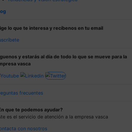
log
lige lo que te interesa y recíbenos en tu email
uscríbete
íguenos y estarás al día de todo lo que se mueve para la
mpresa vasca
reguntas frecuentes
En que te podemos ayudar?
ste es el servicio de atención a la empresa vasca
ontacta con nosotros