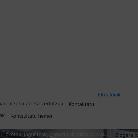
Ekitaldiak
iarentzako arreta zerbitzua
Kontaktatu
nak
Kontsultatu hemen
karrizketak, laguntzak, negozio aukerak, joerak…
Blogera j