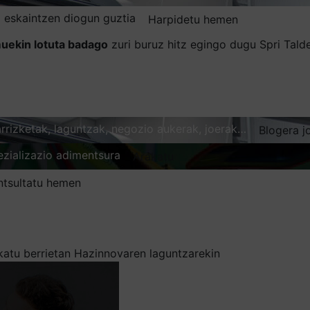
 eskaintzen diogun guztia
Harpidetu hemen
uekin lotuta badago
zuri buruz hitz egingo dugu Spri Tal
karrizketak, laguntzak, negozio aukerak, joerak…
Blogera j
ezializazio adimentsura
Arakatu
ntsultatu hemen
atu berrietan Hazinnovaren laguntzarekin