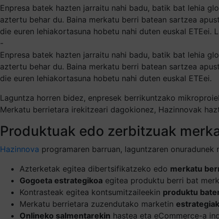
Enpresa batek hazten jarraitu nahi badu, batik bat lehia g
aztertu behar du. Baina merkatu berri batean sartzea apust
die euren lehiakortasuna hobetu nahi duten euskal ETEei. 
-
Enpresa batek hazten jarraitu nahi badu, batik bat lehia g
aztertu behar du. Baina merkatu berri batean sartzea apust
die euren lehiakortasuna hobetu nahi duten euskal ETEei.
Laguntza horren bidez, enpresek berrikuntzako mikroproiek
Merkatu berrietara irekitzeari dagokionez, Hazinnovak hazt
Produktuak edo zerbitzuak merkat
Hazinnova
programaren barruan, laguntzaren onuradunek mi
Azterketak egitea dibertsifikatzeko edo
merkatu berr
Gogoeta estrategikoa
egitea produktu berri bat merk
Kontrasteak egitea kontsumitzaileekin
produktu bate
Merkatu berrietara zuzendutako marketin
estrategiak
Onlineko salmentarekin
hastea eta eCommerce-a ind