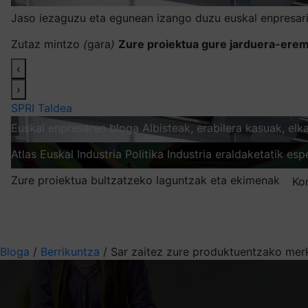
Jaso iezaguzu eta egunean izango duzu euskal enpresari
Zutaz mintzo
(
gara
)
Zure proiektua gure jarduera-erem
‹
›
SPRI Taldea
Euskal enpresaren bloga
Albisteak, erabilera kasuak, el
Atlas
Euskal Industria Politika
Industria eraldaketatik esp
Zure proiektua bultzatzeko laguntzak eta ekimenak
Ko
Nire harpidetzak
Aukeratu jaso nahi duzun informazioa
Bloga
/
Berrikuntza
/
Sar zaitez zure produktuentzako merk