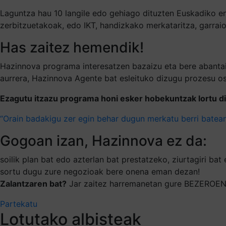
Laguntza hau 10 langile edo gehiago dituzten Euskadiko en
zerbitzuetakoak, edo IKT, handizkako merkataritza, garraio
Has zaitez hemendik!
Hazinnova programa interesatzen bazaizu eta bere abantai
aurrera, Hazinnova Agente bat esleituko dizugu prozesu oso
Ezagutu itzazu programa honi esker hobekuntzak lortu d
“Orain badakigu zer egin behar dugun merkatu berri bate
Gogoan izan, Hazinnova ez da:
soilik plan bat edo azterlan bat prestatzeko, ziurtagiri b
sortu dugu zure negozioak bere onena eman dezan!
Zalantzaren bat?
Jar zaitez harremanetan gure BEZEROEN A
Partekatu
Lotutako albisteak