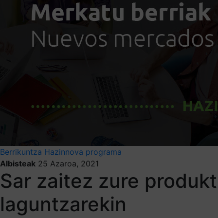
Berrikuntza
Hazinnova programa
Albisteak
25 Azaroa, 2021
Sar zaitez zure produk
laguntzarekin