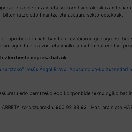
presei zuzentzen zaie eta sektore hauetakoak izan behar du
, biltegiratze edo finantza eta aseguru sektoreetakoak.
lak aprobetxatu nahi badituzu, ez itxaron gehiago eta bet
an lagundu diezazun, eta aholkulari aditu bat ere bai, pro
ituzten beste enpresa batzuk:
an sartzeko” Jesús Ángel Bravo, Appsamblea-ko zuzendari 
at eskuratu edo berritzeko edo konponbide teknologiko bat 
RRETA zerbitzuarekin: 900 92 93 93 | Hasi orain eta HAZI