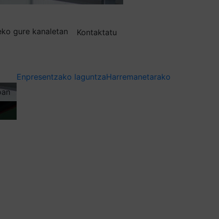
deko gure kanaletan
Kontaktatu
Enpresentzako laguntza
Harremanetarako
oan