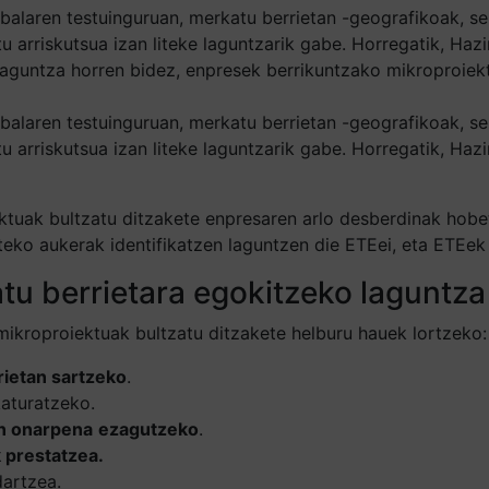
lobalaren testuinguruan, merkatu berrietan -geografikoak, 
u arriskutsua izan liteke laguntzarik gabe. Horregatik, Ha
Laguntza horren bidez, enpresek berrikuntzako mikroproiek
lobalaren testuinguruan, merkatu berrietan -geografikoak, 
u arriskutsua izan liteke laguntzarik gabe. Horregatik, Ha
tuak bultzatu ditzakete enpresaren arlo desberdinak hobet
eko aukerak identifikatzen laguntzen die ETEei, eta ETEek 
u berrietara egokitzeko laguntza
kroproiektuak bultzatu ditzakete helburu hauek lortzeko:
ietan sartzeko
.
aturatzeko.
n onarpena
ezagutzeko
.
 prestatzea.
artzea.