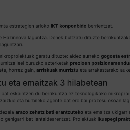
enta estrategien arloko
IKT konponbide
berrientzat.
 Hazinnova laguntza. Denek bultzatu dituzte berrikuntzak
aguntzari.
mikroproiektuak garatu dituzte: aldez aurreko
gogoeta est
sumitzaileei buruzko azterketak
prezioen posizionamendu
eta, horrez gain,
arriskuak murriztu
eta arrakastarako auker
tu eta emaitzak 3 hilabetean
u bat eskaintzen du berrikuntza ez teknologikoko mikropro
 zaizkie eta hurbileko agente bat ere bai prozesu osoan la
 dezala
arazo zehatz bati erantzuteko
eta emaitza ukigarri
o gehigarri bat lantaldearentzat. Proiektuak i
kuspegi prakt