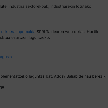
te: industria sektorekoak, industriarekin lotutako
e
eskaera inprimakia
SPRI Taldearen web orrian. Hortik
iektua ezartzen laguntzeko.
nagusia
inplementatzeko laguntza bat. Ados? Baliabide hau bereziki
!!