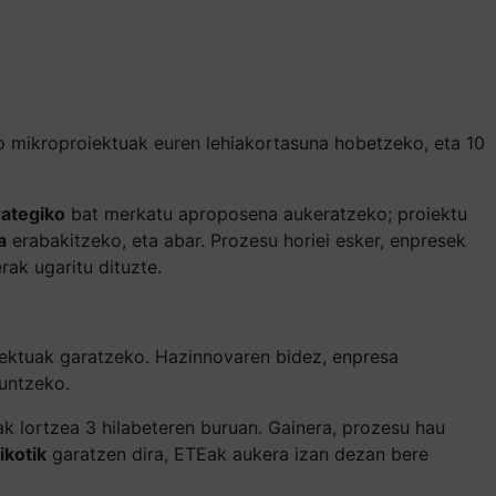
o mikroproiektuak euren lehiakortasuna hobetzeko, eta 10
rategiko
bat merkatu aproposena aukeratzeko; proiektu
a
erabakitzeko, eta abar. Prozesu horiei esker, enpresek
ak ugaritu dituzte.
iektuak garatzeko. Hazinnovaren bidez, enpresa
guntzeko.
ak lortzea 3 hilabeteren buruan. Gainera, prozesu hau
ikotik
garatzen dira, ETEak aukera izan dezan bere