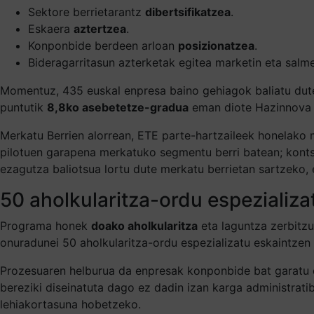
Sektore berrietarantz
dibertsifikatzea
.
Eskaera
aztertzea
.
Konponbide berdeen arloan
posizionatzea
.
Bideragarritasun azterketak egitea marketin eta salm
Momentuz, 435 euskal enpresa baino gehiagok baliatu dute
puntutik
8,8ko asebetetze-gradua
eman diote Hazinnova l
Merkatu Berrien alorrean, ETE parte-hartzaileek honelako 
pilotuen garapena merkatuko segmentu berri batean; kont
ezagutza baliotsua lortu dute merkatu berrietan sartzeko, 
50 aholkularitza-ordu espezializa
Programa honek
doako aholkularitza
eta laguntza zerbitz
onuradunei 50 aholkularitza-ordu espezializatu eskaintzen
Prozesuaren helburua da enpresak konponbide bat garatu
bereziki diseinatuta dago ez dadin izan karga administratib
lehiakortasuna hobetzeko.