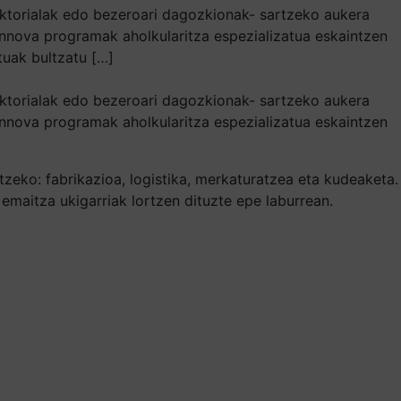
sektorialak edo bezeroari dagozkionak- sartzeko aukera
zinnova programak aholkularitza espezializatua eskaintzen
tuak bultzatu […]
sektorialak edo bezeroari dagozkionak- sartzeko aukera
zinnova programak aholkularitza espezializatua eskaintzen
zeko: fabrikazioa, logistika, merkaturatzea eta kudeaketa.
emaitza ukigarriak lortzen dituzte epe laburrean.