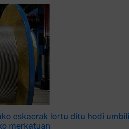
ako eskaerak lortu ditu hodi umbi
eko merkatuan