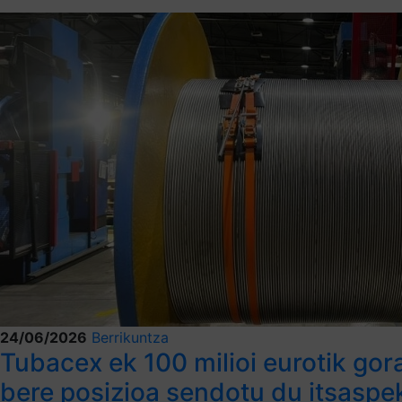
24/06/2026
Berrikuntza
Tubacex ek 100 milioi eurotik gor
bere posizioa sendotu du itsasp