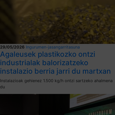
29/05/2026
Ingurumen-jasangarritasuna
Agaleusek plastikozko ontzi
industrialak balorizatzeko
instalazio berria jarri du martxan
Instalazioak gehienez 1.500 kg/h ontzi sartzeko ahalmena
du