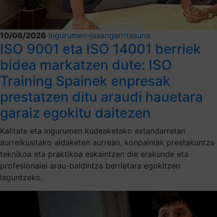
10/06/2026
Ingurumen-jasangarritasuna
ISO 9001 eta ISO 14001 berriek
bidea markatzen dute: ISO
Training Spainek enpresak
prestatzen ditu araudi hauetara
garaiz egokitu daitezen
Kalitate eta ingurumen kudeaketako estandarretan
aurreikusitako aldaketen aurrean, konpainiak prestakuntza
teknikoa eta praktikoa eskaintzen die erakunde eta
profesionalei arau-baldintza berrietara egokitzen
laguntzeko.