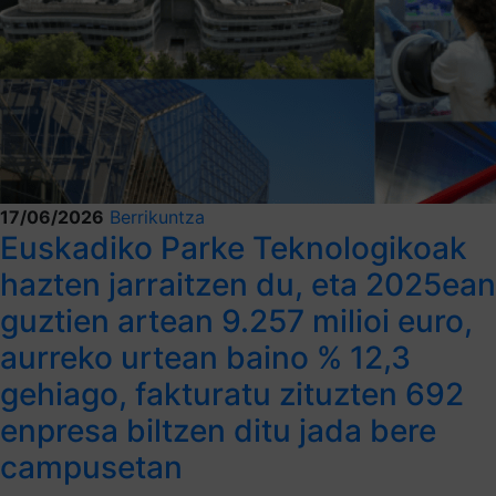
17/06/2026
Berrikuntza
Euskadiko Parke Teknologikoak
hazten jarraitzen du, eta 2025ean
guztien artean 9.257 milioi euro,
aurreko urtean baino % 12,3
gehiago, fakturatu zituzten 692
enpresa biltzen ditu jada bere
campusetan