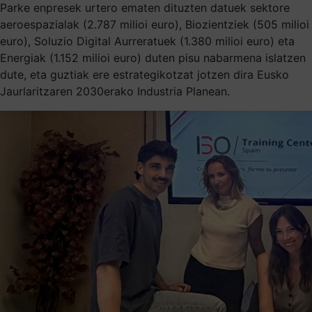
Parke enpresek urtero ematen dituzten datuek sektore
aeroespazialak (2.787 milioi euro), Biozientziek (505 milioi
euro), Soluzio Digital Aurreratuek (1.380 milioi euro) eta
Energiak (1.152 milioi euro) duten pisu nabarmena islatzen
dute, eta guztiak ere estrategikotzat jotzen dira Eusko
Jaurlaritzaren 2030erako Industria Planean.