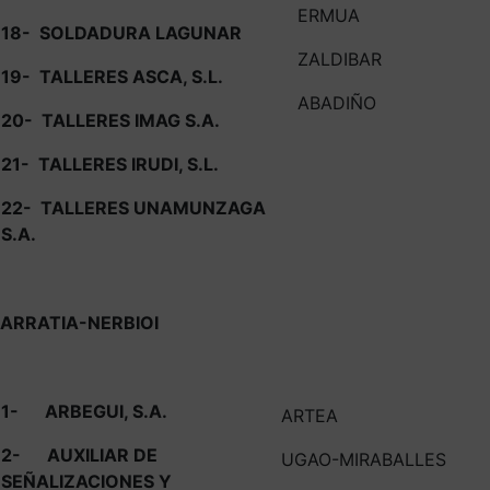
ERMUA
18-
SOLDADURA LAGUNAR
ZALDIBAR
19-
TALLERES ASCA, S.L.
ABADIÑO
20-
TALLERES IMAG S.A.
21-
TALLERES IRUDI, S.L.
22-
TALLERES UNAMUNZAGA
S.A.
ARRATIA-NERBIOI
1-
ARBEGUI, S.A.
ARTEA
2-
AUXILIAR DE
UGAO-MIRABALLES
SEÑALIZACIONES Y