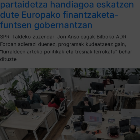
partaidetza handiagoa eskatzen
dute Europako finantzaketa-
funtsen gobernantzan
SPRI Taldeko zuzendari Jon Ansoleagak Bilboko ADR
Foroan adierazi duenez, programak kudeatzeaz gain,
“lurraldeen arteko politikak eta tresnak lerrokatu” behar
dituzte