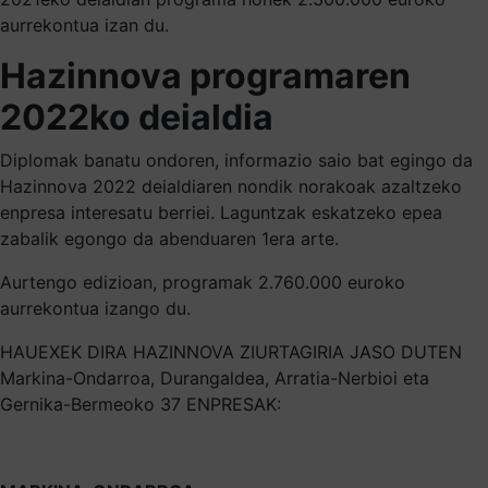
aurrekontua izan du.
Hazinnova programaren
2022ko deialdia
Diplomak banatu ondoren, informazio saio bat egingo da
Hazinnova 2022 deialdiaren nondik norakoak azaltzeko
enpresa interesatu berriei. Laguntzak eskatzeko epea
zabalik egongo da abenduaren 1era arte.
Aurtengo edizioan, programak 2.760.000 euroko
aurrekontua izango du.
HAUEXEK DIRA HAZINNOVA ZIURTAGIRIA JASO DUTEN
Markina-Ondarroa, Durangaldea, Arratia-Nerbioi eta
Gernika-Bermeoko 37 ENPRESAK: