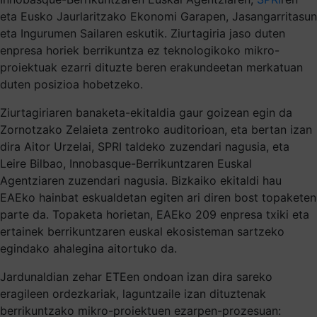
eta Eusko Jaurlaritzako Ekonomi Garapen, Jasangarritasun
eta Ingurumen Sailaren eskutik. Ziurtagiria jaso duten
enpresa horiek berrikuntza ez teknologikoko mikro-
proiektuak ezarri dituzte beren erakundeetan merkatuan
duten posizioa hobetzeko.
Ziurtagiriaren banaketa-ekitaldia gaur goizean egin da
Zornotzako Zelaieta zentroko auditorioan, eta bertan izan
dira Aitor Urzelai, SPRI taldeko zuzendari nagusia, eta
Leire Bilbao, Innobasque-Berrikuntzaren Euskal
Agentziaren zuzendari nagusia. Bizkaiko ekitaldi hau
EAEko hainbat eskualdetan egiten ari diren bost topaketen
parte da. Topaketa horietan, EAEko 209 enpresa txiki eta
ertainek berrikuntzaren euskal ekosisteman sartzeko
egindako ahalegina aitortuko da.
Jardunaldian zehar ETEen ondoan izan dira sareko
eragileen ordezkariak, laguntzaile izan dituztenak
berrikuntzako mikro-proiektuen ezarpen-prozesuan: