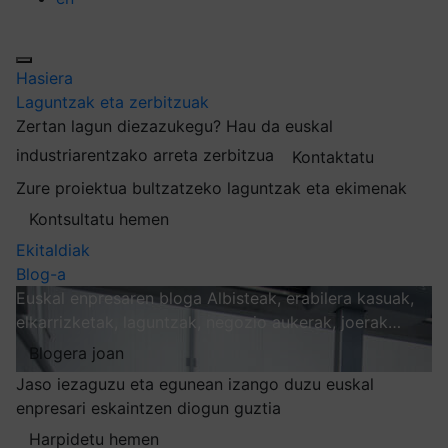
Hasiera
Laguntzak eta zerbitzuak
Zertan lagun diezazukegu?
Hau da euskal
industriarentzako arreta zerbitzua
Kontaktatu
Zure proiektua bultzatzeko laguntzak eta ekimenak
Kontsultatu hemen
Ekitaldiak
Blog-a
Euskal enpresaren bloga
Albisteak, erabilera kasuak,
elkarrizketak, laguntzak, negozio aukerak, joerak…
Blogera joan
Jaso iezaguzu eta egunean izango duzu euskal
enpresari eskaintzen diogun guztia
Harpidetu hemen