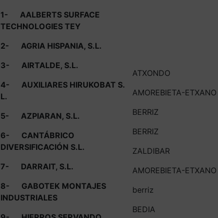
1-
AALBERTS SURFACE
TECHNOLOGIES TEY
2-
AGRIA HISPANIA, S.L.
3-
AIRTALDE, S.L.
ATXONDO
4-
AUXILIARES HIRUKOBAT S.
AMOREBIETA-ETXANO
L.
BERRIZ
5-
AZPIARAN, S.L.
BERRIZ
6-
CANTÁBRICO
DIVERSIFICACIÓN S.L.
ZALDIBAR
7-
DARRAIT, S.L.
AMOREBIETA-ETXANO
8-
GABOTEK MONTAJES
berriz
INDUSTRIALES
BEDIA
9-
HIERROS SERVANDO