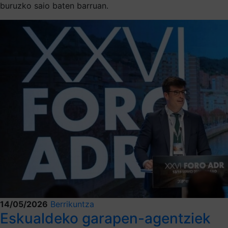
buruzko saio baten barruan.
14/05/2026
Berrikuntza
Eskualdeko garapen-agentziek