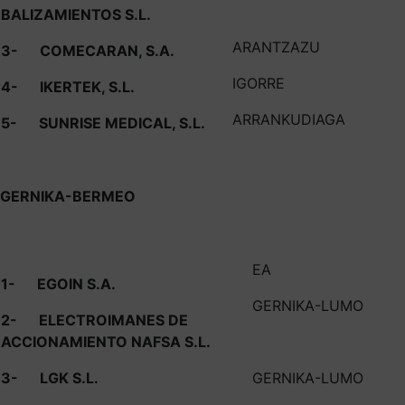
BALIZAMIENTOS S.L.
ARANTZAZU
3-
COMECARAN, S.A.
IGORRE
4-
IKERTEK, S.L.
ARRANKUDIAGA
5-
SUNRISE MEDICAL, S.L.
GERNIKA-BERMEO
EA
1-
EGOIN S.A.
GERNIKA-LUMO
2-
ELECTROIMANES DE
ACCIONAMIENTO NAFSA S.L.
3-
LGK S.L.
GERNIKA-LUMO