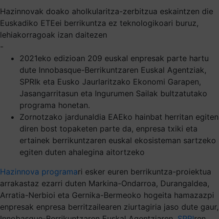
Hazinnovak doako aholkularitza-zerbitzua eskaintzen die
Euskadiko ETEei berrikuntza ez teknologikoari buruz,
lehiakorragoak izan daitezen
-
2021eko edizioan 209 euskal enpresak parte hartu
dute Innobasque-Berrikuntzaren Euskal Agentziak,
SPRIk eta Eusko Jaurlaritzako Ekonomi Garapen,
Jasangarritasun eta Ingurumen Sailak bultzatutako
programa honetan.
Zornotzako jardunaldia EAEko hainbat herritan egiten
diren bost topaketen parte da, enpresa txiki eta
ertainek berrikuntzaren euskal ekosisteman sartzeko
egiten duten ahalegina aitortzeko
Hazinnova programa
ri esker euren berrikuntza-proiektua
arrakastaz ezarri duten Markina-Ondarroa, Durangaldea,
Arratia-Nerbioi eta Gernika-Bermeoko hogeita hamazazpi
enpresak enpresa berritzailearen ziurtagiria jaso dute gaur,
Innobasque-Berrikuntzaren Euskal Agentziaren,
SPRI
ren