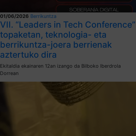
01/06/2026
Berrikuntza
VII. “Leaders in Tech Conference”
topaketan, teknologia- eta
berrikuntza-joera berrienak
aztertuko dira
Ekitaldia ekainaren 12an izango da Bilboko Iberdrola
Dorrean