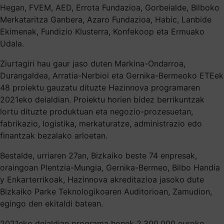
Hegan, FVEM, AED, Errota Fundazioa, Gorbeialde, Bilboko
Merkataritza Ganbera, Azaro Fundazioa, Habic, Lanbide
Ekimenak, Fundizio Klusterra, Konfekoop eta Ermuako
Udala.
Ziurtagiri hau gaur jaso duten Markina-Ondarroa,
Durangaldea, Arratia-Nerbioi eta Gernika-Bermeoko ETEek
48 proiektu gauzatu dituzte Hazinnova programaren
2021eko deialdian. Proiektu horien bidez berrikuntzak
lortu dituzte produktuan eta negozio-prozesuetan,
fabrikazio, logistika, merkaturatze, administrazio edo
finantzak bezalako arloetan.
Bestalde, urriaren 27an, Bizkaiko beste 74 enpresak,
oraingoan Plentzia-Mungia, Gernika-Bermeo, Bilbo Handia
y Enkarterrikoak, Hazinnova akreditazioa jasoko dute
Bizkaiko Parke Teknologikoaren Auditorioan, Zamudion,
egingo den ekitaldi batean.
2021eko deialdian programa honek 2.300.000 euroko