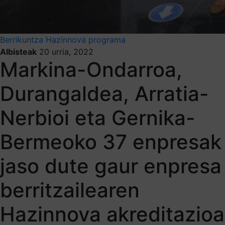
Berrikuntza
Hazinnova programa
Albisteak
20 urria, 2022
Markina-Ondarroa,
Durangaldea, Arratia-
Nerbioi eta Gernika-
Bermeoko 37 enpresak
jaso dute gaur enpresa
berritzailearen
Hazinnova akreditazioa