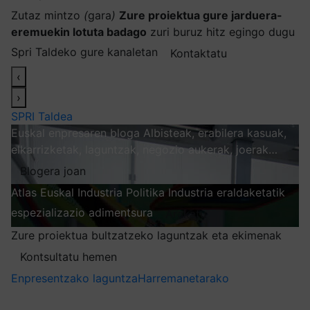
Zutaz mintzo
(
gara
)
Zure proiektua gure jarduera-
eremuekin lotuta badago
zuri buruz hitz egingo dugu
Spri Taldeko gure kanaletan
Kontaktatu
‹
›
SPRI Taldea
Euskal enpresaren bloga
Albisteak, erabilera kasuak,
elkarrizketak, laguntzak, negozio aukerak, joerak…
Blogera joan
Atlas
Euskal Industria Politika
Industria eraldaketatik
espezializazio adimentsura
Arakatu
Zure proiektua bultzatzeko laguntzak eta ekimenak
Kontsultatu hemen
Enpresentzako laguntza
Harremanetarako
Nire harpidetzak