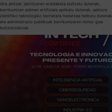
dira aintzat: jakintzaren eraldaketa bultzatu dutenak,
berrikuntzan adimen artifiziala aplikatu dutenak, sektore
zientifiko-teknologiko berrietara hedatzea helburu dutenak
eta administrazio publikoak berrikuntzaren motor gisa
bultzatutakoak