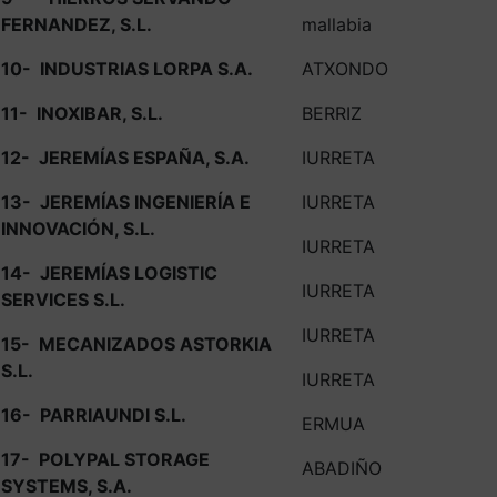
FERNANDEZ, S.L.
mallabia
10-
INDUSTRIAS LORPA S.A.
ATXONDO
11-
INOXIBAR, S.L.
BERRIZ
12-
JEREMÍAS ESPAÑA, S.A.
IURRETA
13-
JEREMÍAS INGENIERÍA E
IURRETA
INNOVACIÓN, S.L.
IURRETA
14-
JEREMÍAS LOGISTIC
IURRETA
SERVICES S.L.
IURRETA
15-
MECANIZADOS ASTORKIA
S.L.
IURRETA
16-
PARRIAUNDI S.L.
ERMUA
17-
POLYPAL STORAGE
ABADIÑO
SYSTEMS, S.A.