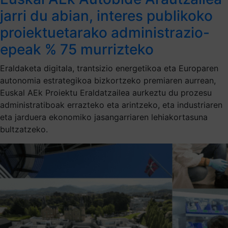
jarri du abian, interes publikoko
proiektuetarako administrazio-
epeak % 75 murrizteko
Eraldaketa digitala, trantsizio energetikoa eta Europaren
autonomia estrategikoa bizkortzeko premiaren aurrean,
Euskal AEk Proiektu Eraldatzailea aurkeztu du prozesu
administratiboak errazteko eta arintzeko, eta industriaren
eta jarduera ekonomiko jasangarriaren lehiakortasuna
bultzatzeko.