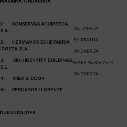
MARKINA-ONDARROA
1-
CONSERVAS AGUIRREOA,
ONDARROA
S.A.
BERRIATUA
2-
HERMANOS ECHEVARRIA
IDOETA, S.A.
ONDARROA
3-
HIGH IDENTITY BUILDINGS,
MARKINA-XEMEIN
S.L.
ONDARROA
4-
MIBA S. COOP
5-
PESCADOS LLORENTE
DURANGALDEA