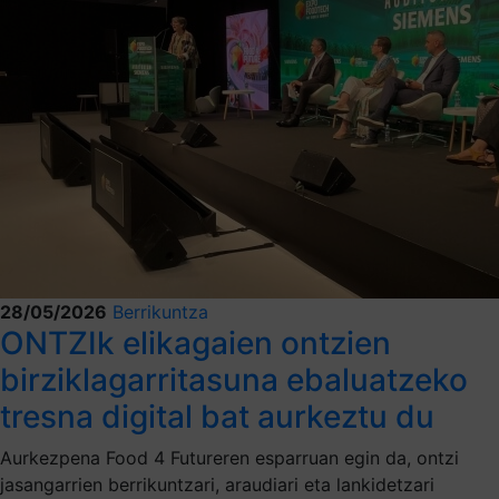
28/05/2026
Berrikuntza
ONTZIk elikagaien ontzien
birziklagarritasuna ebaluatzeko
tresna digital bat aurkeztu du
Aurkezpena Food 4 Futureren esparruan egin da, ontzi
jasangarrien berrikuntzari, araudiari eta lankidetzari