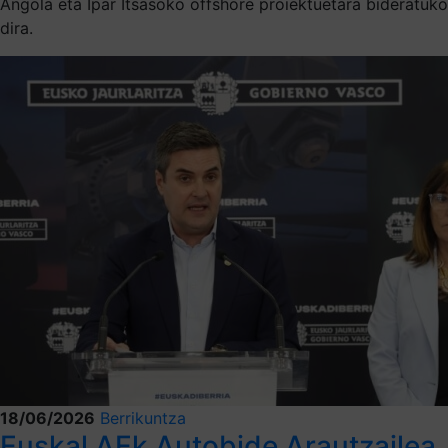
Angola eta Ipar Itsasoko offshore proiektuetara bideratuko
dira.
18/06/2026
Berrikuntza
Euskal AEk Autobide Arautzailea