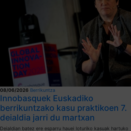
08/06/2026
Berrikuntza
Innobasquek Euskadiko
berrikuntzako kasu praktikoen 7.
deialdia jarri du martxan
Deialdian batez ere esparru hauei loturiko kasuak hartuko