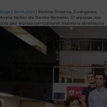
Aukeratu jaso nahi duzun informazioa
Bloga
/
Berrikuntza
/
Markina-Ondarroa, Durangaldea,
Arratia-Nerbioi eta Gernika-Bermeoko 37 enpresak jaso
dute gaur enpresa berritzailearen Hazinnova akreditazioa