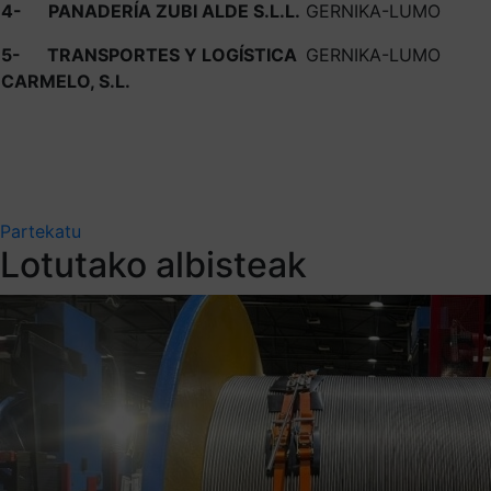
4-
PANADERÍA ZUBI ALDE S.L.L.
GERNIKA-LUMO
5-
TRANSPORTES Y LOGÍSTICA
GERNIKA-LUMO
CARMELO, S.L.
Partekatu
Lotutako albisteak