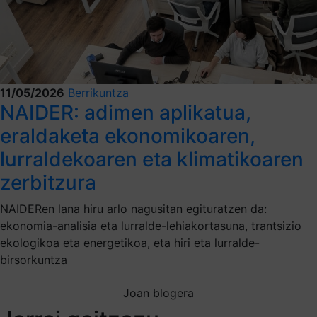
11/05/2026
Berrikuntza
NAIDER: adimen aplikatua,
eraldaketa ekonomikoaren,
lurraldekoaren eta klimatikoaren
zerbitzura
NAIDERen lana hiru arlo nagusitan egituratzen da:
ekonomia-analisia eta lurralde-lehiakortasuna, trantsizio
ekologikoa eta energetikoa, eta hiri eta lurralde-
birsorkuntza
Joan blogera