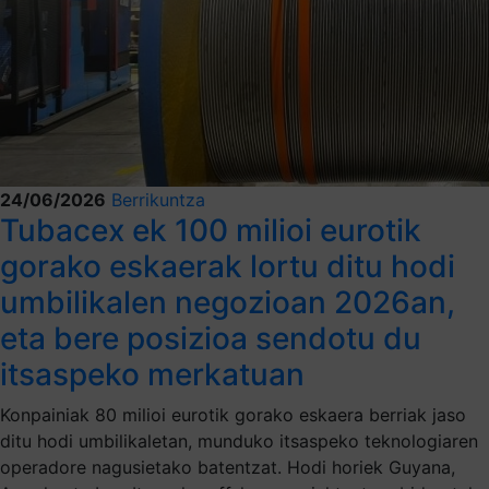
24/06/2026
Berrikuntza
Tubacex ek 100 milioi eurotik
gorako eskaerak lortu ditu hodi
umbilikalen negozioan 2026an,
eta bere posizioa sendotu du
itsaspeko merkatuan
Konpainiak 80 milioi eurotik gorako eskaera berriak jaso
ditu hodi umbilikaletan, munduko itsaspeko teknologiaren
operadore nagusietako batentzat. Hodi horiek Guyana,