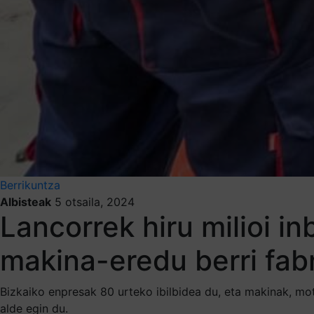
Berrikuntza
Albisteak
5 otsaila, 2024
Lancorrek hiru milioi in
makina-eredu berri fab
Bizkaiko enpresak 80 urteko ibilbidea du, eta makinak, mot
alde egin du.