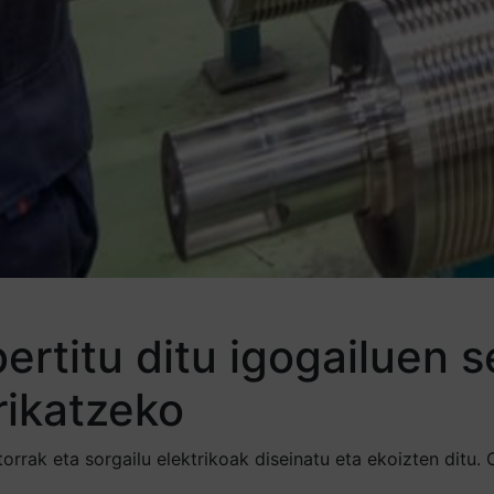
bertitu ditu igogailuen 
rikatzeko
orrak eta sorgailu elektrikoak diseinatu eta ekoizten ditu.