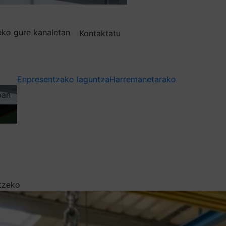
deko gure kanaletan
Kontaktatu
Enpresentzako laguntza
Harremanetarako
oan
atzeko