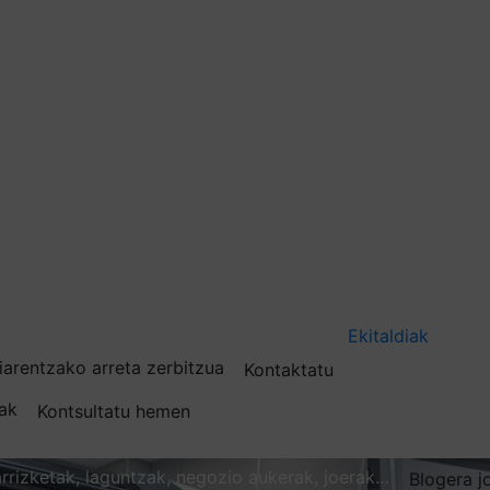
Ekitaldiak
iarentzako arreta zerbitzua
Kontaktatu
nak
Kontsultatu hemen
karrizketak, laguntzak, negozio aukerak, joerak…
Blogera j