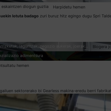
 eskaintzen diogun guztia
Harpidetu hemen
uekin lotuta badago
zuri buruz hitz egingo dugu Spri Tal
karrizketak, laguntzak, negozio aukerak, joerak…
Blogera j
ezializazio adimentsura
Arakatu
ntsultatu hemen
gogailuen sektorerako bi Gearless makina-eredu berri fabrik