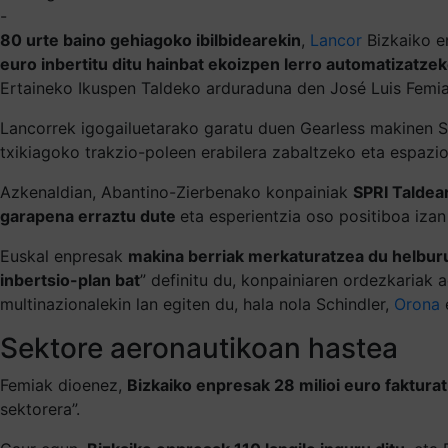
-
80 urte baino gehiagoko ibilbidearekin
,
Lancor
Bizkaiko e
euro inbertitu ditu hainbat ekoizpen lerro automatizatze
Ertaineko Ikuspen Taldeko arduraduna den José Luis Femia
Lancorrek igogailuetarako garatu duen Gearless makinen SI
txikiagoko trakzio-poleen erabilera zabaltzeko eta espaz
Azkenaldian, Abantino-Zierbenako konpainiak
SPRI Taldea
garapena erraztu dute
eta esperientzia oso positiboa izan
Euskal enpresak
makina berriak merkaturatzea du helbur
inbertsio-plan bat
” definitu du, konpainiaren ordezkariak 
multinazionalekin lan egiten du, hala nola Schindler,
Orona
Sektore aeronautikoan hastea
Femiak dioenez,
Bizkaiko enpresak 28 milioi euro faktura
sektorera”.