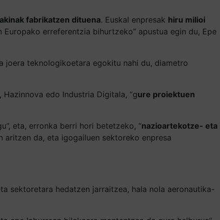
akinak fabrikatzen dituena
. Euskal enpresak
hiru milioi
n Europako erreferentzia bihurtzeko” apustua egin du, Epe
 joera teknologikoetara egokitu nahi du, diametro
, Hazinnova edo Industria Digitala, “g
ure proiektuen
u”, eta, erronka berri hori betetzeko, “
nazioartekotze- eta
an aritzen da, eta igogailuen sektoreko enpresa
ta sektoretara hedatzen jarraitzea, hala nola aeronautika-