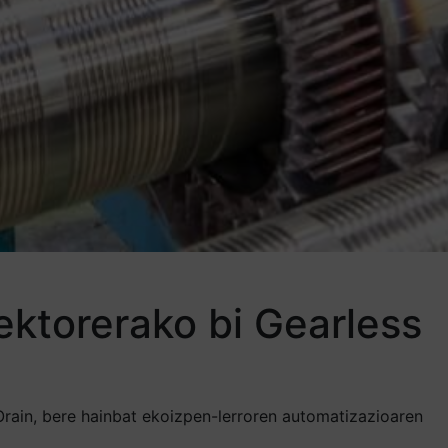
sektorerako bi Gearless
 Orain, bere hainbat ekoizpen-lerroren automatizazioaren