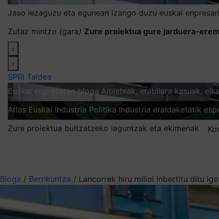
Jaso iezaguzu eta egunean izango duzu euskal enpresari
Zutaz mintzo
(
gara
)
Zure proiektua gure jarduera-erem
‹
›
SPRI Taldea
Euskal enpresaren bloga
Albisteak, erabilera kasuak, el
Atlas
Euskal Industria Politika
Industria eraldaketatik esp
Zure proiektua bultzatzeko laguntzak eta ekimenak
Ko
Nire harpidetzak
Aukeratu jaso nahi duzun informazioa
Bloga
/
Berrikuntza
/
Lancorrek hiru milioi inbertitu ditu i